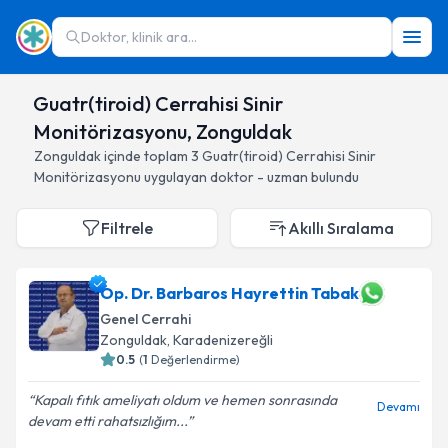
Doktor, klinik ara...
Guatr(tiroid) Cerrahisi Sinir
Monitörizasyonu, Zonguldak
Zonguldak
içinde toplam
3
Guatr(tiroid) Cerrahisi Sinir
Monitörizasyonu
uygulayan doktor - uzman bulundu
Filtrele
Akıllı Sıralama
Op. Dr. Barbaros Hayrettin Tabak
Genel Cerrahi
Zonguldak
, Karadenizereğli
0.5
(
1
Değerlendirme)
Kapalı fıtık ameliyatı oldum ve hemen sonrasında
Devamı
devam etti rahatsızlığım...