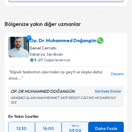
Op. Dr. Sibel Özkara
için randevu takvimi talebi
Bölgenize yakın diğer uzmanlar
oluşturun. Size bu uzmandan randevu almanız için bir
takvim hazırlandığında e-posta ile bilgilendireceğiz.
Op. Dr. Muhammed Doğangün
E-posta Adresiniz
Genel Cerrahi
Sakarya
, Serdivan
5
(
27
Değerlendirme)
Kişisel verilerimin işlenmesine ilişkin
Aydınlatma
Köpük tedavimin üzerinden ay geçti ve keşke daha
Devamı
Metni
'ni okudum ve kişisel verilerimin belirtilen
önce...
kapsamda işlenmesini kabul ediyorum.
OP. DR MUHAMMED DOĞANGÜN
Haritada Göster
ARABACI ALANI MAH MEHMET AKİF ERSOY CAD NO 49 DAİRE NO
Takvim Talebini Gönder
103
En Yakın Saatler
Yarın
12:30
16:00
Daha Fazla
09:00