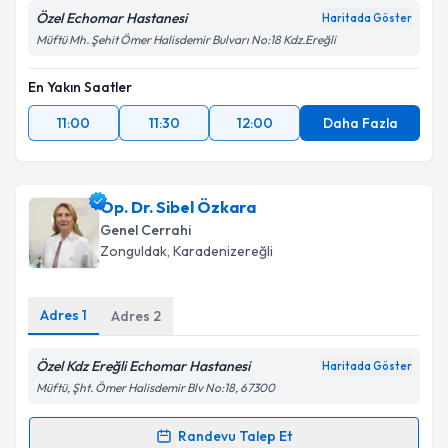
Özel Echomar Hastanesi
Haritada Göster
Müftü Mh. Şehit Ömer Halisdemir Bulvarı No:18 Kdz.Ereğli
En Yakın Saatler
11:00
11:30
12:00
Daha Fazla
Op. Dr. Sibel Özkara
Genel Cerrahi
Zonguldak
, Karadenizereğli
Adres
1
Adres
2
Özel Kdz Ereğli Echomar Hastanesi
Haritada Göster
Müftü, Şht. Ömer Halisdemir Blv No:18, 67300
Randevu Talep Et
Randevu Takvimi Talebi