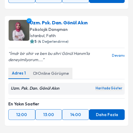
Uzm. Psk. Dan. Gönül Akın
Psikolojik Danışman
İstanbul
, Fatih
5
(
4
Değerlendirme)
İmdr bir sihir ve ben bu sihri Gönül Hanım'la
Devamı
deneyimliyorum....
Adres
1
Online Görüşme
Uzm. Psk. Dan. Gönül Akın
Haritada Göster
En Yakın Saatler
12:00
13:00
14:00
Daha Fazla