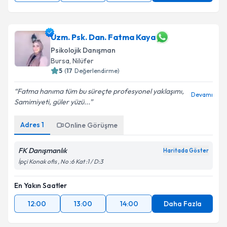
Uzm. Psk. Dan. Fatma Kaya
Psikolojik Danışman
Bursa
, Nilüfer
5
(
17
Değerlendirme)
Fatma hanıma tüm bu süreçte profesyonel yaklaşımı,
Devamı
Samimiyeti, güler yüzü...
Adres
1
Online Görüşme
FK Danışmanlık
Haritada Göster
İpçi Konak ofis , No :6 Kat :1 / D:3
En Yakın Saatler
12:00
13:00
14:00
Daha Fazla