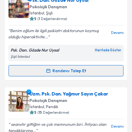
Psk. Dan. Gözde Nur Uysal
Psikolojik Danışman
İstanbul
, Şişli
5
(
1
Değerlendirme)
Benim oğlum ile ilgili psikiatri doktorunun koymuş
Devamı
olduğu hiperaktivite...
Psk. Dan. Gözde Nur Uysal
Haritada Göster
Şişli İstanbul
Randevu Talep Et
Randevu Takvimi Talebi
Psk. Dan. Gözde Nur Uysal
için randevu takvimi
Uzm. Psk. Dan. Yağmur Sayın Çakar
talebi oluşturun. Size bu uzmandan randevu almanız
Psikolojik Danışman
için bir takvim hazırlandığında e-posta ile
İstanbul
, Pendik
bilgilendireceğiz.
5
(
15
Değerlendirme)
E-posta Adresiniz
seanstır gittiğim ve çok memnunum biri. İhtiyacı olan
Devamı
tanıdıklarıma...