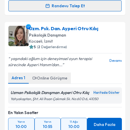
Randevu Talep Et
Randevu Takvimi Talebi
Uzm. Psk. Dan. Nurdan Erden
için randevu takvimi
Uzm. Psk. Dan. Ayperi Otru Kılıç
talebi oluşturun. Size bu uzmandan randevu almanız
Psikolojik Danışman
için bir takvim hazırlandığında e-posta ile
Kocaeli
, İzmit
bilgilendireceğiz.
5
(
2
Değerlendirme)
E-posta Adresiniz
yaşındaki oğlum için deneyimsel oyun terapisi
Devamı
sürecinde Ayperi Hanım’dan...
Adres
1
Online Görüşme
Kişisel verilerimin işlenmesine ilişkin
Aydınlatma
Metni
'ni okudum ve kişisel verilerimin belirtilen
Uzman Psikolojik Danışman Ayperi Otru Kılıç
Haritada Göster
kapsamda işlenmesini kabul ediyorum.
Yahyakaptan, Şht. Ali İhsan Çakmak Sk. No:60 D:6, 41050
En Yakın Saatler
Takvim Talebini Gönder
Yarın
Yarın
11 Ağu
Daha Fazla
10:00
10:55
10:00