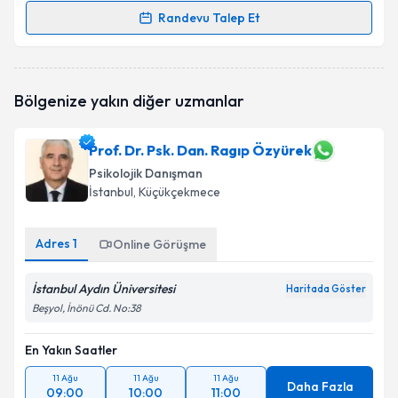
Randevu Talep Et
Randevu Takvimi Talebi
Psk. Dan. Çağla Cambaz
için randevu takvimi talebi
Bölgenize yakın diğer uzmanlar
oluşturun. Size bu uzmandan randevu almanız için bir
takvim hazırlandığında e-posta ile bilgilendireceğiz.
Prof. Dr. Psk. Dan. Ragıp Özyürek
E-posta Adresiniz
Psikolojik Danışman
İstanbul
, Küçükçekmece
Adres
1
Kişisel verilerimin işlenmesine ilişkin
Online Görüşme
Aydınlatma
Metni
'ni okudum ve kişisel verilerimin belirtilen
kapsamda işlenmesini kabul ediyorum.
İstanbul Aydın Üniversitesi
Haritada Göster
Beşyol, İnönü Cd. No:38
Takvim Talebini Gönder
En Yakın Saatler
11 Ağu
11 Ağu
11 Ağu
Daha Fazla
09:00
10:00
11:00