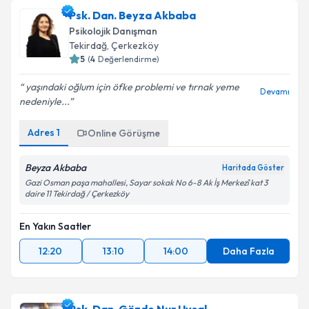
Psk. Dan. Beyza Akbaba
Psikolojik Danışman
Tekirdağ
, Çerkezköy
5
(
4
Değerlendirme)
yaşındaki oğlum için öfke problemi ve tırnak yeme
Devamı
nedeniyle...
Adres
1
Online Görüşme
Beyza Akbaba
Haritada Göster
Gazi Osman paşa mahallesi, Sayar sokak No 6-8 Ak İş Merkezî kat 3
daire 11 Tekirdağ / Çerkezköy
En Yakın Saatler
12:20
13:10
14:00
Daha Fazla