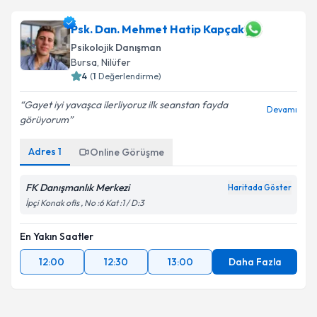
Psk. Dan. Mehmet Hatip Kapçak
Psikolojik Danışman
Bursa
, Nilüfer
4
(
1
Değerlendirme)
Gayet iyi yavaşca ilerliyoruz ilk seanstan fayda
Devamı
görüyorum
Adres
1
Online Görüşme
FK Danışmanlık Merkezi
Haritada Göster
İpçi Konak ofis , No :6 Kat :1 / D:3
En Yakın Saatler
12:00
12:30
13:00
Daha Fazla