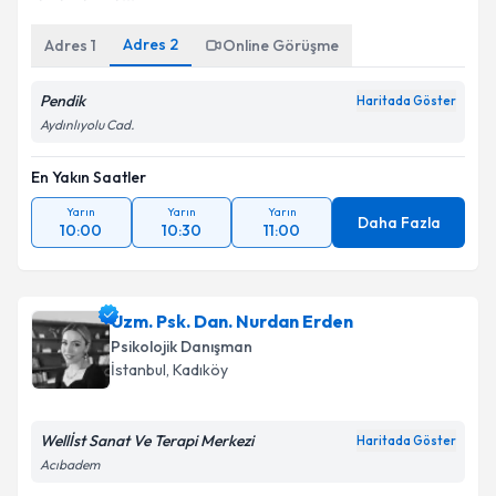
Adres
2
Adres
1
Online Görüşme
Kişisel verilerimin işlenmesine ilişkin
Aydınlatma
Metni
'ni okudum ve kişisel verilerimin belirtilen
Pendik
Haritada Göster
kapsamda işlenmesini kabul ediyorum.
Aydınlıyolu Cad.
En Yakın Saatler
Takvim Talebini Gönder
Yarın
Yarın
Yarın
Daha Fazla
10:00
10:30
11:00
Uzm. Psk. Dan. Nurdan Erden
Psikolojik Danışman
İstanbul
, Kadıköy
Wellİst Sanat Ve Terapi Merkezi
Haritada Göster
Acıbadem