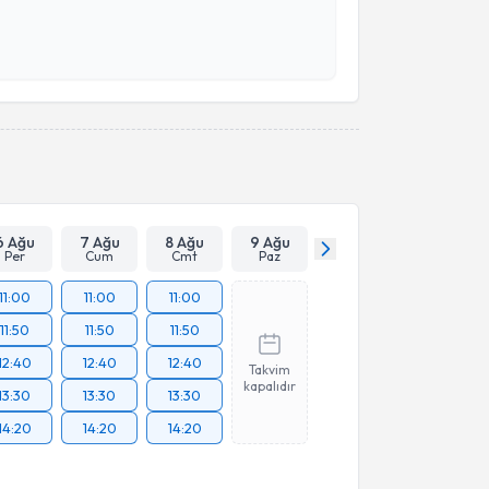
 ve kişisel verilerimin belirtilen kapsamda
esini kabul ediyorum.
Takvim Talebini Gönder
6 Ağu
7 Ağu
8 Ağu
9 Ağu
Per
Cum
Cmt
Paz
11:00
11:00
11:00
11:50
11:50
11:50
12:40
12:40
12:40
Takvim
kapalıdır
13:30
13:30
13:30
14:20
14:20
14:20