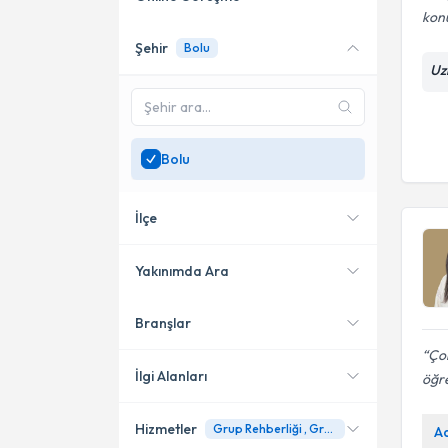
kon
Şehir
Bolu
Online danışmanlık sunan
Uz
uzmanları göster
Sadece
Bolu
bölgesinde
uzman ara
Bolu
İlçe
Yakınımda Ara
Branşlar
Konumuma yakın uzmanları
Merkez
göster
Çok
İlgi Alanları
öğr
Hizmetler
Grup Rehberliği , Grup Danışması
A
Psikoloji