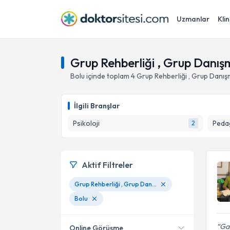
Uzmanlar
Klin
Grup Rehberliği , Grup Danışm
Bolu
içinde toplam
4
Grup Rehberliği , Grup Danış
İlgili Branşlar
Psikoloji
Peda
2
Aktif Filtreler
Grup Rehberliği , Grup Danışması
Bolu
Gay
Online Görüşme