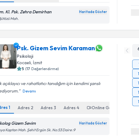
m. Kl. Psk. Zehra Demirhan
Haritada Göster
ğütözü Mah.
Psk. Gizem Sevim Karaman
Psikoloji
Kocaeli
, İzmit
5
(
17
Değerlendirme)
 açıklayıcı ve rahatlatıcı tanıdığım için kendimi şanslı
sediyorum.
Devamı
dres
1
Adres
2
Adres
3
Adres
4
Online Görüşme
ikolog Gizem Sevim
Haritada Göster
ya Kaptan Mah. Şehit Ergün Sk. No:53 Daire :9