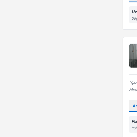
Danışmanlığı
Anne, Baba ile Olan İlişki
Ergo
Uz
Sö
Eureko Sigorta
Çok
his
A
Ps
Yah