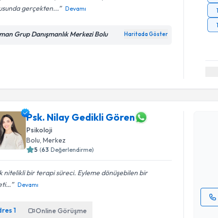
usunda gerçekten...
Devamı
man Grup Danışmanlık Merkezi Bolu
Haritada Göster
Randevu T
Psk. Nilay Gedikli Gören
Psk. Nilay
Psikoloji
Size bu uzm
Bolu
, Merkez
hazırlandığ
5
(
63
Değerlendirme)
E-posta Ad
 nitelikli bir terapi süreci. Eyleme dönüşebilen bir
eti…
Devamı
dres
1
Online Görüşme
Kişisel