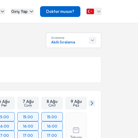
Giriş Yap
Doktor musun?
Sıralama
Akıllı Sıralama
6 Ağu
7 Ağu
8 Ağu
9 Ağu
Per
Cum
Cmt
Paz
15:00
15:00
15:00
16:00
16:00
16:00
17:00
17:00
17:00
Takvim