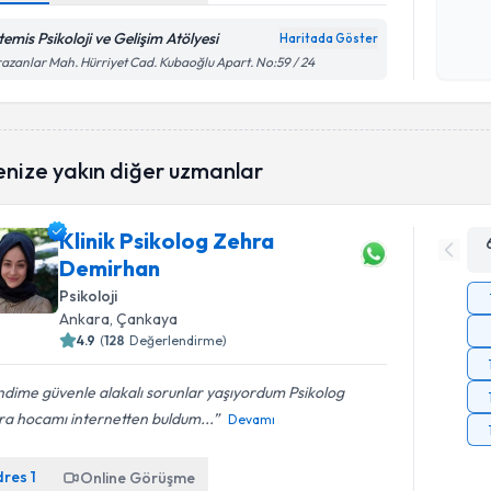
okudum
işlenm
temis Psikoloji ve Gelişim Atölyesi
Haritada Göster
azanlar Mah. Hürriyet Cad. Kubaoğlu Apart. No:59 / 24
enize yakın diğer uzmanlar
Klinik Psikolog Zehra
Demirhan
Psikoloji
Ankara
, Çankaya
4.9
(
128
Değerlendirme)
dime güvenle alakalı sorunlar yaşıyordum Psikolog
ra hocamı internetten buldum...
Devamı
dres
1
Online Görüşme