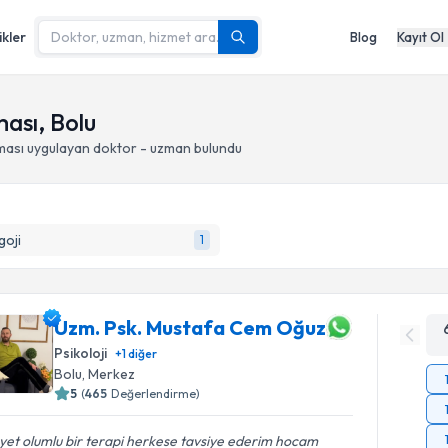
ikler
Blog
Kayıt Ol
ası, Bolu
ması
uygulayan doktor - uzman bulundu
goji
1
Uzm. Psk. Mustafa Cem Oğuz
Psikoloji
+
1
diğer
Bolu
, Merkez
5
(
465
Değerlendirme)
et olumlu bir terapi herkese tavsiye ederim hocam