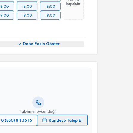
kapalıdır
18:00
18:00
18:00
19:00
19:00
19:00
Daha Fazla Göster
akvimi Talebi
 Gedikli Gören
için randevu takvimi talebi oluşturun.
andan randevu almanız için bir takvim
ında e-posta ile bilgilendireceğiz.
resiniz
Takvim mevcut değil.
0 (850) 811 36 16
Randevu Talep Et
 verilerimin işlenmesine ilişkin
Aydınlatma Metni
'ni