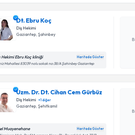
Dt. Ebru K
uzmandan ra
Dt. Ebru Koç
posta ile bi
Diş Hekimi
E-posta Ad
Gaziantep
, Şahinbey
B
ş Hekimi Ebru Koç kliniği
Haritada Göster
Randevu T
Kişisel
iz Mahallesi 83039 nolu sokak no:38/A Şahinbey Gaziantep
okudum
işlenm
Uzm. Dr. 
oluşturun. 
Uzm. Dr. Dt. Cihan Cem Gürbüz
hazırlandığ
Diş Hekimi
+
1
diğer
E-posta Ad
Gaziantep
, Şehitkamil
B
el Muayenehane
Haritada Göster
Randevu T
Kişisel