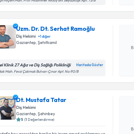
irmiçem Mah. Prof Muammer Aksoy Blv. Beyazköşk Apt. 73/B
okudum
işlenm
Uzm. Dr. 
oluşturun. 
Uzm. Dr. Dt. Serhat Ramoğlu
hazırlandığ
Diş Hekimi
+
1
diğer
E-posta Ad
Gaziantep
, Şehitkamil
B
l Klinik 27 Ağız ve Diş Sağlığı Polikliniği
Haritada Göster
Kişisel
ak Mah. Fevzi Çakmak Bulvarı Çınar Apt. No:90/B
okudum
Randevu T
işlenm
Dt. Musta
Dt. Mustafa Tatar
uzmandan ra
Diş Hekimi
posta ile bi
Gaziantep
, Şahinbey
5
(
1
Değerlendirme)
E-posta Ad
B
tafa bey gerçekten harika bir insan gayet açıklamacı ve