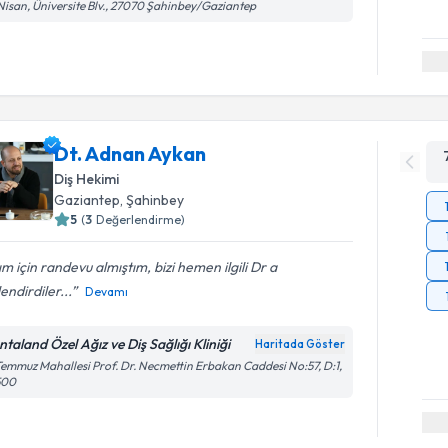
Nisan, Üniversite Blv., 27070 Şahinbey/Gaziantep
Dt. Adnan Aykan
Diş Hekimi
Gaziantep
, Şahinbey
5
(
3
Değerlendirme)
ım için randevu almıştım, bizi hemen ilgili Dr a
endirdiler...
Devamı
ntaland Özel Ağız ve Diş Sağlığı Kliniği
Haritada Göster
Temmuz Mahallesi Prof. Dr. Necmettin Erbakan Caddesi No:57, D:1,
500
Randevu T