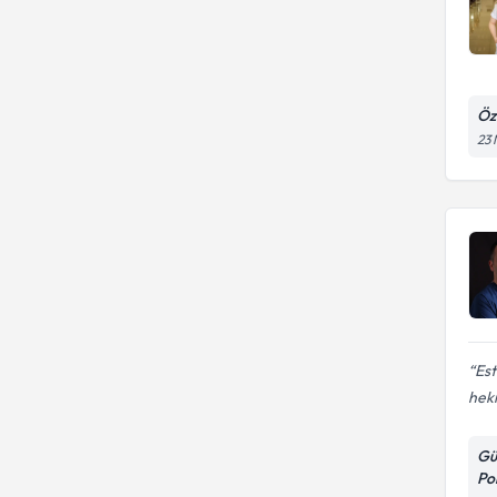
Öz
23 
Est
hek
Gü
Pol