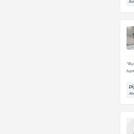
Bat
Rut
hizm
Dİ
Abd