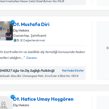
ıkent mahallesi Hasan Celal Güzel Bulvarı No:114/B
Randevu T
Dt. Mustaf
Dt. Mustafa Diri
uzmandan ra
Diş Hekimi
posta ile bi
Gaziantep
, Şehitkamil
5
(
2
Değerlendirme)
E-posta Ad
B
in kontrollerim ve özellikle diş temizliği konusunda tedavi
etleri aldığım...
Devamı
Kişisel
okudum
ŞMER27 Ağız Ve Diş Sağlığı Polikliniği
Haritada Göster
işlenm
ulkadir Aksu Bul. Osmangazi Mah. Sıra Evler A Blok No: 130/A
Randevu T
Dt. Hatice Umay Hoşgören
Dt. Hatic
oluşturun. 
Diş Hekimi
hazırlandığ