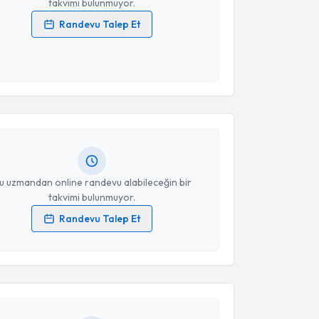
takvimi bulunmuyor.
Randevu Talep Et
 verilerimin işlenmesine ilişkin
Aydınlatma Metni
'ni
 ve kişisel verilerimin belirtilen kapsamda
akvimi Talebi
esini kabul ediyorum.
ait Güllü
için randevu takvimi talebi oluşturun. Size
Takvim Talebini Gönder
 randevu almanız için bir takvim hazırlandığında e-
lgilendireceğiz.
resiniz
u uzmandan online randevu alabileceğin bir
takvimi bulunmuyor.
Randevu Talep Et
akvimi Talebi
 verilerimin işlenmesine ilişkin
Aydınlatma Metni
'ni
 ve kişisel verilerimin belirtilen kapsamda
esini kabul ediyorum.
 Gözüküçük
için randevu takvimi talebi oluşturun.
andan randevu almanız için bir takvim
ında e-posta ile bilgilendireceğiz.
Takvim Talebini Gönder