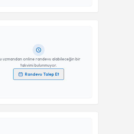
akvimi Talebi
Takvim Talebini Gönder
a Diri
için randevu takvimi talebi oluşturun. Size bu
ndevu almanız için bir takvim hazırlandığında e-
lgilendireceğiz.
resiniz
u uzmandan online randevu alabileceğin bir
takvimi bulunmuyor.
Randevu Talep Et
 verilerimin işlenmesine ilişkin
Aydınlatma Metni
'ni
 ve kişisel verilerimin belirtilen kapsamda
esini kabul ediyorum.
akvimi Talebi
Takvim Talebini Gönder
e Umay Hoşgören
için randevu takvimi talebi
Size bu uzmandan randevu almanız için bir takvim
ında e-posta ile bilgilendireceğiz.