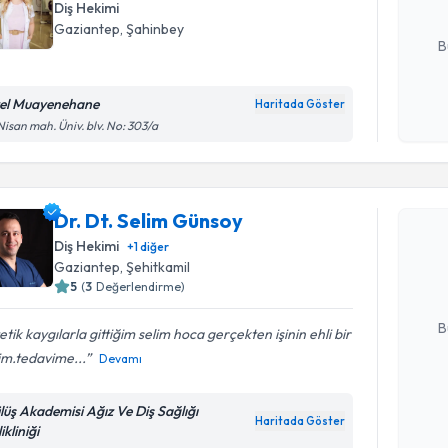
Diş Hekimi
E-posta Ad
Gaziantep
, Şahinbey
B
el Muayenehane
Haritada Göster
Kişisel
Nisan mah. Üniv. blv. No: 303/a
okudum
Randevu T
işlenm
Dr. Dt. Selim Günsoy
Dr. Dt. S
bu uzmandan
Diş Hekimi
+
1
diğer
posta ile bi
Gaziantep
, Şehitkamil
5
(
3
Değerlendirme)
E-posta Ad
B
etik kaygılarla gittiğim selim hoca gerçekten işinin ehli bir
im.tedavime...
Devamı
Kişisel
lüş Akademisi Ağız Ve Diş Sağlığı
okudum
Haritada Göster
ikliniği
işlenm