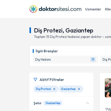
Uzmanlar
Klin
Diş Protezi, Gaziantep
Toplam
15
Diş Protezi
tedavisi yapan doktor - uz
İlgili Branşlar
Diş Hekimi
Diş P
15
Aktif Filtreler
Diş Protezi
Gaziantep
Şehir
Gaziantep
Fil