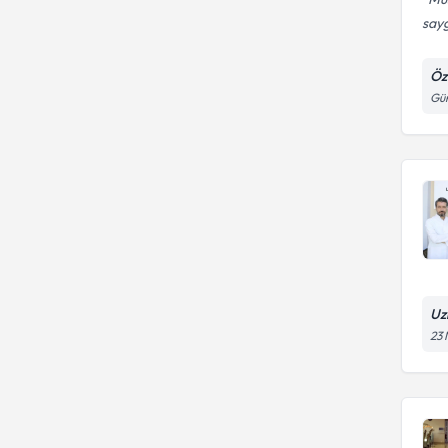
saygı
Öze
Gün
Uz
23 