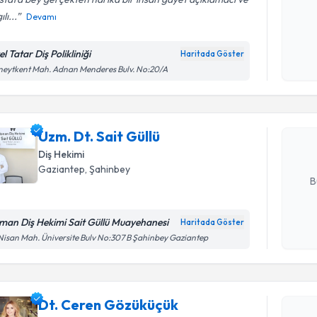
lı...
Devamı
Kişisel
okudum
l Tatar Diş Polikliniği
Haritada Göster
Randevu T
işlenm
eytkent Mah. Adnan Menderes Bulv. No:20/A
Uzm. Dt. S
bu uzmandan
Uzm. Dt. Sait Güllü
posta ile bi
Diş Hekimi
E-posta Ad
Gaziantep
, Şahinbey
B
man Diş Hekimi Sait Güllü Muayehanesi
Haritada Göster
Randevu T
Kişisel
Nisan Mah. Üniversite Bulv No:307 B Şahinbey Gaziantep
okudum
işlenm
Dt. Ceren
Size bu uzm
Dt. Ceren Gözüküçük
hazırlandığ