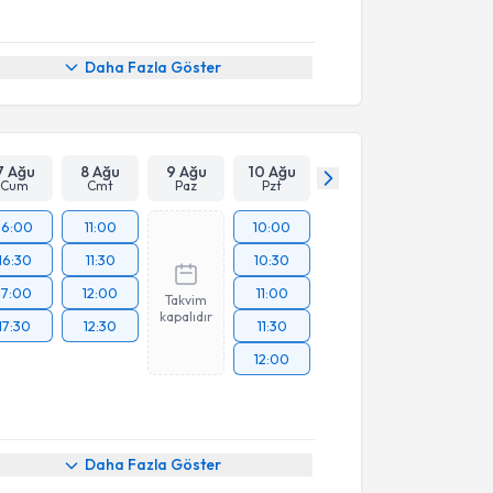
Daha Fazla Göster
7 Ağu
8 Ağu
9 Ağu
10 Ağu
Cum
Cmt
Paz
Pzt
16:00
11:00
10:00
16:30
11:30
10:30
17:00
12:00
11:00
Takvim
kapalıdır
17:30
12:30
11:30
12:00
akvimi Talebi
Daha Fazla Göster