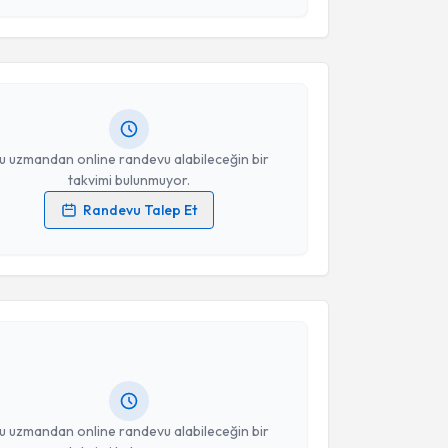
 ve kişisel verilerimin belirtilen kapsamda
esini kabul ediyorum.
Dt. Serhat Ramoğlu
için randevu takvimi talebi
Size bu uzmandan randevu almanız için bir takvim
ında e-posta ile bilgilendireceğiz.
Takvim Talebini Gönder
resiniz
u uzmandan online randevu alabileceğin bir
takvimi bulunmuyor.
Randevu Talep Et
 verilerimin işlenmesine ilişkin
Aydınlatma Metni
'ni
 ve kişisel verilerimin belirtilen kapsamda
akvimi Talebi
esini kabul ediyorum.
fa Tatar
için randevu takvimi talebi oluşturun. Size bu
Takvim Talebini Gönder
ndevu almanız için bir takvim hazırlandığında e-
lgilendireceğiz.
resiniz
u uzmandan online randevu alabileceğin bir