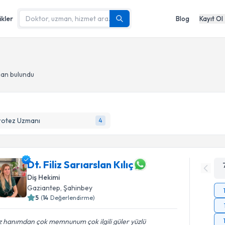
ikler
Blog
Kayıt Ol
man bulundu
rotez Uzmanı
4
Dt. Filiz Sarıarslan Kılıç
Diş Hekimi
Gaziantep
, Şahinbey
5
(
14
Değerlendirme)
iz hanımdan çok memnunum çok ilgili güler yüzlü