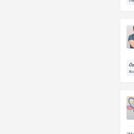
Değ
Öze
Bud
Mus