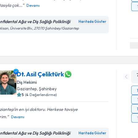
asıyla çok...
Devamı
fidental Ağız ve Diş Sağlığı Polikliniği
Haritada Göster
Nisan, Üniversite Blv., 27070 Şahinbey/Gaziantep
Dt. Asil Çeliktürk
Diş Hekimi
Gaziantep
, Şahinbey
5
(
4
Değerlendirme)
iantep'in en iyi doktoru. Herkese tavsiye
rim.
Devamı
fidental Ağız ve Diş Sağlığı Polikliniği
Haritada Göster