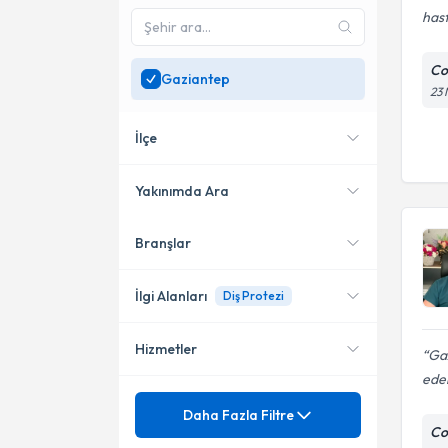
hast
Con
Gaziantep
23 
İlçe
Yakınımda Ara
Branşlar
Konumuma yakın uzmanları
Şahinbey
göster
Şehitkamil
İlgi Alanları
Diş Protezi
Nizip
Hizmetler
Diş Hekimi
Gaz
ede
Diş Protez Uzmanı
Mezuniyet
Diş Protezi
Daha Fazla Filtre
Con