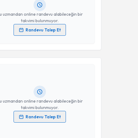
resiniz
u uzmandan online randevu alabileceğin bir
takvimi bulunmuyor.
Randevu Talep Et
 verilerimin işlenmesine ilişkin
Aydınlatma Metni
'ni
 ve kişisel verilerimin belirtilen kapsamda
akvimi Talebi
esini kabul ediyorum.
Takvim Talebini Gönder
elim Günsoy
için randevu takvimi talebi oluşturun. Size
 randevu almanız için bir takvim hazırlandığında e-
lgilendireceğiz.
resiniz
u uzmandan online randevu alabileceğin bir
takvimi bulunmuyor.
Randevu Talep Et
 verilerimin işlenmesine ilişkin
Aydınlatma Metni
'ni
 ve kişisel verilerimin belirtilen kapsamda
esini kabul ediyorum.