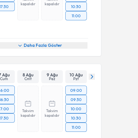
kapalıdır
kapalıdır
17:30
10:30
11:00
Daha Fazla Göster
7 Ağu
8 Ağu
9 Ağu
10 Ağu
Cum
Cmt
Paz
Pzt
16:00
09:00
16:30
09:30
17:00
10:00
Takvim
Takvim
kapalıdır
kapalıdır
17:30
10:30
11:00