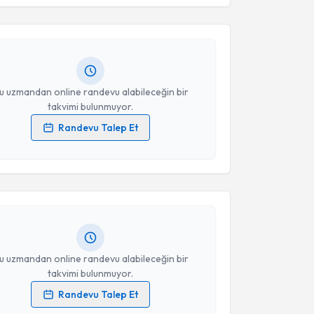
oç
için randevu takvimi talebi oluşturun. Size bu
ndevu almanız için bir takvim hazırlandığında e-
lgilendireceğiz.
resiniz
u uzmandan online randevu alabileceğin bir
takvimi bulunmuyor.
Randevu Talep Et
akvimi Talebi
 verilerimin işlenmesine ilişkin
Aydınlatma Metni
'ni
 ve kişisel verilerimin belirtilen kapsamda
esini kabul ediyorum.
Dt. Cihan Cem Gürbüz
için randevu takvimi talebi
Size bu uzmandan randevu almanız için bir takvim
ında e-posta ile bilgilendireceğiz.
Takvim Talebini Gönder
resiniz
u uzmandan online randevu alabileceğin bir
takvimi bulunmuyor.
Randevu Talep Et
akvimi Talebi
 verilerimin işlenmesine ilişkin
Aydınlatma Metni
'ni