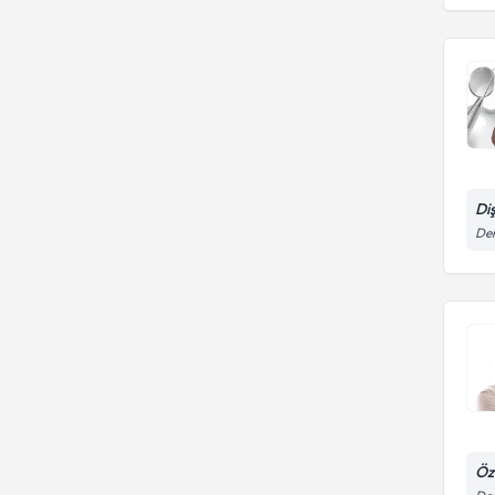
ÜNİVERSİTESİ
Di
Den
Öz