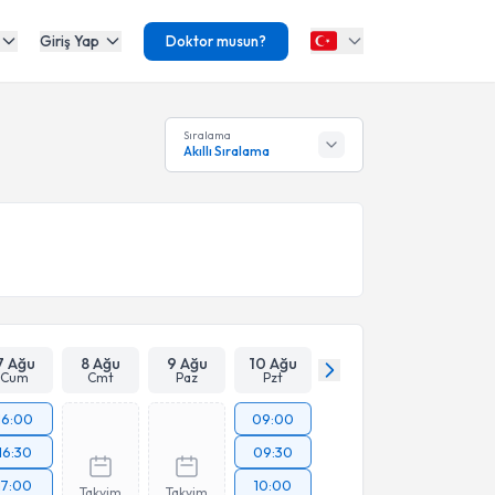
Giriş Yap
Doktor musun?
Sıralama
Akıllı Sıralama
7 Ağu
8 Ağu
9 Ağu
10 Ağu
Cum
Cmt
Paz
Pzt
16:00
09:00
16:30
09:30
17:00
10:00
Takvim
Takvim