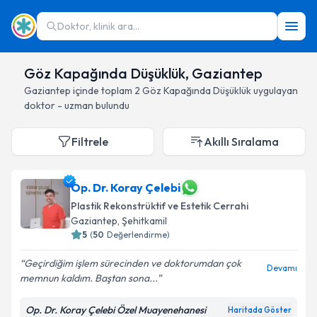
Doktor, klinik ara...
Göz Kapağında Düşüklük, Gaziantep
Gaziantep
içinde toplam
2
Göz Kapağında Düşüklük
uygulayan
doktor - uzman bulundu
Filtrele
Akıllı Sıralama
Op. Dr. Koray Çelebi
Plastik Rekonstrüktif ve Estetik Cerrahi
Gaziantep
, Şehitkamil
5
(
50
Değerlendirme)
Geçirdiğim işlem sürecinden ve doktorumdan çok
Devamı
memnun kaldım. Baştan sona...
Op. Dr. Koray Çelebi Özel Muayenehanesi
Haritada Göster