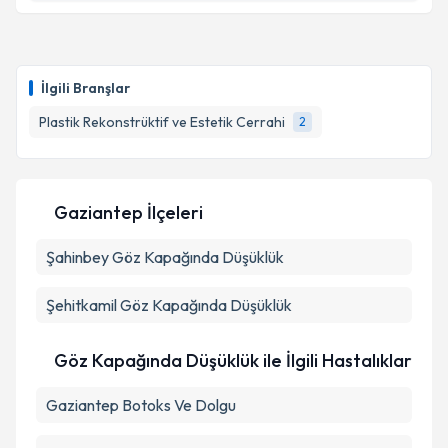
Op. Dr. Harun Yılmaz
için randevu takvimi talebi
oluşturun. Size bu uzmandan randevu almanız için bir
İlgili Branşlar
takvim hazırlandığında e-posta ile bilgilendireceğiz.
Plastik Rekonstrüktif ve Estetik Cerrahi
2
E-posta Adresiniz
Gaziantep İlçeleri
Kişisel verilerimin işlenmesine ilişkin
Aydınlatma
Şahinbey
Metni
Göz Kapağında Düşüklük
'ni okudum ve kişisel verilerimin belirtilen
kapsamda işlenmesini kabul ediyorum.
Şehitkamil
Göz Kapağında Düşüklük
Takvim Talebini Gönder
Göz Kapağında Düşüklük ile İlgili Hastalıklar
Gaziantep Botoks Ve Dolgu