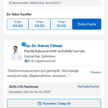
15 Temmuz Mah. 148042 Sok. No:5 D:5 K:1
En Yakın Saatler
10 Ağu
10 Ağu
10 Ağu
Daha Fazla
09:00
09:30
10:00
Op. Dr. Harun Yılmaz
Plastik Rekonstrüktif ve Estetik Cerrahi
Gaziantep
, Şahinbey
5
(
2
Değerlendirme)
Doktorumuza annem için gelmiştik. Göz kapağı
Devamı
ameliyatı oldu. Bilgilendirilme, ameliyat...
Defa Life Hastanesi
Haritada Göster
Güneykent, 216. Cd. No:74, 27470
Randevu Talep Et
Randevu Takvimi Talebi