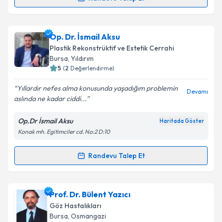
Op. Dr. Kadir Aksoy
için randevu takvimi talebi
oluşturun. Size bu uzmandan randevu almanız için bir
Op. Dr. İsmail Aksu
takvim hazırlandığında e-posta ile bilgilendireceğiz.
Plastik Rekonstrüktif ve Estetik Cerrahi
E-posta Adresiniz
Bursa
, Yıldırım
5
(
2
Değerlendirme)
Yıllardır nefes alma konusunda yaşadığım problemin
Devamı
aslında ne kadar ciddi...
Kişisel verilerimin işlenmesine ilişkin
Aydınlatma
Metni
'ni okudum ve kişisel verilerimin belirtilen
Op.Dr İsmail Aksu
Haritada Göster
kapsamda işlenmesini kabul ediyorum.
Konak mh. Egitimciler cd. No:2 D:10
Takvim Talebini Gönder
Randevu Talep Et
Randevu Takvimi Talebi
Op. Dr. İsmail Aksu
için randevu takvimi talebi
Prof. Dr. Bülent Yazıcı
oluşturun. Size bu uzmandan randevu almanız için bir
Göz Hastalıkları
takvim hazırlandığında e-posta ile bilgilendireceğiz.
Bursa
, Osmangazi