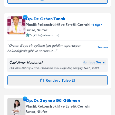
Randevu Takvimi Talebi
Takvim Talebini Gönder
Op. Dr. Mustafa Altunbaş
için randevu takvimi talebi
Op. Dr. Orhan Tunalı
oluşturun. Size bu uzmandan randevu almanız için bir
Plastik Rekonstrüktif ve Estetik Cerrahi
+
1
diğer
takvim hazırlandığında e-posta ile bilgilendireceğiz.
Bursa
, Nilüfer
5
(
2
Değerlendirme)
E-posta Adresiniz
Orhan Beye rinopilasti için geldim, operasyon
Devamı
beklediğimiz gibi ve sorunsuz...
Özel Jimer Hastanesi
Haritada Göster
Kişisel verilerimin işlenmesine ilişkin
Aydınlatma
Odunluk Mihraplı Cad. Orhaneli Yolu, Beşevler, Kavşağı No:6, 16110
Metni
'ni okudum ve kişisel verilerimin belirtilen
kapsamda işlenmesini kabul ediyorum.
Randevu Talep Et
Randevu Takvimi Talebi
Takvim Talebini Gönder
Op. Dr. Orhan Tunalı
için randevu takvimi talebi
Op. Dr. Zeynep Gül Gökmen
oluşturun. Size bu uzmandan randevu almanız için bir
Plastik Rekonstrüktif ve Estetik Cerrahi
takvim hazırlandığında e-posta ile bilgilendireceğiz.
Bursa
, Nilüfer