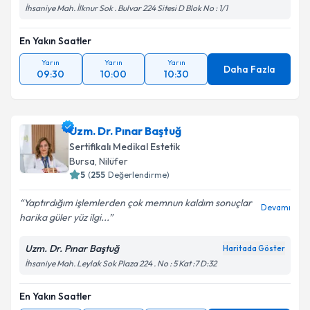
İhsaniye Mah. İlknur Sok . Bulvar 224 Sitesi D Blok No : 1/1
En Yakın Saatler
Yarın
Yarın
Yarın
Daha Fazla
09:30
10:00
10:30
Uzm. Dr. Pınar Baştuğ
Sertifikalı Medikal Estetik
Bursa
, Nilüfer
5
(
255
Değerlendirme)
Yaptırdığım işlemlerden çok memnun kaldım sonuçlar
Devamı
harika güler yüz ilgi...
Uzm. Dr. Pınar Baştuğ
Haritada Göster
İhsaniye Mah. Leylak Sok Plaza 224 . No : 5 Kat :7 D:32
En Yakın Saatler