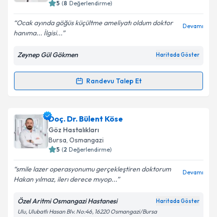
5
(
8
Değerlendirme)
E-posta Adresiniz
Ocak ayında göğüs küçültme ameliyatı oldum doktor
Devamı
hanıma... İlgisi...
Zeynep Gül Gökmen
Haritada Göster
Kişisel verilerimin işlenmesine ilişkin
Aydınlatma
Metni
'ni okudum ve kişisel verilerimin belirtilen
kapsamda işlenmesini kabul ediyorum.
Randevu Talep Et
Randevu Takvimi Talebi
Takvim Talebini Gönder
Op. Dr. Zeynep Gül Gökmen
için randevu takvimi
Doç. Dr. Bülent Köse
talebi oluşturun. Size bu uzmandan randevu almanız
Göz Hastalıkları
için bir takvim hazırlandığında e-posta ile
Bursa
, Osmangazi
bilgilendireceğiz.
5
(
2
Değerlendirme)
E-posta Adresiniz
smile lazer operasyonumu gerçekleştiren doktorum
Devamı
Hakan yılmaz, ilerı derece mıyop...
Özel Aritmi Osmangazi Hastanesi
Haritada Göster
Ulu, Ulubatlı Hasan Blv. No:46, 16220 Osmangazi/Bursa
Kişisel verilerimin işlenmesine ilişkin
Aydınlatma