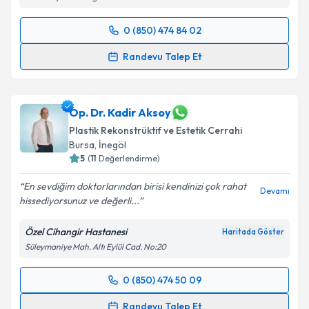
0 (850) 474 84 02
Randevu Takvimi Talebi
Randevu Talep Et
Op. Dr. Murat Tezcan
için randevu takvimi talebi
oluşturun. Size bu uzmandan randevu almanız için bir
takvim hazırlandığında e-posta ile bilgilendireceğiz.
Op. Dr. Kadir Aksoy
Plastik Rekonstrüktif ve Estetik Cerrahi
E-posta Adresiniz
Bursa
, İnegöl
5
(
11
Değerlendirme)
En sevdiğim doktorlarından birisi kendinizi çok rahat
Devamı
hissediyorsunuz ve değerli...
Kişisel verilerimin işlenmesine ilişkin
Aydınlatma
Metni
'ni okudum ve kişisel verilerimin belirtilen
Özel Cihangir Hastanesi
Haritada Göster
kapsamda işlenmesini kabul ediyorum.
Süleymaniye Mah. Altı Eylül Cad. No:20
Takvim Talebini Gönder
0 (850) 474 50 09
Randevu Takvimi Talebi
Randevu Talep Et