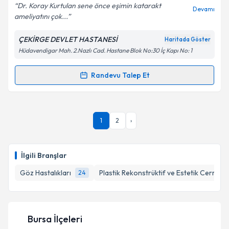
Dr. Koray Kurtulan sene önce eşimin katarakt
Devamı
ameliyatını çok...
ÇEKİRGE DEVLET HASTANESİ
Haritada Göster
Kişisel verilerimin işlenmesine ilişkin
Aydınlatma
Hüdavendigar Mah. 2.Nazlı Cad. Hastane Blok No:30 İç Kapı No: 1
Metni
'ni okudum ve kişisel verilerimin belirtilen
kapsamda işlenmesini kabul ediyorum.
Randevu Talep Et
Randevu Takvimi Talebi
Takvim Talebini Gönder
Op. Dr. Koray Kurtulan
için randevu takvimi talebi
1
2
›
oluşturun. Size bu uzmandan randevu almanız için bir
takvim hazırlandığında e-posta ile bilgilendireceğiz.
E-posta Adresiniz
İlgili Branşlar
Göz Hastalıkları
Plastik Rekonstrüktif ve Estetik Cerrahi
24
Kişisel verilerimin işlenmesine ilişkin
Aydınlatma
Metni
'ni okudum ve kişisel verilerimin belirtilen
Bursa İlçeleri
kapsamda işlenmesini kabul ediyorum.