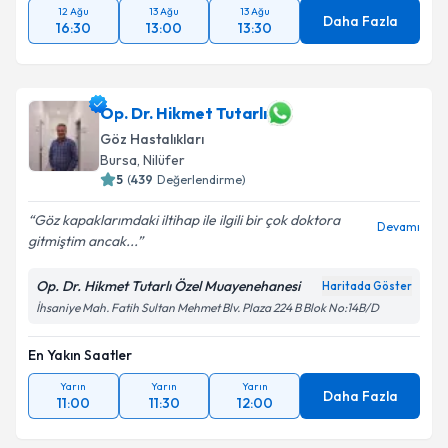
12 Ağu
13 Ağu
13 Ağu
Daha Fazla
16:30
13:00
13:30
Op. Dr. Hikmet Tutarlı
Göz Hastalıkları
Bursa
, Nilüfer
5
(
439
Değerlendirme)
Göz kapaklarımdaki iltihap ile ilgili bir çok doktora
Devamı
gitmiştim ancak...
Op. Dr. Hikmet Tutarlı Özel Muayenehanesi
Haritada Göster
İhsaniye Mah. Fatih Sultan Mehmet Blv. Plaza 224 B Blok No:14B/D
En Yakın Saatler
Yarın
Yarın
Yarın
Daha Fazla
11:00
11:30
12:00