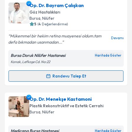
Op. Dr. Medine Kantürk
için randevu takvimi talebi
Op. Dr. Bayram Çalışkan
oluşturun. Size bu uzmandan randevu almanız için bir
Göz Hastalıkları
takvim hazırlandığında e-posta ile bilgilendireceğiz.
Bursa
, Nilüfer
5
(
4
Değerlendirme)
E-posta Adresiniz
Mükemmel bir hekim retina muayenesi oldum.tam
Devamı
defa bıkmadan usanmadan...
Bursa Doruk Nilüfer Hastanesi
Haritada Göster
Kişisel verilerimin işlenmesine ilişkin
Aydınlatma
Konak, Lefkoşe Cd. No:22
Metni
'ni okudum ve kişisel verilerimin belirtilen
kapsamda işlenmesini kabul ediyorum.
Randevu Talep Et
Randevu Takvimi Talebi
Takvim Talebini Gönder
Op. Dr. Bayram Çalışkan
için randevu takvimi talebi
Op. Dr. Menekşe Kastamoni
oluşturun. Size bu uzmandan randevu almanız için bir
Plastik Rekonstrüktif ve Estetik Cerrahi
takvim hazırlandığında e-posta ile bilgilendireceğiz.
Bursa
, Nilüfer
E-posta Adresiniz
Medicana Bursa Hastanesi
Haritada Göster