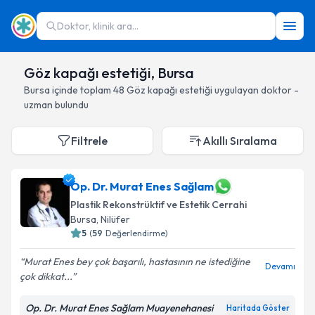
Doktor, klinik ara...
Göz kapağı estetiği, Bursa
Bursa
içinde toplam
48
Göz kapağı estetiği
uygulayan doktor -
uzman bulundu
Filtrele
Akıllı Sıralama
Op. Dr. Murat Enes Sağlam
Plastik Rekonstrüktif ve Estetik Cerrahi
Bursa
, Nilüfer
5
(
59
Değerlendirme)
Murat Enes bey çok başarılı, hastasının ne istediğine
Devamı
çok dikkat...
Op. Dr. Murat Enes Sağlam Muayenehanesi
Haritada Göster