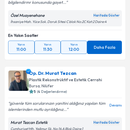
bilgilendirmr konusunda gayet...
Özel Muayenehane
Haritada Göster
İhsaniye Mah. Yüce Sok. Doruk Sitesi C blok No:2C Kat:2 Daire:4
En Yakın Saatler
Yarın
Yarın
Yarın
Daha Fazla
11:00
11:30
12:00
Op. Dr. Murat Tezcan
Plastik Rekonstrüktif ve Estetik Cerrahi
Bursa
, Nilüfer
5
(
4
Değerlendirme)
güvenle tüm sorularınızın yanitini aldığınız yapılan tüm
Devamı
islemlerinden mutlu ayrıldığınız...
Murat Tezcan Estetik
Haritada Göster
Cumhuriyet Mh. Yağmur Sk. No:14 A Blok Daire:1