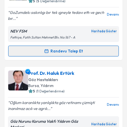
5
(
5
Değerlendirme)
E-posta Adresiniz
GoZumdekı sıskınlıgı bır tek ıgneyle tedavı ettı ve gectı
Devamı
bır...
NEV FSM
Haritada Göster
Fethiye, Fatih Sultan Mehmet Blv. No:167 - A
Kişisel verilerimin işlenmesine ilişkin
Aydınlatma
Metni
'ni okudum ve kişisel verilerimin belirtilen
kapsamda işlenmesini kabul ediyorum.
Randevu Talep Et
Randevu Takvimi Talebi
Takvim Talebini Gönder
Op. Dr. Tuncay Sezgin
için randevu takvimi talebi
Prof. Dr. Haluk Ertürk
oluşturun. Size bu uzmandan randevu almanız için bir
Göz Hastalıkları
takvim hazırlandığında e-posta ile bilgilendireceğiz.
Bursa
, Yıldırım
5
(
1
Değerlendirme)
E-posta Adresiniz
Oğlum karanlıkta yanlışlıkta göz retinamı çizmişti
Devamı
inanılmaz acılı ve agrılı...
Göz Nurunu Koruma Vakfı Yıldırım Göz
Kişisel verilerimin işlenmesine ilişkin
Aydınlatma
Haritada Göster