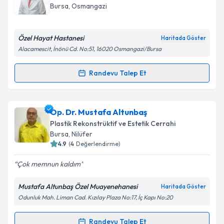
takvim hazırlandığında e-posta ile bilgilendireceğiz.
Bursa
, Osmangazi
E-posta Adresiniz
Özel Hayat Hastanesi
Haritada Göster
Alacamescit, İnönü Cd. No:51, 16020 Osmangazi/Bursa
Kişisel verilerimin işlenmesine ilişkin
Aydınlatma
Randevu Talep Et
Randevu Takvimi Talebi
Metni
'ni okudum ve kişisel verilerimin belirtilen
kapsamda işlenmesini kabul ediyorum.
Op. Dr. Üzeyir Özlük
için randevu takvimi talebi
Op. Dr. Mustafa Altunbaş
oluşturun. Size bu uzmandan randevu almanız için bir
Takvim Talebini Gönder
Plastik Rekonstrüktif ve Estetik Cerrahi
takvim hazırlandığında e-posta ile bilgilendireceğiz.
Bursa
, Nilüfer
4.9
(
4
Değerlendirme)
E-posta Adresiniz
Çok memnun kaldım
Mustafa Altunbaş Özel Muayenehanesi
Haritada Göster
Odunluk Mah. Liman Cad. Kızılay Plaza No:17, İç Kapı No:20
Kişisel verilerimin işlenmesine ilişkin
Aydınlatma
Metni
'ni okudum ve kişisel verilerimin belirtilen
kapsamda işlenmesini kabul ediyorum.
Randevu Talep Et