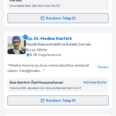
Merkezi
Metni
'ni okudum ve kişisel verilerimin belirtilen
Sinandede Mah. Barutluk Cad. No:90
kapsamda işlenmesini kabul ediyorum.
Randevu Talep Et
Randevu Takvimi Talebi
Takvim Talebini Gönder
Prof. Dr. Haluk Ertürk
için randevu takvimi talebi
Op. Dr. Medine Kantürk
oluşturun. Size bu uzmandan randevu almanız için bir
Plastik Rekonstrüktif ve Estetik Cerrahi
takvim hazırlandığında e-posta ile bilgilendireceğiz.
Bursa
, Nilüfer
5
(
10
Değerlendirme)
E-posta Adresiniz
Medine hanıma ay önce meme büyütme ameliyatı
Devamı
oldum. İstediğimden...
Rıza Kantürk Özel Muayenehanesi
Haritada Göster
Kişisel verilerimin işlenmesine ilişkin
Aydınlatma
Odunluk Mh. Akademi Cd. Zeno İş Merkezi Kat:1 A:2-3
Metni
'ni okudum ve kişisel verilerimin belirtilen
kapsamda işlenmesini kabul ediyorum.
Randevu Talep Et
Randevu Takvimi Talebi
Takvim Talebini Gönder