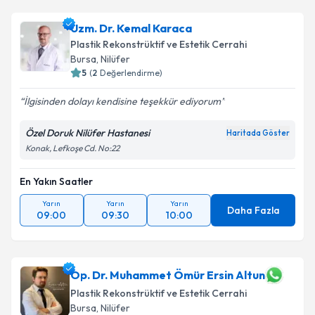
Uzm. Dr. Kemal Karaca
Plastik Rekonstrüktif ve Estetik Cerrahi
Bursa
, Nilüfer
5
(
2
Değerlendirme)
İlgisinden dolayı kendisine teşekkür ediyorum
Özel Doruk Nilüfer Hastanesi
Haritada Göster
Konak, Lefkoşe Cd. No:22
En Yakın Saatler
Yarın
Yarın
Yarın
Daha Fazla
09:00
09:30
10:00
Op. Dr. Muhammet Ömür Ersin Altun
Plastik Rekonstrüktif ve Estetik Cerrahi
Bursa
, Nilüfer