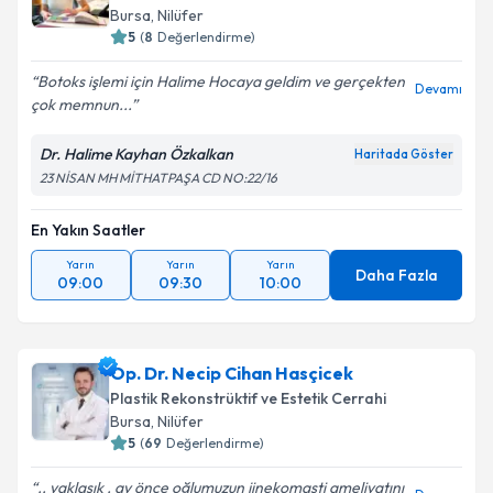
Bursa
, Nilüfer
5
(
8
Değerlendirme)
Botoks işlemi için Halime Hocaya geldim ve gerçekten
Devamı
çok memnun...
Dr. Halime Kayhan Özkalkan
Haritada Göster
23 NİSAN MH MİTHATPAŞA CD NO:22/16
En Yakın Saatler
Yarın
Yarın
Yarın
Daha Fazla
09:00
09:30
10:00
Op. Dr. Necip Cihan Hasçicek
Plastik Rekonstrüktif ve Estetik Cerrahi
Bursa
, Nilüfer
5
(
69
Değerlendirme)
.. yaklaşık . ay önce oğlumuzun jinekomasti ameliyatını