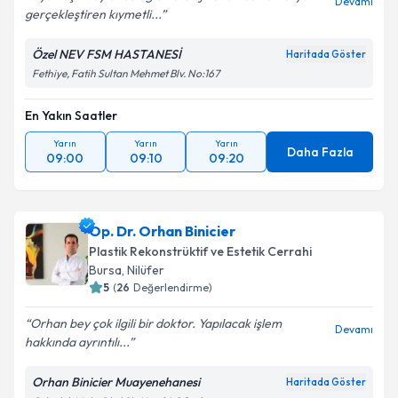
Devamı
gerçekleştiren kıymetli...
Özel NEV FSM HASTANESİ
Haritada Göster
Fethiye, Fatih Sultan Mehmet Blv. No:167
En Yakın Saatler
Yarın
Yarın
Yarın
Daha Fazla
09:00
09:10
09:20
Op. Dr. Orhan Binicier
Plastik Rekonstrüktif ve Estetik Cerrahi
Bursa
, Nilüfer
5
(
26
Değerlendirme)
Orhan bey çok ilgili bir doktor. Yapılacak işlem
Devamı
hakkında ayrıntılı...
Orhan Binicier Muayenehanesi
Haritada Göster