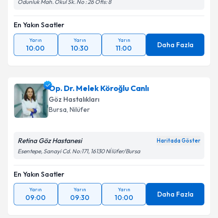
Odunluk Mah. Okul Sk. No : 26 Ofis: 8
En Yakın Saatler
Yarın
Yarın
Yarın
Daha Fazla
10:00
10:30
11:00
Op. Dr. Melek Köroğlu Canlı
Göz Hastalıkları
Bursa
, Nilüfer
Retina Göz Hastanesi
Haritada Göster
Esentepe, Sanayi Cd. No:171, 16130 Ni̇lüfer/Bursa
En Yakın Saatler
Yarın
Yarın
Yarın
Daha Fazla
09:00
09:30
10:00