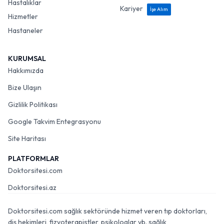
Hastalıklar
Kariyer
İşe Alım
Hizmetler
Hastaneler
KURUMSAL
Hakkımızda
Bize Ulaşın
Gizlilik Politikası
Google Takvim Entegrasyonu
Site Haritası
PLATFORMLAR
Doktorsitesi.com
Doktorsitesi.az
Doktorsitesi.com sağlık sektöründe hizmet veren tıp doktorları,
diş hekimleri, fizyoterapistler, psikologlar vb. sağlık