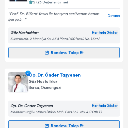
5
(
23
Değerlendirme)
E-posta Adresiniz
Prof. Dr. Bülent Yazıcı ile tanışma serüvenim benim
Devamı
için çok...
Göz Hastalıkları
Haritada Göster
Kişisel verilerimin işlenmesine ilişkin
Aydınlatma
Kükürtlü Mh. 9. Manolya So. AKA Plaza (A101 üstü) No: 1 Kat 2
Metni
'ni okudum ve kişisel verilerimin belirtilen
kapsamda işlenmesini kabul ediyorum.
Randevu Talep Et
Randevu Takvimi Talebi
Takvim Talebini Gönder
Prof. Dr. Bülent Yazıcı
için randevu takvimi talebi
Op. Dr. Önder Taşyenen
oluşturun. Size bu uzmandan randevu almanız için bir
Göz Hastalıkları
takvim hazırlandığında e-posta ile bilgilendireceğiz.
Bursa
, Osmangazi
E-posta Adresiniz
Op. Dr. Önder Taşyenen
Haritada Göster
Meditown sağlık ofisleri İstiklal Mah. Pars Sok . No :4 /1 Ofis 13
Kişisel verilerimin işlenmesine ilişkin
Aydınlatma
Randevu Talep Et