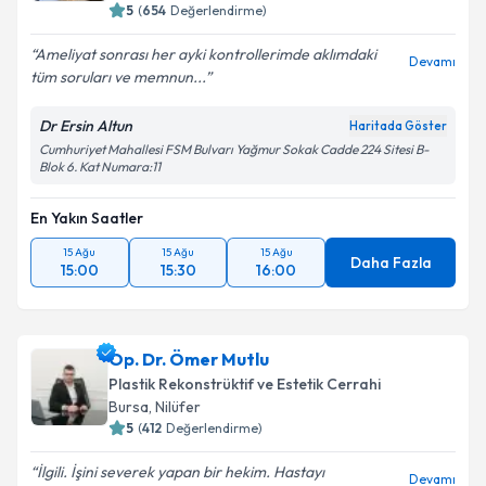
5
(
654
Değerlendirme)
Ameliyat sonrası her ayki kontrollerimde aklımdaki
Devamı
tüm soruları ve memnun...
Dr Ersin Altun
Haritada Göster
Cumhuriyet Mahallesi FSM Bulvarı Yağmur Sokak Cadde 224 Sitesi B-
Blok 6. Kat Numara:11
En Yakın Saatler
15 Ağu
15 Ağu
15 Ağu
Daha Fazla
15:00
15:30
16:00
Op. Dr. Ömer Mutlu
Plastik Rekonstrüktif ve Estetik Cerrahi
Bursa
, Nilüfer
5
(
412
Değerlendirme)
İlgili. İşini severek yapan bir hekim. Hastayı
Devamı