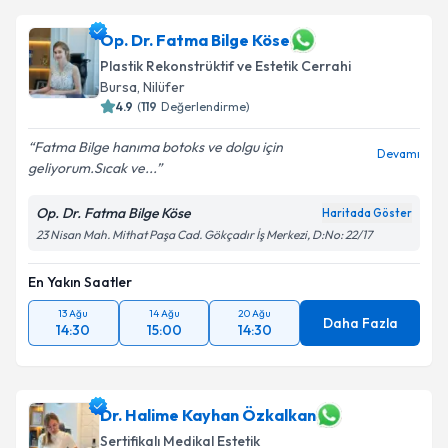
Op. Dr. Fatma Bilge Köse
Plastik Rekonstrüktif ve Estetik Cerrahi
Bursa
, Nilüfer
4.9
(
119
Değerlendirme)
Fatma Bilge hanıma botoks ve dolgu için
Devamı
geliyorum.Sıcak ve...
Op. Dr. Fatma Bilge Köse
Haritada Göster
23 Nisan Mah. Mithat Paşa Cad. Gökçadır İş Merkezi, D:No: 22/17
En Yakın Saatler
13 Ağu
14 Ağu
20 Ağu
Daha Fazla
14:30
15:00
14:30
Dr. Halime Kayhan Özkalkan
Sertifikalı Medikal Estetik