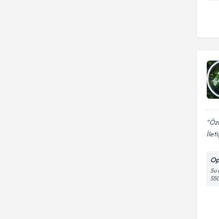
Öz
İlet
Op
Su 
55