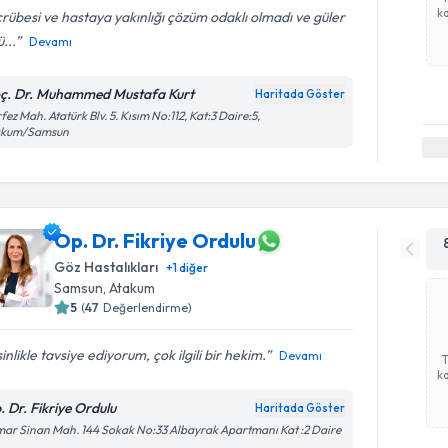
ka
rübesi ve hastaya yakınlığı çözüm odaklı olmadı ve güler
ü...
Devamı
ç. Dr. Muhammed Mustafa Kurt
Haritada Göster
fez Mah. Atatürk Blv. 5. Kısım No:112, Kat:3 Daire:5,
akum/Samsun
Op. Dr. Fikriye Ordulu
Göz Hastalıkları
+
1
diğer
Samsun
, Atakum
5
(
47
Değerlendirme)
inlikle tavsiye ediyorum, çok ilgili bir hekim.
Devamı
ka
. Dr. Fikriye Ordulu
Haritada Göster
ar Sinan Mah. 144 Sokak No:33 Albayrak Apartmanı Kat :2 Daire