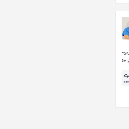
Gl
bir 
Op
Mu