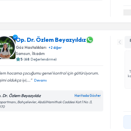
Op. Dr. Özlem Beyazyıldız
Göz Hastalıkları
+
2
diğer
Samsun
, İlkadım
5
(
68
Değerlendirme)
lem hocama çocuğumu genel kontrol için götürüyorum.
ka
işimi oldukça iyi;...
Devamı
. Dr. Özlem Beyazyıldız
Haritada Göster
apartmanı, Bahçelievler, AbdülHamithak Caddesi Kat:1 No :3,
070