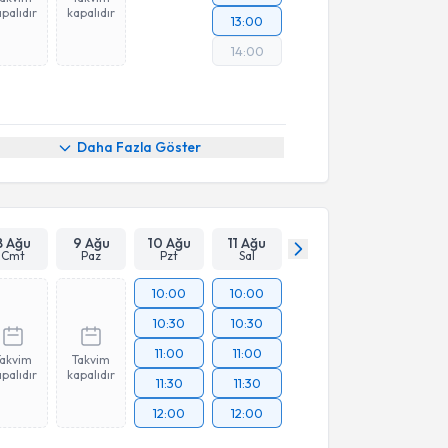
palıdır
kapalıdır
13:00
14:00
Daha Fazla Göster
8 Ağu
9 Ağu
10 Ağu
11 Ağu
Cmt
Paz
Pzt
Sal
10:00
10:00
10:30
10:30
11:00
11:00
Takvim
Takvim
palıdır
kapalıdır
11:30
11:30
12:00
12:00