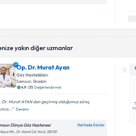
enize yakın diğer uzmanlar
Op. Dr. Murat Ayan
Göz Hastalıkları
Samsun
, İlkadım
4.9
(
35
Değerlendirme)
. Dr. Murat AYAN dan geçirmiş olduğumuz süreç
ka
unca...
Devamı
msun Dünya Göz Hastanesi
Haritada Göster
Mayıs Mh., Dr. Kamil Cd. No:6, 55030