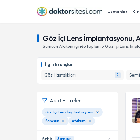
Uzmanlar
Klin
Göz İçi Lens İmplantasyonu,
Samsun
Atakum
içinde toplam
5
Göz İçi Lens İmp
İlgili Branşlar
Göz Hastalıkları
Serti
2
Aktif Filtreler
Göz İçi Lens İmplantasyonu
Samsun
Atakum
Şehir
Samsun