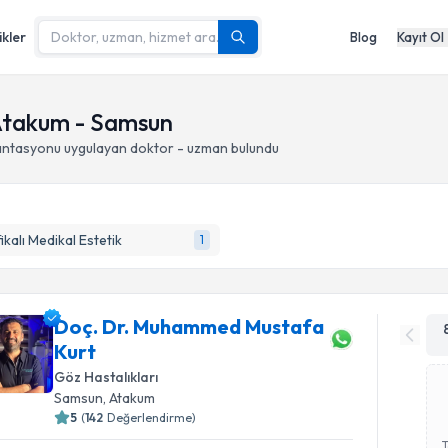
ikler
Blog
Kayıt Ol
 Atakum - Samsun
lantasyonu
uygulayan doktor - uzman bulundu
fikalı Medikal Estetik
1
Doç. Dr. Muhammed Mustafa
Kurt
Göz Hastalıkları
Samsun
, Atakum
5
(
142
Değerlendirme)