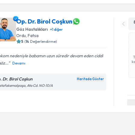
Op. Dr. Birol Coşkun
Göz Hastalıkları
+
1
diğer
Ordu
, Fatsa
5
(
14
Değerlendirme)
okom nedeniyle babamın uzun süredir devam eden ciddi
ka
göz...
Devamı
. Dr. Birol Coşkun
Haritada Göster
stafakemalpaşa, Ata Cd. NO:10/A