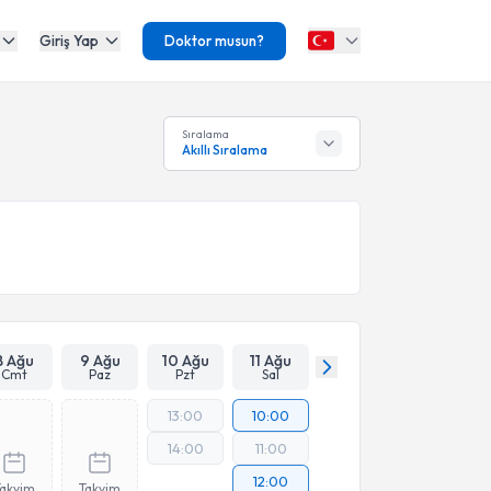
Giriş Yap
Doktor musun?
Sıralama
Akıllı Sıralama
8 Ağu
9 Ağu
10 Ağu
11 Ağu
Cmt
Paz
Pzt
Sal
13:00
10:00
14:00
11:00
12:00
Takvim
Takvim