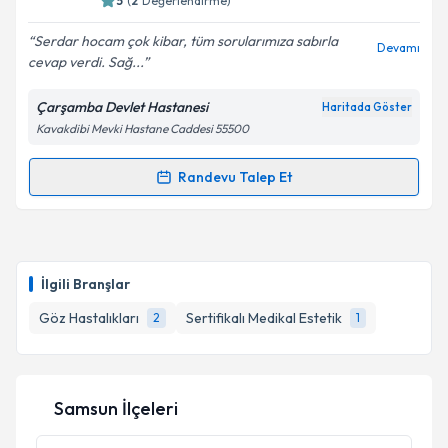
5
(
2
Değerlendirme)
Serdar hocam çok kibar, tüm sorularımıza sabırla
Devamı
cevap verdi. Sağ...
Çarşamba Devlet Hastanesi
Haritada Göster
Kavakdibi Mevki Hastane Caddesi 55500
Randevu Talep Et
Randevu Takvimi Talebi
Op. Dr. Serdar İlgüy
için randevu takvimi talebi
oluşturun. Size bu uzmandan randevu almanız için bir
İlgili Branşlar
takvim hazırlandığında e-posta ile bilgilendireceğiz.
Göz Hastalıkları
Sertifikalı Medikal Estetik
2
1
E-posta Adresiniz
Samsun İlçeleri
Kişisel verilerimin işlenmesine ilişkin
Aydınlatma