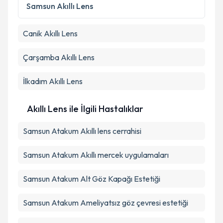
Metni
'ni okudum ve kişisel verilerimin belirtilen
Samsun
Akıllı Lens
kapsamda işlenmesini kabul ediyorum.
Canik
Akıllı Lens
Takvim Talebini Gönder
Çarşamba
Akıllı Lens
İlkadım
Akıllı Lens
Akıllı Lens ile İlgili Hastalıklar
Samsun Atakum Akıllı lens cerrahisi
Samsun Atakum Akıllı mercek uygulamaları
Samsun Atakum Alt Göz Kapağı Estetiği
Samsun Atakum Ameliyatsız göz çevresi estetiği