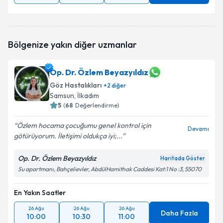
Bölgenize yakın diğer uzmanlar
Op. Dr. Özlem Beyazyıldız
Göz Hastalıkları
+
2
diğer
Samsun
, İlkadım
5
(
68
Değerlendirme)
Özlem hocama çocuğumu genel kontrol için
Devamı
götürüyorum. İletişimi oldukça iyi;...
Op. Dr. Özlem Beyazyıldız
Haritada Göster
Su apartmanı, Bahçelievler, AbdülHamithak Caddesi Kat:1 No :3, 55070
En Yakın Saatler
26 Ağu
26 Ağu
26 Ağu
Daha Fazla
10:00
10:30
11:00