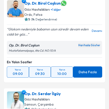
Op. Dr. Birol Coşkun
Göz Hastalıkları
+
1
diğer
Ordu
, Fatsa
5
(
14
Değerlendirme)
Glokom nedeniyle babamın uzun süredir devam eden
Devamı
ciddi bir göz...
Op. Dr. Birol Coşkun
Haritada Göster
Mustafakemalpaşa, Ata Cd. NO:10/A
En Yakın Saatler
Yarın
Yarın
Yarın
Daha Fazla
09:00
09:30
10:00
Op. Dr. Serdar İlgüy
Göz Hastalıkları
Samsun
, Çarşamba