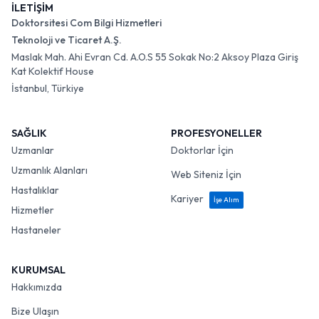
İLETİŞİM
Doktorsitesi Com Bilgi Hizmetleri
Teknoloji ve Ticaret A.Ş.
Maslak Mah. Ahi Evran Cd. A.O.S 55 Sokak No:2 Aksoy Plaza Giriş
Kat Kolektif House
İstanbul, Türkiye
SAĞLIK
PROFESYONELLER
Uzmanlar
Doktorlar İçin
Uzmanlık Alanları
Web Siteniz İçin
Hastalıklar
Kariyer
İşe Alım
Hizmetler
Hastaneler
KURUMSAL
Hakkımızda
Bize Ulaşın