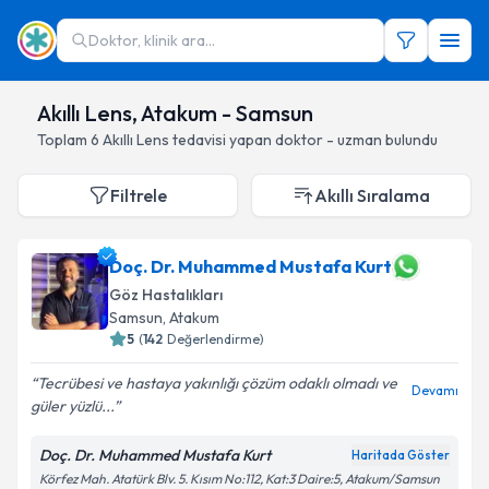
Doktor, klinik ara...
Akıllı Lens, Atakum - Samsun
Toplam
6
Akıllı Lens
tedavisi yapan doktor - uzman bulundu
Filtrele
Akıllı Sıralama
Doç. Dr. Muhammed Mustafa Kurt
Göz Hastalıkları
Samsun
, Atakum
5
(
142
Değerlendirme)
Tecrübesi ve hastaya yakınlığı çözüm odaklı olmadı ve
Devamı
güler yüzlü...
Doç. Dr. Muhammed Mustafa Kurt
Haritada Göster
Körfez Mah. Atatürk Blv. 5. Kısım No:112, Kat:3 Daire:5, Atakum/Samsun