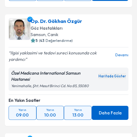
Op. Dr. Gökhan Özgür
Göz Hastalıkları
Samsun
, Canik
5
(
43
Değerlendirme)
Ilgisi yaklasimi ve tedavi sureci konusunda cok
Devamı
yardımcı
Özel Medicana International Samsun
Haritada Göster
Hastanesi
Yenimahalle, Şht. Mesut Birinci Cd. No:85, 55080
En Yakın Saatler
Yarın
Yarın
Yarın
Daha Fazla
09:00
10:00
13:00