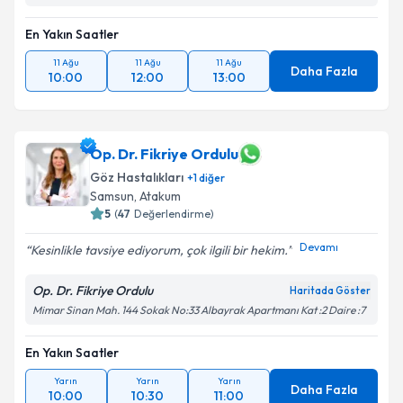
En Yakın Saatler
11 Ağu
11 Ağu
11 Ağu
Daha Fazla
10:00
12:00
13:00
Op. Dr. Fikriye Ordulu
Göz Hastalıkları
+
1
diğer
Samsun
, Atakum
5
(
47
Değerlendirme)
Devamı
Kesinlikle tavsiye ediyorum, çok ilgili bir hekim.
Op. Dr. Fikriye Ordulu
Haritada Göster
Mimar Sinan Mah. 144 Sokak No:33 Albayrak Apartmanı Kat :2 Daire :7
En Yakın Saatler
Yarın
Yarın
Yarın
Daha Fazla
10:00
10:30
11:00