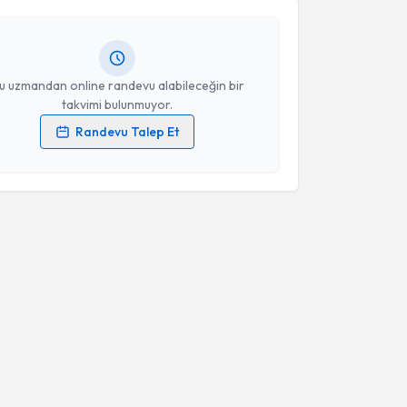
ndevu almanız için bir takvim hazırlandığında e-
lgilendireceğiz.
resiniz
u uzmandan online randevu alabileceğin bir
takvimi bulunmuyor.
Randevu Talep Et
 verilerimin işlenmesine ilişkin
Aydınlatma Metni
'ni
 ve kişisel verilerimin belirtilen kapsamda
esini kabul ediyorum.
Takvim Talebini Gönder