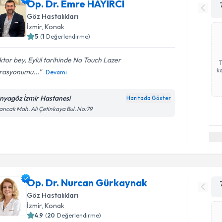
Op. Dr. Emre HAYIRCI
Göz Hastalıkları
İzmir
, Konak
5
(
1
Değerlendirme)
tor bey, Eylül tarihinde No Touch Lazer
ka
rasyonumu...
Devamı
nyagöz İzmir Hastanesi
Haritada Göster
ancak Mah. Ali Çetinkaya Bul. No:79
Op. Dr. Nurcan Gürkaynak
Göz Hastalıkları
İzmir
, Konak
4.9
(
20
Değerlendirme)