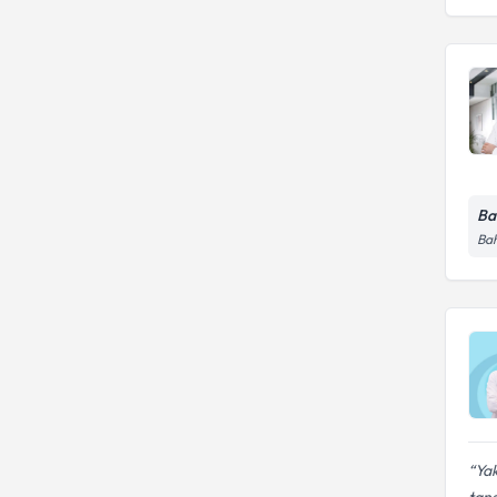
Ba
Bah
Yak
tan