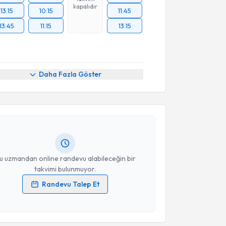
kapalıdır
13:15
10:15
11:45
13:45
11:15
13:15
akvimi Talebi
Daha Fazla Göster
mer Can Kayıkçıoğlu
için randevu takvimi talebi
Size bu uzmandan randevu almanız için bir takvim
ında e-posta ile bilgilendireceğiz.
resiniz
u uzmandan online randevu alabileceğin bir
takvimi bulunmuyor.
Randevu Talep Et
 verilerimin işlenmesine ilişkin
Aydınlatma Metni
'ni
 ve kişisel verilerimin belirtilen kapsamda
esini kabul ediyorum.