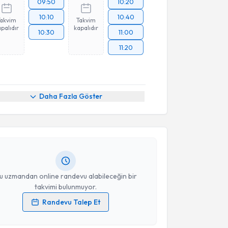
09:50
10:20
10:10
10:40
Takvim
Takvim
palıdır
kapalıdır
10:30
11:00
11:20
akvimi Talebi
Daha Fazla Göster
t Levent Emiroğlu
için randevu takvimi talebi
Size bu uzmandan randevu almanız için bir takvim
ında e-posta ile bilgilendireceğiz.
resiniz
u uzmandan online randevu alabileceğin bir
takvimi bulunmuyor.
Randevu Talep Et
akvimi Talebi
 verilerimin işlenmesine ilişkin
Aydınlatma Metni
'ni
 ve kişisel verilerimin belirtilen kapsamda