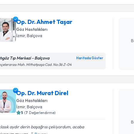
işlenm
Op. Dr. A
bu uzmandan
Op. Dr. Ahmet Taşar
posta ile bi
Göz Hastalıkları
E-posta Ad
İzmir
, Balçova
B
tıgöz Tıp Merkezi - Balçova
Haritada Göster
Kişisel
çelerarası Mah. Mithatpaşa Cad. No:36 Z-04
okudum
Randevu T
işlenm
Op. Dr. Mu
Op. Dr. Murat Direl
bu uzmandan
Göz Hastalıkları
posta ile bi
İzmir
, Balçova
5
(
7
Değerlendirme)
E-posta Ad
B
lasık aydır derin başağrısı çekiyordum, acaba
siyonum mu var...