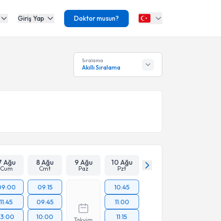
Giriş Yap
Doktor musun?
Sıralama
Akıllı Sıralama
7 Ağu
8 Ağu
9 Ağu
10 Ağu
Cum
Cmt
Paz
Pzt
09:00
09:15
10:45
11:45
09:45
11:00
13:00
10:00
11:15
Takvim