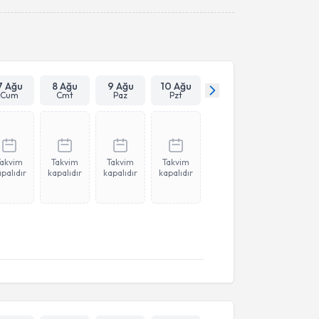
Takvim Talebini Gönder
7 Ağu
8 Ağu
9 Ağu
10 Ağu
Cum
Cmt
Paz
Pzt
Takvim
Takvim
Takvim
Takvim
palıdır
kapalıdır
kapalıdır
kapalıdır