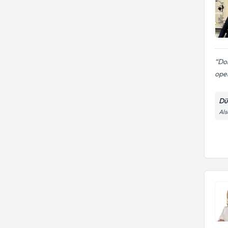
lensler: trifokal,EDOF,toric
,toric trifokal)
Dok
ope
Dü
Als