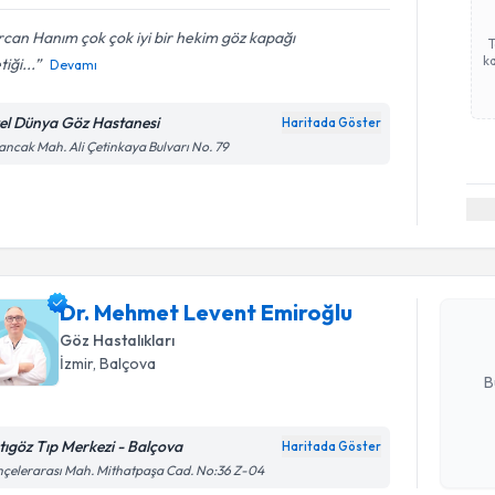
can Hanım çok çok iyi bir hekim göz kapağı
ka
tiği...
Devamı
el Dünya Göz Hastanesi
Haritada Göster
ancak Mah. Ali Çetinkaya Bulvarı No. 79
Randevu T
Dr. Mehme
oluşturun. 
Dr. Mehmet Levent Emiroğlu
hazırlandığ
Göz Hastalıkları
E-posta Ad
İzmir
, Balçova
B
tıgöz Tıp Merkezi - Balçova
Haritada Göster
Randevu T
Kişisel
çelerarası Mah. Mithatpaşa Cad. No:36 Z-04
okudum