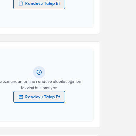
Randevu Talep Et
 verilerimin işlenmesine ilişkin
Aydınlatma Metni
'ni
 ve kişisel verilerimin belirtilen kapsamda
esini kabul ediyorum.
akvimi Talebi
Takvim Talebini Gönder
tih Özbakış
için randevu takvimi talebi oluşturun.
andan randevu almanız için bir takvim
ında e-posta ile bilgilendireceğiz.
resiniz
u uzmandan online randevu alabileceğin bir
takvimi bulunmuyor.
Randevu Talep Et
 verilerimin işlenmesine ilişkin
Aydınlatma Metni
'ni
 ve kişisel verilerimin belirtilen kapsamda
akvimi Talebi
esini kabul ediyorum.
l Var
için randevu takvimi talebi oluşturun. Size bu
Takvim Talebini Gönder