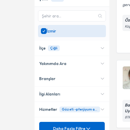
gere
Öz
Küç
İzmir
İlçe
Çiğli
Yakınımda Ara
Branşlar
Konumuma yakın uzmanları
Konak
göster
Buca
İlgi Alanları
Balçova
Ba
Hizmetler
Göz eti -pterjiyum ameliyatı
Uy
Göz Hastalıkları
Çiğli
811
Mezuniyet
Anti Vegf
Daha Fazla Filtre
Torbalı