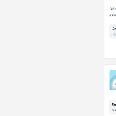
Nur
este
Öz
Als
Ba
Bah