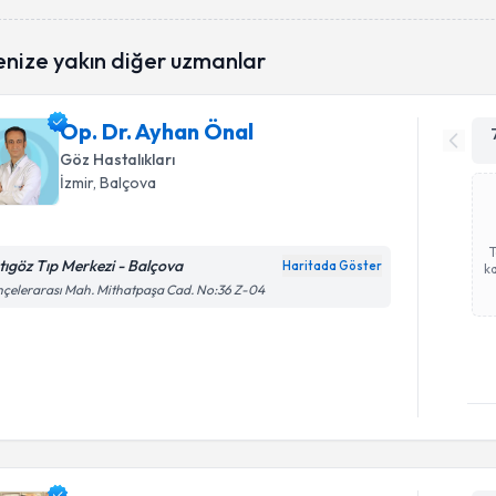
enize yakın diğer uzmanlar
Op. Dr. Ayhan Önal
Göz Hastalıkları
İzmir
, Balçova
tıgöz Tıp Merkezi - Balçova
Haritada Göster
ka
çelerarası Mah. Mithatpaşa Cad. No:36 Z-04