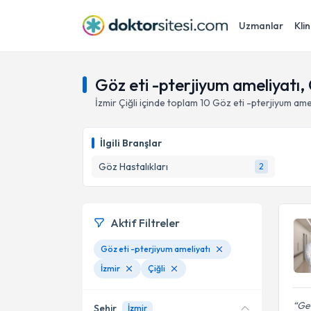
Uzmanlar
Klin
Göz eti -pterjiyum ameliyatı, Ç
İzmir
Çiğli
içinde toplam
10
Göz eti -pterjiyum ame
İlgili Branşlar
Göz Hastalıkları
2
Aktif Filtreler
Göz eti -pterjiyum ameliyatı
İzmir
Çiğli
Ger
Şehir
İzmir