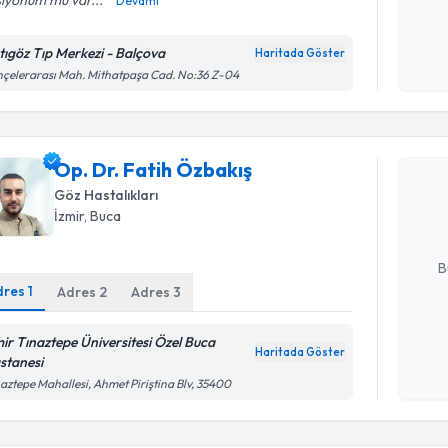
Devamı
Kişisel
okudum
tıgöz Tıp Merkezi - Balçova
Haritada Göster
işlenm
çelerarası Mah. Mithatpaşa Cad. No:36 Z-04
Randevu T
Op. Dr. Fa
Op. Dr. Fatih Özbakış
Size bu uzm
Göz Hastalıkları
hazırlandığ
İzmir
, Buca
E-posta Ad
B
dres
1
Adres
2
Adres
3
Kişisel
mir Tınaztepe Üniversitesi Özel Buca
Haritada Göster
okudum
stanesi
Randevu T
işlenm
aztepe Mahallesi, Ahmet Piriştina Blv, 35400
Op. Dr. Gü