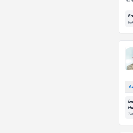
Ba
Bah
A
İz
Ha
Tın