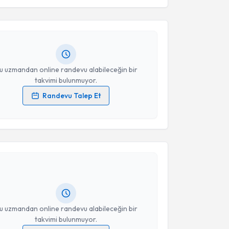
esini kabul ediyorum.
hmet Taşar
için randevu takvimi talebi oluşturun. Size
 randevu almanız için bir takvim hazırlandığında e-
lgilendireceğiz.
Takvim Talebini Gönder
resiniz
u uzmandan online randevu alabileceğin bir
takvimi bulunmuyor.
Randevu Talep Et
 verilerimin işlenmesine ilişkin
Aydınlatma Metni
'ni
 ve kişisel verilerimin belirtilen kapsamda
akvimi Talebi
esini kabul ediyorum.
rat Direl
için randevu takvimi talebi oluşturun. Size
Takvim Talebini Gönder
 randevu almanız için bir takvim hazırlandığında e-
lgilendireceğiz.
resiniz
u uzmandan online randevu alabileceğin bir
takvimi bulunmuyor.