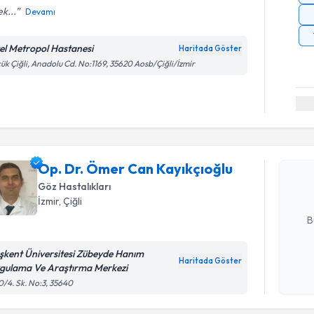
k...
Devamı
el Metropol Hastanesi
Haritada Göster
ük Çiğli, Anadolu Cd. No:1169, 35620 Aosb/Çiğli/İzmir
Randevu T
Op. Dr. Ö
oluşturun. 
Op. Dr. Ömer Can Kayıkçıoğlu
hazırlandığ
Göz Hastalıkları
İzmir
, Çiğli
E-posta Ad
B
şkent Üniversitesi Zübeyde Hanım
Haritada Göster
gulama Ve Araştırma Merkezi
Kişisel
0/4. Sk. No:3, 35640
okudum
işlenm