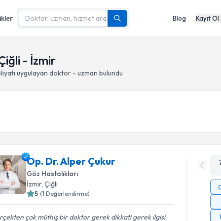
ikler
Blog
Kayıt Ol
iğli - İzmir
liyatı
uygulayan doktor - uzman bulundu
Op. Dr. Alper Çukur
Göz Hastalıkları
İzmir
, Çiğli
5
(
1
Değerlendirme)
çekten çok müthiş bir doktor gerek dikkati gerek ilgisi