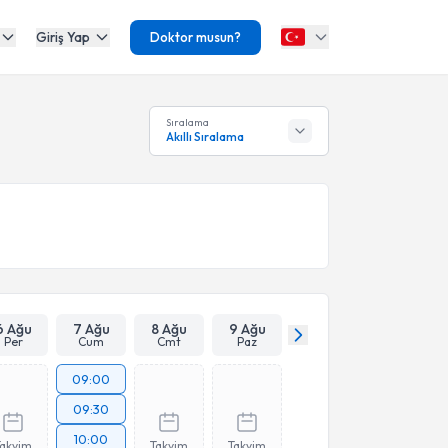
Giriş Yap
Doktor musun?
Sıralama
Akıllı Sıralama
6 Ağu
7 Ağu
8 Ağu
9 Ağu
Per
Cum
Cmt
Paz
09:00
09:30
10:00
Takvim
Takvim
Takvim