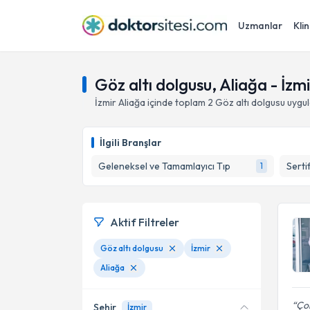
Uzmanlar
Klin
Göz altı dolgusu, Aliağa - İzmi
İzmir
Aliağa
içinde toplam
2
Göz altı dolgusu
uygul
İlgili Branşlar
Geleneksel ve Tamamlayıcı Tıp
Serti
1
Aktif Filtreler
Göz altı dolgusu
İzmir
Aliağa
Çok
Şehir
İzmir