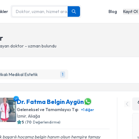
ikler
Blog
Kayıt Ol
r
ayan doktor - uzman bulundu
fikalı Medikal Estetik
1
Dr. Fatma Belgin Aygün
Geleneksel ve Tamamlayıcı Tıp
+
1
diğer
İzmir
, Aliağa
5
(
70
Değerlendirme)
 başarılı hocamız belgin hanım olsun hemşire tamay