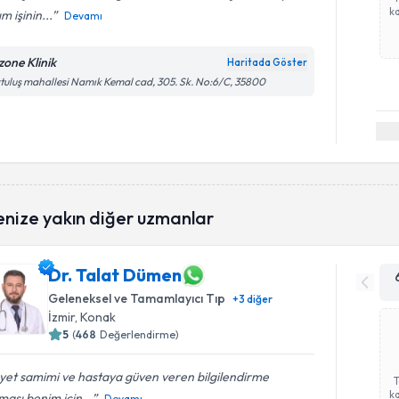
ka
m işinin...
Devamı
zone Klinik
Haritada Göster
tuluş mahallesi Namık Kemal cad, 305. Sk. No:6/C, 35800
enize yakın diğer uzmanlar
Dr. Talat Dümen
Geleneksel ve Tamamlayıcı Tıp
+
3
diğer
İzmir
, Konak
5
(
468
Değerlendirme)
yet samimi ve hastaya güven veren bilgilendirme
ka
ası benim için...
Devamı