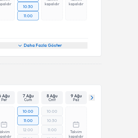
palıdır
kapalıdır
kapalıdır
10:30
11:00
Daha Fazla Göster
6 Ağu
7 Ağu
8 Ağu
9 Ağu
Per
Cum
Cmt
Paz
10:00
10:00
11:00
10:30
12:00
11:00
Takvim
Takvim
palıdır
kapalıdır