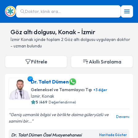
Doktor, klinik ara...
Göz altı dolgusu, Konak - İzmir
İzmir
Konak
içinde toplam
2
Göz altı dolgusu
uygulayan doktor
- uzman bulundu
Filtrele
Akıllı Sıralama
Dr. Talat Dümen
Geleneksel ve Tamamlayıcı Tıp
+
3
diğer
İzmir
, Konak
5
(
469
Değerlendirme)
Geniş uzmanlık bilgisi ve birlikte daima güleryüzlü ve
Devamı
samimi bir...
Dr. Talat Dümen Özel Muayenehanesi
Haritada Göster