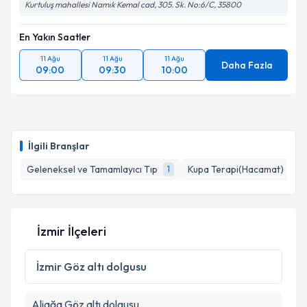
Kurtuluş mahallesi Namık Kemal cad, 305. Sk. No:6/C, 35800
En Yakın Saatler
11 Ağu
11 Ağu
11 Ağu
Daha Fazla
09:00
09:30
10:00
İlgili Branşlar
Geleneksel ve Tamamlayıcı Tıp
Kupa Terapi(Hacamat)
1
1
İzmir İlçeleri
İzmir
Göz altı dolgusu
Aliağa
Göz altı dolgusu