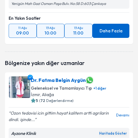
Yenigün Mah Gazi Osman Paşa Bulv. No:58 D:603 Çankaya
En Yakın Saatler
11 Ağu
13 Ağu
13 Ağu
Daha Fazla
09:00
10:00
11:00
Bölgenize yakın diğer uzmanlar
Dr. Fatma Belgin Aygün
Geleneksel ve Tamamlayıcı Tıp
+
1
diğer
İzmir
, Aliağa
5
(
72
Değerlendirme)
Ozon tedavisi icin gittim hayat kalitem artti agrilarin
Devamı
dindi. işinde...
Ayzone Klinik
Haritada Göster