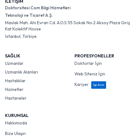
İLETİŞİM
Doktorsitesi Com Bilgi Hizmetleri
Teknoloji ve Ticaret A.Ş.
Maslak Mah. Ahi Evran Cd. A.O.S 55 Sokak No:2 Aksoy Plaza Giriş
Kat Kolektif House
İstanbul, Türkiye
SAĞLIK
PROFESYONELLER
Uzmanlar
Doktorlar İçin
Uzmanlık Alanları
Web Siteniz İçin
Hastalıklar
Kariyer
İşe Alım
Hizmetler
Hastaneler
KURUMSAL
Hakkımızda
Bize Ulaşın