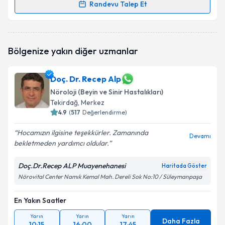
Randevu Talep Et
Randevu Takvimi Talebi
Uzm. Dr. Zehra Özde Çetin
için randevu takvimi
Bölgenize yakın diğer uzmanlar
talebi oluşturun. Size bu uzmandan randevu almanız
için bir takvim hazırlandığında e-posta ile
bilgilendireceğiz.
Doç. Dr. Recep Alp
Nöroloji (Beyin ve Sinir Hastalıkları)
E-posta Adresiniz
Tekirdağ
, Merkez
4.9
(
517
Değerlendirme)
Hocamızın ilgisine teşekkürler. Zamanında
Devamı
Kişisel verilerimin işlenmesine ilişkin
Aydınlatma
bekletmeden yardımcı oldular.
Metni
'ni okudum ve kişisel verilerimin belirtilen
kapsamda işlenmesini kabul ediyorum.
Doç.Dr.Recep ALP Muayenehanesi
Haritada Göster
Nörovital Center Namık Kemal Mah. Dereli Sok No:10 / Süleymanpaşa
Takvim Talebini Gönder
En Yakın Saatler
Yarın
Yarın
Yarın
Daha Fazla
10:15
16:00
17:45