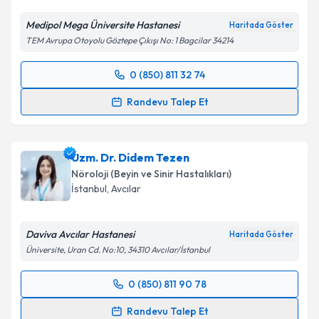
Medipol Mega Üniversite Hastanesi
Haritada Göster
TEM Avrupa Otoyolu Göztepe Çıkışı No: 1 Bagcilar 34214
Kişisel verilerimin işlenmesine ilişkin
Aydınlatma
0 (850) 811 32 74
Metni
'ni okudum ve kişisel verilerimin belirtilen
Randevu Takvimi Talebi
kapsamda işlenmesini kabul ediyorum.
Randevu Talep Et
Uzm. Dr. Tehran Aliyeva
için randevu takvimi talebi
Takvim Talebini Gönder
oluşturun. Size bu uzmandan randevu almanız için bir
Uzm. Dr. Didem Tezen
takvim hazırlandığında e-posta ile bilgilendireceğiz.
Nöroloji (Beyin ve Sinir Hastalıkları)
E-posta Adresiniz
İstanbul
, Avcılar
Daviva Avcılar Hastanesi
Haritada Göster
Üniversite, Uran Cd. No:10, 34310 Avcılar/İstanbul
Kişisel verilerimin işlenmesine ilişkin
Aydınlatma
Metni
'ni okudum ve kişisel verilerimin belirtilen
0 (850) 811 90 78
kapsamda işlenmesini kabul ediyorum.
Randevu Takvimi Talebi
Randevu Talep Et