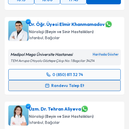
Dr. Öğr. Üyesi Elmir Khanmamadov
Nöroloji (Beyin ve Sinir Hastalıkları)
İstanbul
, Bağcılar
Medipol Mega Üniversite Hastanesi
Haritada Göster
TEM Avrupa Otoyolu Göztepe Çıkışı No: 1 Bagcilar 34214
0 (850) 811 32 74
Randevu Takvimi Talebi
Randevu Talep Et
Dr. Öğr. Üyesi Elmir Khanmamadov
için randevu
takvimi talebi oluşturun. Size bu uzmandan randevu
almanız için bir takvim hazırlandığında e-posta ile
Uzm. Dr. Tehran Aliyeva
bilgilendireceğiz.
Nöroloji (Beyin ve Sinir Hastalıkları)
İstanbul
, Bağcılar
E-posta Adresiniz