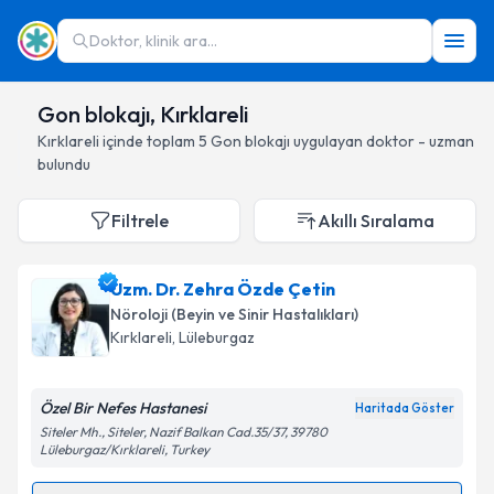
Doktor, klinik ara...
Gon blokajı, Kırklareli
Kırklareli
içinde toplam
5
Gon blokajı
uygulayan doktor - uzman
bulundu
Filtrele
Akıllı Sıralama
Uzm. Dr. Zehra Özde Çetin
Nöroloji (Beyin ve Sinir Hastalıkları)
Kırklareli
, Lüleburgaz
Özel Bir Nefes Hastanesi
Haritada Göster
Siteler Mh., Siteler, Nazif Balkan Cad.35/37, 39780
Lüleburgaz/Kırklareli, Turkey