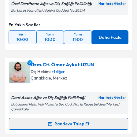
Özel Denthane Ağız ve Diş Sağlığı Polikliniği
Haritada Göster
Barbaros Mahallesi Atatürk Caddesi No:268/A
En Yakın Saatler
Yarın
Yarın
Yarın
Daha Fazla
10:00
10:30
11:00
Uzm. Dt. Ömer Aykut UZUN
Diş Hekimi
+
1
diğer
Çanakkale
, Merkez
Dent Assos Ağız ve Diş Sağlığı Polikliniği
Haritada Göster
Boğazkent Mah. Vali Mustafa Bey Cad. No: 1a Kepez Beldesi/Merkez/
Çanakkale
Randevu Talep Et
Randevu Takvimi Talebi