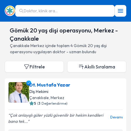
Doktor, klinik ara...
Gömük 20 yaş dişi operasyonu, Merkez -
Çanakkale
Çanakkale
Merkez
içinde toplam
4
Gömük 20 yaş dişi
operasyonu
uygulayan doktor - uzman bulundu
Filtrele
Akıllı Sıralama
Dt. Mustafa Yazar
Diş Hekimi
Çanakkale
, Merkez
5
(
3
Değerlendirme)
Çok anlayışlı güler yüzlü güvenilir bir hekim kendileri
Devamı
bana tek...