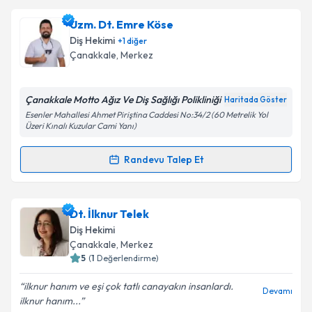
Uzm. Dt. Ömer Aykut UZUN
için randevu takvimi
Uzm. Dt. Emre Köse
talebi oluşturun. Size bu uzmandan randevu almanız
Diş Hekimi
+
1
diğer
için bir takvim hazırlandığında e-posta ile
Çanakkale
, Merkez
bilgilendireceğiz.
E-posta Adresiniz
Çanakkale Motto Ağız Ve Diş Sağlığı Polikliniği
Haritada Göster
Esenler Mahallesi Ahmet Piriştina Caddesi No:34/2 (60 Metrelik Yol
Üzeri Kınalı Kuzular Cami Yanı)
Randevu Talep Et
Kişisel verilerimin işlenmesine ilişkin
Aydınlatma
Randevu Takvimi Talebi
Metni
'ni okudum ve kişisel verilerimin belirtilen
kapsamda işlenmesini kabul ediyorum.
Uzm. Dt. Emre Köse
için randevu takvimi talebi
Dt. İlknur Telek
oluşturun. Size bu uzmandan randevu almanız için bir
Diş Hekimi
Takvim Talebini Gönder
takvim hazırlandığında e-posta ile bilgilendireceğiz.
Çanakkale
, Merkez
5
(
1
Değerlendirme)
E-posta Adresiniz
ilknur hanım ve eşi çok tatlı canayakın insanlardı.
Devamı
ilknur hanım...