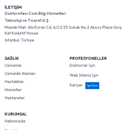
İLETİŞİM
Doktorsitesi Com Bilgi Hizmetleri
Teknoloji ve Ticaret A.Ş.
Maslak Mah. Ahi Evran Cd. A.O.S 55 Sokak No:2 Aksoy Plaza Giriş
Kat Kolektif House
İstanbul, Türkiye
SAĞLIK
PROFESYONELLER
Uzmanlar
Doktorlar İçin
Uzmanlık Alanları
Web Siteniz İçin
Hastalıklar
Kariyer
İşe Alım
Hizmetler
Hastaneler
KURUMSAL
Hakkımızda