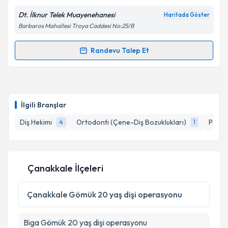
Dt. İlknur Telek Muayenehanesi
Haritada Göster
Kişisel verilerimin işlenmesine ilişkin
Aydınlatma
Barbaros Mahallesi Troya Caddesi No:25/B
Metni
'ni okudum ve kişisel verilerimin belirtilen
kapsamda işlenmesini kabul ediyorum.
Randevu Talep Et
Randevu Takvimi Talebi
Takvim Talebini Gönder
Dt. İlknur Telek
için randevu takvimi talebi oluşturun.
Size bu uzmandan randevu almanız için bir takvim
İlgili Branşlar
hazırlandığında e-posta ile bilgilendireceğiz.
Diş Hekimi
Ortodonti (Çene-Diş Bozuklukları)
Period
4
1
E-posta Adresiniz
Çanakkale İlçeleri
Kişisel verilerimin işlenmesine ilişkin
Aydınlatma
Metni
'ni okudum ve kişisel verilerimin belirtilen
Çanakkale
Gömük 20 yaş dişi operasyonu
kapsamda işlenmesini kabul ediyorum.
Biga
Gömük 20 yaş dişi operasyonu