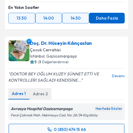
En Yakın Saatler
13:30
14:00
14:30
Daha Fazla
Doç. Dr. Hüseyin Kılınçaslan
Çocuk Cerrahisi
İstanbul
, Gaziosmanpaşa
5
(
3
Değerlendirme)
DOKTOR BEY OĞLUM KUZEY SÜNNET ETTİ VE
Devamı
KONTROLLERİ SAĞLADI KENDİSİNE...
Adres
1
Adres
2
Avrasya Hospital Gaziosmanpaşa
Haritada Göster
Fevzi Çakmak Mah. Hekimsuyu Cad. No: 26/34 Küçükköy
0 (850) 474 15 66
Randevu Takvimi Talebi