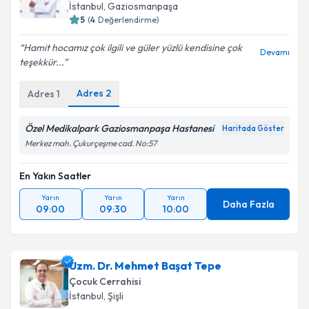
İstanbul
, Gaziosmanpaşa
5
(
4
Değerlendirme)
Hamit hocamız çok ilgili ve güler yüzlü kendisine çok
Devamı
teşekkür...
Adres
2
Adres
1
Özel Medikalpark Gaziosmanpaşa Hastanesi
Haritada Göster
Merkez mah. Çukurçeşme cad. No:57
En Yakın Saatler
Yarın
Yarın
Yarın
Daha Fazla
09:00
09:30
10:00
Uzm. Dr. Mehmet Başat Tepe
Çocuk Cerrahisi
İstanbul
, Şişli