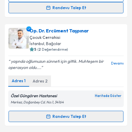
Randevu Talep Et
Doç. Dr. Hüseyin Kılınçaslan
için randevu takvimi
talebi oluşturun. Size bu uzmandan randevu almanız
Op. Dr. Ercüment Taşpınar
için bir takvim hazırlandığında e-posta ile
bilgilendireceğiz.
Çocuk Cerrahisi
İstanbul
, Bağcılar
E-posta Adresiniz
5
(
2
Değerlendirme)
yaşında oğlumuzun sünneti için gittik. Muhteşem bir
Devamı
operasyon oldu....
Kişisel verilerimin işlenmesine ilişkin
Aydınlatma
Adres
1
Adres
2
Metni
'ni okudum ve kişisel verilerimin belirtilen
kapsamda işlenmesini kabul ediyorum.
Özel Güngören Hastanesi
Haritada Göster
Merkez, Doğanbey Cd. No:1, 34164
Takvim Talebini Gönder
Randevu Talep Et
Randevu Takvimi Talebi