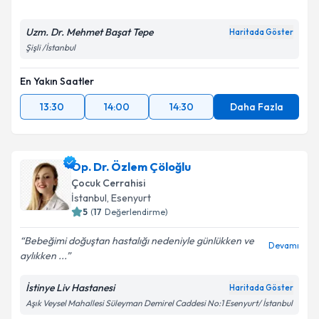
Uzm. Dr. Mehmet Başat Tepe
Haritada Göster
Şişli /İstanbul
En Yakın Saatler
13:30
14:00
14:30
Daha Fazla
Op. Dr. Özlem Çöloğlu
Çocuk Cerrahisi
İstanbul
, Esenyurt
5
(
17
Değerlendirme)
Bebeğimi doğuştan hastalığı nedeniyle günlükken ve
Devamı
aylıkken ...
İstinye Liv Hastanesi
Haritada Göster
Aşık Veysel Mahallesi Süleyman Demirel Caddesi No:1 Esenyurt/ İstanbul