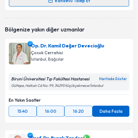
Randevu Talep Et
Dr. Öğr. Üyesi Halil Suat Ayyıldız
için randevu
takvimi talebi oluşturun. Size bu uzmandan randevu
almanız için bir takvim hazırlandığında e-posta ile
Bölgenize yakın diğer uzmanlar
bilgilendireceğiz.
E-posta Adresiniz
Op. Dr. Kamil Değer Devecioğlu
Çocuk Cerrahisi
İstanbul
, Bağcılar
Kişisel verilerimin işlenmesine ilişkin
Aydınlatma
Biruni Üniversitesi Tıp Fakültesi Hastanesi
Haritada Göster
Metni
'ni okudum ve kişisel verilerimin belirtilen
Gültepe, Halkalı Cd No: 99, 34295 Küçükçekmece/İstanbul
kapsamda işlenmesini kabul ediyorum.
En Yakın Saatler
Takvim Talebini Gönder
15:40
16:00
16:20
Daha Fazla