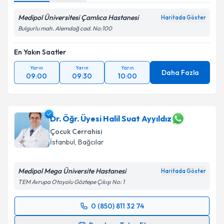
Medipol Üniversitesi Çamlıca Hastanesi
Haritada Göster
Bulgurlu mah. Alemdağ cad. No:100
En Yakın Saatler
Yarın
Yarın
Yarın
Daha Fazla
09:00
09:30
10:00
Dr. Öğr. Üyesi Halil Suat Ayyıldız
Çocuk Cerrahisi
İstanbul
, Bağcılar
Medipol Mega Üniversite Hastanesi
Haritada Göster
TEM Avrupa Otoyolu Göztepe Çıkışı No: 1
0 (850) 811 32 74
Randevu Takvimi Talebi