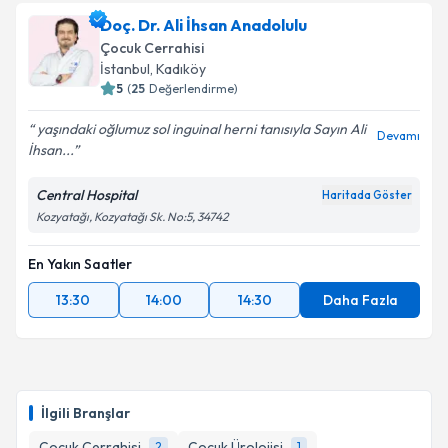
Op. Dr. Ercüment Taşpınar
için randevu takvimi
Doç. Dr. Ali İhsan Anadolulu
talebi oluşturun. Size bu uzmandan randevu almanız
Çocuk Cerrahisi
için bir takvim hazırlandığında e-posta ile
İstanbul
, Kadıköy
bilgilendireceğiz.
5
(
25
Değerlendirme)
E-posta Adresiniz
yaşındaki oğlumuz sol inguinal herni tanısıyla Sayın Ali
Devamı
İhsan...
Central Hospital
Haritada Göster
Kozyatağı, Kozyatağı Sk. No:5, 34742
Kişisel verilerimin işlenmesine ilişkin
Aydınlatma
Metni
'ni okudum ve kişisel verilerimin belirtilen
kapsamda işlenmesini kabul ediyorum.
En Yakın Saatler
13:30
14:00
14:30
Daha Fazla
Takvim Talebini Gönder
İlgili Branşlar
Çocuk Cerrahisi
Çocuk Ürolojisi
2
1