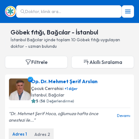
Doktor, klinik ara...
Göbek fıtığı, Bağcılar - İstanbul
İstanbul
Bağcılar
içinde toplam
10
Göbek fıtığı
uygulayan
doktor - uzman bulundu
Filtrele
Akıllı Sıralama
Op. Dr. Mehmet Şerif Arslan
Çocuk Cerrahisi
+
1
diğer
İstanbul
, Bağcılar
5
(
56
Değerlendirme)
Dr. Mehmet Şerif Hoca, oğlumuza hafta önce
Devamı
anestezi ile...
Adres
1
Adres
2