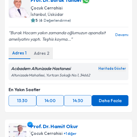
Prof. Dr. Burak Tander
Çocuk Cerrahisi
İstanbul
, Üsküdar
5
(
6
Değerlendirme)
Burak Hocam yakın zamanda oğlumuzun apandisit
Devamı
ameliyatını yaptı. Teşhis koyma...
Adres
1
Adres
2
Acıbadem Altunizade Hastanesi
Haritada Göster
Altunizade Mahallesi, Yurtcan Sokağı No:1, 34662
En Yakın Saatler
13:30
14:00
14:30
Daha Fazla
Prof. Dr. Hamit Okur
Çocuk Cerrahisi
+
1
diğer