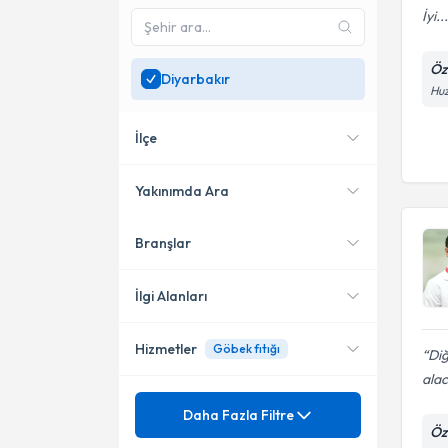
İyi...
Öz
Diyarbakır
Huz
İlçe
Yakınımda Ara
Branşlar
Konumuma yakın uzmanları
Kayapınar
göster
İlgi Alanları
Hizmetler
Göbek fıtığı
Çocuk Cerrahisi
Diğ
alac
Mezuniyet
Anal Fistül (Makat Fistülü)
Daha Fazla Filtre
Öz