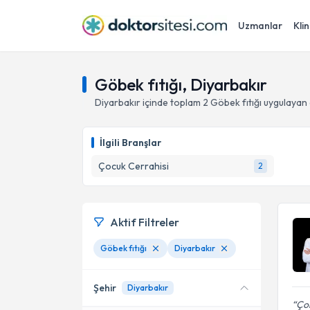
Uzmanlar
Klin
Göbek fıtığı, Diyarbakır
Diyarbakır
içinde toplam
2
Göbek fıtığı
uygulayan 
İlgili Branşlar
Çocuk Cerrahisi
2
Aktif Filtreler
Göbek fıtığı
Diyarbakır
Şehir
Diyarbakır
Çok