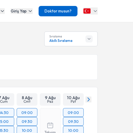
Giriş Yap
Doktor musun?
Sıralama
Akıllı Sıralama
7 Ağu
8 Ağu
9 Ağu
10 Ağu
Cum
Cmt
Paz
Pzt
14:30
09:00
09:00
15:00
09:30
09:30
15:30
10:00
10:00
Takvim