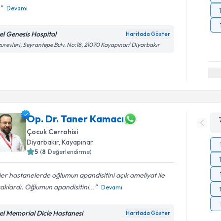
Devamı
el Genesis Hospital
Haritada Göster
urevleri, Seyrantepe Bulv. No:18, 21070 Kayapınar/ Diyarbakır
Op. Dr. Taner Kamacı
Çocuk Cerrahisi
Diyarbakır
, Kayapınar
5
(
8
Değerlendirme)
er hastanelerde oğlumun apandisitini açık ameliyat ile
aklardı. Oğlumun apandisitini...
Devamı
el Memorial Dicle Hastanesi
Haritada Göster