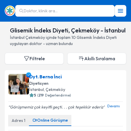
Doktor, klinik ara...
Glisemik İndeks Diyeti, Çekmeköy - İstanbul
İstanbul
Çekmeköy
içinde toplam
10
Glisemik İndeks Diyeti
uygulayan doktor - uzman bulundu
Filtrele
Akıllı Sıralama
Dyt. Berna İnci
Diyetisyen
İstanbul
, Çekmeköy
5
(
219
Değerlendirme)
Devamı
Görüşmemiz çok keyifli geçti. . . çok teşekkür ederiz
Online Görüşme
Adres
1