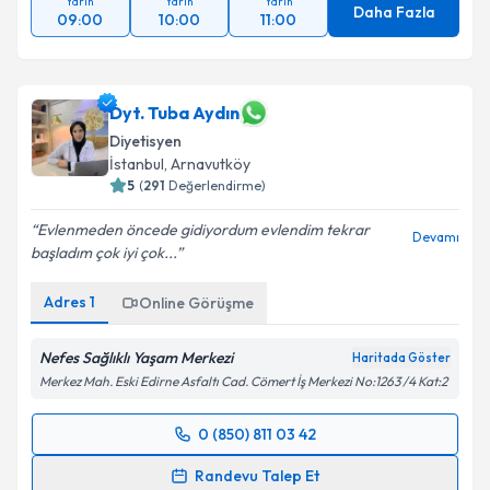
Yarın
Yarın
Yarın
Daha Fazla
09:00
10:00
11:00
Dyt. Tuba Aydın
Diyetisyen
İstanbul
, Arnavutköy
5
(
291
Değerlendirme)
Evlenmeden öncede gidiyordum evlendim tekrar
Devamı
başladım çok iyi çok...
Adres
1
Online Görüşme
Nefes Sağlıklı Yaşam Merkezi
Haritada Göster
Merkez Mah. Eski Edirne Asfaltı Cad. Cömert İş Merkezi No:1263 /4 Kat:2
0 (850) 811 03 42
Randevu Takvimi Talebi
Randevu Talep Et