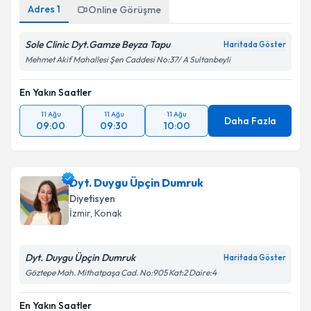
Adres
1
Online Görüşme
Sole Clinic Dyt.Gamze Beyza Tapu
Haritada Göster
Mehmet Akif Mahallesi Şen Caddesi No:37/ A Sultanbeyli
En Yakın Saatler
11 Ağu
11 Ağu
11 Ağu
Daha Fazla
09:00
09:30
10:00
Dyt. Duygu Üpçin Dumruk
Diyetisyen
İzmir
, Konak
Dyt. Duygu Üpçin Dumruk
Haritada Göster
Göztepe Mah. Mithatpaşa Cad. No:905 Kat:2 Daire:4
En Yakın Saatler