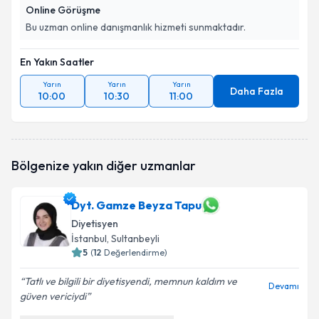
Online Görüşme
Bu uzman online danışmanlık hizmeti sunmaktadır.
En Yakın Saatler
Yarın
Yarın
Yarın
Daha Fazla
10:00
10:30
11:00
Bölgenize yakın diğer uzmanlar
Dyt. Gamze Beyza Tapu
Diyetisyen
İstanbul
, Sultanbeyli
5
(
12
Değerlendirme)
Tatlı ve bilgili bir diyetisyendi, memnun kaldım ve
Devamı
güven vericiydi