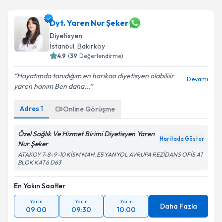
Dyt. Yaren Nur Şeker
Diyetisyen
İstanbul
, Bakırköy
4.9
(
39
Değerlendirme)
Hayatımda tanıdığım en harikaa diyetisyen olabiliiir
Devamı
yaren hanım Ben daha...
Adres
1
Online Görüşme
Özel Sağlık Ve Hizmet Birimi Diyetisyen Yaren
Haritada Göster
Nur Şeker
ATAKOY 7-8-9-10 KİSM MAH. E5 YANYOL AVRUPA REZİDANS OFİS A1
BLOK KAT6 D63
En Yakın Saatler
Yarın
Yarın
Yarın
Daha Fazla
09:00
09:30
10:00