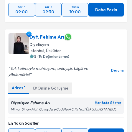
Yarın
Yarın
Yarın
Daha Fazla
09:00
09:30
10:00
Dyt. Fehime Arı
Diyetisyen
İstanbul
, Üsküdar
5
(
14
Değerlendirme)
Tek kelimeyle muhteşem, anlayışlı, bilgili ve
Devamı
yönlendirici
Adres
1
Online Görüşme
Diyetisyen Fehime Arı
Haritada Göster
Mimar Sinan Mah Çavuşdere Cad No:4 Ofis No:1 Üsküdar/İSTANBUL
En Yakın Saatler