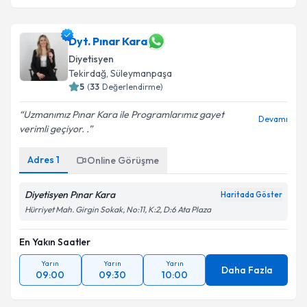
Dyt. Pınar Kara
Diyetisyen
Tekirdağ
, Süleymanpaşa
5
(
33
Değerlendirme)
Uzmanımız Pınar Kara ile Programlarımız gayet
Devamı
verimli geçiyor. .
Adres
1
Online Görüşme
Diyetisyen Pınar Kara
Haritada Göster
Hürriyet Mah. Girgin Sokak, No:11, K:2, D:6 Ata Plaza
En Yakın Saatler
Yarın
Yarın
Yarın
Daha Fazla
09:00
09:30
10:00