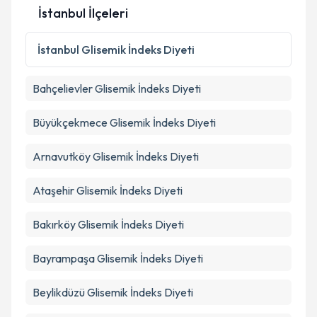
İstanbul İlçeleri
Kişisel verilerimin işlenmesine ilişkin
Aydınlatma
İstanbul
Glisemik İndeks Diyeti
Metni
'ni okudum ve kişisel verilerimin belirtilen
kapsamda işlenmesini kabul ediyorum.
Bahçelievler
Glisemik İndeks Diyeti
Takvim Talebini Gönder
Büyükçekmece
Glisemik İndeks Diyeti
Arnavutköy
Glisemik İndeks Diyeti
Ataşehir
Glisemik İndeks Diyeti
Bakırköy
Glisemik İndeks Diyeti
Bayrampaşa
Glisemik İndeks Diyeti
Beylikdüzü
Glisemik İndeks Diyeti