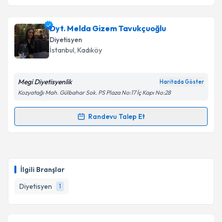
Dyt. Melda Gizem Tavukçuoğlu
Diyetisyen
İstanbul
, Kadıköy
Megi Diyetisyenlik
Haritada Göster
Kozyatağı Mah. Gülbahar Sok. PS Plaza No:17 İç Kapı No:28
Randevu Talep Et
Randevu Takvimi Talebi
Dyt. Melda Gizem Tavukçuoğlu
için randevu takvimi
talebi oluşturun. Size bu uzmandan randevu almanız
İlgili Branşlar
için bir takvim hazırlandığında e-posta ile
bilgilendireceğiz.
Diyetisyen
1
E-posta Adresiniz