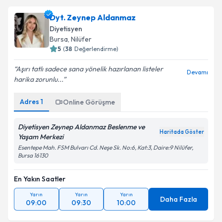
Dyt. Zeynep Aldanmaz
Diyetisyen
Bursa
, Nilüfer
5
(
38
Değerlendirme)
Aşırı tatlı sadece sana yönelik hazırlanan listeler
Devamı
harika zorunlu...
Adres
1
Online Görüşme
Diyetisyen Zeynep Aldanmaz Beslenme ve
Haritada Göster
Yaşam Merkezi
Esentepe Mah. FSM Bulvarı Cd. Neşe Sk. No:6, Kat:3, Daire:9 Nilüfer,
Bursa 16130
En Yakın Saatler
Yarın
Yarın
Yarın
Daha Fazla
09:00
09:30
10:00