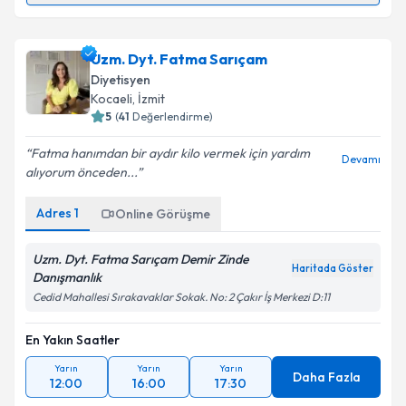
Dyt. Tuba Aydın
için randevu takvimi talebi oluşturun.
Size bu uzmandan randevu almanız için bir takvim
Uzm. Dyt. Fatma Sarıçam
hazırlandığında e-posta ile bilgilendireceğiz.
Diyetisyen
E-posta Adresiniz
Kocaeli
, İzmit
5
(
41
Değerlendirme)
Fatma hanımdan bir aydır kilo vermek için yardım
Devamı
alıyorum önceden...
Kişisel verilerimin işlenmesine ilişkin
Aydınlatma
Metni
'ni okudum ve kişisel verilerimin belirtilen
Adres
1
Online Görüşme
kapsamda işlenmesini kabul ediyorum.
Uzm. Dyt. Fatma Sarıçam Demir Zinde
Haritada Göster
Takvim Talebini Gönder
Danışmanlık
Cedid Mahallesi Sırakavaklar Sokak. No: 2 Çakır İş Merkezi D:11
En Yakın Saatler
Yarın
Yarın
Yarın
Daha Fazla
12:00
16:00
17:30