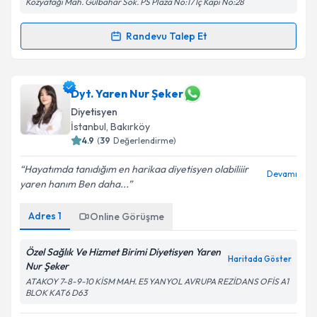
Kozyatağı Mah. Gülbahar Sok. PS Plaza No:17 İç Kapı No:28
Kişisel verilerimin işlenmesine ilişkin
Aydınlatma
Metni
'ni okudum ve kişisel verilerimin belirtilen
Randevu Talep Et
kapsamda işlenmesini kabul ediyorum.
Randevu Takvimi Talebi
Takvim Talebini Gönder
Dyt. Melda Gizem Tavukçuoğlu
için randevu takvimi
Dyt. Yaren Nur Şeker
talebi oluşturun. Size bu uzmandan randevu almanız
Diyetisyen
için bir takvim hazırlandığında e-posta ile
İstanbul
, Bakırköy
bilgilendireceğiz.
4.9
(
39
Değerlendirme)
E-posta Adresiniz
Hayatımda tanıdığım en harikaa diyetisyen olabiliiir
Devamı
yaren hanım Ben daha...
Adres
1
Online Görüşme
Kişisel verilerimin işlenmesine ilişkin
Aydınlatma
Metni
'ni okudum ve kişisel verilerimin belirtilen
Özel Sağlık Ve Hizmet Birimi Diyetisyen Yaren
kapsamda işlenmesini kabul ediyorum.
Haritada Göster
Nur Şeker
ATAKOY 7-8-9-10 KİSM MAH. E5 YANYOL AVRUPA REZİDANS OFİS A1
BLOK KAT6 D63
Takvim Talebini Gönder