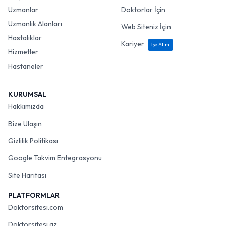
Uzmanlar
Doktorlar İçin
Uzmanlık Alanları
Web Siteniz İçin
Hastalıklar
Kariyer
İşe Alım
Hizmetler
Hastaneler
KURUMSAL
Hakkımızda
Bize Ulaşın
Gizlilik Politikası
Google Takvim Entegrasyonu
Site Haritası
PLATFORMLAR
Doktorsitesi.com
Doktorsitesi.az