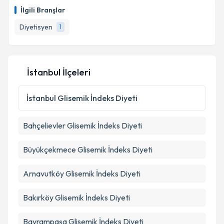
oluşturun. Size bu uzmandan randevu almanız için bir
İlgili Branşlar
takvim hazırlandığında e-posta ile bilgilendireceğiz.
Diyetisyen
1
E-posta Adresiniz
İstanbul İlçeleri
Kişisel verilerimin işlenmesine ilişkin
Aydınlatma
Metni
'ni okudum ve kişisel verilerimin belirtilen
İstanbul
Glisemik İndeks Diyeti
kapsamda işlenmesini kabul ediyorum.
Bahçelievler
Glisemik İndeks Diyeti
Takvim Talebini Gönder
Büyükçekmece
Glisemik İndeks Diyeti
Arnavutköy
Glisemik İndeks Diyeti
Bakırköy
Glisemik İndeks Diyeti
Bayrampaşa
Glisemik İndeks Diyeti