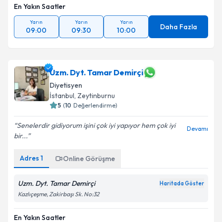
En Yakın Saatler
Yarın
Yarın
Yarın
Daha Fazla
09:00
09:30
10:00
Uzm. Dyt. Tamar Demirçi
Diyetisyen
İstanbul
, Zeytinburnu
5
(
10
Değerlendirme)
Senelerdir gidiyorum işini çok iyi yapıyor hem çok iyi
Devamı
bir...
Adres
1
Online Görüşme
Uzm. Dyt. Tamar Demirçi
Haritada Göster
Kazlıçeşme, Zakirbaşı Sk. No:32
En Yakın Saatler