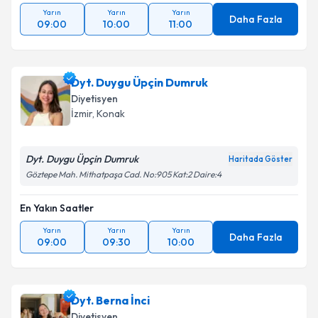
Yarın
Yarın
Yarın
Daha Fazla
09:00
10:00
11:00
Dyt. Duygu Üpçin Dumruk
Diyetisyen
İzmir
, Konak
Dyt. Duygu Üpçin Dumruk
Haritada Göster
Göztepe Mah. Mithatpaşa Cad. No:905 Kat:2 Daire:4
En Yakın Saatler
Yarın
Yarın
Yarın
Daha Fazla
09:00
09:30
10:00
Dyt. Berna İnci
Diyetisyen