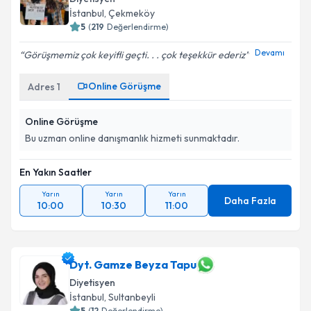
İstanbul
, Çekmeköy
5
(
219
Değerlendirme)
Devamı
Görüşmemiz çok keyifli geçti. . . çok teşekkür ederiz
Online Görüşme
Adres
1
Online Görüşme
Bu uzman online danışmanlık hizmeti sunmaktadır.
En Yakın Saatler
Yarın
Yarın
Yarın
Daha Fazla
10:00
10:30
11:00
Dyt. Gamze Beyza Tapu
Diyetisyen
İstanbul
, Sultanbeyli
5
(
12
Değerlendirme)