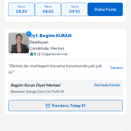
Yarın
Yarın
Yarın
Daha Fazla
08:30
08:50
09:10
Dyt. Begüm KURAN
Diyetisyen
Çanakkale
, Merkez
5
(
2
Değerlendirme)
Detoks lar muhteşem hocamız konumunda çok çok
Devamı
iyi
Begüm Kuran Diyet Merkezi
Haritada Göster
Bankalar Sokagi Çarsi Cd. Fatih Sk.
Randevu Talep Et
Randevu Takvimi Talebi
Dyt. Begüm KURAN
için randevu takvimi talebi