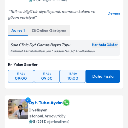
Tatlı ve bilgili bir diyetisyendi, memnun kaldım ve
Devamı
güven vericiydi
Adres
1
Online Görüşme
Sole Clinic Dyt.Gamze Beyza Tapu
Haritada Göster
Mehmet Akif Mahallesi Şen Caddesi No:37/ A Sultanbeyli
En Yakın Saatler
11 Ağu
11 Ağu
11 Ağu
Daha Fazla
09:00
09:30
10:00
Dyt. Tuba Aydın
Diyetisyen
İstanbul
, Arnavutköy
5
(
291
Değerlendirme)