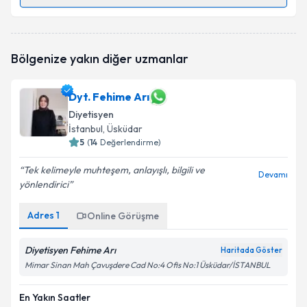
Randevu Takvimi Talebi
Dyt. Yaren Hocaoğlu
için randevu takvimi talebi
Bölgenize yakın diğer uzmanlar
oluşturun. Size bu uzmandan randevu almanız için bir
takvim hazırlandığında e-posta ile bilgilendireceğiz.
Dyt. Fehime Arı
E-posta Adresiniz
Diyetisyen
İstanbul
, Üsküdar
5
(
14
Değerlendirme)
Kişisel verilerimin işlenmesine ilişkin
Aydınlatma
Tek kelimeyle muhteşem, anlayışlı, bilgili ve
Devamı
Metni
'ni okudum ve kişisel verilerimin belirtilen
yönlendirici
kapsamda işlenmesini kabul ediyorum.
Adres
1
Online Görüşme
Takvim Talebini Gönder
Diyetisyen Fehime Arı
Haritada Göster
Mimar Sinan Mah Çavuşdere Cad No:4 Ofis No:1 Üsküdar/İSTANBUL
En Yakın Saatler