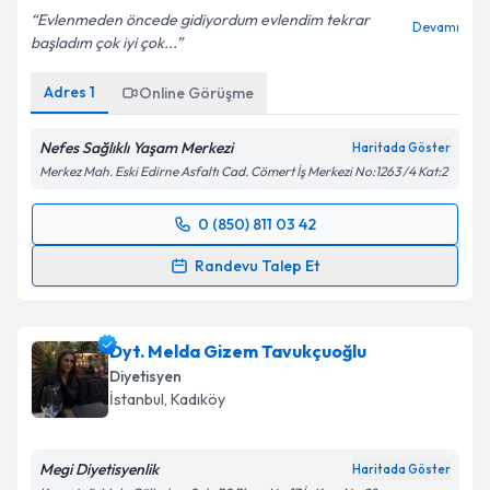
Evlenmeden öncede gidiyordum evlendim tekrar
Devamı
başladım çok iyi çok...
Adres
1
Online Görüşme
Nefes Sağlıklı Yaşam Merkezi
Haritada Göster
Merkez Mah. Eski Edirne Asfaltı Cad. Cömert İş Merkezi No:1263 /4 Kat:2
0 (850) 811 03 42
Randevu Takvimi Talebi
Randevu Talep Et
Dyt. Tuba Aydın
için randevu takvimi talebi oluşturun.
Size bu uzmandan randevu almanız için bir takvim
Dyt. Melda Gizem Tavukçuoğlu
hazırlandığında e-posta ile bilgilendireceğiz.
Diyetisyen
E-posta Adresiniz
İstanbul
, Kadıköy
Megi Diyetisyenlik
Haritada Göster