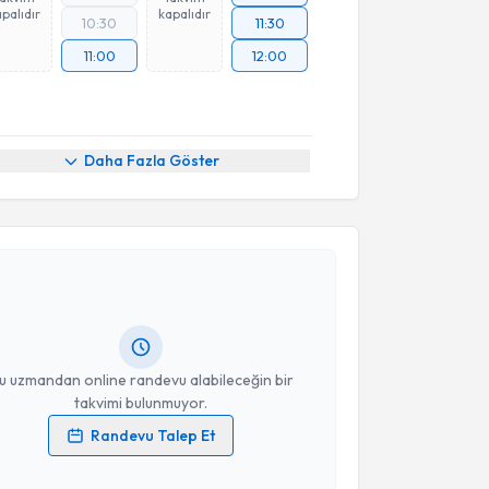
palıdır
kapalıdır
10:30
11:30
11:00
12:00
Daha Fazla Göster
akvimi Talebi
ülşah Selvi Demirtaş
için randevu takvimi talebi
Size bu uzmandan randevu almanız için bir takvim
ında e-posta ile bilgilendireceğiz.
resiniz
u uzmandan online randevu alabileceğin bir
takvimi bulunmuyor.
Randevu Talep Et
 verilerimin işlenmesine ilişkin
Aydınlatma Metni
'ni
 ve kişisel verilerimin belirtilen kapsamda