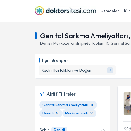
Uzmanlar
Klin
Genital Sarkma Ameliyatları,
Denizli
Merkezefendi
içinde toplam
10
Genital Sa
İlgili Branşlar
Kadın Hastalıkları ve Doğum
3
Aktif Filtreler
Genital Sarkma Ameliyatları
Denizli
Merkezefendi
Gül
Şehir
Denizli