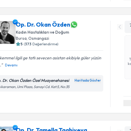
Op. Dr. Okan Özden
Kadın Hastalıkları ve Doğum
Bursa
, Osmangazi
5
(
373
Değerlendirme)
emmel ilgili ge tatlı sevecen asistan ekibiyle güler yüzün
ka
.
Devamı
. Dr. Okan Özden Özel Muayenehanesi
Haritada Göster
ikaraman, Umi Plaza, Sanayi Cd. Kat:5, No:35
Op. Dr. Tamella Taghiyeva