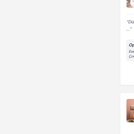
Dün
...
Op
Ese
Çor