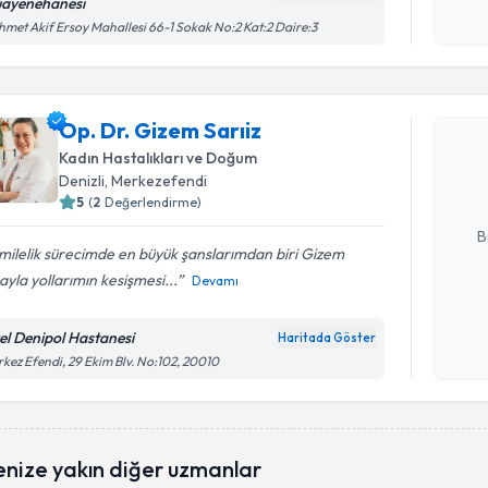
ayenehanesi
işlenm
met Akif Ersoy Mahallesi 66-1 Sokak No:2 Kat:2 Daire:3
Randevu T
Op. Dr. G
Op. Dr. Gizem Sarıiz
bu uzmandan
Kadın Hastalıkları ve Doğum
posta ile bi
Denizli
, Merkezefendi
5
(
2
Değerlendirme)
E-posta Ad
B
ilelik sürecimde en büyük şanslarımdan biri Gizem
yla yollarımın kesişmesi...
Devamı
Kişisel
okudum
el Denipol Hastanesi
Haritada Göster
işlenm
kez Efendi, 29 Ekim Blv. No:102, 20010
enize yakın diğer uzmanlar