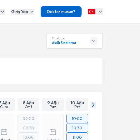
Giriş Yap
Doktor musun?
Sıralama
Akıllı Sıralama
7 Ağu
8 Ağu
9 Ağu
10 Ağu
Cum
Cmt
Paz
Pzt
09:00
10:00
09:30
10:30
10:00
11:00
Takvim
Takvim