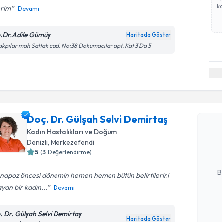
ka
erim
Devamı
.Dr.Adile Gümüş
Haritada Göster
akpılar mah Saltak cad. No:38 Dokumacılar apt. Kat 3 Da 5
Randevu T
Doç. Dr. Gülşah Selvi Demirtaş
Doç. Dr. G
oluşturun. 
Kadın Hastalıkları ve Doğum
hazırlandığ
Denizli
, Merkezefendi
5
(
3
Değerlendirme)
E-posta Ad
B
napoz öncesi dönemin hemen hemen bütün belirtilerini
yan bir kadın...
Devamı
Kişisel
. Dr. Gülşah Selvi Demirtaş
okudum
Haritada Göster