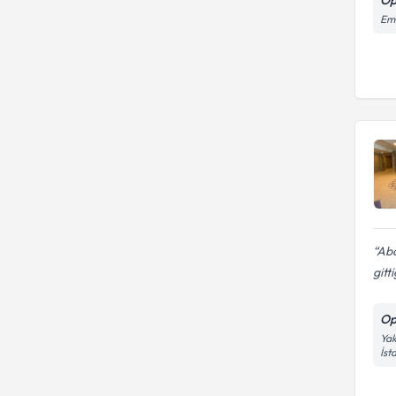
Eme
Abd
gitt
Op
Yak
İst