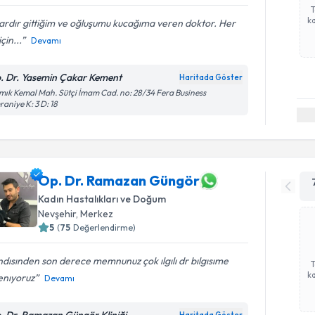
ka
lardır gittiğim ve oğluşumu kucağıma veren doktor. Her
çin...
Devamı
. Dr. Yasemin Çakar Kement
Haritada Göster
ık Kemal Mah. Sütçi İmam Cad. no: 28/34 Fera Business
aniye K: 3 D: 18
Op. Dr. Ramazan Güngör
Kadın Hastalıkları ve Doğum
Nevşehir
, Merkez
5
(
75
Değerlendirme)
dısınden son derece memnunuz çok ılgılı dr bılgısıme
ka
enıyoruz
Devamı
. Dr. Ramazan Güngör Kliniği
Haritada Göster