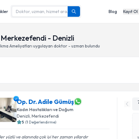
ikler
Blog
Kayıt Ol
 Merkezefendi - Denizli
rkma Ameliyatları
uygulayan doktor - uzman bulundu
Op. Dr. Adile Gümüş
Kadın Hastalıkları ve Doğum
Denizli
, Merkezefendi
5
(
1
Değerlendirme)
er yüzlü ve alanında çok iyi her zaman yıllardır