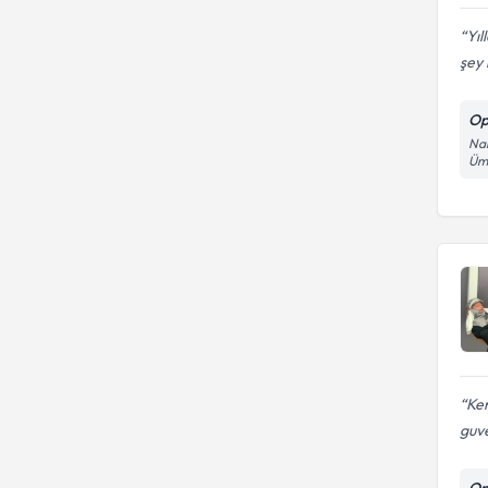
Yıl
şey i
Op
Nam
Ümr
Ken
guv
Op