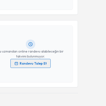
esini kabul ediyorum.
akvimi Talebi
Takvim Talebini Gönder
izem Sarıiz
için randevu takvimi talebi oluşturun. Size
 randevu almanız için bir takvim hazırlandığında e-
lgilendireceğiz.
resiniz
u uzmandan online randevu alabileceğin bir
takvimi bulunmuyor.
Randevu Talep Et
 verilerimin işlenmesine ilişkin
Aydınlatma Metni
'ni
 ve kişisel verilerimin belirtilen kapsamda
esini kabul ediyorum.
Takvim Talebini Gönder