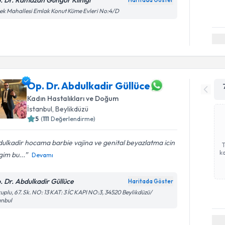
k Mahallesi Emlak Konut Küme Evleri No:4/D
Op. Dr. Abdulkadir Güllüce
Kadın Hastalıkları ve Doğum
İstanbul
, Beylikdüzü
5
(
111
Değerlendirme)
ulkadir hocama barbie vajina ve genital beyazlatma icin
ka
igim bu...
Devamı
. Dr. Abdulkadir Güllüce
Haritada Göster
uplu, 67. Sk. NO: 13 KAT: 3 İC KAPI NO:3, 34520 Beylikdüzü/
anbul