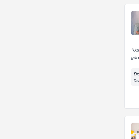
Uzu
gör
Dr
Den