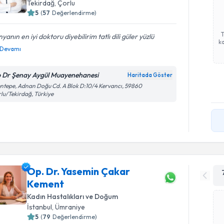
Tekirdağ
, Çorlu
5
(
57
Değerlendirme)
yanın en iyi doktoru diyebilirim tatlı dili güler yüzlü
ka
Devamı
 Dr Şenay Aygül Muayenehanesi
Haritada Göster
ntepe, Adnan Doğu Cd. A Blok D:10/4 Kervancı, 59860
lu/Tekirdağ, Türkiye
Op. Dr. Yasemin Çakar
Kement
Kadın Hastalıkları ve Doğum
İstanbul
, Ümraniye
5
(
79
Değerlendirme)