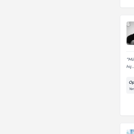
Mük
hiç..
Op
Yen