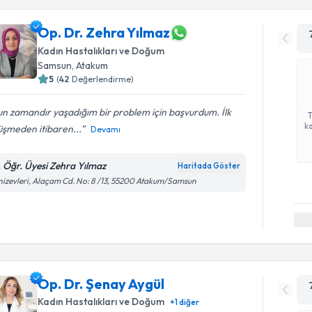
Op. Dr. Zehra Yılmaz
Kadın Hastalıkları ve Doğum
Samsun
, Atakum
5
(
42
Değerlendirme)
n zamandır yaşadığım bir problem için başvurdum. İlk
ka
üşmeden itibaren...
Devamı
. Öğr. Üyesi Zehra Yılmaz
Haritada Göster
izevleri, Alaçam Cd. No: 8 /13, 55200 Atakum/Samsun
Op. Dr. Şenay Aygül
Kadın Hastalıkları ve Doğum
+
1
diğer