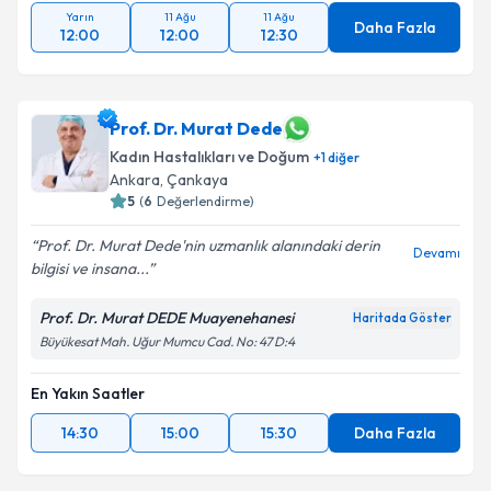
Yarın
11 Ağu
11 Ağu
Daha Fazla
12:00
12:00
12:30
Prof. Dr. Murat Dede
Kadın Hastalıkları ve Doğum
+
1
diğer
Ankara
, Çankaya
5
(
6
Değerlendirme)
Prof. Dr. Murat Dede'nin uzmanlık alanındaki derin
Devamı
bilgisi ve insana...
Prof. Dr. Murat DEDE Muayenehanesi
Haritada Göster
Büyükesat Mah. Uğur Mumcu Cad. No: 47 D:4
En Yakın Saatler
14:30
15:00
15:30
Daha Fazla