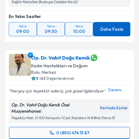
Sağlık Mahallesi Bodurga Caddesi No:62
En Yakın Saatler
Yarın
Yarın
Yarın
Daha Fazla
09:00
09:30
10:00
Op. Dr. Vahit Doğu Kemik
Kadın Hastalıkları ve Doğum
Bolu
, Merkez
5
(
62
Değerlendirme)
Devamı
Herşey için teşekkür ederiz, çok güzel ilgileniliyor
Op. Dr. Vahit Doğu Kemik Özel
Haritada Göster
Muayenehanesi
Paşaköy Mah. D:100 Karayolu 1 Cad. Rezidans 14 B Blok Daire:13
0 (850) 474 15 87
Randevu Takvimi Talebi