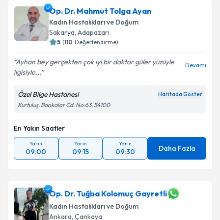
Op. Dr. Mahmut Tolga Ayan
Kadın Hastalıkları ve Doğum
Sakarya
, Adapazarı
5
(
110
Değerlendirme)
Ayhan bey gerçekten çok iyi bir doktor güler yüzüyle
Devamı
ilgisiyle...
Özel Bilge Hastanesi
Haritada Göster
Kurtuluş, Bankalar Cd. No:63, 54100
En Yakın Saatler
Yarın
Yarın
Yarın
Daha Fazla
09:00
09:15
09:30
Op. Dr. Tuğba Kolomuç Gayretli
Kadın Hastalıkları ve Doğum
Ankara
, Çankaya