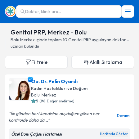
Doktor, klinik ara...
Genital PRP, Merkez - Bolu
Bolu
Merkez
içinde toplam
10
Genital PRP
uygulayan doktor -
uzman bulundu
Filtrele
Akıllı Sıralama
Op. Dr. Pelin Oyardı
Kadın Hastalıkları ve Doğum
Bolu
, Merkez
5
(
98
Değerlendirme)
İlk günden beri kendisine duyduğum güven her
Devamı
kontrolde daha da...
Özel Bolu Çağsu Hastanesi
Haritada Göster