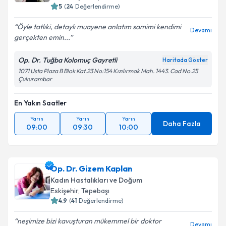
5
(
24
Değerlendirme)
Öyle tatlıki, detaylı muayene anlatım samimi kendimi
Devamı
gerçekten emin...
Op. Dr. Tuğba Kolomuç Gayretli
Haritada Göster
1071 Usta Plaza B Blok Kat.23 No:154 Kızılırmak Mah. 1443. Cad No.25
Çukurambar
En Yakın Saatler
Yarın
Yarın
Yarın
Daha Fazla
09:00
09:30
10:00
Op. Dr. Gizem Kaplan
Kadın Hastalıkları ve Doğum
Eskişehir
, Tepebaşı
4.9
(
41
Değerlendirme)
neşimize bizi kavuşturan mükemmel bir doktor
Devamı