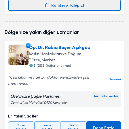
Randevu Talep Et
Op. Dr. Vahit Doğu Kemik
için randevu takvimi talebi
oluşturun. Size bu uzmandan randevu almanız için bir
takvim hazırlandığında e-posta ile bilgilendireceğiz.
Bölgenize yakın diğer uzmanlar
E-posta Adresiniz
Op. Dr. Rabia Başer Açıkgöz
Kadın Hastalıkları ve Doğum
Düzce
, Merkez
5
(
205
Değerlendirme)
Kişisel verilerimin işlenmesine ilişkin
Aydınlatma
Metni
'ni okudum ve kişisel verilerimin belirtilen
Çok kibar ve naif bir doktor Kendisinden çok
kapsamda işlenmesini kabul ediyorum.
Devamı
memnunum.
Özel Düzce Çağsu Hastanesi
Takvim Talebini Gönder
Haritada Göster
Cumhuriyet Mahallesi D100 Karayolu
En Yakın Saatler
Yarın
Yarın
Yarın
Daha Fazla