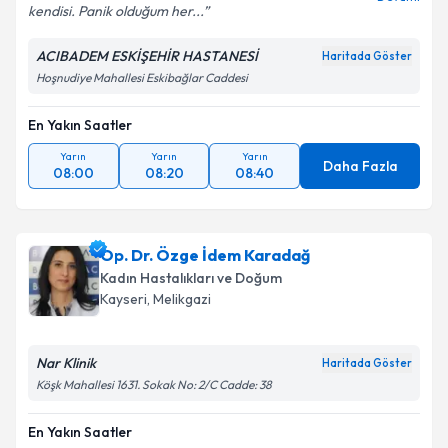
kendisi. Panik olduğum her...
ACIBADEM ESKİŞEHİR HASTANESİ
Haritada Göster
Hoşnudiye Mahallesi Eskibağlar Caddesi
En Yakın Saatler
Yarın
Yarın
Yarın
Daha Fazla
08:00
08:20
08:40
Op. Dr. Özge İdem Karadağ
Kadın Hastalıkları ve Doğum
Kayseri
, Melikgazi
Nar Klinik
Haritada Göster
Köşk Mahallesi 1631. Sokak No: 2/C Cadde: 38
En Yakın Saatler