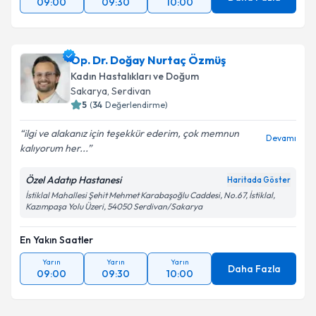
09:00
09:30
10:00
Op. Dr. Doğay Nurtaç Özmüş
Kadın Hastalıkları ve Doğum
Sakarya
, Serdivan
5
(
34
Değerlendirme)
ilgi ve alakanız için teşekkür ederim, çok memnun
Devamı
kalıyorum her...
Özel Adatıp Hastanesi
Haritada Göster
İstiklal Mahallesi Şehit Mehmet Karabaşoğlu Caddesi, No.67, İstiklal,
Kazımpaşa Yolu Üzeri, 54050 Serdivan/Sakarya
En Yakın Saatler
Yarın
Yarın
Yarın
Daha Fazla
09:00
09:30
10:00