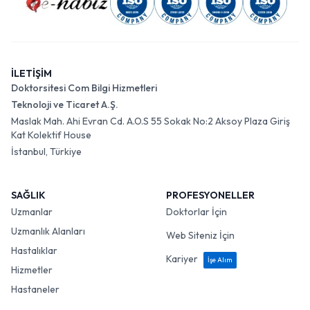
İLETİŞİM
Doktorsitesi Com Bilgi Hizmetleri
Teknoloji ve Ticaret A.Ş.
Maslak Mah. Ahi Evran Cd. A.O.S 55 Sokak No:2 Aksoy Plaza Giriş
Kat Kolektif House
İstanbul, Türkiye
SAĞLIK
PROFESYONELLER
Uzmanlar
Doktorlar İçin
Uzmanlık Alanları
Web Siteniz İçin
Hastalıklar
Kariyer
İşe Alım
Hizmetler
Hastaneler