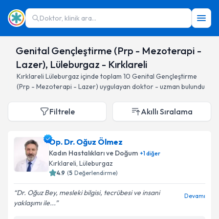
Doktor, klinik ara...
Genital Gençleştirme (Prp - Mezoterapi -
Lazer), Lüleburgaz - Kırklareli
Kırklareli
Lüleburgaz
içinde toplam
10
Genital Gençleştirme
(Prp - Mezoterapi - Lazer)
uygulayan doktor - uzman bulundu
Filtrele
Akıllı Sıralama
Op. Dr. Oğuz Ölmez
Kadın Hastalıkları ve Doğum
+
1
diğer
Kırklareli
, Lüleburgaz
4.9
(
5
Değerlendirme)
Dr. Oğuz Bey, mesleki bilgisi, tecrübesi ve insani
Devamı
yaklaşımı ile...