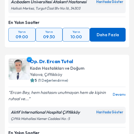
Acıbadem Üniversitesi Atakent Hastanesi
Haritada Göster
Halkalı Merkez, Turgut Özal Blv No:16, 34303
En Yakın Saatler
Yarın
Yarın
Yarın
Daha Fazla
09:00
09:30
10:00
Op. Dr. Ercan Tutal
Kadın Hastalıkları ve Doğum
Yalova
, Çiftlikköy
5
(
1
Değerlendirme)
Ercan Bey, hem hastasını unutmayan hem de kişinin
Devamı
ruhsal ve...
Aktif International Hospital Çiftlikköy
Haritada Göster
Çiftlik Mahallesi Kemer Caddesi No : 5
En Yakın Saatler