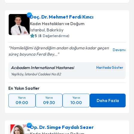
Doç. Dr. Mehmet Ferdi Kıncı
Kadın Hastalıkları ve Doğum
İstanbul
, Bakırköy
5
(
8
Değerlendirme)
Hamileliğimi öğrendiğim andan doğuma kadar geçen
Devamı
süreç boyunca Ferdi Bey...
Acıbadem International Hastanesi
Haritada Göster
Yeşilköy, İstanbul Caddesi No:82
En Yakın Saatler
Yarın
Yarın
Yarın
Daha Fazla
09:00
09:30
10:00
Op. Dr. Simge Faydalı Sezer