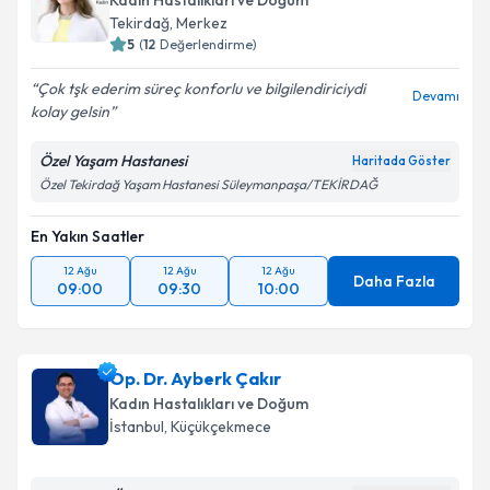
Kadın Hastalıkları ve Doğum
Tekirdağ
, Merkez
5
(
12
Değerlendirme)
Çok tşk ederim süreç konforlu ve bilgilendiriciydi
Devamı
kolay gelsin
Özel Yaşam Hastanesi
Haritada Göster
Özel Tekirdağ Yaşam Hastanesi Süleymanpaşa/TEKİRDAĞ
En Yakın Saatler
12 Ağu
12 Ağu
12 Ağu
Daha Fazla
09:00
09:30
10:00
Op. Dr. Ayberk Çakır
Kadın Hastalıkları ve Doğum
İstanbul
, Küçükçekmece