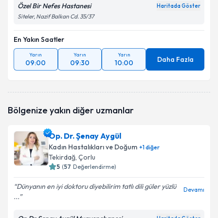
Özel Bir Nefes Hastanesi
Haritada Göster
Siteler, Nazif Balkan Cd. 35/37
En Yakın Saatler
Yarın
Yarın
Yarın
Daha Fazla
09:00
09:30
10:00
Bölgenize yakın diğer uzmanlar
Op. Dr. Şenay Aygül
Kadın Hastalıkları ve Doğum
+
1
diğer
Tekirdağ
, Çorlu
5
(
57
Değerlendirme)
Dünyanın en iyi doktoru diyebilirim tatlı dili güler yüzlü
Devamı
...