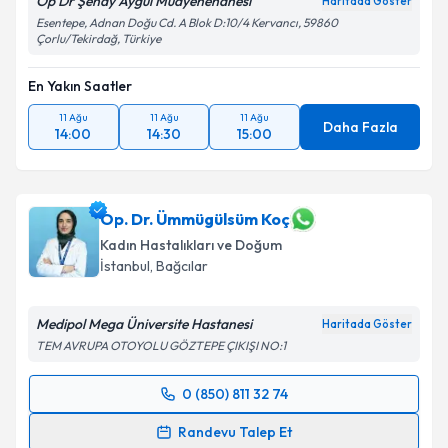
Op Dr Şenay Aygül Muayenehanesi
Haritada Göster
Esentepe, Adnan Doğu Cd. A Blok D:10/4 Kervancı, 59860
Çorlu/Tekirdağ, Türkiye
En Yakın Saatler
11 Ağu
11 Ağu
11 Ağu
Daha Fazla
14:00
14:30
15:00
Op. Dr. Ümmügülsüm Koç
Kadın Hastalıkları ve Doğum
İstanbul
, Bağcılar
Medipol Mega Üniversite Hastanesi
Haritada Göster
TEM AVRUPA OTOYOLU GÖZTEPE ÇIKIŞI NO:1
0 (850) 811 32 74
Randevu Takvimi Talebi
Randevu Talep Et