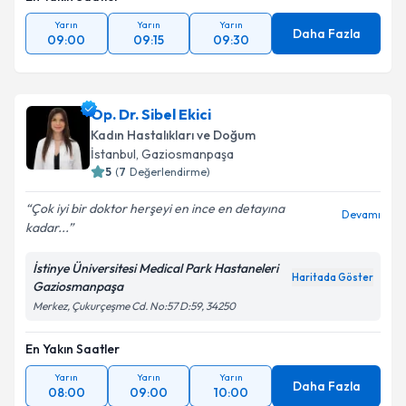
Yarın
Yarın
Yarın
Daha Fazla
09:00
09:15
09:30
Op. Dr. Sibel Ekici
Kadın Hastalıkları ve Doğum
İstanbul
, Gaziosmanpaşa
5
(
7
Değerlendirme)
Çok iyi bir doktor herşeyi en ince en detayına
Devamı
kadar...
İstinye Üniversitesi Medical Park Hastaneleri
Haritada Göster
Gaziosmanpaşa
Merkez, Çukurçeşme Cd. No:57 D:59, 34250
En Yakın Saatler
Yarın
Yarın
Yarın
Daha Fazla
08:00
09:00
10:00