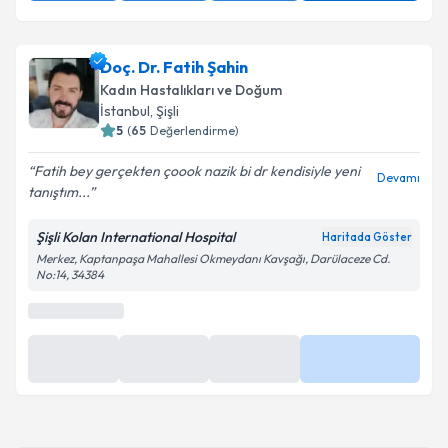
Doç. Dr. Fatih Şahin
Kadın Hastalıkları ve Doğum
İstanbul
, Şişli
5
(
65
Değerlendirme)
Fatih bey gerçekten çoook nazik bi dr kendisiyle yeni
Devamı
tanıştım...
Şişli Kolan International Hospital
Haritada Göster
Merkez, Kaptanpaşa Mahallesi Okmeydanı Kavşağı, Darülaceze Cd.
No:14, 34384
En Yakın Saatler
Yarın
Yarın
Yarın
Daha Fazla
09:00
09:30
10:00