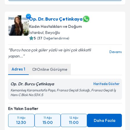
Op. Dr. Ümmügülsüm Koç
için randevu takvimi talebi
oluşturun. Size bu uzmandan randevu almanız için bir
takvim hazırlandığında e-posta ile bilgilendireceğiz.
Op. Dr. Burcu Çetinkaya
Kadın Hastalıkları ve Doğum
E-posta Adresiniz
İstanbul
, Beyoğlu
5
(
37
Değerlendirme)
Burcu hoca çok güler yüzlü ve işini çok dikkatli
Devamı
yapan...
Kişisel verilerimin işlenmesine ilişkin
Aydınlatma
Metni
'ni okudum ve kişisel verilerimin belirtilen
Adres
1
Online Görüşme
kapsamda işlenmesini kabul ediyorum.
Op. Dr. Burcu Çetinkaya
Haritada Göster
Takvim Talebini Gönder
Kemankeş Karamustafa Paşa, Fransız Geçidi Sokağı, Fransız Geçidi İş
Hanı C Blok No:53 K:5
En Yakın Saatler
11 Ağu
11 Ağu
12 Ağu
Daha Fazla
12:30
15:00
11:00