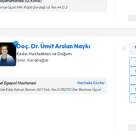
ayenehanesi (G.Klinik)
riye Üçok MH. Rüştü Şardağ cd. No.44 D.2
Doç. Dr. Ümit Arslan Naykı
Kadın Hastalıkları ve Doğum
İzmir
, Karabağlar
el Egepol Hastanesi
Haritada Göster
ide Edip Adıvar Bulvarı 507 Sok. No:3 (35270) İller Bankası Üçyol