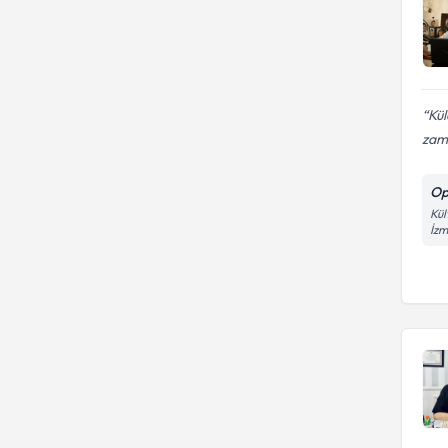
Kül
zam
Op
Kül
İzm