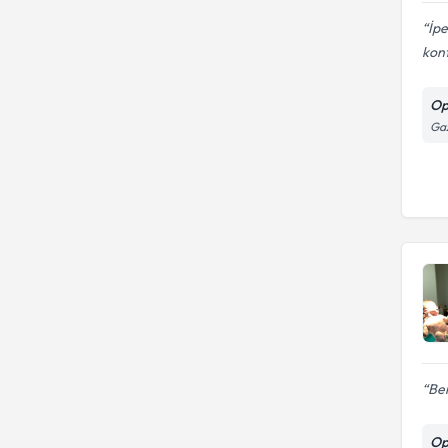
İpe
kont
Op
Gaz
Ben
Op