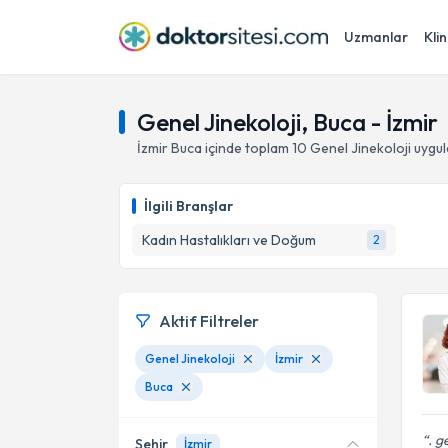
Uzmanlar
Klin
Genel Jinekoloji, Buca - İzmir
İzmir
Buca
içinde toplam
10
Genel Jinekoloji
uygul
İlgili Branşlar
Kadın Hastalıkları ve Doğum
2
Aktif Filtreler
Genel Jinekoloji
İzmir
Buca
. g
Şehir
İzmir