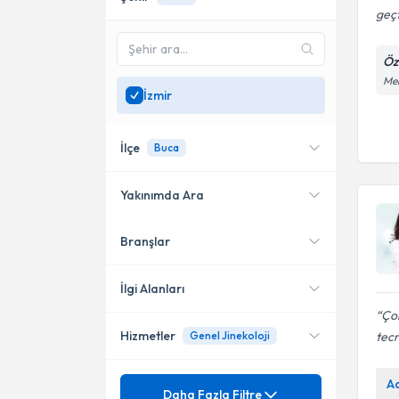
geçt
Öz
Meh
İzmir
İlçe
Buca
Yakınımda Ara
Branşlar
Konumuma yakın uzmanları
Konak
göster
Bayraklı
İlgi Alanları
Çok
Buca
Hizmetler
tecr
Genel Jinekoloji
Kadın Hastalıkları ve Doğum
Çiğli
Mezuniyet
A
Doğal Doğum
Daha Fazla Filtre
Aliağa