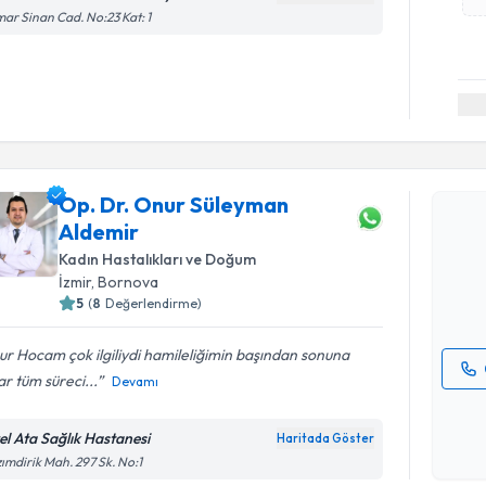
ar Sinan Cad. No:23 Kat: 1
Randevu T
Op. Dr. Onur Süleyman
Op. Dr. O
Aldemir
oluşturun. 
hazırlandığ
Kadın Hastalıkları ve Doğum
İzmir
, Bornova
E-posta Ad
5
(
8
Değerlendirme)
r Hocam çok ilgiliydi hamileliğimin başından sonuna
r tüm süreci...
Devamı
Kişisel
okudum
el Ata Sağlık Hastanesi
Haritada Göster
işlenm
ımdirik Mah. 297 Sk. No:1