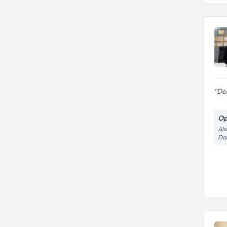
Dok
Op
Als
Dai