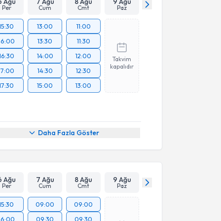
6 Ağu
7 Ağu
8 Ağu
9 Ağu
Per
Cum
Cmt
Paz
15:30
13:00
11:00
16:00
13:30
11:30
16:30
14:00
12:00
Takvim
kapalıdır
17:00
14:30
12:30
17:30
15:00
13:00
Daha Fazla Göster
6 Ağu
7 Ağu
8 Ağu
9 Ağu
Per
Cum
Cmt
Paz
15:30
09:00
09:00
16:00
09:30
09:30