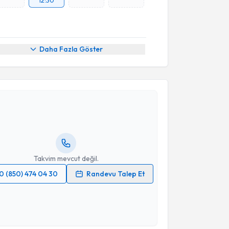
Daha Fazla Göster
akvimi Talebi
nur Süleyman Aldemir
için randevu takvimi talebi
Size bu uzmandan randevu almanız için bir takvim
ında e-posta ile bilgilendireceğiz.
resiniz
Takvim mevcut değil.
0 (850) 474 04 30
Randevu Talep Et
 verilerimin işlenmesine ilişkin
Aydınlatma Metni
'ni
 ve kişisel verilerimin belirtilen kapsamda
esini kabul ediyorum.