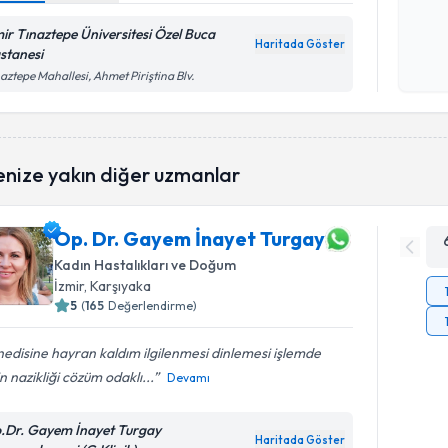
okudum
mir Tınaztepe Üniversitesi Özel Buca
işlenm
Haritada Göster
stanesi
aztepe Mahallesi, Ahmet Piriştina Blv.
enize yakın diğer uzmanlar
Op. Dr. Gayem İnayet Turgay
Kadın Hastalıkları ve Doğum
İzmir
, Karşıyaka
5
(
165
Değerlendirme)
edisine hayran kaldım ilgilenmesi dinlemesi işlemde
in nazikliği cözüm odaklı...
Devamı
.Dr. Gayem İnayet Turgay
Haritada Göster