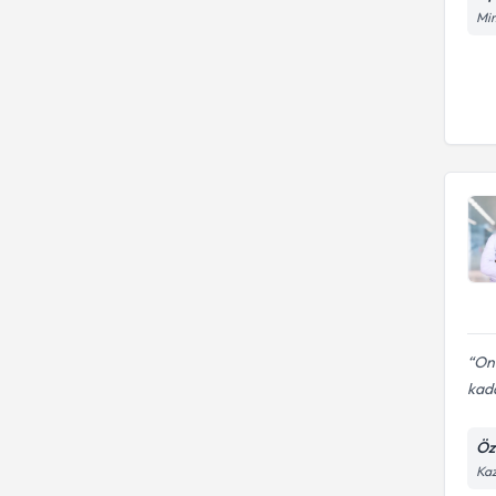
Mim
Onu
kada
Öz
Kaz