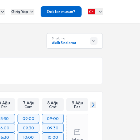
Giriş Yap
Doktor musun?
Sıralama
Akıllı Sıralama
6 Ağu
7 Ağu
8 Ağu
9 Ağu
Per
Cum
Cmt
Paz
15:30
09:00
09:00
16:00
09:30
09:30
16:30
10:00
10:00
Takvim