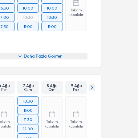
16:30
10:00
10:00
Takvim
kapalıdır
17:00
10:30
10:30
17:30
11:00
11:00
Daha Fazla Göster
6 Ağu
7 Ağu
8 Ağu
9 Ağu
Per
Cum
Cmt
Paz
10:30
11:00
11:30
Takvim
Takvim
Takvim
palıdır
kapalıdır
kapalıdır
12:00
12:30