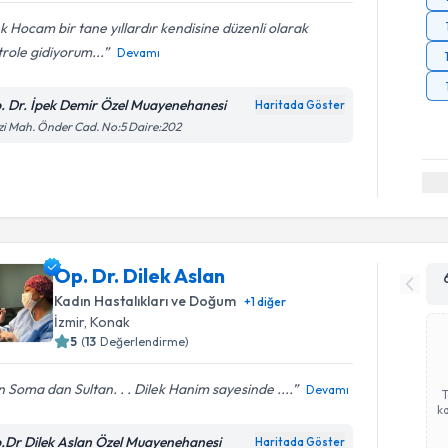
k Hocam bir tane yıllardır kendisine düzenli olarak
role gidiyorum...
Devamı
. Dr. İpek Demir Özel Muayenehanesi
Haritada Göster
i Mah. Önder Cad. No:5 Daire:202
Op. Dr. Dilek Aslan
Kadın Hastalıkları ve Doğum
+
1
diğer
İzmir
, Konak
5
(
13
Değerlendirme)
 Soma dan Sultan. . . Dilek Hanim sayesinde ....
Devamı
ka
.Dr Dilek Aslan Özel Muayenehanesi
Haritada Göster