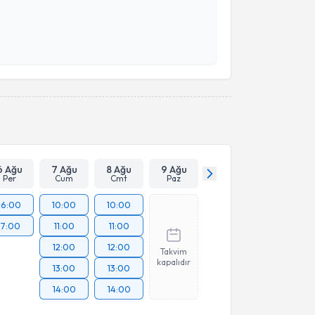
 ve kişisel verilerimin belirtilen kapsamda
esini kabul ediyorum.
Takvim Talebini Gönder
6 Ağu
7 Ağu
8 Ağu
9 Ağu
Per
Cum
Cmt
Paz
16:00
10:00
10:00
17:00
11:00
11:00
12:00
12:00
Takvim
kapalıdır
13:00
13:00
14:00
14:00