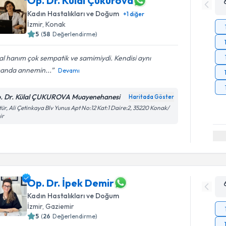
Op. Dr. Külal Çukurova
Kadın Hastalıkları ve Doğum
+
1
diğer
İzmir
, Konak
5
(
58
Değerlendirme)
al hanım çok sempatik ve samimiydi. Kendisi aynı
anda annemin...
Devamı
. Dr. Külal ÇUKUROVA Muayenehanesi
Haritada Göster
tür, Ali Çetinkaya Blv Yunus Apt No:12 Kat:1 Daire:2, 35220 Konak/
ir
Op. Dr. İpek Demir
Kadın Hastalıkları ve Doğum
İzmir
, Gaziemir
5
(
26
Değerlendirme)