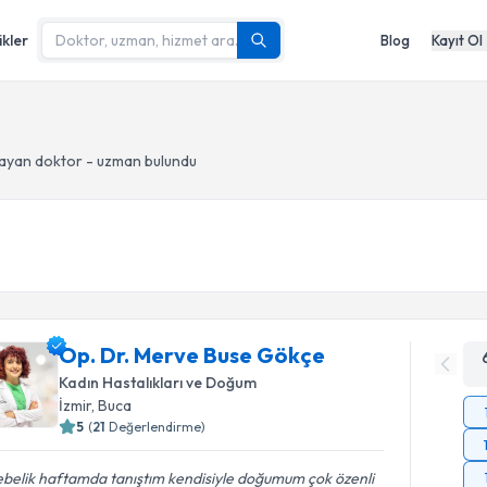
ikler
Blog
Kayıt Ol
ayan doktor - uzman bulundu
Op. Dr. Merve Buse Gökçe
Kadın Hastalıkları ve Doğum
İzmir
, Buca
5
(
21
Değerlendirme)
ebelik haftamda tanıştım kendisiyle doğumum çok özenli