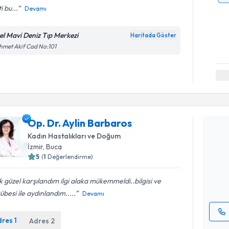
i bu...
Devamı
el Mavi Deniz Tıp Merkezi
Haritada Göster
met Akif Cad No:101
Randevu T
Op. Dr. Aylin Barbaros
Kadın Hastalıkları ve Doğum
Op. Dr. Ay
İzmir
, Buca
Size bu uzm
hazırlandığ
5
(
1
Değerlendirme)
E-posta Ad
 güzel karşılandım ilgi alaka mükemmeldi..bilgisi ve
übesi ile aydınlandım.....
Devamı
dres
1
Adres
2
Kişisel