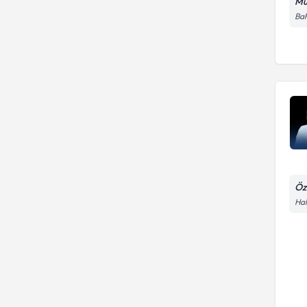
Mu
Bah
Öz
Hal