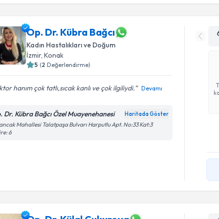
Op. Dr. Kübra Bağcı
Kadın Hastalıkları ve Doğum
İzmir
, Konak
5
(
2
Değerlendirme)
tor hanım çok tatlı,sıcak kanlı ve çok ilgiliydi.️
Devamı
ka
. Dr. Kübra Bağcı Özel Muayenehanesi
Haritada Göster
ancak Mahallesi Talatpaşa Bulvarı Harputlu Apt. No:33 Kat:3
re: 6