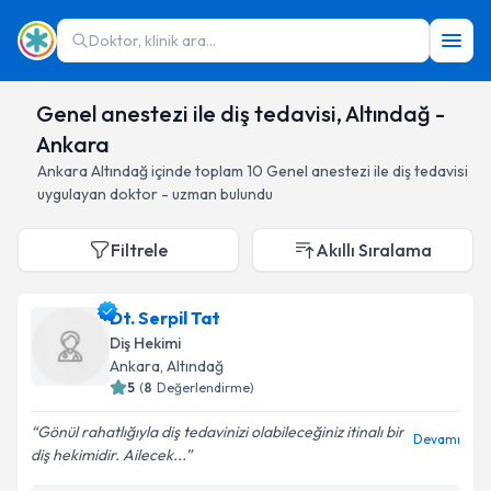
Doktor, klinik ara...
Genel anestezi ile diş tedavisi, Altındağ -
Ankara
Ankara
Altındağ
içinde toplam
10
Genel anestezi ile diş tedavisi
uygulayan doktor - uzman bulundu
Filtrele
Akıllı Sıralama
Dt. Serpil Tat
Diş Hekimi
Ankara
, Altındağ
5
(
8
Değerlendirme)
Gönül rahatlığıyla diş tedavinizi olabileceğiniz itinalı bir
Devamı
diş hekimidir. Ailecek...