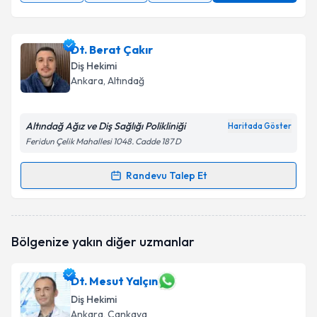
Dt. Berat Çakır
Diş Hekimi
Ankara
, Altındağ
Altındağ Ağız ve Diş Sağlığı Polikliniği
Haritada Göster
Feridun Çelik Mahallesi 1048. Cadde 187 D
Randevu Talep Et
Randevu Takvimi Talebi
Dt. Berat Çakır
için randevu takvimi talebi oluşturun.
Bölgenize yakın diğer uzmanlar
Size bu uzmandan randevu almanız için bir takvim
hazırlandığında e-posta ile bilgilendireceğiz.
Dt. Mesut Yalçın
E-posta Adresiniz
Diş Hekimi
Ankara
, Çankaya