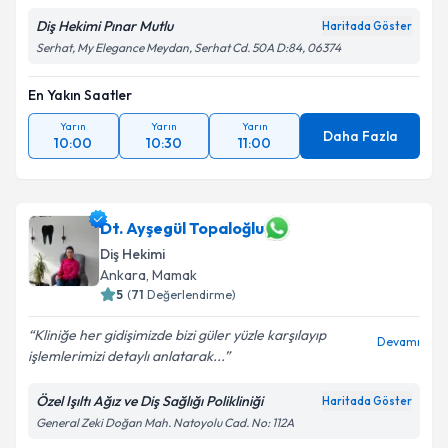
Diş Hekimi Pınar Mutlu
Haritada Göster
Serhat, My Elegance Meydan, Serhat Cd. 50A D:84, 06374
En Yakın Saatler
Yarın
Yarın
Yarın
Daha Fazla
10:00
10:30
11:00
Dt. Ayşegül Topaloğlu
Diş Hekimi
Ankara
, Mamak
5
(
71
Değerlendirme)
Kliniğe her gidişimizde bizi güler yüzle karşılayıp
Devamı
işlemlerimizi detaylı anlatarak...
Özel Işıltı Ağız ve Diş Sağlığı Polikliniği
Haritada Göster
General Zeki Doğan Mah. Natoyolu Cad. No: 112A