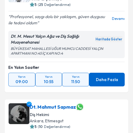
5
(
25
Değerlendirme)
Kişisel verilerimin işlenmesine ilişkin
Aydınlatma
Profesyonel, saygı dolu bir yaklaşım, güven duygusu
Devamı
Metni
'ni okudum ve kişisel verilerimin belirtilen
ile tedavi oldum
kapsamda işlenmesini kabul ediyorum.
Dt. M. Mesut Yalçın Ağız ve Diş Sağlığı
Haritada Göster
Muayenehanesi
Takvim Talebini Gönder
BÜYÜKESAT MAHALLESİ UĞUR MUMCU CADDESİ YALÇIN
APARTMANI NO:45 İÇ KAPI NO:4
En Yakın Saatler
Yarın
Yarın
Yarın
Daha Fazla
09:00
10:55
11:50
Dt. Mahmut Sapmaz
Diş Hekimi
Ankara
, Etimesgut
5
(
10
Değerlendirme)