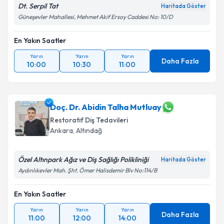
Dt. Serpil Tat
Haritada Göster
Güneşevler Mahallesi, Mehmet Akif Ersoy Caddesi No: 10/D
En Yakın Saatler
Yarın
Yarın
Yarın
Daha Fazla
10:00
10:30
11:00
Doç. Dr. Abidin Talha Mutluay
Restoratif Diş Tedavileri
Ankara
, Altındağ
Özel Altınpark Ağız ve Diş Sağlığı Polikliniği
Haritada Göster
Aydınlıkevler Mah. Şht. Ömer Halisdemir Blv No:114/B
En Yakın Saatler
Yarın
Yarın
Yarın
Daha Fazla
11:00
12:00
14:00