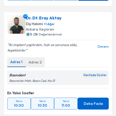
Dr. Dt. Eray Aktay
Diş Hekimi
+
1
diğer
Ankara
, Keçiören
5
(
38
Değerlendirme)
İki implant yaptırdım, hızlı ve sorunsuz oldu,
Devamı
teşekkürler
Adres
1
Adres
2
Basındent
Haritada Göster
Basınevleri Mah. Basın Cad. No:31
En Yakın Saatler
Yarın
Yarın
Yarın
Daha Fazla
10:00
10:30
11:00