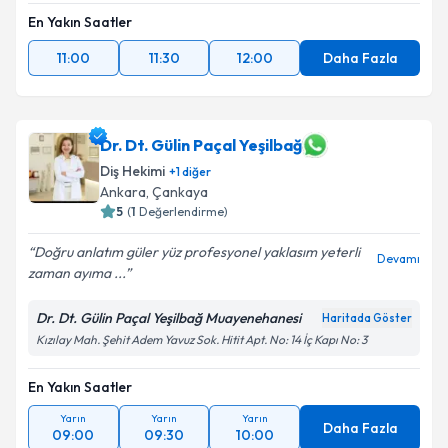
En Yakın Saatler
11:00
11:30
12:00
Daha Fazla
Dr. Dt. Gülin Paçal Yeşilbağ
Diş Hekimi
+
1
diğer
Ankara
, Çankaya
5
(
1
Değerlendirme)
Doğru anlatım güler yüz profesyonel yaklasım yeterli
Devamı
zaman ayıma ...
Dr. Dt. Gülin Paçal Yeşilbağ Muayenehanesi
Haritada Göster
Kızılay Mah. Şehit Adem Yavuz Sok. Hitit Apt. No: 14 İç Kapı No: 3
En Yakın Saatler
Yarın
Yarın
Yarın
Daha Fazla
09:00
09:30
10:00