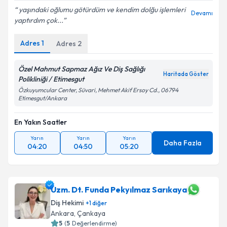
yaşındaki oğlumu götürdüm ve kendim dolğu işlemleri
Devamı
yaptırdım çok...
Adres
1
Adres
2
Özel Mahmut Sapmaz Ağız Ve Diş Sağlığı
Haritada Göster
Polikliniği / Etimesgut
Özkuyumcular Center, Süvari, Mehmet Akif Ersoy Cd., 06794
Etimesgut/Ankara
En Yakın Saatler
Yarın
Yarın
Yarın
Daha Fazla
04:20
04:50
05:20
Uzm. Dt. Funda Pekyılmaz Sarıkaya
Diş Hekimi
+
1
diğer
Ankara
, Çankaya
5
(
5
Değerlendirme)