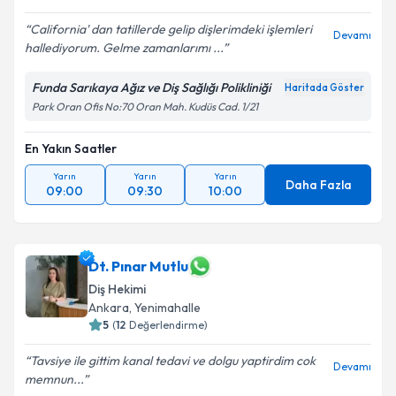
California' dan tatillerde gelip dişlerimdeki işlemleri
Devamı
hallediyorum. Gelme zamanlarımı ...
Funda Sarıkaya Ağız ve Diş Sağlığı Polikliniği
Haritada Göster
Park Oran Ofis No:70 Oran Mah. Kudüs Cad. 1/21
En Yakın Saatler
Yarın
Yarın
Yarın
Daha Fazla
09:00
09:30
10:00
Dt. Pınar Mutlu
Diş Hekimi
Ankara
, Yenimahalle
5
(
12
Değerlendirme)
Tavsiye ile gittim kanal tedavi ve dolgu yaptirdim cok
Devamı
memnun...