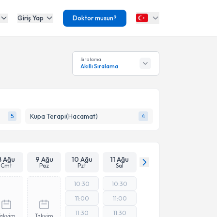
Giriş Yap
Doktor musun?
Sıralama
Akıllı Sıralama
Kupa Terapi(Hacamat)
5
4
8 Ağu
9 Ağu
10 Ağu
11 Ağu
Cmt
Paz
Pzt
Sal
10:30
10:30
11:00
11:00
11:30
11:30
Takvim
Takvim