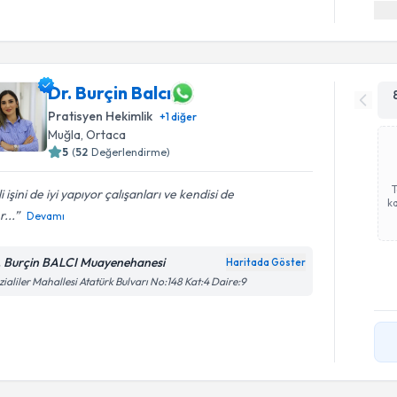
Dr. Burçin Balcı
Pratisyen Hekimlik
+
1
diğer
Muğla
,
Ortaca
5
(
52
Değerlendirme)
ili işini de iyi yapıyor çalışanları ve kendisi de
ka
r...
Devamı
. Burçin BALCI Muayenehanesi
Haritada Göster
zialiler Mahallesi Atatürk Bulvarı No:148 Kat:4 Daire:9