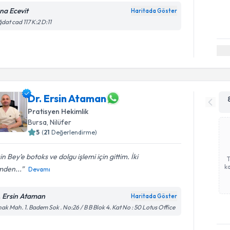
na Ecevit
Haritada Göster
dat cad 117 K:2 D:11
Dr. Ersin Ataman
Pratisyen Hekimlik
Bursa
,
Nilüfer
5
(
21
Değerlendirme)
in Bey’e botoks ve dolgu işlemi için gittim. İki
ka
mden...
Devamı
. Ersin Ataman
Haritada Göster
ak Mah. 1. Badem Sok . No:26 / B B Blok 4. Kat No : 50 Lotus Office