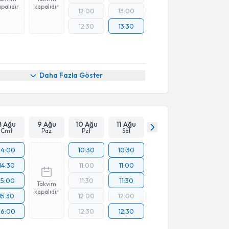
palıdır
kapalıdır
12:00
13:00
12:30
13:30
Daha Fazla Göster
8 Ağu
9 Ağu
10 Ağu
11 Ağu
Cmt
Paz
Pzt
Sal
14:00
10:30
10:30
14:30
11:00
11:00
15:00
11:30
11:30
Takvim
kapalıdır
15:30
12:00
12:00
16:00
12:30
12:30