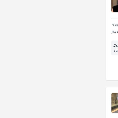
Giz
yoru
Dr
Ala