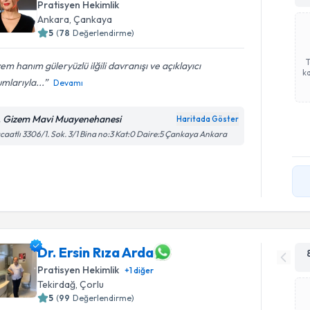
Pratisyen Hekimlik
Ankara
,
Çankaya
5
(
78
Değerlendirme)
em hanım güleryüzlü ilğili davranışı ve açıklayıcı
ka
mlarıyla...
Devamı
. Gizem Mavi Muayenehanesi
Haritada Göster
caatlı 3306/1. Sok. 3/1 Bina no:3 Kat:0 Daire:5 Çankaya Ankara
Dr. Ersin Rıza Arda
Pratisyen Hekimlik
+
1
diğer
Tekirdağ
,
Çorlu
5
(
99
Değerlendirme)