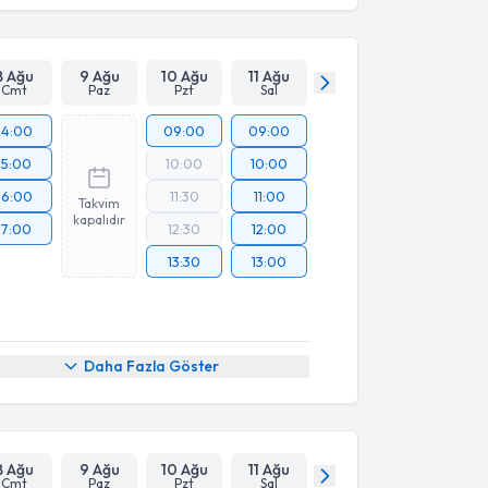
8 Ağu
9 Ağu
10 Ağu
11 Ağu
Cmt
Paz
Pzt
Sal
14:00
09:00
09:00
15:00
10:00
10:00
16:00
11:30
11:00
Takvim
kapalıdır
17:00
12:30
12:00
13:30
13:00
Daha Fazla Göster
8 Ağu
9 Ağu
10 Ağu
11 Ağu
Cmt
Paz
Pzt
Sal