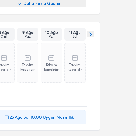
Daha Fazla Göster
8 Ağu
9 Ağu
10 Ağu
11 Ağu
Cmt
Paz
Pzt
Sal
Takvim
Takvim
Takvim
Takvim
palıdır
kapalıdır
kapalıdır
kapalıdır
25 Ağu
Sal
10:00
Uygun Müsaitlik