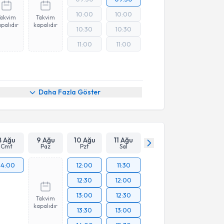
10:00
10:00
Takvim
Takvim
palıdır
kapalıdır
10:30
10:30
11:00
11:00
Daha Fazla Göster
8 Ağu
9 Ağu
10 Ağu
11 Ağu
Cmt
Paz
Pzt
Sal
14:00
12:00
11:30
12:30
12:00
13:00
12:30
Takvim
kapalıdır
13:30
13:00