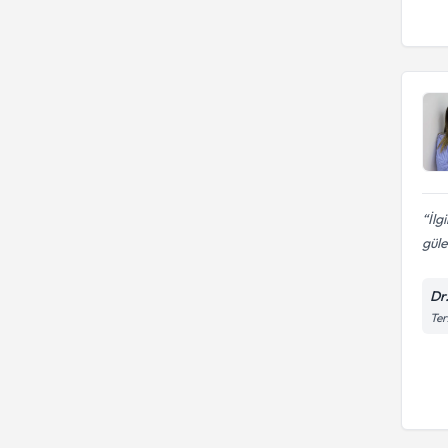
İlg
güle
Dr
Ter