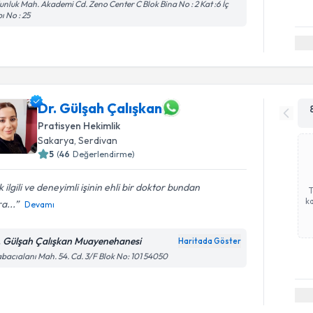
nluk Mah. Akademi Cd. Zeno Center C Blok Bina No : 2 Kat :6 İç
ı No : 25
Dr. Gülşah Çalışkan
Pratisyen Hekimlik
Sakarya
,
Serdivan
5
(
46
Değerlendirme)
 ilgili ve deneyimli işinin ehli bir doktor bundan
ka
a...
Devamı
. Gülşah Çalışkan Muayenehanesi
Haritada Göster
bacıalanı Mah. 54. Cd. 3/F Blok No: 101 54050