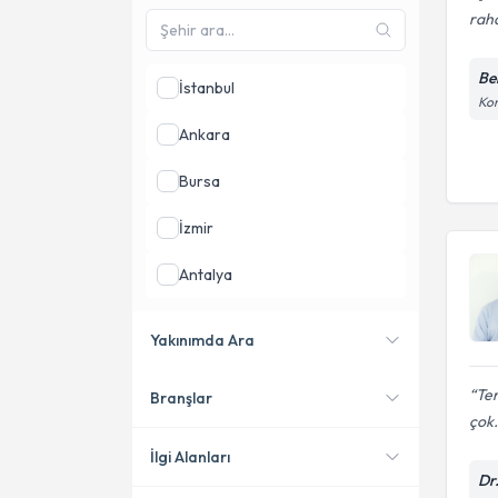
raha
Be
İstanbul
Kon
Ankara
Bursa
İzmir
Antalya
Adana
Yakınımda Ara
Manisa
Ter
Branşlar
Konumuma yakın uzmanları
çok.
göster
İlgi Alanları
Dr