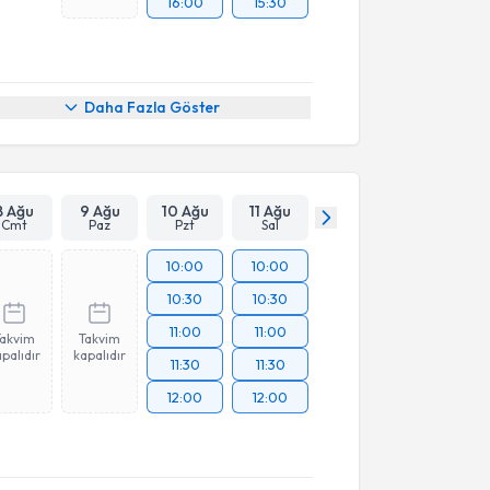
16:00
15:30
Daha Fazla Göster
8 Ağu
9 Ağu
10 Ağu
11 Ağu
Cmt
Paz
Pzt
Sal
10:00
10:00
10:30
10:30
11:00
11:00
Takvim
Takvim
palıdır
kapalıdır
11:30
11:30
12:00
12:00