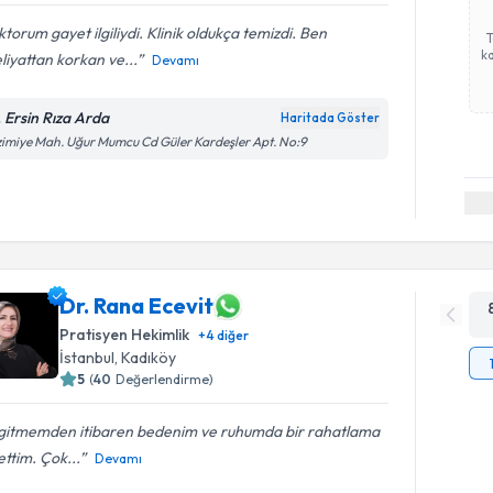
torum gayet ilgiliydi. Klinik oldukça temizdi. Ben
ka
iyattan korkan ve...
Devamı
. Ersin Rıza Arda
Haritada Göster
imiye Mah. Uğur Mumcu Cd Güler Kardeşler Apt. No:9
Dr. Rana Ecevit
Pratisyen Hekimlik
+
4
diğer
İstanbul
,
Kadıköy
5
(
40
Değerlendirme)
k gitmemden itibaren bedenim ve ruhumda bir rahatlama
ettim. Çok...
Devamı