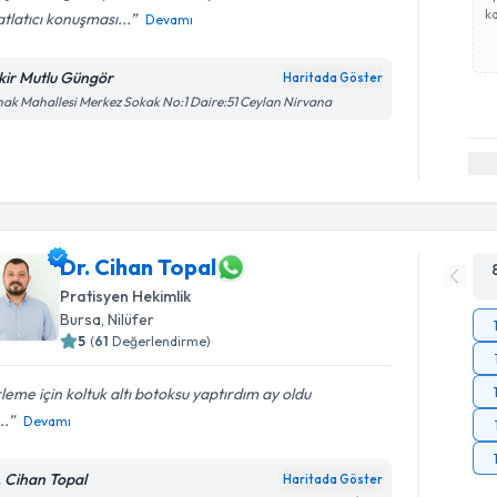
ka
tlatıcı konuşması...
Devamı
kir Mutlu Güngör
Haritada Göster
ak Mahallesi Merkez Sokak No:1 Daire:51 Ceylan Nirvana
Dr. Cihan Topal
Pratisyen Hekimlik
Bursa
,
Nilüfer
5
(
61
Değerlendirme)
leme için koltuk altı botoksu yaptırdım ay oldu
..
Devamı
. Cihan Topal
Haritada Göster