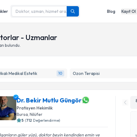
ikler
Blog
Kayıt Ol
ktorlar - Uzmanlar
an bulundu.
fikalı Medikal Estetik
Ozon Terapisi
10
Dr. Bekir Mutlu Güngör
Pratisyen Hekimlik
Bursa
,
Nilüfer
5
(
712
Değerlendirme)
ışanların güler yüzü, doktor beyin kendinden emin ve