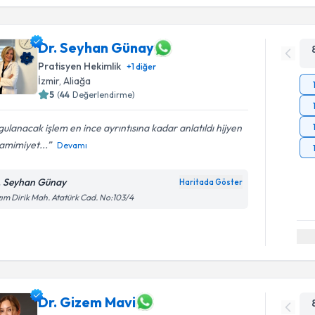
Dr. Seyhan Günay
Pratisyen Hekimlik
+
1
diğer
İzmir
,
Aliağa
5
(
44
Değerlendirme)
ulanacak işlem en ince ayrıntısına kadar anlatıldı hijyen
amimiyet...
Devamı
. Seyhan Günay
Haritada Göster
ım Dirik Mah. Atatürk Cad. No:103/4
Dr. Gizem Mavi