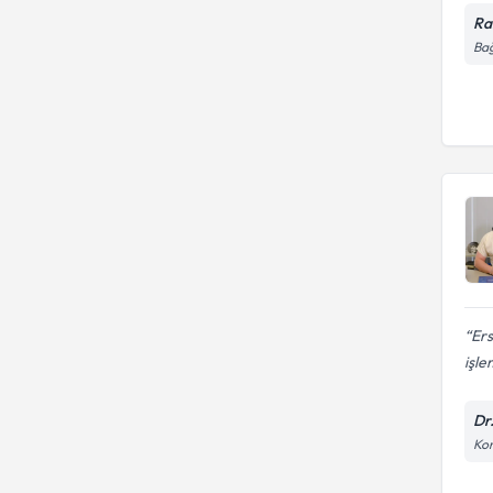
Ra
Bağ
Ers
işle
Dr
Kon