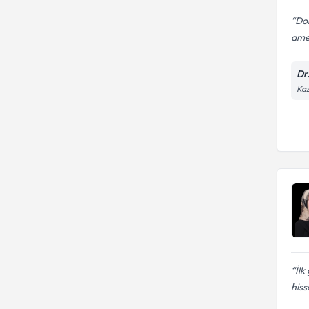
Dok
amel
Dr
Kaz
İl
hiss