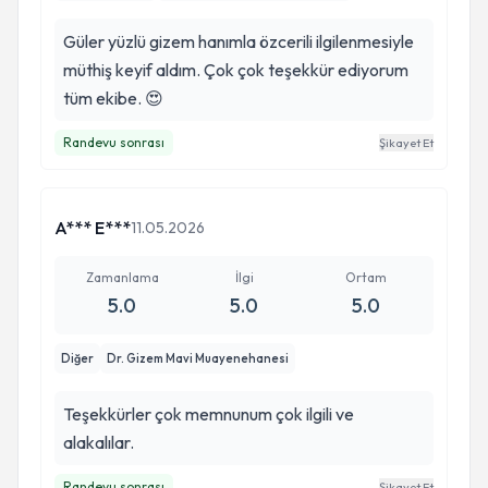
Güler yüzlü gizem hanımla özcerili ilgilenmesiyle
müthiş keyif aldım. Çok çok teşekkür ediyorum
tüm ekibe. 😍
Randevu sonrası
Şikayet Et
A*** E***
11.05.2026
Zamanlama
İlgi
Ortam
5.0
5.0
5.0
Diğer
Dr. Gizem Mavi Muayenehanesi
Teşekkürler çok memnunum çok ilgili ve
alakalılar.
Randevu sonrası
Şikayet Et