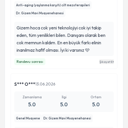
Anti-aging (yaşlanma karşıtı) cilt mezoterapileri
Dr. Gizem Mavi Muayenehanesi
Gizem hoca cok yeni teknolojiyi cok iyi takip
eden, tüm yenilikleri bilen. Danışanı olarak ben
cok memnun kaldım. En en büyük farkı elinin
inanılmaz hafif olması. İyi ki varsınız 🩵
Randevu sonrası
Şikayet Et
S*** O***
13.06.2026
Zamanlama
İlgi
Ortam
5.0
5.0
5.0
Genel Muayene
Dr. Gizem Mavi Muayenehanesi