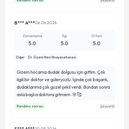
Randevu sonrası
Şikayet Et
B*** A***
06.06.2026
Zamanlama
İlgi
Ortam
5.0
5.0
5.0
Diğer
Dr. Gizem Mavi Muayenehanesi
Gizem hocama dudak dolgusu için gittim. Çok
ilgili bir doktor ve güleryüzlü. İşinde çok başarılı,
dudaklarıma çok güzel şekil verdi. Bundan sonra
asla başka doktora gitmem. 🌸🥰
Randevu sonrası
Şikayet Et
Ş*** A***
20.05.2026