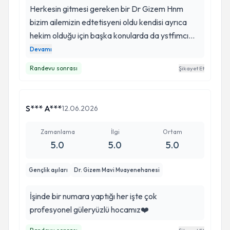
Herkesin gitmesi gereken bir Dr Gizem Hnm
bizim ailemizin edtetisyeni oldu kendisi ayrıca
hekim olduğu için başka konularda da ystfımcı
oluyor ve tedavi ediyor hangi hadtslık olursa ve
Devamı
tedavileri çok iyi sonuç veriyır yolu bshtı açık
Randevu sonrası
Şikayet Et
daha çok kitlelerr ulaşır iniş
S*** A***
12.06.2026
Zamanlama
İlgi
Ortam
5.0
5.0
5.0
Gençlik aşıları
Dr. Gizem Mavi Muayenehanesi
İşinde bir numara yaptığı her işte çok
profesyonel güleryüzlü hocamız❤️