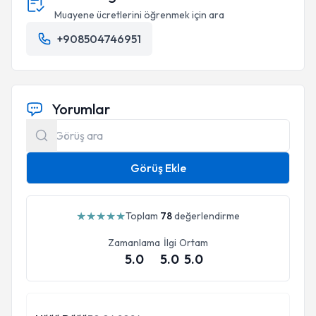
Muayene ücretlerini öğrenmek için ara
+908504746951
Yorumlar
Görüş Ekle
★
★
★
★
★
Toplam
78
değerlendirme
Zamanlama
İlgi
Ortam
5.0
5.0
5.0