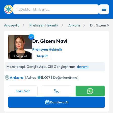
Doktor, klinik ara...
Anasayfa
Pratisyen Hekimlik
Ankara
Dr. Gizem Mav
Dr. Gizem Mavi
Pratisyen Hekimlik
Takip Et
4
Fotoğraf
Dr. Gizem Mavi Profil Fotoğrafı
Mezoterapi, Gençlik Aşısı, Cilt Gençleştirme
devamı
Ankara
5.0
1 Adres
(
78
Değerlendirme)
Soru Sor
Randevu Al