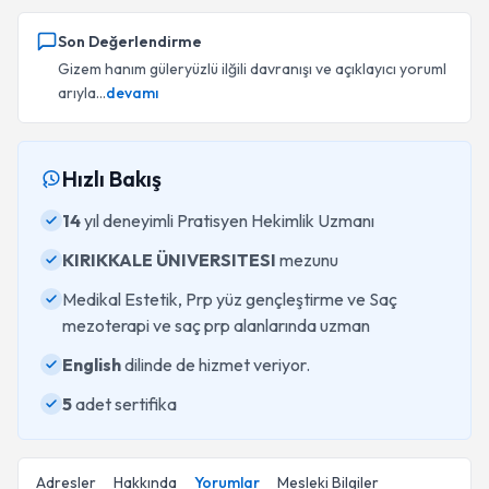
Son Değerlendirme
Gizem hanım güleryüzlü ilğili davranışı ve açıklayıcı yoruml
arıyla...
devamı
Hızlı Bakış
14
yıl deneyimli Pratisyen Hekimlik Uzmanı
KIRIKKALE ÜNIVERSITESI
mezunu
Medikal Estetik, Prp yüz gençleştirme ve Saç
mezoterapi ve saç prp alanlarında uzman
English
dilinde de hizmet veriyor.
5
adet sertifika
Adresler
Hakkında
Yorumlar
Mesleki Bilgiler