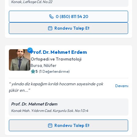
Konak, Lefkoşe Cd. No:22
0 (850) 811 54 20
Randevu Takvimi Talebi
Randevu Talep Et
Op. Dr. Tayfun Açıkgöz
için randevu takvimi talebi
oluşturun. Size bu uzmandan randevu almanız için bir
Prof. Dr. Mehmet Erdem
takvim hazırlandığında e-posta ile bilgilendireceğiz.
Ortopedi ve Travmatoloji
E-posta Adresiniz
Bursa
, Nilüfer
5
(
1
Değerlendirme)
yılında diz kapağım kırıldı hocamın sayesinde çok
Devamı
şükür en...
Kişisel verilerimin işlenmesine ilişkin
Aydınlatma
Metni
'ni okudum ve kişisel verilerimin belirtilen
Prof. Dr. Mehmet Erdem
kapsamda işlenmesini kabul ediyorum.
Konak Mah. Yıldırım Cad. Kurşunlu Sok. No:1 D:4
Takvim Talebini Gönder
Randevu Talep Et
Randevu Takvimi Talebi