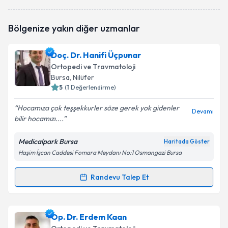
Prof. Dr. Mehmet Erdem
için randevu takvimi talebi
Bölgenize yakın diğer uzmanlar
oluşturun. Size bu uzmandan randevu almanız için bir
takvim hazırlandığında e-posta ile bilgilendireceğiz.
Doç. Dr. Hanifi Üçpunar
E-posta Adresiniz
Ortopedi ve Travmatoloji
Bursa
, Nilüfer
5
(
1
Değerlendirme)
Hocamıza çok teşşekkurler söze gerek yok gidenler
Kişisel verilerimin işlenmesine ilişkin
Aydınlatma
Devamı
bilir hocamızı....
Metni
'ni okudum ve kişisel verilerimin belirtilen
kapsamda işlenmesini kabul ediyorum.
Medicalpark Bursa
Haritada Göster
Haşim İşcan Caddesi Fomara Meydanı No:1 Osmangazi Bursa
Takvim Talebini Gönder
Randevu Talep Et
Randevu Takvimi Talebi
Doç. Dr. Hanifi Üçpunar
için randevu takvimi talebi
Op. Dr. Erdem Kaan
oluşturun. Size bu uzmandan randevu almanız için bir