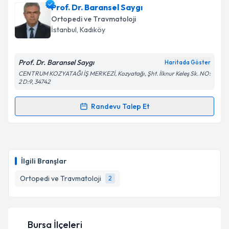
Prof. Dr. Baransel Saygı
takvim hazırlandığında e-posta ile bilgilendireceğiz.
Ortopedi ve Travmatoloji
E-posta Adresiniz
İstanbul
, Kadıköy
Prof. Dr. Baransel Saygı
Haritada Göster
CENTRUM KOZYATAĞI İŞ MERKEZİ, Kozyatağı, Şht. İlknur Keleş Sk. NO:
Kişisel verilerimin işlenmesine ilişkin
Aydınlatma
2 D:9, 34742
Metni
'ni okudum ve kişisel verilerimin belirtilen
kapsamda işlenmesini kabul ediyorum.
Randevu Talep Et
Randevu Takvimi Talebi
Takvim Talebini Gönder
Prof. Dr. Baransel Saygı
için randevu takvimi talebi
oluşturun. Size bu uzmandan randevu almanız için bir
İlgili Branşlar
takvim hazırlandığında e-posta ile bilgilendireceğiz.
Ortopedi ve Travmatoloji
2
E-posta Adresiniz
Bursa İlçeleri