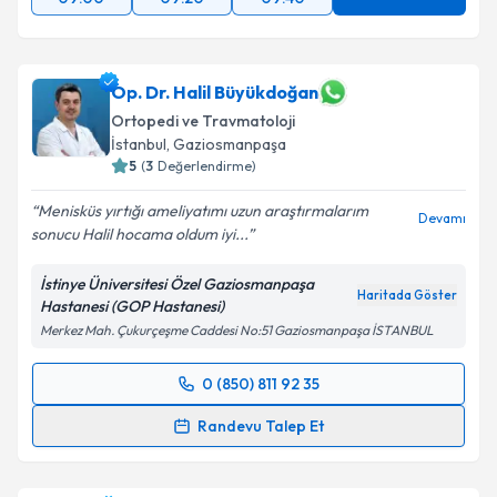
Op. Dr. Halil Büyükdoğan
Ortopedi ve Travmatoloji
İstanbul
, Gaziosmanpaşa
5
(
3
Değerlendirme)
Menisküs yırtığı ameliyatımı uzun araştırmalarım
Devamı
sonucu Halil hocama oldum iyi...
İstinye Üniversitesi Özel Gaziosmanpaşa
Haritada Göster
Hastanesi (GOP Hastanesi)
Merkez Mah. Çukurçeşme Caddesi No:51 Gaziosmanpaşa İSTANBUL
0 (850) 811 92 35
Randevu Takvimi Talebi
Randevu Talep Et
Op. Dr. Halil Büyükdoğan
için randevu takvimi talebi
oluşturun. Size bu uzmandan randevu almanız için bir