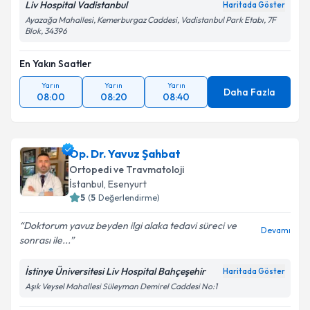
Liv Hospital Vadistanbul
Haritada Göster
Ayazağa Mahallesi, Kemerburgaz Caddesi, Vadistanbul Park Etabı, 7F
Blok, 34396
En Yakın Saatler
Yarın
Yarın
Yarın
Daha Fazla
08:00
08:20
08:40
Op. Dr. Yavuz Şahbat
Ortopedi ve Travmatoloji
İstanbul
, Esenyurt
5
(
5
Değerlendirme)
Doktorum yavuz beyden ilgi alaka tedavi süreci ve
Devamı
sonrası ile...
İstinye Üniversitesi Liv Hospital Bahçeşehir
Haritada Göster
Aşık Veysel Mahallesi Süleyman Demirel Caddesi No:1