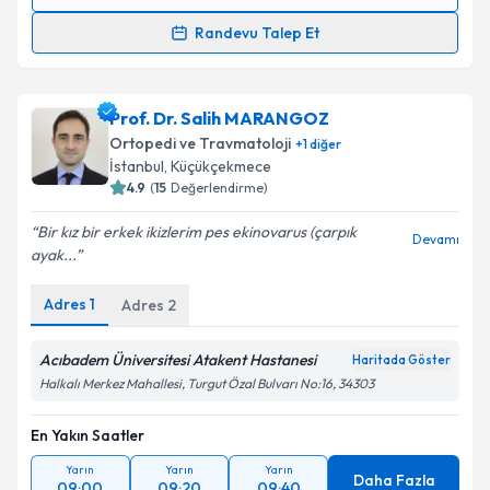
Randevu Takvimi Talebi
Randevu Talep Et
Prof. Dr. Javad Parvizi
için randevu takvimi talebi
oluşturun. Size bu uzmandan randevu almanız için bir
Prof. Dr. Salih MARANGOZ
takvim hazırlandığında e-posta ile bilgilendireceğiz.
Ortopedi ve Travmatoloji
+
1
diğer
E-posta Adresiniz
İstanbul
, Küçükçekmece
4.9
(
15
Değerlendirme)
Bir kız bir erkek ikizlerim pes ekinovarus (çarpık
Devamı
ayak...
Kişisel verilerimin işlenmesine ilişkin
Aydınlatma
Metni
'ni okudum ve kişisel verilerimin belirtilen
Adres
1
Adres
2
kapsamda işlenmesini kabul ediyorum.
Acıbadem Üniversitesi Atakent Hastanesi
Haritada Göster
Takvim Talebini Gönder
Halkalı Merkez Mahallesi, Turgut Özal Bulvarı No:16, 34303
En Yakın Saatler
Yarın
Yarın
Yarın
Daha Fazla
09:00
09:20
09:40