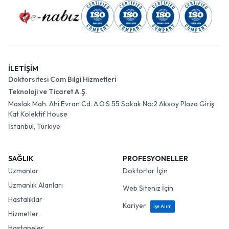
İLETİŞİM
Doktorsitesi Com Bilgi Hizmetleri
Teknoloji ve Ticaret A.Ş.
Maslak Mah. Ahi Evran Cd. A.O.S 55 Sokak No:2 Aksoy Plaza Giriş
Kat Kolektif House
İstanbul, Türkiye
SAĞLIK
PROFESYONELLER
Uzmanlar
Doktorlar İçin
Uzmanlık Alanları
Web Siteniz İçin
Hastalıklar
Kariyer
İşe Alım
Hizmetler
Hastaneler