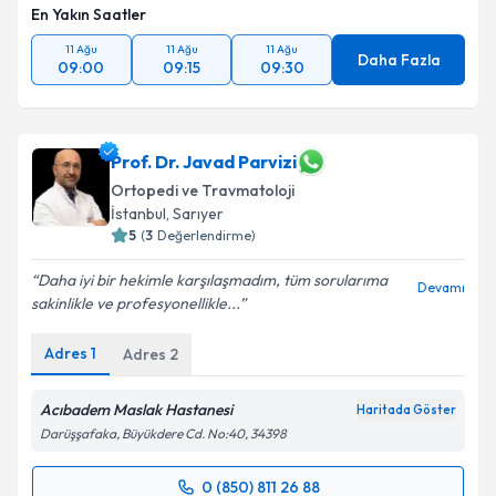
En Yakın Saatler
11 Ağu
11 Ağu
11 Ağu
Daha Fazla
09:00
09:15
09:30
Prof. Dr. Javad Parvizi
Ortopedi ve Travmatoloji
İstanbul
, Sarıyer
5
(
3
Değerlendirme)
Daha iyi bir hekimle karşılaşmadım, tüm sorularıma
Devamı
sakinlikle ve profesyonellikle...
Adres
1
Adres
2
Acıbadem Maslak Hastanesi
Haritada Göster
Darüşşafaka, Büyükdere Cd. No:40, 34398
0 (850) 811 26 88