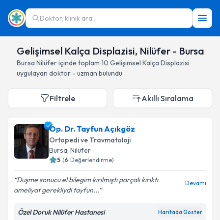
Doktor, klinik ara...
Gelişimsel Kalça Displazisi, Nilüfer - Bursa
Bursa
Nilüfer
içinde toplam
10
Gelişimsel Kalça Displazisi
uygulayan doktor - uzman bulundu
Filtrele
Akıllı Sıralama
Op. Dr. Tayfun Açıkgöz
Ortopedi ve Travmatoloji
Bursa
, Nilüfer
5
(
6
Değerlendirme)
Düşme sonucu el bilegim kırılmıştı parçalı kırıktı
Devamı
ameliyat gerekliydi tayfun...
Özel Doruk Nilüfer Hastanesi
Haritada Göster