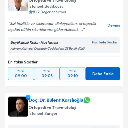
Ortopedi ve Travmatoloji
takvim hazırlandığında e-posta ile bilgilendireceğiz.
İstanbul
, Beylikdüzü
5
(
2
Değerlendirme)
E-posta Adresiniz
Sizi titizlikle ve sıkılmadan dinleyebilen, ortopedik
Devamı
açıdan bütün sıkıntılarınızı giderebilecek,...
Beylikdüzü Kolan Hastanesi
Haritada Göster
Kişisel verilerimin işlenmesine ilişkin
Aydınlatma
Adnan Kahveci Osmanlı Caddesi no 23 Beylikdüzü
Metni
'ni okudum ve kişisel verilerimin belirtilen
kapsamda işlenmesini kabul ediyorum.
En Yakın Saatler
Yarın
Yarın
Yarın
Takvim Talebini Gönder
Daha Fazla
09:00
09:05
09:10
Doç. Dr. Bülent Karslıoğlu
Ortopedi ve Travmatoloji
İstanbul
, Sarıyer