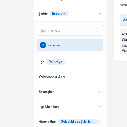
uyar
Şehir
Erzurum
Online danışmanlık sunan
A
uzmanları göster
Sadece
Erzurum
Ra
bölgesinde uzman ara
Da
Erzurum
MU
PL
İlçe
Yakutiye
Yakınımda Ara
Branşlar
Konumuma yakın uzmanları
Palandöken
göster
Yakutiye
İlgi Alanları
Hizmetler
Gebelikte sağlıklı kilo alımı ve emzirme dönemi beslenmesi
Diyetisyen