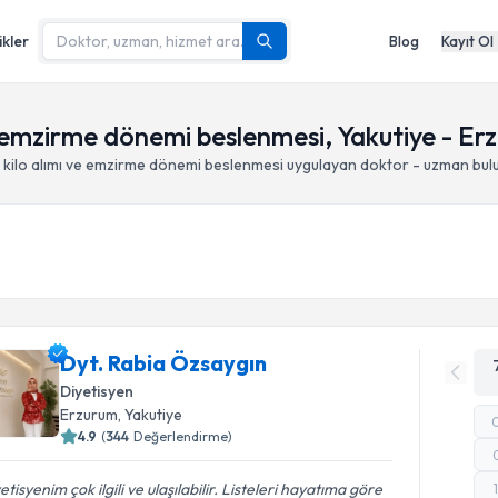
ikler
Blog
Kayıt Ol
 ve emzirme dönemi beslenmesi, Yakutiye - E
ı kilo alımı ve emzirme dönemi beslenmesi
uygulayan doktor - uzman bul
Dyt. Rabia Özsaygın
Diyetisyen
Erzurum
, Yakutiye
4.9
(
344
Değerlendirme)
etisyenim çok ilgili ve ulaşılabilir. Listeleri hayatıma göre