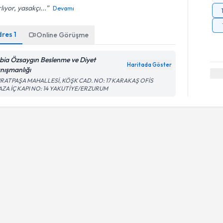
lıyor, yasakçı...
Devamı
dres
1
Online Görüşme
bia Özsaygın Beslenme ve Diyet
Haritada Göster
nışmanlığı
RATPAŞA MAHALLESİ, KÖŞK CAD. NO: 17 KARAKAŞ OFİS
AZA İÇ KAPI NO: 14 YAKUTİYE/ERZURUM