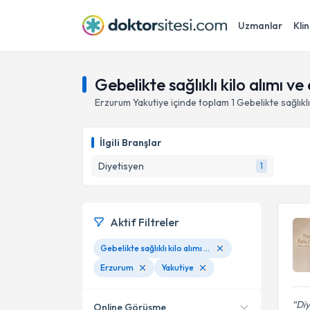
Uzmanlar
Klin
Gebelikte sağlıklı kilo alımı
Erzurum
Yakutiye
içinde toplam
1
Gebelikte sağlıkl
İlgili Branşlar
Diyetisyen
1
Aktif Filtreler
Gebelikte sağlıklı kilo alımı ve emzirme dönemi beslenmesi
Erzurum
Yakutiye
Diy
Online Görüşme