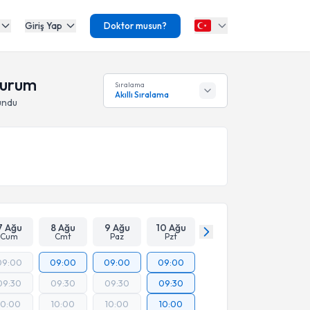
Giriş Yap
Doktor musun?
rzurum
Sıralama
Akıllı Sıralama
undu
7 Ağu
8 Ağu
9 Ağu
10 Ağu
Cum
Cmt
Paz
Pzt
09:00
09:00
09:00
09:00
09:30
09:30
09:30
09:30
10:00
10:00
10:00
10:00