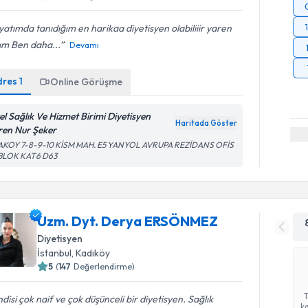
atımda tanıdığım en harikaa diyetisyen olabiliiir yaren
ım Ben daha...
Devamı
dres
1
Online Görüşme
el Sağlık Ve Hizmet Birimi Diyetisyen
Haritada Göster
ren Nur Şeker
AKOY 7-8-9-10 KİSM MAH. E5 YANYOL AVRUPA REZİDANS OFİS
 BLOK KAT6 D63
Uzm. Dyt. Derya ERSÖNMEZ
Diyetisyen
İstanbul
, Kadıköy
5
(
147
Değerlendirme)
disi çok naif ve çok düşünceli bir diyetisyen. Sağlık
ka