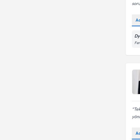
soru
A
Dy
Fe
Tek
yönl
A