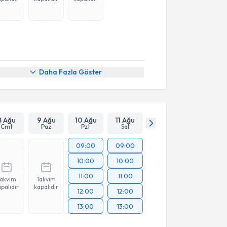
Daha Fazla Göster
8 Ağu
9 Ağu
10 Ağu
11 Ağu
Cmt
Paz
Pzt
Sal
09:00
09:00
10:00
10:00
11:00
11:00
Takvim
Takvim
palıdır
kapalıdır
12:00
12:00
13:00
13:00