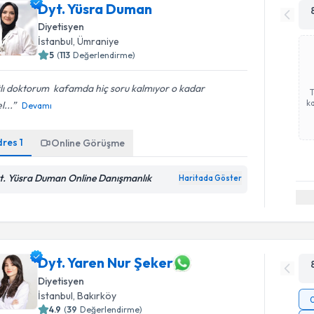
Dyt. Yüsra Duman
Diyetisyen
İstanbul
, Ümraniye
5
(
113
Değerlendirme)
lı doktorum ️ kafamda hiç soru kalmıyor o kadar
ka
l...
Devamı
dres
1
Online Görüşme
t. Yüsra Duman Online Danışmanlık
Haritada Göster
Dyt. Yaren Nur Şeker
Diyetisyen
İstanbul
, Bakırköy
4.9
(
39
Değerlendirme)