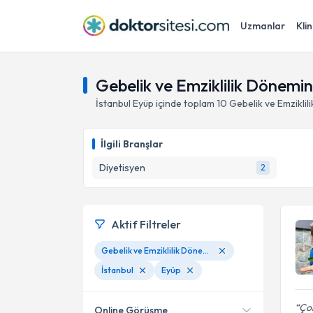
Uzmanlar
Klin
Gebelik ve Emziklilik Dönemi
İstanbul
Eyüp
içinde toplam
10
Gebelik ve Emzikli
İlgili Branşlar
Diyetisyen
2
Aktif Filtreler
Gebelik ve Emziklilik Döneminde Beslenme
İstanbul
Eyüp
Çok
Online Görüşme