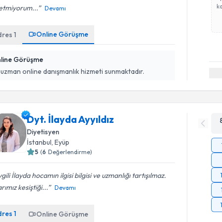
ka
etmiyorum...
Devamı
Online Görüşme
dres
1
line Görüşme
 uzman online danışmanlık hizmeti sunmaktadır.
Dyt. İlayda Ayyıldız
Diyetisyen
İstanbul
, Eyüp
5
(
6
Değerlendirme)
gili İlayda hocamın ilgisi bilgisi ve uzmanlığı tartışılmaz.
arımız kesiştiği...
Devamı
dres
1
Online Görüşme