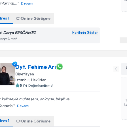
nlarınızı...
Devamı
dres
1
Online Görüşme
t. Derya ERSÖNMEZ
Haritada Göster
neryolu mah
Dyt. Fehime Arı
Diyetisyen
İstanbul
, Üsküdar
5
(
14
Değerlendirme)
 kelimeyle muhteşem, anlayışlı, bilgili ve
ka
endirici
Devamı
dres
1
Online Görüşme