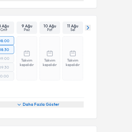
8 Ağu
9 Ağu
10 Ağu
11 Ağu
Cmt
Paz
Pzt
Sal
08:00
08:30
09:00
Takvim
Takvim
Takvim
kapalıdır
kapalıdır
kapalıdır
09:30
10:00
Daha Fazla Göster