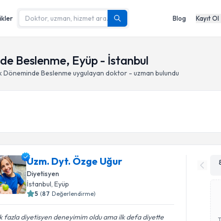
ikler
Blog
Kayıt Ol
nde Beslenme, Eyüp - İstanbul
lik Döneminde Beslenme
uygulayan doktor - uzman bulundu
Uzm. Dyt. Özge Uğur
Diyetisyen
İstanbul
, Eyüp
5
(
87
Değerlendirme)
 fazla diyetisyen deneyimim oldu ama ilk defa diyette