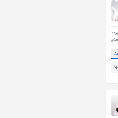
Tat
güze
A
Dy