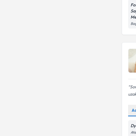
Fo
Bariatrik diyetisyen
Sa
Me
Baş
Son
uzak
A
Dy
Ata