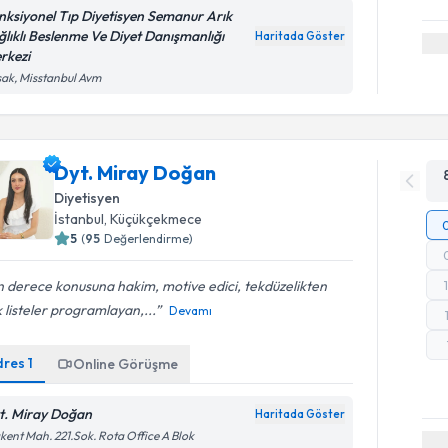
nksiyonel Tıp Diyetisyen Semanur Arık
ğlıklı Beslenme Ve Diyet Danışmanlığı
Haritada Göster
rkezi
ak, Misstanbul Avm
Dyt. Miray Doğan
Diyetisyen
İstanbul
, Küçükçekmece
5
(
95
Değerlendirme)
 derece konusuna hakim, motive edici, tekdüzelikten
 listeler programlayan,...
Devamı
dres
1
Online Görüşme
t. Miray Doğan
Haritada Göster
kent Mah. 221.Sok. Rota Office A Blok