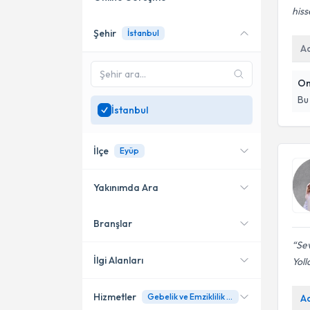
hiss
Şehir
İstanbul
Online danışmanlık sunan
A
uzmanları göster
Sadece
İstanbul
bölgesinde
On
uzman ara
Bu
İstanbul
İlçe
Eyüp
Yakınımda Ara
Branşlar
Konumuma yakın uzmanları
Kadıköy
göster
Sev
Küçükçekmece
İlgi Alanları
Yoll
Bakırköy
Hizmetler
Gebelik ve Emziklilik Döneminde Beslenme
A
Diyetisyen