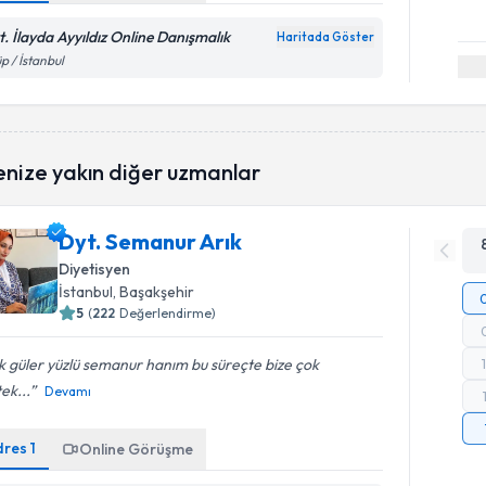
t. İlayda Ayyıldız Online Danışmalık
Haritada Göster
p / İstanbul
enize yakın diğer uzmanlar
Dyt. Semanur Arık
Diyetisyen
İstanbul
, Başakşehir
5
(
222
Değerlendirme)
 güler yüzlü semanur hanım bu süreçte bize çok
ek...
Devamı
dres
1
Online Görüşme