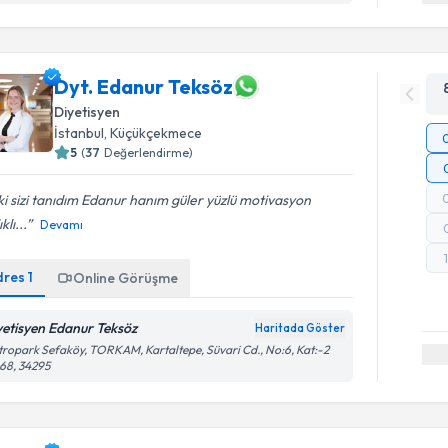
Dyt. Edanur Teksöz
Diyetisyen
İstanbul
, Küçükçekmece
5
(
37
Değerlendirme)
 ki sizi tanıdım Edanur hanım güler yüzlü motivasyon
klı...
Devamı
dres
1
Online Görüşme
yetisyen Edanur Teksöz
Haritada Göster
ropark Sefaköy, TORKAM, Kartaltepe, Süvari Cd., No:6, Kat:-2
68, 34295