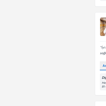
İyi
sağlı
A
Di
Met
B1-