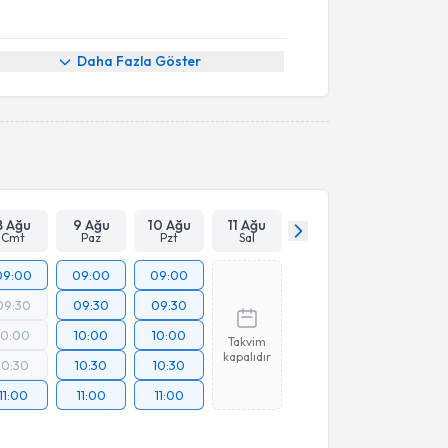
Daha Fazla Göster
8 Ağu
9 Ağu
10 Ağu
11 Ağu
Cmt
Paz
Pzt
Sal
09:00
09:00
09:00
09:30
09:30
09:30
10:00
10:00
10:00
Takvim
kapalıdır
10:30
10:30
10:30
11:00
11:00
11:00