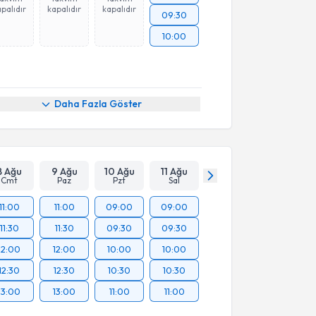
palıdır
kapalıdır
kapalıdır
09:30
10:00
Daha Fazla Göster
8 Ağu
9 Ağu
10 Ağu
11 Ağu
Cmt
Paz
Pzt
Sal
11:00
11:00
09:00
09:00
11:30
11:30
09:30
09:30
12:00
12:00
10:00
10:00
12:30
12:30
10:30
10:30
13:00
13:00
11:00
11:00