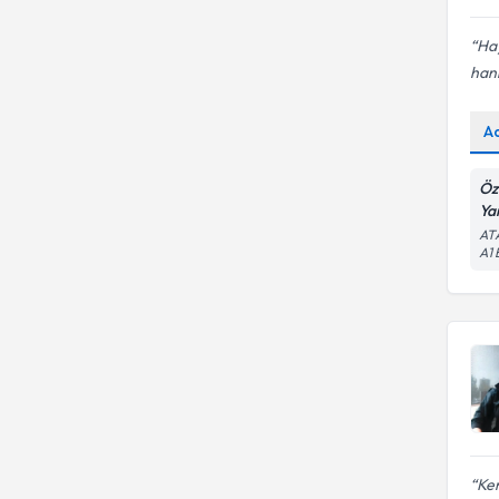
Hay
han
A
Öz
Ya
AT
A1
Ken