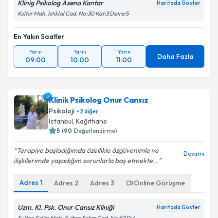
Klinig Psikolog Asena Kantar
Haritada Göster
Kültür Mah. İstiklal Cad. No:30 Kat:3 Daire:5
En Yakın Saatler
Yarın
Yarın
Yarın
Daha Fazla
09:00
10:00
11:00
Klinik Psikolog Onur Cansız
Psikoloji
+
2
diğer
İstanbul
, Kağıthane
5
(
90
Değerlendirme)
Terapiye başladığımda özellikle özgüvenimle ve
Devamı
ilişkilerimde yaşadığım sorunlarla baş etmekte...
Adres
1
Adres
2
Adres
3
Online Görüşme
Uzm. Kl. Psk. Onur Cansız Kliniği
Haritada Göster
Sultan Selim Mah. Sultan Selim Cad. No:57 D:4