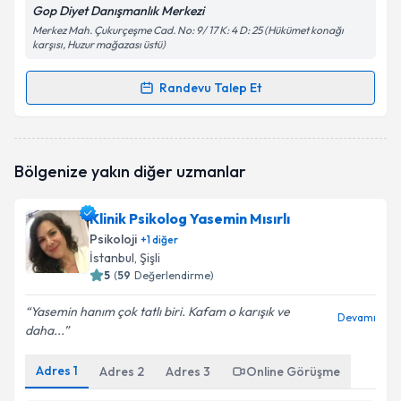
Gop Diyet Danışmanlık Merkezi
Merkez Mah. Çukurçeşme Cad. No: 9/ 17 K: 4 D: 25 (Hükümet konağı
karşısı, Huzur mağazası üstü)
Randevu Talep Et
Randevu Takvimi Talebi
Klinik Psikolog Esra Battal
için randevu takvimi
Bölgenize yakın diğer uzmanlar
talebi oluşturun. Size bu uzmandan randevu almanız
için bir takvim hazırlandığında e-posta ile
bilgilendireceğiz.
Klinik Psikolog Yasemin Mısırlı
Psikoloji
+
1
diğer
E-posta Adresiniz
İstanbul
, Şişli
5
(
59
Değerlendirme)
Yasemin hanım çok tatlı biri. Kafam o karışık ve
Devamı
daha...
Kişisel verilerimin işlenmesine ilişkin
Aydınlatma
Metni
'ni okudum ve kişisel verilerimin belirtilen
kapsamda işlenmesini kabul ediyorum.
Adres
1
Adres
2
Adres
3
Online Görüşme