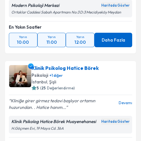
Modern Psikoloji Merkezi
Haritada Göster
Takvim Talebini Gönder
Ortaklar Caddesi Sabah Apartmanı No:3 D:3 Mecidiyeköy Meydan
En Yakın Saatler
Yarın
Yarın
Yarın
Daha Fazla
10:00
11:00
12:00
Klinik Psikolog Hatice Börek
Psikoloji
+
1
diğer
İstanbul
, Şişli
5
(
25
Değerlendirme)
Kliniğe girer girmez tedavi başlıyor ortamın
Devamı
huzurundan. . Hatice hanım...
Klinik Psikolog Hatice Börek Muayenehanesi
Haritada Göster
H.Göçmen Evi, 19 Mayıs Cd. 36A