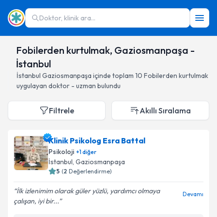
Doktor, klinik ara...
Fobilerden kurtulmak, Gaziosmanpaşa -
İstanbul
İstanbul
Gaziosmanpaşa
içinde toplam
10
Fobilerden kurtulmak
uygulayan doktor - uzman bulundu
Filtrele
Akıllı Sıralama
Klinik Psikolog Esra Battal
Psikoloji
+
1
diğer
İstanbul
, Gaziosmanpaşa
5
(
2
Değerlendirme)
İlk izlenimim olarak güler yüzlü, yardımcı olmaya
Devamı
çalışan, iyi bir...