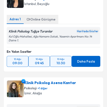
İstanbul
, Beyoğlu
Adres
1
Online Görüşme
Klinik Psikolog Tuğçe Turanlar
Haritada Göster
Kul Oğlu Mahallesi, Ağa Hamamı Sokak, Yasemin Apartmanı No: 14
Daire: 1.
En Yakın Saatler
10 Ağu
10 Ağu
10 Ağu
Daha Fazla
09:00
09:45
10:30
Klinik Psikolog Asena Kantar
Psikoloji
+
1
diğer
İzmir
, Aliağa