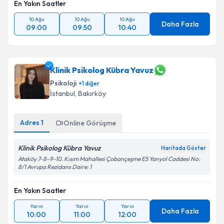
En Yakın Saatler
10 Ağu
10 Ağu
10 Ağu
Daha Fazla
09:00
09:50
10:40
Klinik Psikolog Kübra Yavuz
Psikoloji
+
1
diğer
İstanbul
, Bakırköy
Adres
1
Online Görüşme
Klinik Psikolog Kübra Yavuz
Haritada Göster
Ataköy 7-8-9-10. Kısım Mahallesi Çobançeşme E5 Yanyol Caddesi No:
8/1 Avrupa Rezidans Daire: 1
En Yakın Saatler
Yarın
Yarın
Yarın
Daha Fazla
10:00
11:00
12:00