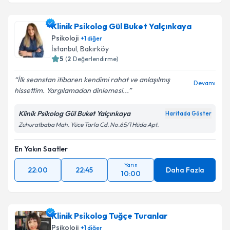
Klinik Psikolog Gül Buket Yalçınkaya
Psikoloji
+
1
diğer
İstanbul
, Bakırköy
5
(
2
Değerlendirme)
İlk seanstan itibaren kendimi rahat ve anlaşılmış
Devamı
hissettim. Yargılamadan dinlemesi...
Klinik Psikolog Gül Buket Yalçınkaya
Haritada Göster
Zuhuratbaba Mah. Yüce Tarla Cd. No.65/1 Hüda Apt.
En Yakın Saatler
Yarın
22:00
22:45
Daha Fazla
10:00
Klinik Psikolog Tuğçe Turanlar
Psikoloji
+
1
diğer