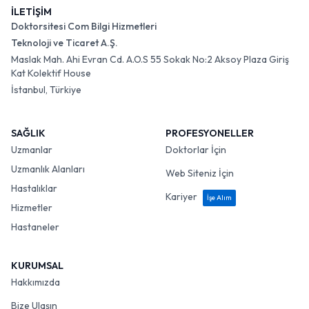
İLETİŞİM
Doktorsitesi Com Bilgi Hizmetleri
Teknoloji ve Ticaret A.Ş.
Maslak Mah. Ahi Evran Cd. A.O.S 55 Sokak No:2 Aksoy Plaza Giriş
Kat Kolektif House
İstanbul, Türkiye
SAĞLIK
PROFESYONELLER
Uzmanlar
Doktorlar İçin
Uzmanlık Alanları
Web Siteniz İçin
Hastalıklar
Kariyer
İşe Alım
Hizmetler
Hastaneler
KURUMSAL
Hakkımızda
Bize Ulaşın