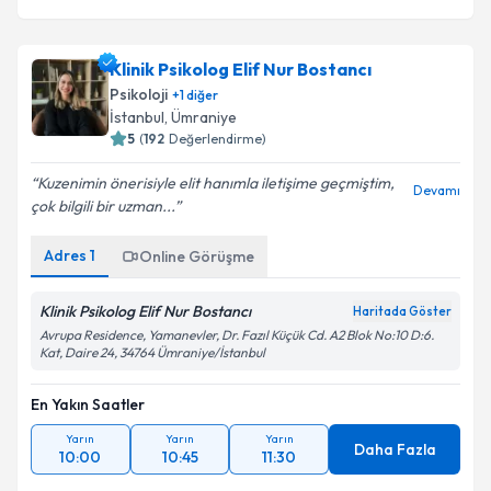
Klinik Psikolog Elif Nur Bostancı
Psikoloji
+
1
diğer
İstanbul
, Ümraniye
5
(
192
Değerlendirme)
Kuzenimin önerisiyle elit hanımla iletişime geçmiştim,
Devamı
çok bilgili bir uzman...
Adres
1
Online Görüşme
Klinik Psikolog Elif Nur Bostancı
Haritada Göster
Avrupa Residence, Yamanevler, Dr. Fazıl Küçük Cd. A2 Blok No:10 D:6.
Kat, Daire 24, 34764 Ümraniye/İstanbul
En Yakın Saatler
Yarın
Yarın
Yarın
Daha Fazla
10:00
10:45
11:30