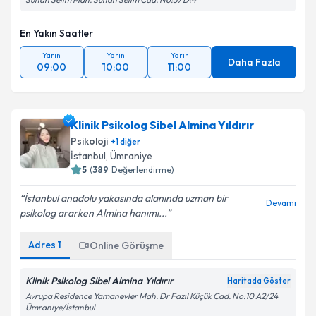
En Yakın Saatler
Yarın
Yarın
Yarın
Daha Fazla
09:00
10:00
11:00
Klinik Psikolog Sibel Almina Yıldırır
Psikoloji
+
1
diğer
İstanbul
, Ümraniye
5
(
389
Değerlendirme)
İstanbul anadolu yakasında alanında uzman bir
Devamı
psikolog ararken Almina hanımı...
Adres
1
Online Görüşme
Klinik Psikolog Sibel Almina Yıldırır
Haritada Göster
Avrupa Residence Yamanevler Mah. Dr Fazıl Küçük Cad. No:10 A2/24
Ümraniye/İstanbul