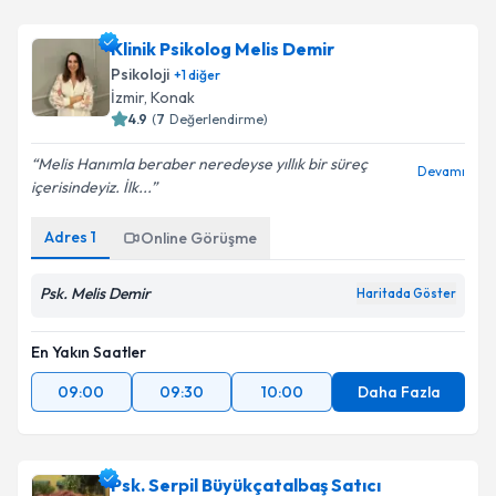
Klinik Psikolog Melis Demir
Psikoloji
+
1
diğer
İzmir
, Konak
4.9
(
7
Değerlendirme)
Melis Hanımla beraber neredeyse yıllık bir süreç
Devamı
içerisindeyiz. İlk...
Adres
1
Online Görüşme
Psk. Melis Demir
Haritada Göster
En Yakın Saatler
09:00
09:30
10:00
Daha Fazla
Psk. Serpil Büyükçatalbaş Satıcı