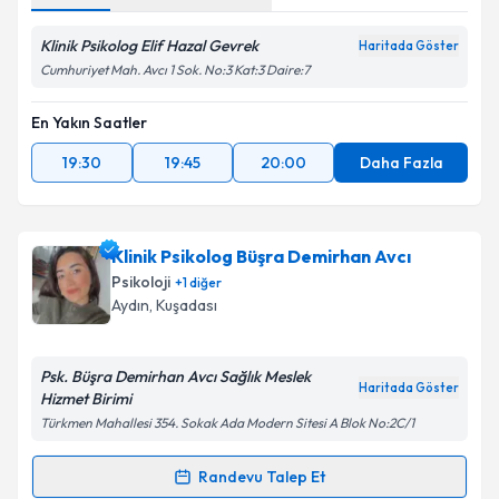
Klinik Psikolog Elif Hazal Gevrek
Haritada Göster
Cumhuriyet Mah. Avcı 1 Sok. No:3 Kat:3 Daire:7
En Yakın Saatler
19:30
19:45
20:00
Daha Fazla
Klinik Psikolog Büşra Demirhan Avcı
Psikoloji
+
1
diğer
Aydın
, Kuşadası
Psk. Büşra Demirhan Avcı Sağlık Meslek
Haritada Göster
Hizmet Birimi
Türkmen Mahallesi 354. Sokak Ada Modern Sitesi A Blok No:2C/1
Randevu Talep Et
Randevu Takvimi Talebi