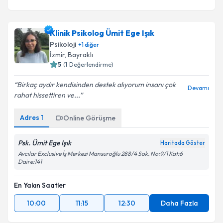
Klinik Psikolog Ümit Ege Işık
Psikoloji
+
1
diğer
İzmir
, Bayraklı
5
(
1
Değerlendirme)
Birkaç aydır kendisinden destek alıyorum insanı çok
Devamı
rahat hissettiren ve...
Adres
1
Online Görüşme
Psk. Ümit Ege Işık
Haritada Göster
Avcılar Exclusive İş Merkezi Mansuroğlu 288/4 Sok. No:9/1 Kat:6
Daire:141
En Yakın Saatler
10:00
11:15
12:30
Daha Fazla