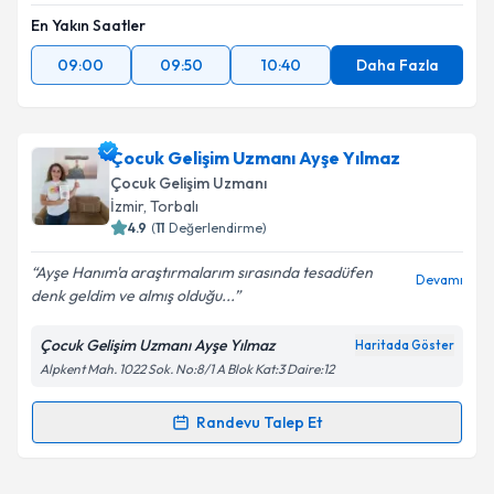
En Yakın Saatler
09:00
09:50
10:40
Daha Fazla
Çocuk Gelişim Uzmanı Ayşe Yılmaz
Çocuk Gelişim Uzmanı
İzmir
, Torbalı
4.9
(
11
Değerlendirme)
Ayşe Hanım'a araştırmalarım sırasında tesadüfen
Devamı
denk geldim ve almış olduğu...
Çocuk Gelişim Uzmanı Ayşe Yılmaz
Haritada Göster
Alpkent Mah. 1022 Sok. No:8/1 A Blok Kat:3 Daire:12
Randevu Talep Et
Randevu Takvimi Talebi