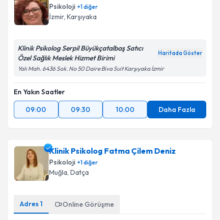
Psikoloji
+
1
diğer
İzmir
, Karşıyaka
Klinik Psikolog Serpil Büyükçatalbaş Satıcı
Haritada Göster
Özel Sağlık Meslek Hizmet Birimi
Yalı Mah. 6436 Sok. No 50 Daire Biva Suit Karşıyaka İzmir
En Yakın Saatler
09:00
09:30
10:00
Daha Fazla
Klinik Psikolog Fatma Çilem Deniz
Psikoloji
+
1
diğer
Muğla
, Datça
Adres
1
Online Görüşme