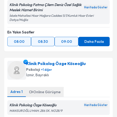
Klinik Psikolog Fatma Çilem Deniz Özel Sağlık
Haritada Göster
Meslek Hizmet Birimi
İskele Mahallesi Hisar Mağara Caddesi 5/3 Kumluk Hisar Evleri
Datça/Muğla
En Yakın Saatler
08:00
08:30
09:00
Daha Fazla
Klinik Psikolog Özge Köseoğlu
Psikoloji
+
1
diğer
İzmir
, Bayraklı
Adres
1
Online Görüşme
Klinik Psikolog Özge Köseoğlu
Haritada Göster
MANSUROĞLU MAH. 286 SK. NO28/9