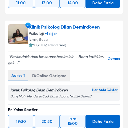
11:00
13:00
14:00
Daha Fazla
Klinik Psikolog Dilan Demirdöven
Psikoloji
+
1
diğer
İzmir
, Buca
5
(
7
Değerlendirme)
Farkındalık dolu bir seansı benim icin. . Bana kattıkları
Devamı
çok...
Adres
1
Online Görüşme
Klinik Psikolog Dilan Demirdöven
Haritada Göster
Barış Mah. Menderes Cad. Bazer Apart. No:124 Daire:7
En Yakın Saatler
Yarın
19:30
20:30
Daha Fazla
15:00