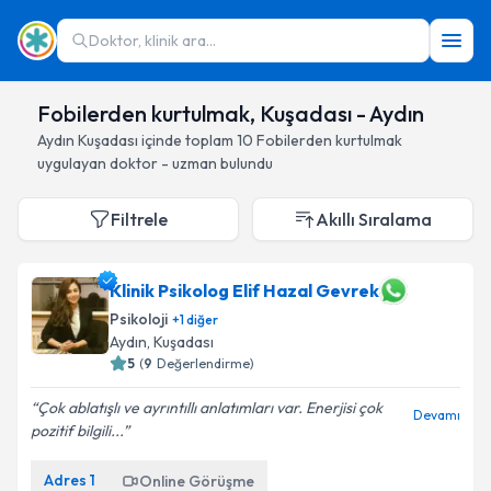
Doktor, klinik ara...
Fobilerden kurtulmak, Kuşadası - Aydın
Aydın
Kuşadası
içinde toplam
10
Fobilerden kurtulmak
uygulayan doktor - uzman bulundu
Filtrele
Akıllı Sıralama
Klinik Psikolog Elif Hazal Gevrek
Psikoloji
+
1
diğer
Aydın
, Kuşadası
5
(
9
Değerlendirme)
Çok ablatışlı ve ayrıntıllı anlatımları var. Enerjisi çok
Devamı
pozitif bilgili...
Adres
1
Online Görüşme