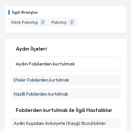
Çocuk Gelişim Uzmanı Ayşe Yılmaz
için randevu
takvimi talebi oluşturun. Size bu uzmandan randevu
İlgili Branşlar
almanız için bir takvim hazırlandığında e-posta ile
bilgilendireceğiz.
Klinik Psikolog
Psikoloji
2
2
E-posta Adresiniz
Aydın İlçeleri
Kişisel verilerimin işlenmesine ilişkin
Aydınlatma
Aydın
Fobilerden kurtulmak
Metni
'ni okudum ve kişisel verilerimin belirtilen
kapsamda işlenmesini kabul ediyorum.
Efeler
Fobilerden kurtulmak
Takvim Talebini Gönder
Nazilli
Fobilerden kurtulmak
Fobilerden kurtulmak ile İlgili Hastalıklar
Aydın Kuşadası Anksiyete (Kaygı) Bozuklukları