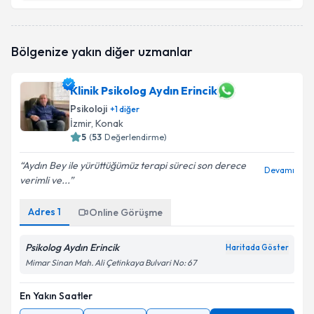
Klinik Psikolog Büşra Demirhan Avcı
için randevu
Bölgenize yakın diğer uzmanlar
takvimi talebi oluşturun. Size bu uzmandan randevu
almanız için bir takvim hazırlandığında e-posta ile
bilgilendireceğiz.
Klinik Psikolog Aydın Erincik
Psikoloji
E-posta Adresiniz
+
1
diğer
İzmir
, Konak
5
(
53
Değerlendirme)
Aydın Bey ile yürüttüğümüz terapi süreci son derece
Devamı
Kişisel verilerimin işlenmesine ilişkin
Aydınlatma
verimli ve...
Metni
'ni okudum ve kişisel verilerimin belirtilen
kapsamda işlenmesini kabul ediyorum.
Adres
1
Online Görüşme
Psikolog Aydın Erincik
Haritada Göster
Takvim Talebini Gönder
Mimar Sinan Mah. Ali Çetinkaya Bulvari No: 67
En Yakın Saatler