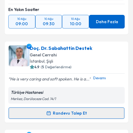
En Yakın Saatler
10 Ağu
10 Ağu
10 Ağu
Daha Fazla
09:00
09:30
10:00
Doç. Dr. Sabahattin Destek
Genel Cerrahi
İstanbul
, Şişli
4.9
(
5
Değerlendirme)
Devamı
He is very caring and soft spoken. He is a...
Türkiye Hastanesi
Merkez, Darülaceze Cad. 14/1
Randevu Talep Et
Randevu Takvimi Talebi