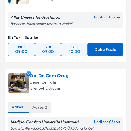
Atlas Üniversitesi Hastanesi
Haritada Göster
Barbaros, Hoca Ahmet Yesevi Cd. No:149
En Yakın Saatler
Yarın
Yarın
Yarın
Daha Fazla
09:00
09:30
10:00
Op. Dr. Cem Oruç
Genel Cerrahi
İstanbul
, Üsküdar
Adres
1
Adres
2
Medipol Çamlıca Üniversite Hastanesi
Haritada Göster
Bulgurlu, Alemdağ Cd No:102, 34696 Üsküdar/İstanbul