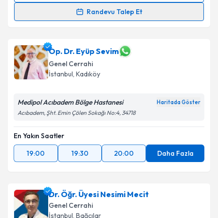
Randevu Talep Et
Doç. Dr. Hüsnü Aydın
için randevu takvimi talebi
oluşturun. Size bu uzmandan randevu almanız için bir
takvim hazırlandığında e-posta ile bilgilendireceğiz.
Op. Dr. Eyüp Sevim
Genel Cerrahi
E-posta Adresiniz
İstanbul
, Kadıköy
Medipol Acıbadem Bölge Hastanesi
Haritada Göster
Acıbadem, Şht. Emin Çölen Sokağı No:4, 34718
Kişisel verilerimin işlenmesine ilişkin
Aydınlatma
Metni
'ni okudum ve kişisel verilerimin belirtilen
En Yakın Saatler
kapsamda işlenmesini kabul ediyorum.
19:00
19:30
20:00
Daha Fazla
Takvim Talebini Gönder
Dr. Öğr. Üyesi Nesimi Mecit
Genel Cerrahi
İstanbul
, Bağcılar