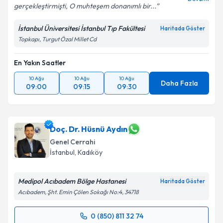
gerçekleştirmişti, O muhteşem donanımlı bir...
Metni
'ni okudum ve kişisel verilerimin belirtilen
kapsamda işlenmesini kabul ediyorum.
İstanbul Üniversitesi İstanbul Tıp Fakültesi
Haritada Göster
Topkapı, Turgut Özal Millet Cd
Takvim Talebini Gönder
En Yakın Saatler
10 Ağu
10 Ağu
10 Ağu
Daha Fazla
09:00
09:15
09:30
Doç. Dr. Hüsnü Aydın
Genel Cerrahi
İstanbul
, Kadıköy
Medipol Acıbadem Bölge Hastanesi
Haritada Göster
Acıbadem, Şht. Emin Çölen Sokağı No:4, 34718
0 (850) 811 32 74
Randevu Takvimi Talebi