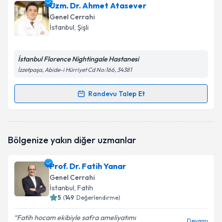
Doç. Dr. Sabahattin Destek
için randevu takvimi
Uzm. Dr. Ahmet Atasever
talebi oluşturun. Size bu uzmandan randevu almanız
Genel Cerrahi
için bir takvim hazırlandığında e-posta ile
İstanbul
, Şişli
bilgilendireceğiz.
E-posta Adresiniz
İstanbul Florence Nightingale Hastanesi
İzzetpaşa, Abide-i Hürriyet Cd No:166, 34381
Randevu Talep Et
Randevu Takvimi Talebi
Kişisel verilerimin işlenmesine ilişkin
Aydınlatma
Metni
'ni okudum ve kişisel verilerimin belirtilen
kapsamda işlenmesini kabul ediyorum.
Uzm. Dr. Ahmet Atasever
için randevu takvimi talebi
Bölgenize yakın diğer uzmanlar
oluşturun. Size bu uzmandan randevu almanız için bir
takvim hazırlandığında e-posta ile bilgilendireceğiz.
Takvim Talebini Gönder
Prof. Dr. Fatih Yanar
E-posta Adresiniz
Genel Cerrahi
İstanbul
, Fatih
5
(
149
Değerlendirme)
Fatih hocam ekibiyle safra ameliyatımı
Kişisel verilerimin işlenmesine ilişkin
Aydınlatma
Devamı