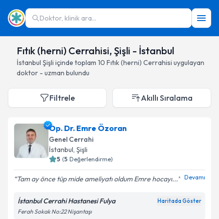
Doktor, klinik ara...
Fıtık (herni) Cerrahisi, Şişli - İstanbul
İstanbul
Şişli
içinde toplam
10
Fıtık (herni) Cerrahisi
uygulayan
doktor - uzman bulundu
Filtrele
Akıllı Sıralama
Op. Dr. Emre Özoran
Genel Cerrahi
İstanbul
, Şişli
5
(
5
Değerlendirme)
Devamı
Tam ay önce tüp mide ameliyatı oldum Emre hocayı...
İstanbul Cerrahi Hastanesi Fulya
Haritada Göster
Ferah Sokak No:22 Nişantaşı