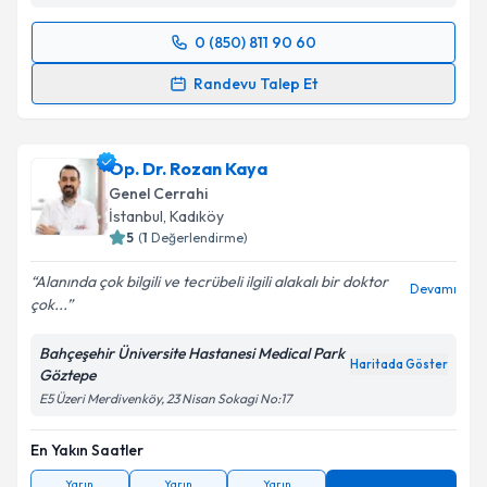
0 (850) 811 90 60
Randevu Takvimi Talebi
Randevu Talep Et
Op. Dr. Cem Oruç
için randevu takvimi talebi
oluşturun. Size bu uzmandan randevu almanız için bir
Op. Dr. Rozan Kaya
takvim hazırlandığında e-posta ile bilgilendireceğiz.
Genel Cerrahi
E-posta Adresiniz
İstanbul
, Kadıköy
5
(
1
Değerlendirme)
Alanında çok bilgili ve tecrübeli ilgili alakalı bir doktor
Devamı
çok...
Kişisel verilerimin işlenmesine ilişkin
Aydınlatma
Metni
'ni okudum ve kişisel verilerimin belirtilen
Bahçeşehir Üniversite Hastanesi Medical Park
kapsamda işlenmesini kabul ediyorum.
Haritada Göster
Göztepe
E5 Üzeri Merdivenköy, 23 Nisan Sokagi No:17
Takvim Talebini Gönder
En Yakın Saatler
Yarın
Yarın
Yarın