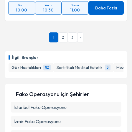
Yarın
Yarın
Yarın
Daha Fazla
10:00
10:30
11:00
1
2
3
›
İlgili Branşlar
Göz Hastalıkları
Sertifikalı Medikal Estetik
Mezoter
82
3
Fako Operasyonu
için Şehirler
İstanbul
Fako Operasyonu
İzmir
Fako Operasyonu