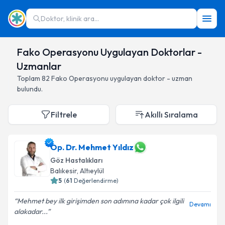
Doktor, klinik ara...
Fako Operasyonu Uygulayan Doktorlar -
Uzmanlar
Toplam
82
Fako Operasyonu
uygulayan doktor - uzman
bulundu.
Filtrele
Akıllı Sıralama
Op. Dr. Mehmet Yıldız
Göz Hastalıkları
Balıkesir
,
Altıeylül
5
(
61
Değerlendirme)
Mehmet bey ilk girişimden son adımına kadar çok ilgili
Devamı
alakadar...