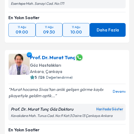
Esentepe Mah. Sanayi Cad. No:171
En Yakın Saatler
11 Ağu
11 Ağu
11 Ağu
Daha Fazla
09:00
09:30
10:00
Prof. Dr. Murat Tunç
Göz Hastalıkları
Ankara
,
Çankaya
5
(
126
Değerlendirme)
Murat hocama Sivas’tan anlık gelişen görme kaybı
Devamı
şikayetiyle geldim optik...
Prof. Dr. Murat Tunç Göz Doktoru
Haritada Göster
Kavakdere Mah. Tunus Cad. No:9 Kat:3 Daire:13 Çankaya Ankara
En Yakın Saatler