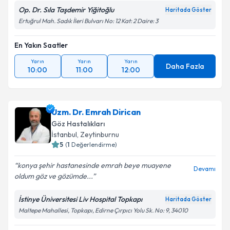
Op. Dr. Sıla Taşdemir Yiğitoğlu
Haritada Göster
Ertuğrul Mah. Sadık İleri Bulvarı No: 12 Kat: 2 Daire: 3
En Yakın Saatler
Yarın
Yarın
Yarın
Daha Fazla
10:00
11:00
12:00
Uzm. Dr. Emrah Dirican
Göz Hastalıkları
İstanbul
,
Zeytinburnu
5
(
1
Değerlendirme)
konya şehir hastanesinde emrah beye muayene
Devamı
oldum göz ve gözümde...
İstinye Üniversitesi Liv Hospital Topkapı
Haritada Göster
Maltepe Mahallesi, Topkapı, Edirne Çırpıcı Yolu Sk. No: 9, 34010