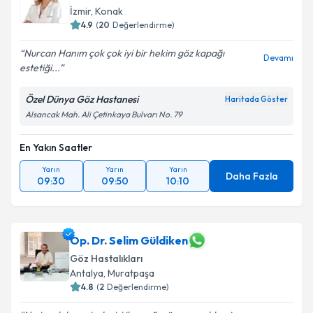
E-posta Adresiniz
İzmir
,
Konak
4.9
(
20
Değerlendirme)
Nurcan Hanım çok çok iyi bir hekim göz kapağı
Devamı
estetiği...
Kişisel verilerimin işlenmesine ilişkin
Aydınlatma
Metni
'ni okudum ve kişisel verilerimin belirtilen
Özel Dünya Göz Hastanesi
Haritada Göster
kapsamda işlenmesini kabul ediyorum.
Alsancak Mah. Ali Çetinkaya Bulvarı No. 79
En Yakın Saatler
Takvim Talebini Gönder
Yarın
Yarın
Yarın
Daha Fazla
09:30
09:50
10:10
Op. Dr. Selim Güldiken
Göz Hastalıkları
Antalya
,
Muratpaşa
4.8
(
2
Değerlendirme)