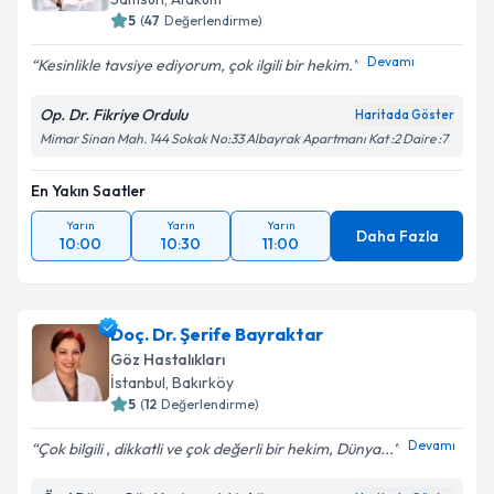
5
(
47
Değerlendirme)
Devamı
Kesinlikle tavsiye ediyorum, çok ilgili bir hekim.
Op. Dr. Fikriye Ordulu
Haritada Göster
Mimar Sinan Mah. 144 Sokak No:33 Albayrak Apartmanı Kat :2 Daire :7
En Yakın Saatler
Yarın
Yarın
Yarın
Daha Fazla
10:00
10:30
11:00
Doç. Dr. Şerife Bayraktar
Göz Hastalıkları
İstanbul
,
Bakırköy
5
(
12
Değerlendirme)
Devamı
Çok bilgili , dikkatli ve çok değerli bir hekim, Dünya...