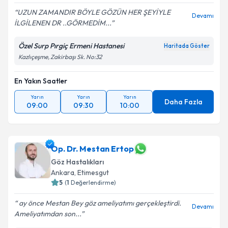
UZUN ZAMANDIR BÖYLE GÖZÜN HER ŞEYİYLE
Devamı
İLGİLENEN DR ..GÖRMEDİM...
Özel Surp Pırgiç Ermeni Hastanesi
Haritada Göster
Kazlıçeşme, Zakirbaşı Sk. No:32
En Yakın Saatler
Yarın
Yarın
Yarın
Daha Fazla
09:00
09:30
10:00
Op. Dr. Mestan Ertop
Göz Hastalıkları
Ankara
,
Etimesgut
5
(
1
Değerlendirme)
ay önce Mestan Bey göz ameliyatımı gerçekleştirdi.
Devamı
Ameliyatımdan son...