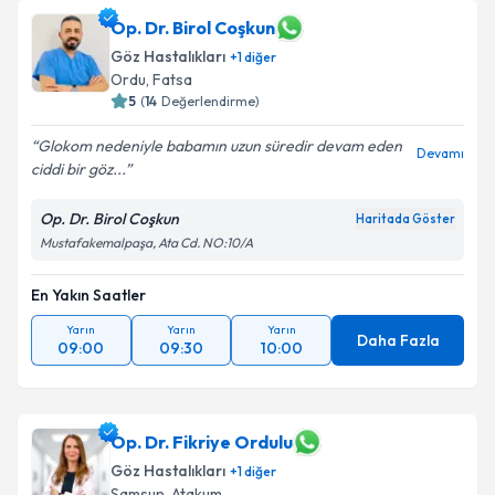
Op. Dr. Birol Coşkun
Göz Hastalıkları
+
1
diğer
Ordu
,
Fatsa
5
(
14
Değerlendirme)
Glokom nedeniyle babamın uzun süredir devam eden
Devamı
ciddi bir göz...
Op. Dr. Birol Coşkun
Haritada Göster
Mustafakemalpaşa, Ata Cd. NO:10/A
En Yakın Saatler
Yarın
Yarın
Yarın
Daha Fazla
09:00
09:30
10:00
Op. Dr. Fikriye Ordulu
Göz Hastalıkları
+
1
diğer
Samsun
,
Atakum