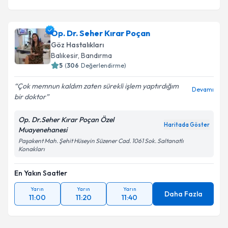
Op. Dr. Seher Kırar Poçan
Göz Hastalıkları
Balıkesir
,
Bandırma
5
(
306
Değerlendirme)
Çok memnun kaldım zaten sürekli işlem yaptırdığım
Devamı
bir doktor
Op. Dr.Seher Kırar Poçan Özel
Haritada Göster
Muayenehanesi
Paşakent Mah. Şehit Hüseyin Süzener Cad. 1061 Sok. Saltanatlı
Konakları
En Yakın Saatler
Yarın
Yarın
Yarın
Daha Fazla
11:00
11:20
11:40