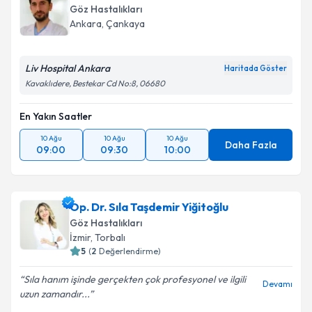
Göz Hastalıkları
Ankara
,
Çankaya
Liv Hospital Ankara
Haritada Göster
Kavaklıdere, Bestekar Cd No:8, 06680
En Yakın Saatler
10 Ağu
10 Ağu
10 Ağu
Daha Fazla
09:00
09:30
10:00
Op. Dr. Sıla Taşdemir Yiğitoğlu
Göz Hastalıkları
İzmir
,
Torbalı
5
(
2
Değerlendirme)
Sıla hanım işinde gerçekten çok profesyonel ve ilgili
Devamı
uzun zamandır...