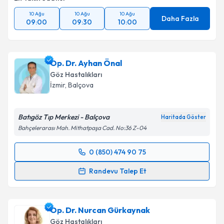
10 Ağu
10 Ağu
10 Ağu
Daha Fazla
09:00
09:30
10:00
Op. Dr. Ayhan Önal
Göz Hastalıkları
İzmir
,
Balçova
Batıgöz Tıp Merkezi - Balçova
Haritada Göster
Bahçelerarası Mah. Mithatpaşa Cad. No:36 Z-04
0 (850) 474 90 75
Randevu Takvimi Talebi
Randevu Talep Et
Op. Dr. Ayhan Önal
için randevu takvimi talebi
oluşturun. Size bu uzmandan randevu almanız için bir
Op. Dr. Nurcan Gürkaynak
takvim hazırlandığında e-posta ile bilgilendireceğiz.
Göz Hastalıkları