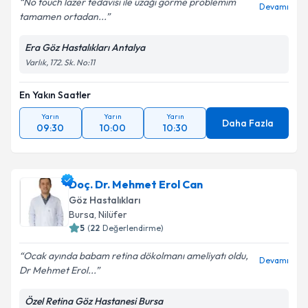
No touch lazer tedavisi ile uzağı görme problemim
Devamı
tamamen ortadan...
Era Göz Hastalıkları Antalya
Varlık, 172. Sk. No:11
En Yakın Saatler
Yarın
Yarın
Yarın
Daha Fazla
09:30
10:00
10:30
Doç. Dr. Mehmet Erol Can
Göz Hastalıkları
Bursa
,
Nilüfer
5
(
22
Değerlendirme)
Ocak ayında babam retina dökolmanı ameliyatı oldu,
Devamı
Dr Mehmet Erol...
Özel Retina Göz Hastanesi Bursa