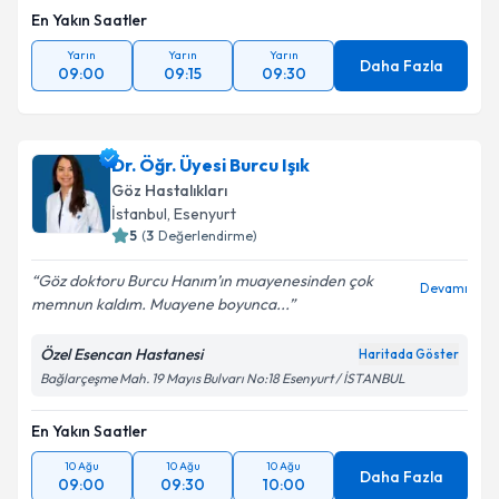
En Yakın Saatler
Yarın
Yarın
Yarın
Daha Fazla
09:00
09:15
09:30
Dr. Öğr. Üyesi Burcu Işık
Göz Hastalıkları
İstanbul
,
Esenyurt
5
(
3
Değerlendirme)
Göz doktoru Burcu Hanım’ın muayenesinden çok
Devamı
memnun kaldım. Muayene boyunca...
Özel Esencan Hastanesi
Haritada Göster
Bağlarçeşme Mah. 19 Mayıs Bulvarı No:18 Esenyurt / İSTANBUL
En Yakın Saatler
10 Ağu
10 Ağu
10 Ağu
Daha Fazla
09:00
09:30
10:00