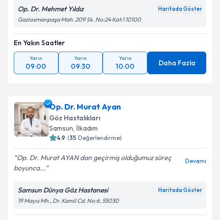
Op. Dr. Mehmet Yıldız
Haritada Göster
Gaziosmanpaşa Mah. 209 Sk. No:24 Kat:1 10100
En Yakın Saatler
Yarın
Yarın
Yarın
Daha Fazla
09:00
09:30
10:00
Op. Dr. Murat Ayan
Göz Hastalıkları
Samsun
,
İlkadım
4.9
(
35
Değerlendirme)
Op. Dr. Murat AYAN dan geçirmiş olduğumuz süreç
Devamı
boyunca...
Samsun Dünya Göz Hastanesi
Haritada Göster
19 Mayıs Mh., Dr. Kamil Cd. No:6, 55030