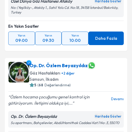
Özel Dünya Göz Hastanesi Ataköy
Haritada Göster
No: (Yeşilköy-, Ataköy 1., Sahil Yolu Cd. No:18, 34158 İstanbul/Bakırköy,
Turkey
En Yakın Saatler
Yarın
Yarın
Yarın
Daha Fazla
09:00
09:30
10:00
Op. Dr. Özlem Beyazyıldız
Göz Hastalıkları
+
2
diğer
Samsun
,
İlkadım
5
(
68
Değerlendirme)
Özlem hocama çocuğumu genel kontrol için
Devamı
götürüyorum. İletişimi oldukça iyi;...
Op. Dr. Özlem Beyazyıldız
Haritada Göster
Su apartmanı, Bahçelievler, AbdülHamithak Caddesi Kat:1 No :3, 55070