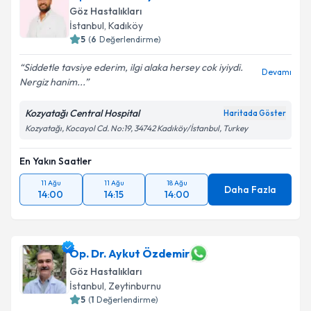
Göz Hastalıkları
İstanbul
,
Kadıköy
5
(
6
Değerlendirme)
Siddetle tavsiye ederim, ilgi alaka hersey cok iyiydi.
Devamı
Nergiz hanim...
Kozyatağı Central Hospital
Haritada Göster
Kozyatağı, Kocayol Cd. No:19, 34742 Kadıköy/İstanbul, Turkey
En Yakın Saatler
11 Ağu
11 Ağu
18 Ağu
Daha Fazla
14:00
14:15
14:00
Op. Dr. Aykut Özdemir
Göz Hastalıkları
İstanbul
,
Zeytinburnu
5
(
1
Değerlendirme)