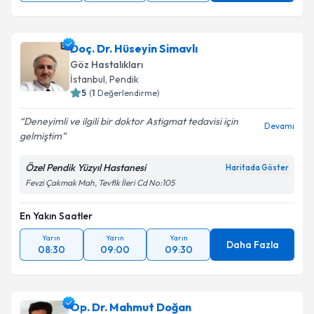
Doç. Dr. Hüseyin Simavlı
Göz Hastalıkları
İstanbul
,
Pendik
5
(
1
Değerlendirme)
Deneyimli ve ilgili bir doktor Astigmat tedavisi için
Devamı
gelmiştim
Özel Pendik Yüzyıl Hastanesi
Haritada Göster
Fevzi Çakmak Mah, Tevfik İleri Cd No:105
En Yakın Saatler
Yarın
Yarın
Yarın
Daha Fazla
08:30
09:00
09:30
Op. Dr. Mahmut Doğan