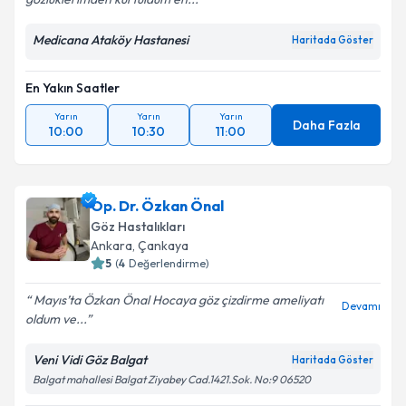
Medicana Ataköy Hastanesi
Haritada Göster
En Yakın Saatler
Yarın
Yarın
Yarın
Daha Fazla
10:00
10:30
11:00
Op. Dr. Özkan Önal
Göz Hastalıkları
Ankara
,
Çankaya
5
(
4
Değerlendirme)
Mayıs’ta Özkan Önal Hocaya göz çizdirme ameliyatı
Devamı
oldum ve...
Veni Vidi Göz Balgat
Haritada Göster
Balgat mahallesi Balgat Ziyabey Cad.1421.Sok. No:9 06520