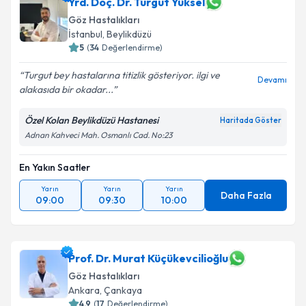
Yrd. Doç. Dr. Turgut Yüksel
Göz Hastalıkları
İstanbul
,
Beylikdüzü
5
(
34
Değerlendirme)
Turgut bey hastalarına titizlik gösteriyor. ilgi ve
Devamı
alakasıda bir okadar...
Özel Kolan Beylikdüzü Hastanesi
Haritada Göster
Adnan Kahveci Mah. Osmanlı Cad. No:23
En Yakın Saatler
Yarın
Yarın
Yarın
Daha Fazla
09:00
09:30
10:00
Prof. Dr. Murat Küçükevcilioğlu
Göz Hastalıkları
Ankara
,
Çankaya
4.9
(
17
Değerlendirme)