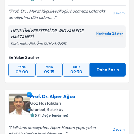
Prof. Dr. . Murat Küçükevcilioğlu hocamıza katarakt
Devamı
ameliyatımı dün oldum....
UFUK ÜNİVERSİTESİ DR. RIDVAN EGE
Haritada Göster
HASTANESİ
Kızılırmak, Ufuk Ünv. Cd No:1, 06510
En Yakın Saatler
Yarın
Yarın
Yarın
Daha Fazla
09:00
09:15
09:30
Prof. Dr. Alper Ağca
Göz Hastalıkları
İstanbul
,
Bakırköy
5
(
1
Değerlendirme)
Akıllı lens ameliyatımı Alper Hocam yaptı yakın
Devamı
gözlüklerimden kurtuldum en...