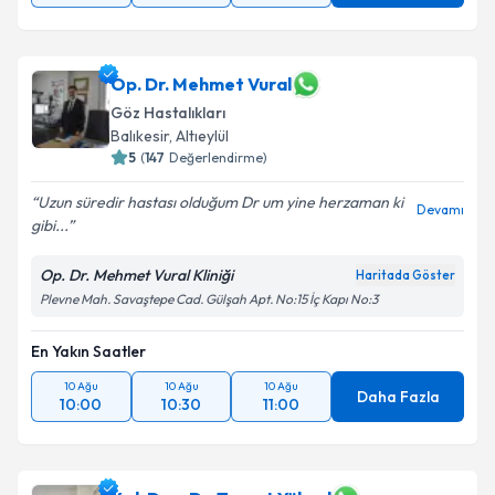
Op. Dr. Mehmet Vural
Göz Hastalıkları
Balıkesir
,
Altıeylül
5
(
147
Değerlendirme)
Uzun süredir hastası olduğum Dr um yine herzaman ki
Devamı
gibi...
Op. Dr. Mehmet Vural Kliniği
Haritada Göster
Plevne Mah. Savaştepe Cad. Gülşah Apt. No:15 İç Kapı No:3
En Yakın Saatler
10 Ağu
10 Ağu
10 Ağu
Daha Fazla
10:00
10:30
11:00