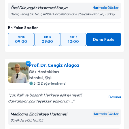
Özel Dünyagöz Hastanesi Konya
Haritada Göster
Bedir, Tebliğ Sk. No:1, 42100 Horozluhan OSB/Selçuklu/Konya, Turkey
En Yakın Saatler
Yarın
Yarın
Yarın
Daha Fazla
09:00
09:30
10:00
Prof. Dr. Cengiz Alagöz
Göz Hastalıkları
İstanbul
,
Şişli
5
(
2
Değerlendirme)
çok ilgili ve başarılı.Herkese eşit iyi niyetli
Devamı
davranıyor.çok teşekkür ediyorum...
Medicana Zincirlikuyu Hastanesi
Haritada Göster
Büyükdere Cd. No:165