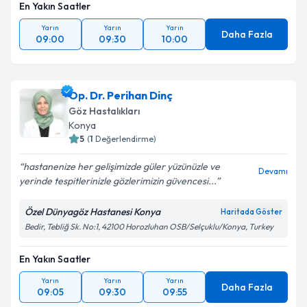
En Yakın Saatler
Yarın
Yarın
Yarın
Daha Fazla
09:00
09:30
10:00
Op. Dr. Perihan Dinç
Göz Hastalıkları
Konya
5
(
1
Değerlendirme)
hastanenize her gelişimizde güler yüzünüzle ve
Devamı
yerinde tespitlerinizle gözlerimizin güvencesi...
Özel Dünyagöz Hastanesi Konya
Haritada Göster
Bedir, Tebliğ Sk. No:1, 42100 Horozluhan OSB/Selçuklu/Konya, Turkey
En Yakın Saatler
Yarın
Yarın
Yarın
Daha Fazla
09:05
09:30
09:55