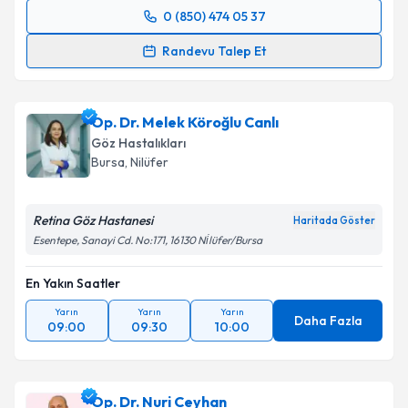
0 (850) 474 05 37
Randevu Takvimi Talebi
Randevu Talep Et
Prof. Dr. Cengiz Alagöz
için randevu takvimi talebi
oluşturun. Size bu uzmandan randevu almanız için bir
Op. Dr. Melek Köroğlu Canlı
takvim hazırlandığında e-posta ile bilgilendireceğiz.
Göz Hastalıkları
E-posta Adresiniz
Bursa
,
Nilüfer
Retina Göz Hastanesi
Haritada Göster
Esentepe, Sanayi Cd. No:171, 16130 Ni̇lüfer/Bursa
Kişisel verilerimin işlenmesine ilişkin
Aydınlatma
Metni
'ni okudum ve kişisel verilerimin belirtilen
En Yakın Saatler
kapsamda işlenmesini kabul ediyorum.
Yarın
Yarın
Yarın
Daha Fazla
09:00
09:30
10:00
Takvim Talebini Gönder
Op. Dr. Nuri Ceyhan