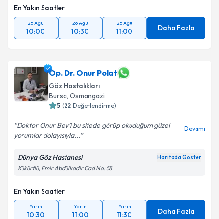
En Yakın Saatler
26 Ağu
26 Ağu
26 Ağu
Daha Fazla
10:00
10:30
11:00
Op. Dr. Onur Polat
Göz Hastalıkları
Bursa
,
Osmangazi
5
(
22
Değerlendirme)
Doktor Onur Bey’i bu sitede görüp okuduğum güzel
Devamı
yorumlar dolayısıyla...
Dünya Göz Hastanesi
Haritada Göster
Kükürtlü, Emir Abdülkadir Cad No: 58
En Yakın Saatler
Yarın
Yarın
Yarın
Daha Fazla
10:30
11:00
11:30