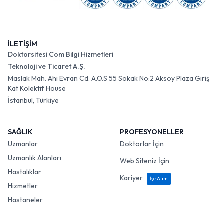
İLETİŞİM
Doktorsitesi Com Bilgi Hizmetleri
Teknoloji ve Ticaret A.Ş.
Maslak Mah. Ahi Evran Cd. A.O.S 55 Sokak No:2 Aksoy Plaza Giriş
Kat Kolektif House
İstanbul, Türkiye
SAĞLIK
PROFESYONELLER
Uzmanlar
Doktorlar İçin
Uzmanlık Alanları
Web Siteniz İçin
Hastalıklar
Kariyer
İşe Alım
Hizmetler
Hastaneler