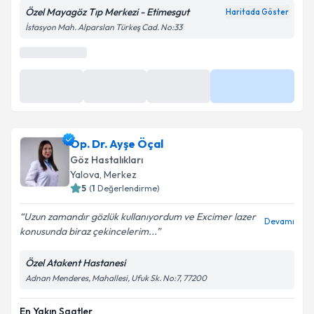
Özel Mayagöz Tıp Merkezi - Etimesgut
Haritada Göster
İstasyon Mah. Alparslan Türkeş Cad. No:33
Op. Dr. Ayşe Öçal
Göz Hastalıkları
Yalova
,
Merkez
5
(
1
Değerlendirme)
Uzun zamandır gözlük kullanıyordum ve Excimer lazer
Devamı
konusunda biraz çekincelerim...
Özel Atakent Hastanesi
Adnan Menderes, Mahallesi, Ufuk Sk. No:7, 77200
En Yakın Saatler