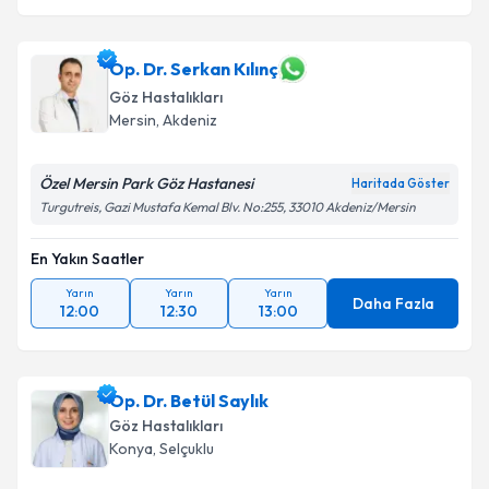
Op. Dr. Serkan Kılınç
Göz Hastalıkları
Mersin
,
Akdeniz
Özel Mersin Park Göz Hastanesi
Haritada Göster
Turgutreis, Gazi Mustafa Kemal Blv. No:255, 33010 Akdeniz/Mersin
En Yakın Saatler
Yarın
Yarın
Yarın
Daha Fazla
12:00
12:30
13:00
Op. Dr. Betül Saylık
Göz Hastalıkları
Konya
,
Selçuklu