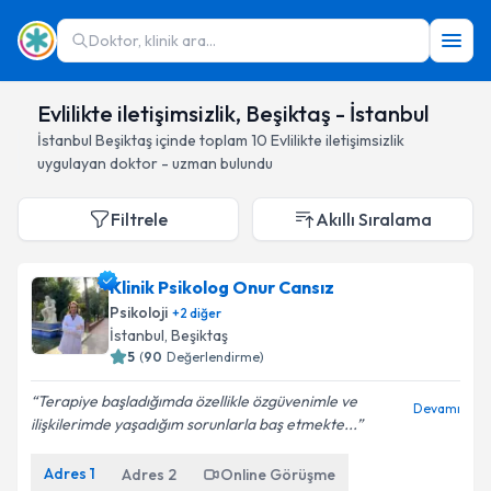
Doktor, klinik ara...
Evlilikte iletişimsizlik, Beşiktaş - İstanbul
İstanbul
Beşiktaş
içinde toplam
10
Evlilikte iletişimsizlik
uygulayan doktor - uzman bulundu
Filtrele
Akıllı Sıralama
Klinik Psikolog Onur Cansız
Psikoloji
+
2
diğer
İstanbul
, Beşiktaş
5
(
90
Değerlendirme)
Terapiye başladığımda özellikle özgüvenimle ve
Devamı
ilişkilerimde yaşadığım sorunlarla baş etmekte...
Adres
1
Adres
2
Online Görüşme