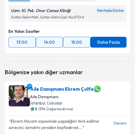
Uzm. Kl. Psk. Onur Cansız Kliniği
Haritada Göster
Sultan Selim Mah. Sultan Selim Cad. No:57 D:4
En Yakın Saatler
13:00
14:00
15:00
Daha Fazla
Bölgenize yakın diğer uzmanlar
Aile Danışmanı Ekrem Çulfa
Aile Danışmanı
İstanbul
, Üsküdar
5
(
174
Değerlendirme)
Ekrem Hocam sayesinde yaşadığım terk edilme
Devamı
sürecini, kendimi yeniden keşfederek...