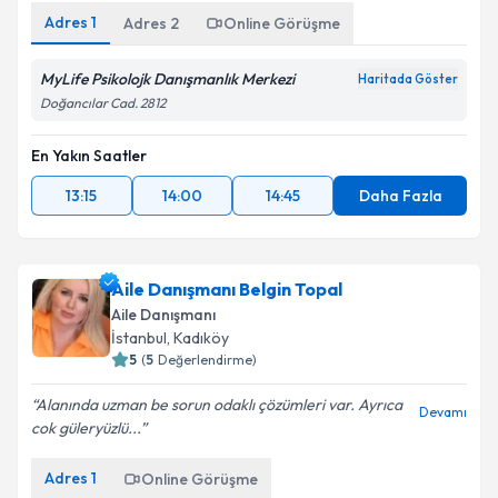
Adres
1
Adres
2
Online Görüşme
MyLife Psikolojk Danışmanlık Merkezi
Haritada Göster
Doğancılar Cad. 2812
En Yakın Saatler
13:15
14:00
14:45
Daha Fazla
Aile Danışmanı Belgin Topal
Aile Danışmanı
İstanbul
, Kadıköy
5
(
5
Değerlendirme)
Alanında uzman be sorun odaklı çözümleri var. Ayrıca
Devamı
cok güleryüzlü...
Adres
1
Online Görüşme