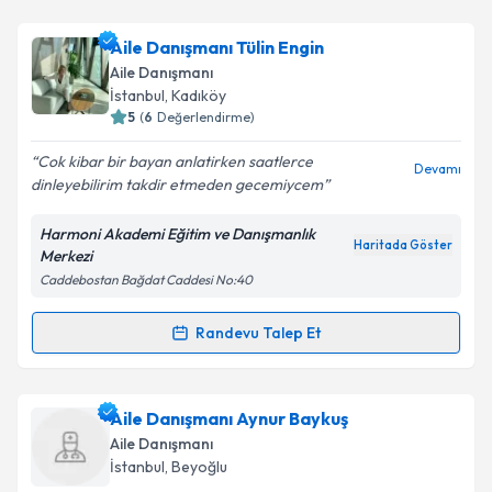
Aile Danışmanı Tülin Engin
Aile Danışmanı
İstanbul
, Kadıköy
5
(
6
Değerlendirme)
Cok kibar bir bayan anlatirken saatlerce
Devamı
dinleyebilirim takdir etmeden gecemiycem
Harmoni Akademi Eğitim ve Danışmanlık
Haritada Göster
Merkezi
Caddebostan Bağdat Caddesi No:40
Randevu Talep Et
Randevu Takvimi Talebi
Aile Danışmanı Tülin Engin
için randevu takvimi
Aile Danışmanı Aynur Baykuş
talebi oluşturun. Size bu uzmandan randevu almanız
Aile Danışmanı
için bir takvim hazırlandığında e-posta ile
İstanbul
, Beyoğlu
bilgilendireceğiz.