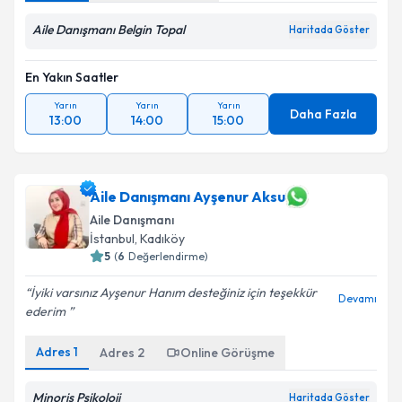
Aile Danışmanı Belgin Topal
Haritada Göster
En Yakın Saatler
Yarın
Yarın
Yarın
Daha Fazla
13:00
14:00
15:00
Aile Danışmanı Ayşenur Aksu
Aile Danışmanı
İstanbul
, Kadıköy
5
(
6
Değerlendirme)
İyiki varsınız Ayşenur Hanım desteğiniz için teşekkür
Devamı
ederim ️
Adres
1
Adres
2
Online Görüşme
Minoris Psikoloji
Haritada Göster