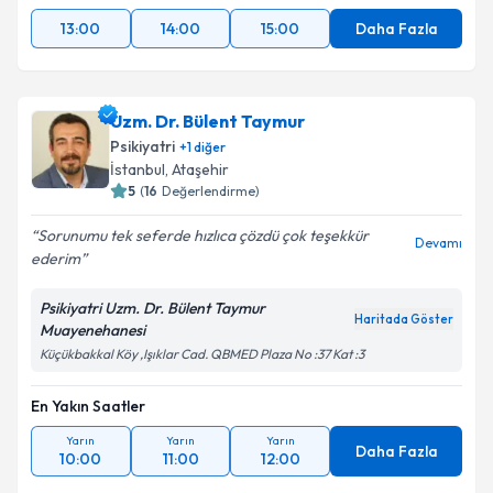
13:00
14:00
15:00
Daha Fazla
Uzm. Dr. Bülent Taymur
Psikiyatri
+
1
diğer
İstanbul
, Ataşehir
5
(
16
Değerlendirme)
Sorunumu tek seferde hızlıca çözdü çok teşekkür
Devamı
ederim
Psikiyatri Uzm. Dr. Bülent Taymur
Haritada Göster
Muayenehanesi
Küçükbakkal Köy ,Işıklar Cad. QBMED Plaza No :37 Kat :3
En Yakın Saatler
Yarın
Yarın
Yarın
Daha Fazla
10:00
11:00
12:00