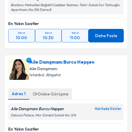
Bostancı Mahallesi Bağdat Caddesi Yazmacı Tahir Sokak İnci Tokluoğlu
Apartmanı No:516 Daire:8
En Yakın Saatler
Yarın
Yarın
Yarın
Daha Fazla
10:00
10:30
11:00
Aile Danışmanı Burcu Hepşen
Aile Danışmanı
İstanbul
, Ataşehir
Adres
1
Online Görüşme
Aile Danışmanı Burcu Hepşen
Haritada Göster
Deluxia Palace, Mor Sümbül Sokak No: 5/A
En Yakın Saatler