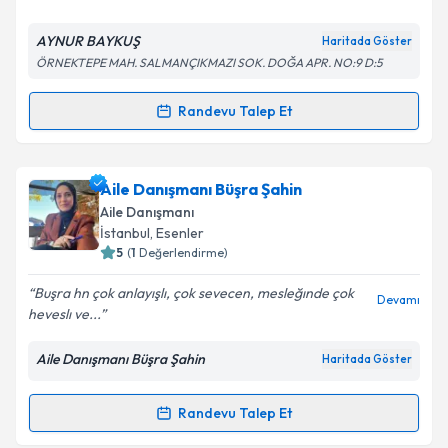
E-posta Adresiniz
AYNUR BAYKUŞ
Haritada Göster
ÖRNEKTEPE MAH. SALMANÇIKMAZI SOK. DOĞA APR. NO:9 D:5
Randevu Talep Et
Randevu Takvimi Talebi
Kişisel verilerimin işlenmesine ilişkin
Aydınlatma
Metni
'ni okudum ve kişisel verilerimin belirtilen
kapsamda işlenmesini kabul ediyorum.
Aile Danışmanı Aynur Baykuş
için randevu takvimi
Aile Danışmanı Büşra Şahin
talebi oluşturun. Size bu uzmandan randevu almanız
Aile Danışmanı
için bir takvim hazırlandığında e-posta ile
Takvim Talebini Gönder
İstanbul
, Esenler
bilgilendireceğiz.
5
(
1
Değerlendirme)
E-posta Adresiniz
Buşra hn çok anlayışlı, çok sevecen, mesleğınde çok
Devamı
heveslı ve...
Aile Danışmanı Büşra Şahin
Haritada Göster
Kişisel verilerimin işlenmesine ilişkin
Aydınlatma
Metni
'ni okudum ve kişisel verilerimin belirtilen
Randevu Talep Et
Randevu Takvimi Talebi
kapsamda işlenmesini kabul ediyorum.