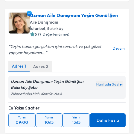
Uzman Aile Danışmanı Yeşim Gönül Şen
Aile Danışmanı
İstanbul
, Bakırköy
5
(
7
Değerlendirme)
Yeşim hanım gerçekten işini severek ve çok güzel
Devamı
yapıyor hayatımın...
Adres
1
Adres
2
Uzman Aile Danışmanı Yeşim Gönül Şen
Haritada Göster
Bakırköy Şube
Zuhuratbaba Mah. Kent Sk. No:6
En Yakın Saatler
Yarın
Yarın
Yarın
Daha Fazla
09:00
10:15
13:15