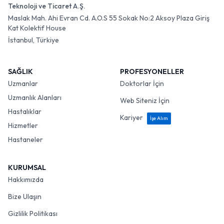
Teknoloji ve Ticaret A.Ş.
Maslak Mah. Ahi Evran Cd. A.O.S 55 Sokak No:2 Aksoy Plaza Giriş
Kat Kolektif House
İstanbul, Türkiye
SAĞLIK
PROFESYONELLER
Uzmanlar
Doktorlar İçin
Uzmanlık Alanları
Web Siteniz İçin
Hastalıklar
Kariyer
İşe Alım
Hizmetler
Hastaneler
KURUMSAL
Hakkımızda
Bize Ulaşın
Gizlilik Politikası