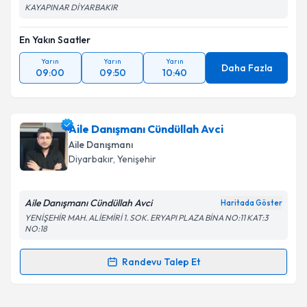
KAYAPINAR DİYARBAKIR
En Yakın Saatler
Yarın
Yarın
Yarın
Daha Fazla
09:00
09:50
10:40
Aile Danışmanı Cündüllah Avci
Aile Danışmanı
Diyarbakır
, Yenişehir
Aile Danışmanı Cündüllah Avci
Haritada Göster
YENİŞEHİR MAH. ALİEMİRİ 1. SOK. ERYAPI PLAZA BİNA NO:11 KAT:3
NO:18
Randevu Talep Et
Randevu Takvimi Talebi