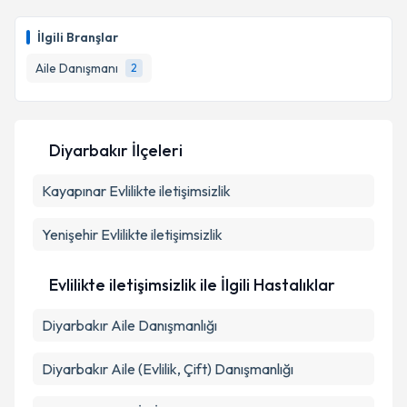
Aile Danışmanı Cündüllah Avci
için randevu takvimi
talebi oluşturun. Size bu uzmandan randevu almanız
İlgili Branşlar
için bir takvim hazırlandığında e-posta ile
bilgilendireceğiz.
Aile Danışmanı
2
E-posta Adresiniz
Diyarbakır İlçeleri
Kayapınar
Kişisel verilerimin işlenmesine ilişkin
Evlilikte iletişimsizlik
Aydınlatma
Metni
'ni okudum ve kişisel verilerimin belirtilen
kapsamda işlenmesini kabul ediyorum.
Yenişehir
Evlilikte iletişimsizlik
Takvim Talebini Gönder
Evlilikte iletişimsizlik ile İlgili Hastalıklar
Diyarbakır Aile Danışmanlığı
Diyarbakır Aile (Evlilik, Çift) Danışmanlığı