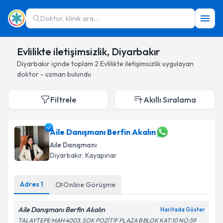
Doktor, klinik ara...
Evlilikte iletişimsizlik, Diyarbakır
Diyarbakır
içinde toplam
2
Evlilikte iletişimsizlik
uygulayan
doktor - uzman bulundu
Filtrele
Akıllı Sıralama
Aile Danışmanı Berfin Akalın
Aile Danışmanı
Diyarbakır
, Kayapınar
Adres
1
Online Görüşme
Aile Danışmanı Berfin Akalın
Haritada Göster
TALAYTEPE MAH 4003. SOK POZİTİF PLAZA B BLOK KAT:10 NO:59