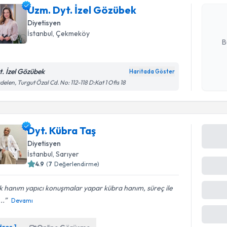
Uzm. Dyt. İzel Gözübek
hazırlandığ
Diyetisyen
E-posta Ad
İstanbul
, Çekmeköy
B
t. İzel Gözübek
Haritada Göster
Kişisel
delen, Turgut Özal Cd. No: 112-118 D:Kat 1 Ofis 18
okudum
işlenm
Dyt. Kübra Taş
Diyetisyen
İstanbul
, Sarıyer
4.9
(
7
Değerlendirme)
 hanım yapıcı konuşmalar yapar kübra hanım, süreç ile
...
Devamı