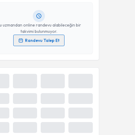
ında e-posta ile bilgilendireceğiz.
resiniz
u uzmandan online randevu alabileceğin bir
takvimi bulunmuyor.
Randevu Talep Et
 verilerimin işlenmesine ilişkin
Aydınlatma Metni
'ni
 ve kişisel verilerimin belirtilen kapsamda
esini kabul ediyorum.
Takvim Talebini Gönder