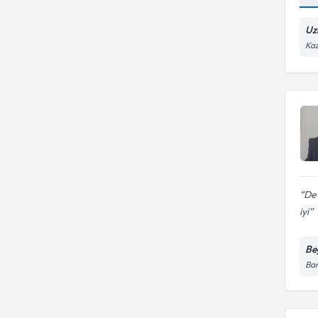
Uz
Kaz
De
iyi
Be
Ban