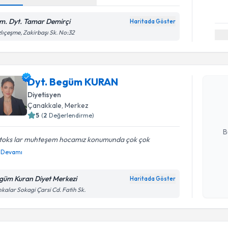
m. Dyt. Tamar Demirçi
Haritada Göster
lıçeşme, Zakirbaşı Sk. No:32
Randevu T
Dyt. Beg
Dyt. Begüm KURAN
bu uzmandan
Diyetisyen
posta ile bi
Çanakkale
, Merkez
5
(
2
Değerlendirme)
E-posta Ad
B
toks lar muhteşem hocamız konumunda çok çok
Devamı
Kişisel
okudum
güm Kuran Diyet Merkezi
Haritada Göster
Randevu T
işlenm
kalar Sokagi Çarsi Cd. Fatih Sk.
Uzm. Dyt.
Size bu uzm