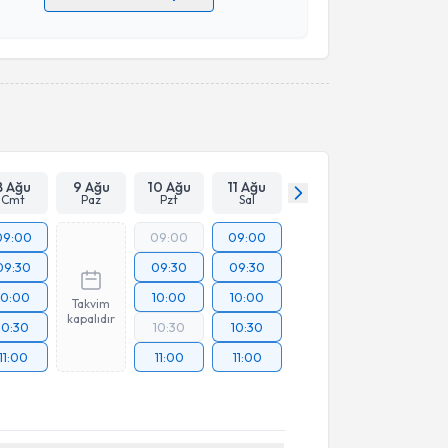
 verilerimin işlenmesine ilişkin
Aydınlatma Metni
'ni
 ve kişisel verilerimin belirtilen kapsamda
esini kabul ediyorum.
Takvim Talebini Gönder
8 Ağu
9 Ağu
10 Ağu
11 Ağu
Cmt
Paz
Pzt
Sal
09:00
09:00
09:00
09:30
09:30
09:30
10:00
10:00
10:00
Takvim
kapalıdır
10:30
10:30
10:30
11:00
11:00
11:00