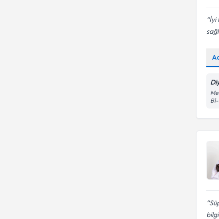
İyi
sağlı
A
Di
Met
B1-
Süp
bilgi