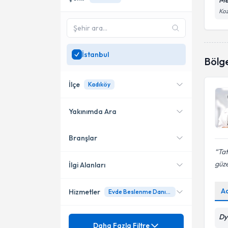
Me
Koz
İstanbul
Bölg
İlçe
Kadıköy
Yakınımda Ara
Branşlar
Konumuma yakın uzmanları
Ataşehir
göster
Tat
Bakırköy
güze
İlgi Alanları
Başakşehir
A
Hizmetler
Evde Beslenme Danışmanlığı
Diyetisyen
Bayrampaşa
Dy
Mezuniyet
Adölesan Çağı Beslenme
Daha Fazla Filtre
Beylikdüzü