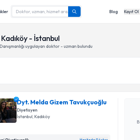
ikler
Blog
Kayıt Ol
Kadıköy - İstanbul
Danışmanlığı
uygulayan doktor - uzman bulundu
Randevu T
Dyt. Meld
oluşturun. 
Dyt. Melda Gizem Tavukçuoğlu
hazırlandığ
Diyetisyen
E-posta Ad
İstanbul
, Kadıköy
B