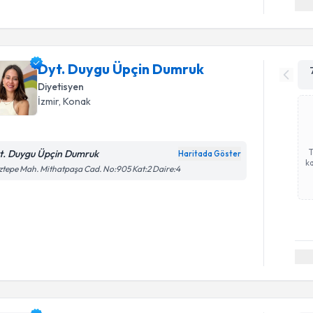
Dyt. Duygu Üpçin Dumruk
Diyetisyen
İzmir
, Konak
t. Duygu Üpçin Dumruk
Haritada Göster
ka
tepe Mah. Mithatpaşa Cad. No:905 Kat:2 Daire:4