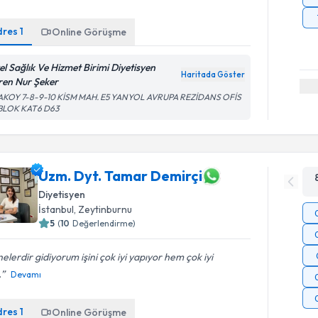
dres
1
Online Görüşme
el Sağlık Ve Hizmet Birimi Diyetisyen
Haritada Göster
ren Nur Şeker
AKOY 7-8-9-10 KİSM MAH. E5 YANYOL AVRUPA REZİDANS OFİS
 BLOK KAT6 D63
Uzm. Dyt. Tamar Demirçi
Diyetisyen
İstanbul
, Zeytinburnu
5
(
10
Değerlendirme)
elerdir gidiyorum işini çok iyi yapıyor hem çok iyi
.
Devamı
dres
1
Online Görüşme