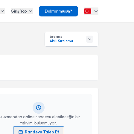
Giriş Yap
Doktor musun?
Sıralama
Akıllı Sıralama
akvimi Talebi
a Gizem Tavukçuoğlu
için randevu takvimi talebi
Size bu uzmandan randevu almanız için bir takvim
ında e-posta ile bilgilendireceğiz.
resiniz
u uzmandan online randevu alabileceğin bir
takvimi bulunmuyor.
Randevu Talep Et