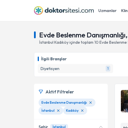
Uzmanlar
Klin
Evde Beslenme Danışmanlığı, 
İstanbul
Kadıköy
içinde toplam
10
Evde Beslenme 
İlgili Branşlar
Diyetisyen
1
Aktif Filtreler
Evde Beslenme Danışmanlığı
İstanbul
Kadıköy
Şehir
İstanbul