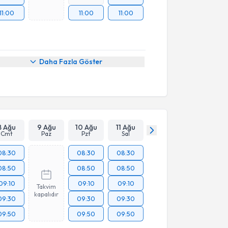
11:00
11:00
11:00
Daha Fazla Göster
8 Ağu
9 Ağu
10 Ağu
11 Ağu
Cmt
Paz
Pzt
Sal
08:30
08:30
08:30
08:50
08:50
08:50
09:10
09:10
09:10
Takvim
kapalıdır
09:30
09:30
09:30
09:50
09:50
09:50