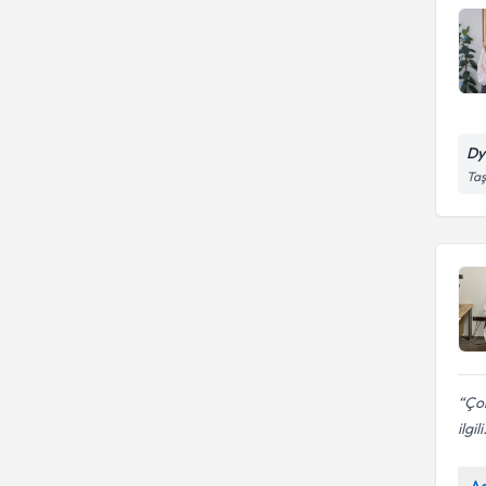
Dy
Taş
Çok
ilgili