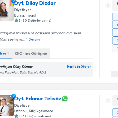
Dyt. Dilay Dizdar
Diyetisyen
Bursa
, İnegöl
5
(
60
Değerlendirme)
adaşımın tavsiyesi ile başladım dilay hanıma, şuan
iğim seviyeye...
Devamı
dres
1
Online Görüşme
yetisyen Dilay Dizdar
Haritada Göster
al Paşa Mah. Bizim Sok. No :1 D:2
Dyt. Edanur Teksöz
Diyetisyen
İstanbul
, Küçükçekmece
5
(
37
Değerlendirme)