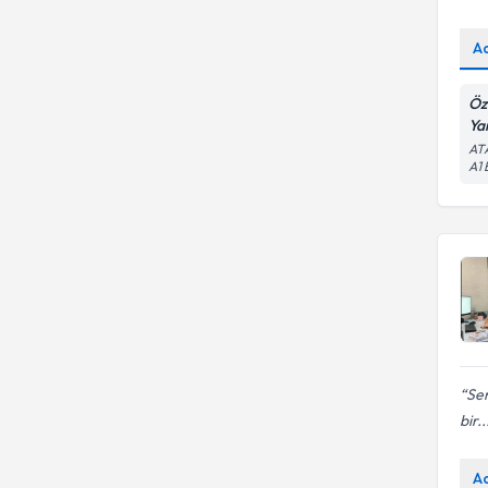
A
Öz
Ya
AT
A1
Sen
bir..
A