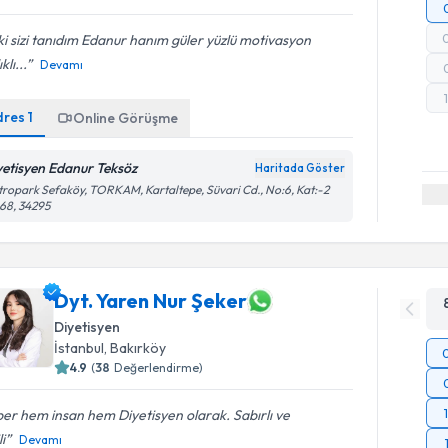
 ki sizi tanıdım Edanur hanım güler yüzlü motivasyon
klı...
Devamı
dres
1
Online Görüşme
yetisyen Edanur Teksöz
Haritada Göster
ropark Sefaköy, TORKAM, Kartaltepe, Süvari Cd., No:6, Kat:-2
68, 34295
Dyt. Yaren Nur Şeker
Diyetisyen
İstanbul
, Bakırköy
4.9
(
38
Değerlendirme)
er hem insan hem Diyetisyen olarak. Sabırlı ve
li
Devamı