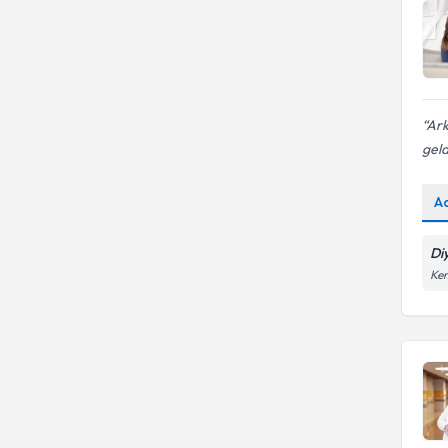
Ark
geld
A
Di
Kem