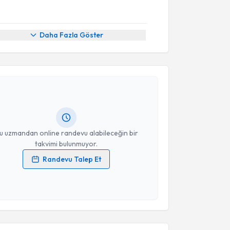
Daha Fazla Göster
akvimi Talebi
üm KURAN
için randevu takvimi talebi oluşturun. Size
 randevu almanız için bir takvim hazırlandığında e-
lgilendireceğiz.
resiniz
u uzmandan online randevu alabileceğin bir
takvimi bulunmuyor.
Randevu Talep Et
 verilerimin işlenmesine ilişkin
Aydınlatma Metni
'ni
 ve kişisel verilerimin belirtilen kapsamda
akvimi Talebi
esini kabul ediyorum.
 İzel Gözübek
için randevu takvimi talebi oluşturun.
Takvim Talebini Gönder
andan randevu almanız için bir takvim