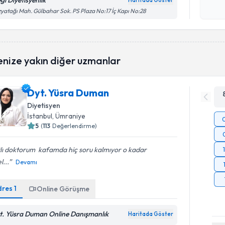
gi Diyetisyenlik
Haritada Göster
Kişisel
yatağı Mah. Gülbahar Sok. PS Plaza No:17 İç Kapı No:28
okudum
işlenm
enize yakın diğer uzmanlar
Dyt. Yüsra Duman
Diyetisyen
İstanbul
, Ümraniye
5
(
113
Değerlendirme)
lı doktorum ️ kafamda hiç soru kalmıyor o kadar
l...
Devamı
dres
1
Online Görüşme
t. Yüsra Duman Online Danışmanlık
Haritada Göster