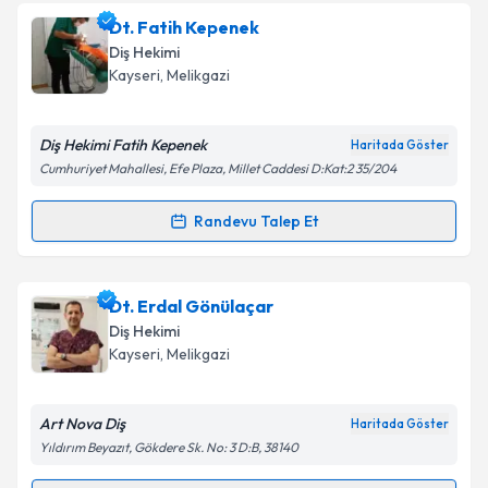
Uzm. Dt. İbrahim Macit
için randevu takvimi talebi
Dt. Fatih Kepenek
oluşturun. Size bu uzmandan randevu almanız için bir
Diş Hekimi
takvim hazırlandığında e-posta ile bilgilendireceğiz.
Kayseri
, Melikgazi
E-posta Adresiniz
Diş Hekimi Fatih Kepenek
Haritada Göster
Cumhuriyet Mahallesi, Efe Plaza, Millet Caddesi D:Kat:2 35/204
Kişisel verilerimin işlenmesine ilişkin
Aydınlatma
Randevu Talep Et
Randevu Takvimi Talebi
Metni
'ni okudum ve kişisel verilerimin belirtilen
kapsamda işlenmesini kabul ediyorum.
Dt. Fatih Kepenek
için randevu takvimi talebi
Dt. Erdal Gönülaçar
oluşturun. Size bu uzmandan randevu almanız için bir
Takvim Talebini Gönder
Diş Hekimi
takvim hazırlandığında e-posta ile bilgilendireceğiz.
Kayseri
, Melikgazi
E-posta Adresiniz
Art Nova Diş
Haritada Göster
Yıldırım Beyazıt, Gökdere Sk. No: 3 D:B, 38140