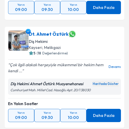
Yarın
Yarın
Yarın
Daha Fazla
09:00
09:30
10:00
Dt. Ahmet Öztürk
Diş Hekimi
Kayseri
, Melikgazi
5
(
18
Değerlendirme)
Çok ilgili alakalı herşeyiyle mükemmel bir hekim hem
Devamı
kendi ...
Diş Hekimi Ahmet Öztürk Muayenehanesi
Haritada Göster
Cumhuriyet Mah. Millet Cad. Hasoğlu Apt. 20/1 38030
En Yakın Saatler
Yarın
Yarın
Yarın
Daha Fazla
09:00
09:30
10:00