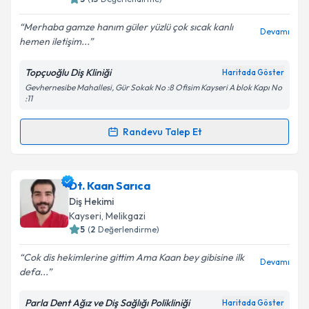
E-posta Adresiniz
Merhaba gamze hanım güler yüzlü çok sıcak kanlı
Devamı
hemen iletişim...
Topçuoğlu Diş Kliniği
Haritada Göster
Kişisel verilerimin işlenmesine ilişkin
Aydınlatma
Gevhernesibe Mahallesi, Gür Sokak No :8 Ofisim Kayseri A blok Kapı No
Metni
'ni okudum ve kişisel verilerimin belirtilen
:11
kapsamda işlenmesini kabul ediyorum.
Randevu Talep Et
Randevu Takvimi Talebi
Takvim Talebini Gönder
Uzm. Dt. Gamze Topçuoğlu
için randevu takvimi
Dt. Kaan Sarıca
talebi oluşturun. Size bu uzmandan randevu almanız
Diş Hekimi
için bir takvim hazırlandığında e-posta ile
Kayseri
, Melikgazi
bilgilendireceğiz.
5
(
2
Değerlendirme)
E-posta Adresiniz
Cok dis hekimlerine gittim Ama Kaan bey gibisine ilk
Devamı
defa...
Parla Dent Ağız ve Diş Sağlığı Polikliniği
Haritada Göster