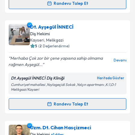
Kişisel verilerimin işlenmesine ilişkin
Aydınlatma
Randevu Talep Et
Randevu Takvimi Talebi
Metni
'ni okudum ve kişisel verilerimin belirtilen
kapsamda işlenmesini kabul ediyorum.
Dt. Erdal Gönülaçar
için randevu takvimi talebi
Dt. Ayşegül İNNECİ
oluşturun. Size bu uzmandan randevu almanız için bir
Takvim Talebini Gönder
Diş Hekimi
takvim hazırlandığında e-posta ile bilgilendireceğiz.
Kayseri
, Melikgazi
5
(
2
Değerlendirme)
E-posta Adresiniz
Merhaba Çok zor bir çene yapısına sahip olmama
Devamı
rağmen Ayşegül...
Dt.Ayşegül İNNECİ Diş Kliniği
Haritada Göster
Kişisel verilerimin işlenmesine ilişkin
Aydınlatma
Cumhuriyet mahallesi ,Yaylageçidi Sokak ,Yalçın apartmanı ,K:1,D:1
Metni
'ni okudum ve kişisel verilerimin belirtilen
Melikgazi/Kayseri
kapsamda işlenmesini kabul ediyorum.
Randevu Talep Et
Randevu Takvimi Talebi
Takvim Talebini Gönder
Dt. Ayşegül İNNECİ
için randevu takvimi talebi
Uzm. Dt. Cihan Hasçizmeci
oluşturun. Size bu uzmandan randevu almanız için bir
Diş Hekimi
+
1
diğer