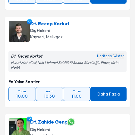
Dt. Recep Korkut
Diş Hekimi
Kayseri
, Melikgazi
Dt. Recep Korkut
Haritada Göster
Hunat Mahallesi,Nuh Mehmet Baldöktü Sokak Gürcüoğlu Plaza, Kat:4
No:14
En Yakın Saatler
Yarın
Yarın
Yarın
Daha Fazla
10:00
10:30
11:00
Dt. Zahide Genç
Diş Hekimi