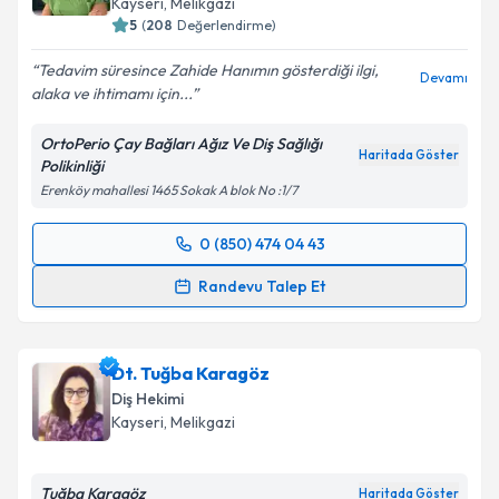
Kayseri
, Melikgazi
5
(
208
Değerlendirme)
Tedavim süresince Zahide Hanımın gösterdiği ilgi,
Devamı
alaka ve ihtimamı için...
OrtoPerio Çay Bağları Ağız Ve Diş Sağlığı
Haritada Göster
Polikinliği
Erenköy mahallesi 1465 Sokak A blok No :1/7
0 (850) 474 04 43
Randevu Takvimi Talebi
Randevu Talep Et
Dt. Zahide Genç
için randevu takvimi talebi
oluşturun. Size bu uzmandan randevu almanız için bir
Dt. Tuğba Karagöz
takvim hazırlandığında e-posta ile bilgilendireceğiz.
Diş Hekimi
E-posta Adresiniz
Kayseri
, Melikgazi
Tuğba Karagöz
Haritada Göster