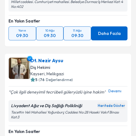
Millet caddesi. Cumhuriyet mahallesi. Belediye Durmaz İş Merkezi Kat: 4
No:402
En Yakın Saatler
Yarın
10 Ağu
11 Ağu
Daha Fazla
09:30
09:30
09:30
Dt. Nezir Aysu
Diş Hekimi
Kayseri
, Melikgazi
5
(
76
Değerlendirme)
Devamı
Çok ilgili deneyimli tecrübeli güleryüzlü işine hakim
Livyadent Ağız ve Diş Sağlığı Polikliniği
Haritada Göster
Tacettin Veli Mahallesi Yoğunburç Caddesi No:28 Haseki Vakıf Binası
Kat:3
En Yakın Saatler