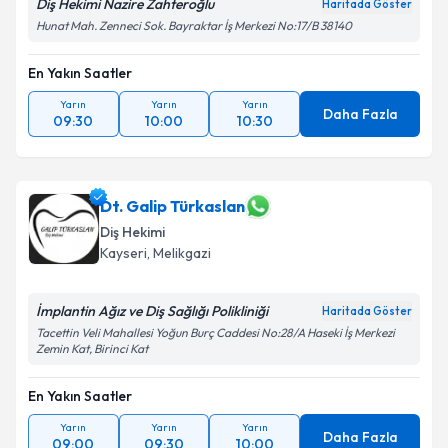
Diş Hekimi Nazire Zahteroğlu
Haritada Göster
Hunat Mah. Zenneci Sok. Bayraktar İş Merkezi No:17/B 38140
En Yakın Saatler
Yarın
Yarın
Yarın
Daha Fazla
09:30
10:00
10:30
Dt. Galip Türkaslan
Diş Hekimi
Kayseri
, Melikgazi
İmplantin Ağız ve Diş Sağlığı Polikliniği
Haritada Göster
Tacettin Veli Mahallesi Yoğun Burç Caddesi No:28/A Haseki İş Merkezi
Zemin Kat, Birinci Kat
En Yakın Saatler
Yarın
Yarın
Yarın
Daha Fazla
09:00
09:30
10:00