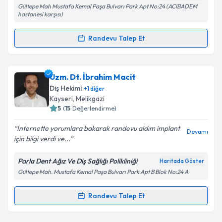
Gültepe Mah Mustafa Kemal Paşa Bulvarı Park Apt No:24 (ACIBADEM
Kişisel verilerimin işlenmesine ilişkin
Aydınlatma
hastanesi karşısı)
Metni
'ni okudum ve kişisel verilerimin belirtilen
kapsamda işlenmesini kabul ediyorum.
Randevu Talep Et
Randevu Takvimi Talebi
Takvim Talebini Gönder
Dt. Kaan Sarıca
için randevu takvimi talebi oluşturun.
Uzm. Dt. İbrahim Macit
Size bu uzmandan randevu almanız için bir takvim
Diş Hekimi
+
1
diğer
hazırlandığında e-posta ile bilgilendireceğiz.
Kayseri
, Melikgazi
5
(
15
Değerlendirme)
E-posta Adresiniz
İnternette yorumlara bakarak randevu aldım implant
Devamı
için bilgi verdi ve...
Parla Dent Ağız Ve Diş Sağlığı Polikliniği
Haritada Göster
Kişisel verilerimin işlenmesine ilişkin
Aydınlatma
Gültepe Mah. Mustafa Kemal Paşa Bulvarı Park Apt B Blok No:24 A
Metni
'ni okudum ve kişisel verilerimin belirtilen
kapsamda işlenmesini kabul ediyorum.
Randevu Talep Et
Randevu Takvimi Talebi
Takvim Talebini Gönder