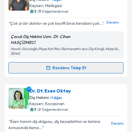
takvim hazırlandığında e-posta ile bilgilendireceğiz.
Kayseri
, Melikgazi
5
(
11
Değerlendirme)
E-posta Adresiniz
Devamı
Çok iyi bir doktor ve çok keyifli birisi kendisini çok...
Çocuk Diş Hekimi Uzm. Dt. Cihan
HASÇİZMECİ
Kişisel verilerimin işlenmesine ilişkin
Aydınlatma
Hunat, Gürcüoğlu Plaza Kat:1No:1 Burhanettin Avcı Diş Kliniği, Müze Sk.,
Metni
'ni okudum ve kişisel verilerimin belirtilen
38140
kapsamda işlenmesini kabul ediyorum.
Randevu Talep Et
Randevu Takvimi Talebi
Takvim Talebini Gönder
Uzm. Dt. Cihan Hasçizmeci
için randevu takvimi
Dr. Dt. Esen Oktay
talebi oluşturun. Size bu uzmandan randevu almanız
Diş Hekimi
+
1
diğer
için bir takvim hazırlandığında e-posta ile
Kayseri
, Kocasinan
bilgilendireceğiz.
5
(
2
Değerlendirme)
E-posta Adresiniz
Esen hanım diş dolgusu, diş beyazlatma ve lamina
Devamı
konusunda bana...