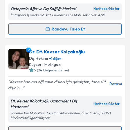
Ortoperio Ağız ve Diş Sağlığı Merkezi
Haritada Göster
İmtaşpark İş merkezi 6. kat, Gevhernesibe Mah. Tekin Sok. 4/19
Kişisel verilerimin işlenmesine ilişkin
Aydınlatma
Metni
'ni okudum ve kişisel verilerimin belirtilen
kapsamda işlenmesini kabul ediyorum.
Randevu Talep Et
Randevu Takvimi Talebi
Takvim Talebini Gönder
Dr. Dt. Esen Oktay
için randevu takvimi talebi
Dr. Dt. Kevser Kolçakoğlu
oluşturun. Size bu uzmandan randevu almanız için bir
Diş Hekimi
+
1
diğer
takvim hazırlandığında e-posta ile bilgilendireceğiz.
Kayseri
, Melikgazi
5
(
24
Değerlendirme)
E-posta Adresiniz
Kevser hanıma oğlumun dişleri için gitmiştim, tane süt
Devamı
dişinin...
Dt. Kevser Kolçakoğlu Uzmandent Diş
Kişisel verilerimin işlenmesine ilişkin
Aydınlatma
Haritada Göster
Hastanesi
Metni
'ni okudum ve kişisel verilerimin belirtilen
Tacettin Veli Mahallesi, Tacettin Veli mahallesi, Özer Sokak, 38050
kapsamda işlenmesini kabul ediyorum.
Merkez/Melikgazi/Kayseri