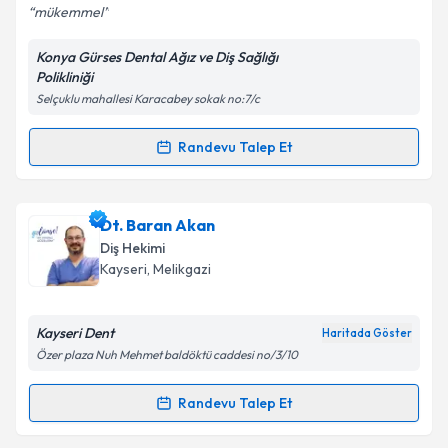
mükemmel
Konya Gürses Dental Ağız ve Diş Sağlığı
Polikliniği
Kişisel verilerimin işlenmesine ilişkin
Aydınlatma
Selçuklu mahallesi Karacabey sokak no:7/c
Metni
'ni okudum ve kişisel verilerimin belirtilen
kapsamda işlenmesini kabul ediyorum.
Randevu Talep Et
Randevu Takvimi Talebi
Takvim Talebini Gönder
Dt. Merve Bakır Göner
için randevu takvimi talebi
Dt. Baran Akan
oluşturun. Size bu uzmandan randevu almanız için bir
Diş Hekimi
takvim hazırlandığında e-posta ile bilgilendireceğiz.
Kayseri
, Melikgazi
E-posta Adresiniz
Kayseri Dent
Haritada Göster
Özer plaza Nuh Mehmet baldöktü caddesi no/3/10
Kişisel verilerimin işlenmesine ilişkin
Aydınlatma
Randevu Talep Et
Randevu Takvimi Talebi
Metni
'ni okudum ve kişisel verilerimin belirtilen
kapsamda işlenmesini kabul ediyorum.