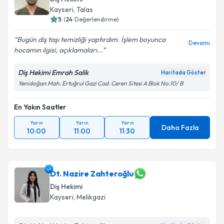
Kayseri
, Talas
5
(
24
Değerlendirme)
Bugün diş taşı temizliği yaptırdım. İşlem boyunca
Devamı
hocamın ilgisi, açıklamaları...
Diş Hekimi Emrah Salik
Haritada Göster
Yenidoğan Mah. Ertuğrul Gazi Cad. Ceren Sitesi A Blok No:10/ B
En Yakın Saatler
Yarın
Yarın
Yarın
Daha Fazla
10:00
11:00
11:30
Dt. Nazire Zahteroğlu
Diş Hekimi
Kayseri
, Melikgazi