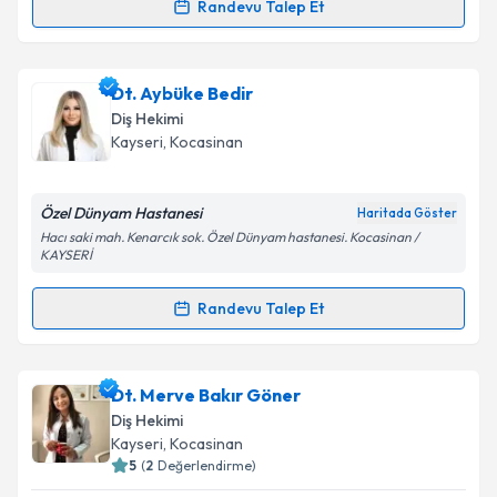
Randevu Talep Et
Takvim Talebini Gönder
Randevu Takvimi Talebi
Dr. Dt. Kevser Kolçakoğlu
için randevu takvimi talebi
Dt. Aybüke Bedir
oluşturun. Size bu uzmandan randevu almanız için bir
Diş Hekimi
takvim hazırlandığında e-posta ile bilgilendireceğiz.
Kayseri
, Kocasinan
E-posta Adresiniz
Özel Dünyam Hastanesi
Haritada Göster
Hacı saki mah. Kenarcık sok. Özel Dünyam hastanesi. Kocasinan /
KAYSERİ
Kişisel verilerimin işlenmesine ilişkin
Aydınlatma
Randevu Talep Et
Metni
'ni okudum ve kişisel verilerimin belirtilen
Randevu Takvimi Talebi
kapsamda işlenmesini kabul ediyorum.
Dt. Aybüke Bedir
için randevu takvimi talebi
Dt. Merve Bakır Göner
Takvim Talebini Gönder
oluşturun. Size bu uzmandan randevu almanız için bir
Diş Hekimi
takvim hazırlandığında e-posta ile bilgilendireceğiz.
Kayseri
, Kocasinan
5
(
2
Değerlendirme)
E-posta Adresiniz