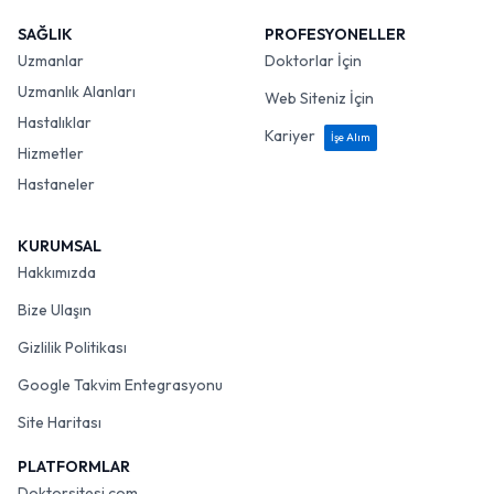
SAĞLIK
PROFESYONELLER
Uzmanlar
Doktorlar İçin
Uzmanlık Alanları
Web Siteniz İçin
Hastalıklar
Kariyer
İşe Alım
Hizmetler
Hastaneler
KURUMSAL
Hakkımızda
Bize Ulaşın
Gizlilik Politikası
Google Takvim Entegrasyonu
Site Haritası
PLATFORMLAR
Doktorsitesi.com