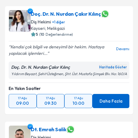
Doç. Dr. N. Nurdan Çakır Kılınç
Diş Hekimi
+
1
diğer
Kayseri
, Melikgazi
5
(
10
Değerlendirme)
Kendisi çok bilgili ve deneyimli bir hekim. Hastaya
Devamı
yapılacak işlemleri...
Doç. Dr. N. Nurdan Çakır Kılınç
Haritada Göster
Yıldırım Beyazıt, Şehit Üsteğmen, Şht. Üst. Mustafa Şimşek Blv. No: 160/A
En Yakın Saatler
17 Ağu
17 Ağu
17 Ağu
Daha Fazla
09:00
09:30
10:00
Dt. Emrah Salik
Diş Hekimi