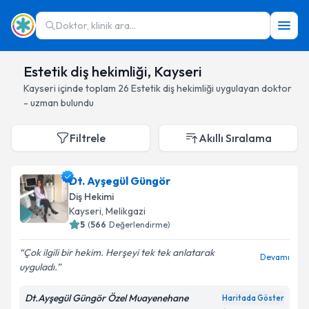
Doktor, klinik ara...
Estetik diş hekimliği, Kayseri
Kayseri
içinde toplam
26
Estetik diş hekimliği
uygulayan doktor
- uzman bulundu
Filtrele
Akıllı Sıralama
Dt. Ayşegül Güngör
Diş Hekimi
Kayseri
, Melikgazi
5
(
566
Değerlendirme)
Çok ilgili bir hekim. Herşeyi tek tek anlatarak
Devamı
uyguladı.
Dt.Ayşegül Güngör Özel Muayenehane
Haritada Göster