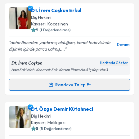
Dt. Baran Akan
için randevu takvimi talebi oluşturun.
Dt. İrem Coşkun Erkul
Size bu uzmandan randevu almanız için bir takvim
Takvim Talebini Gönder
Diş Hekimi
hazırlandığında e-posta ile bilgilendireceğiz.
Kayseri
, Kocasinan
5
(
1
Değerlendirme)
E-posta Adresiniz
daha önceden yaptırmış olduğum, kanal tedavisinde
Devamı
dişimin içinde parca kalmış,...
Dt. İrem Coşkun
Haritada Göster
Kişisel verilerimin işlenmesine ilişkin
Aydınlatma
Hacı Saki Mah. Kenarcık Sok. Karum Plaza No:5 İç Kapı No:3
Metni
'ni okudum ve kişisel verilerimin belirtilen
kapsamda işlenmesini kabul ediyorum.
Randevu Talep Et
Randevu Takvimi Talebi
Takvim Talebini Gönder
Dt. İrem Coşkun Erkul
için randevu takvimi talebi
Dt. Özge Demir Kütahneci
oluşturun. Size bu uzmandan randevu almanız için bir
Diş Hekimi
takvim hazırlandığında e-posta ile bilgilendireceğiz.
Kayseri
, Melikgazi
5
(
5
Değerlendirme)
E-posta Adresiniz