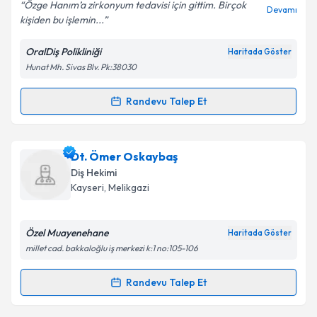
Özge Hanım’a zirkonyum tedavisi için gittim. Birçok
Devamı
kişiden bu işlemin...
OralDiş Polikliniği
Haritada Göster
Kişisel verilerimin işlenmesine ilişkin
Aydınlatma
Hunat Mh. Sivas Blv. Pk:38030
Metni
'ni okudum ve kişisel verilerimin belirtilen
kapsamda işlenmesini kabul ediyorum.
Randevu Talep Et
Randevu Takvimi Talebi
Takvim Talebini Gönder
Dt. Özge Demir Kütahneci
için randevu takvimi
Dt. Ömer Oskaybaş
talebi oluşturun. Size bu uzmandan randevu almanız
Diş Hekimi
için bir takvim hazırlandığında e-posta ile
Kayseri
, Melikgazi
bilgilendireceğiz.
E-posta Adresiniz
Özel Muayenehane
Haritada Göster
millet cad. bakkaloğlu iş merkezi k:1 no:105-106
Randevu Talep Et
Randevu Takvimi Talebi
Kişisel verilerimin işlenmesine ilişkin
Aydınlatma
Metni
'ni okudum ve kişisel verilerimin belirtilen