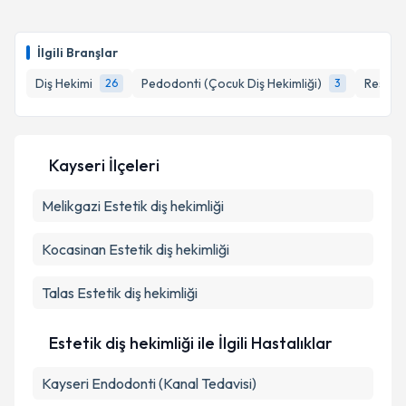
kapsamda işlenmesini kabul ediyorum.
Dt. Ömer Oskaybaş
için randevu takvimi talebi
oluşturun. Size bu uzmandan randevu almanız için bir
İlgili Branşlar
takvim hazırlandığında e-posta ile bilgilendireceğiz.
Takvim Talebini Gönder
Diş Hekimi
Pedodonti (Çocuk Diş Hekimliği)
Restora
26
3
E-posta Adresiniz
Kayseri İlçeleri
Kişisel verilerimin işlenmesine ilişkin
Aydınlatma
Melikgazi
Metni
Estetik diş hekimliği
'ni okudum ve kişisel verilerimin belirtilen
kapsamda işlenmesini kabul ediyorum.
Kocasinan
Estetik diş hekimliği
Takvim Talebini Gönder
Talas
Estetik diş hekimliği
Estetik diş hekimliği ile İlgili Hastalıklar
Kayseri Endodonti (Kanal Tedavisi)