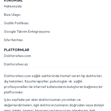
KURUMSAL
Hakkımızda
Bize Ulaşın
Gizlilik Politikası
Google Takvim Entegrasyonu
Site Haritası
PLATFORMLAR
Doktorsitesi.com
Doktorsitesi.az
Doktorsitesi.com sağlık sektöründe hizmet veren tıp doktorları,
diş hekimleri, fizyoterapistler, psikologlar vb. sağlık
profesyonelleri ile internet kullanıcılarını buluşturan bağımsız bir
platformdur.
İş bu sayfada yer alan doktor/uzman yorumları ve
değerlendirmeleri, ilgili doktorun/uzmanın doğrudan veya dolaylı
emri, talebi, önerisi, tavsiyesi ve/veya ricası olmaksızın, ilgili