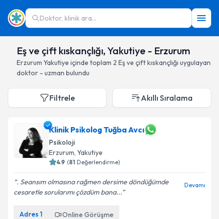
Doktor, klinik ara...
Eş ve çift kıskançlığı, Yakutiye - Erzurum
Erzurum
Yakutiye
içinde toplam
2
Eş ve çift kıskançlığı
uygulayan
doktor - uzman bulundu
Filtrele
Akıllı Sıralama
Klinik Psikolog Tuğba Avcı
Psikoloji
Erzurum
, Yakutiye
4.9
(
81
Değerlendirme)
. Seansım olmasına rağmen dersime döndüğümde
Devamı
cesaretle sorularımı çözdüm bana...
Adres
1
Online Görüşme