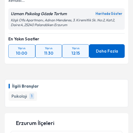
kendisi...
Uzman Psikolog Gözde Tortum
Haritada Göster
Köşk Ofis Apartmanı, Adnan Menderes, 3. Kiremitlik Sk. No:2, Kat:2,
Daire:4, 25240 Palandöken Erzurum
En Yakın Saatler
Yarın
Yarın
Yarın
Daha Fazla
10:00
11:30
12:15
İlgili Branşlar
Psikoloji
1
Erzurum İlçeleri