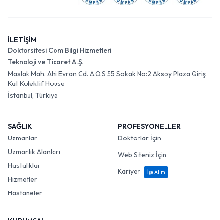
İLETİŞİM
Doktorsitesi Com Bilgi Hizmetleri
Teknoloji ve Ticaret A.Ş.
Maslak Mah. Ahi Evran Cd. A.O.S 55 Sokak No:2 Aksoy Plaza Giriş
Kat Kolektif House
İstanbul, Türkiye
SAĞLIK
PROFESYONELLER
Uzmanlar
Doktorlar İçin
Uzmanlık Alanları
Web Siteniz İçin
Hastalıklar
Kariyer
İşe Alım
Hizmetler
Hastaneler