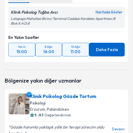
Klinik Psikolog Tuğba Avcı
Haritada Göster
Lalapaşa Mahallesi Birinci Terminal Caddesi Kardelen Apartmanı B
Blok K:4 D:8
En Yakın Saatler
Yarın
8 Ağu
10 Ağu
Daha Fazla
15:00
16:00
11:00
Bölgenize yakın diğer uzmanlar
Klinik Psikolog Gözde Tortum
Psikoloji
Erzurum
, Palandöken
5
(
83
Değerlendirme)
Gözde hanımla yaklaşık yıllık bir terapi sürecim oldu
Devamı