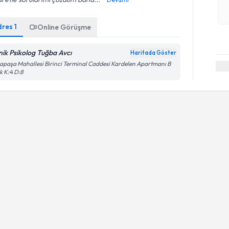
dres
1
Online Görüşme
inik Psikolog Tuğba Avcı
Haritada Göster
apaşa Mahallesi Birinci Terminal Caddesi Kardelen Apartmanı B
k K:4 D:8