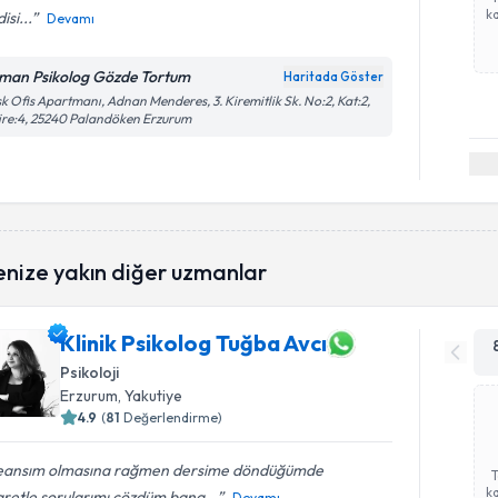
ka
isi...
Devamı
man Psikolog Gözde Tortum
Haritada Göster
k Ofis Apartmanı, Adnan Menderes, 3. Kiremitlik Sk. No:2, Kat:2,
re:4, 25240 Palandöken Erzurum
enize yakın diğer uzmanlar
Klinik Psikolog Tuğba Avcı
Psikoloji
Erzurum
, Yakutiye
4.9
(
81
Değerlendirme)
Seansım olmasına rağmen dersime döndüğümde
ka
retle sorularımı çözdüm bana...
Devamı