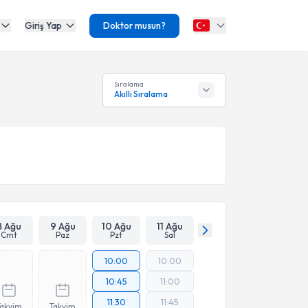
Giriş Yap
Doktor musun?
Sıralama
Akıllı Sıralama
8 Ağu
9 Ağu
10 Ağu
11 Ağu
Cmt
Paz
Pzt
Sal
10:00
10:00
10:45
11:00
11:30
11:45
Takvim
Takvim