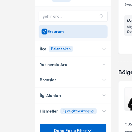
kend
Uz
Köş
Erzurum
Dai
İlçe
Palandöken
Yakınımda Ara
Bölg
Branşlar
Konumuma yakın uzmanları
Palandöken
göster
Yakutiye
İlgi Alanları
Hizmetler
Eş ve çift kıskançlığı
Psikoloji
. 
Mezuniyet
0-6 yaş Çocuk Gelişim
Daha Fazla Filtre
cesa