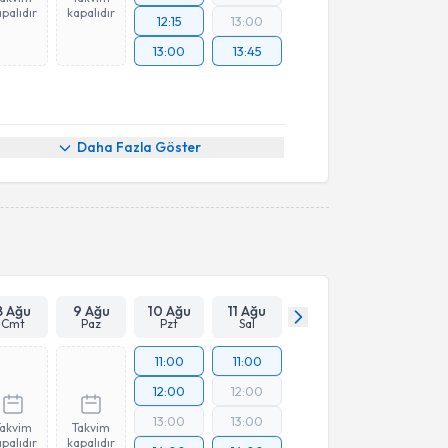
palıdır
kapalıdır
12:15
13:00
13:00
13:45
Daha Fazla Göster
8 Ağu
9 Ağu
10 Ağu
11 Ağu
Cmt
Paz
Pzt
Sal
11:00
11:00
12:00
12:00
13:00
13:00
Takvim
Takvim
palıdır
kapalıdır