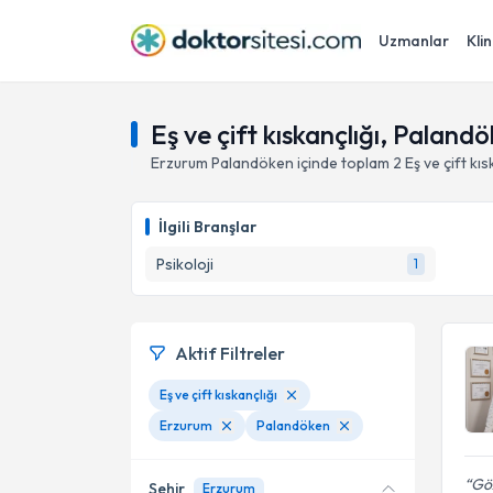
Uzmanlar
Klin
Eş ve çift kıskançlığı, Paland
Erzurum
Palandöken
içinde toplam
2
Eş ve çift kıs
İlgili Branşlar
Psikoloji
1
Aktif Filtreler
Eş ve çift kıskançlığı
Erzurum
Palandöken
Göz
Şehir
Erzurum