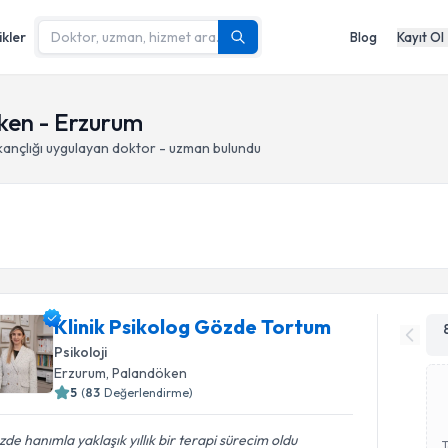
ikler
Blog
Kayıt Ol
öken - Erzurum
kançlığı
uygulayan doktor - uzman bulundu
Klinik Psikolog Gözde Tortum
Psikoloji
Erzurum
, Palandöken
5
(
83
Değerlendirme)
de hanımla yaklaşık yıllık bir terapi sürecim oldu