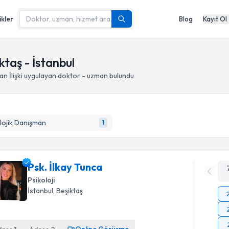
ikler
Blog
Kayıt Ol
iktaş - İstanbul
n İlişki
uygulayan doktor - uzman bulundu
lojik Danışman
1
Psk. İlkay Tunca
Psikoloji
İstanbul
, Beşiktaş