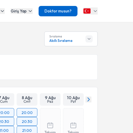
Giriş Yap
Doktor musun?
Sıralama
Akıllı Sıralama
7 Ağu
8 Ağu
9 Ağu
10 Ağu
Cum
Cmt
Paz
Pzt
20:00
20:00
20:30
20:30
21:00
21:00
Takvim
Takvim