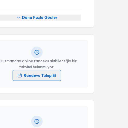
akvimi Talebi
Daha Fazla Göster
han Ergin
için randevu takvimi talebi oluşturun. Size
 randevu almanız için bir takvim hazırlandığında e-
lgilendireceğiz.
resiniz
u uzmandan online randevu alabileceğin bir
takvimi bulunmuyor.
Randevu Talep Et
akvimi Talebi
 verilerimin işlenmesine ilişkin
Aydınlatma Metni
'ni
 ve kişisel verilerimin belirtilen kapsamda
esini kabul ediyorum.
kolog Mert Koçak
için randevu takvimi talebi
Size bu uzmandan randevu almanız için bir takvim
Takvim Talebini Gönder
ında e-posta ile bilgilendireceğiz.
resiniz