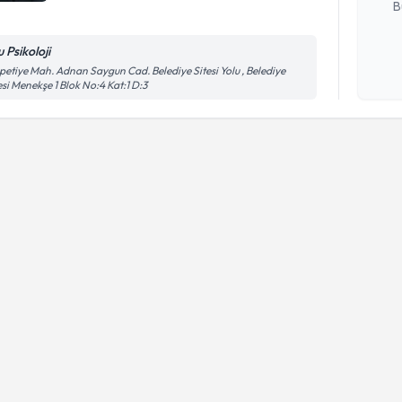
B
 Psikoloji
Kişisel
petiye Mah. Adnan Saygun Cad. Belediye Sitesi Yolu , Belediye
esi Menekşe 1 Blok No:4 Kat:1 D:3
okudum
işlenm