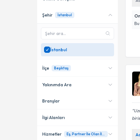
A
Şehir
İstanbul
On
Online danışmanlık sunan
uzmanları göster
Bu
Sadece
İstanbul
bölgesinde
uzman ara
İstanbul
İlçe
Beşiktaş
Yakınımda Ara
Branşlar
Konumuma yakın uzmanları
Bakırköy
göster
Uz
Kadıköy
İlgi Alanları
biri
Beşiktaş
Hizmetler
Eş, Partner İle Olan İlişki
A
Psikoloji