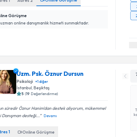
Online Görüşme
dres
1
Adres
2
line Görüşme
 uzman online danışmanlık hizmeti sunmaktadır.
Uzm. Psk. Öznur Dursun
Psikoloji
+
1
diğer
İstanbul
, Beşiktaş
5
(
19
Değerlendirme)
un süredir Öznur Hanim'dan destek aliyorum, mükemmel
ka
si Danışman desteği...
Devamı
dres
1
Online Görüşme