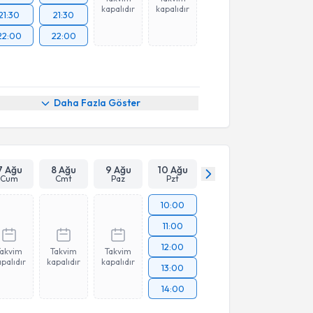
kapalıdır
kapalıdır
21:30
21:30
22:00
22:00
Daha Fazla Göster
7 Ağu
8 Ağu
9 Ağu
10 Ağu
Cum
Cmt
Paz
Pzt
10:00
11:00
12:00
Takvim
Takvim
Takvim
palıdır
kapalıdır
kapalıdır
13:00
14:00