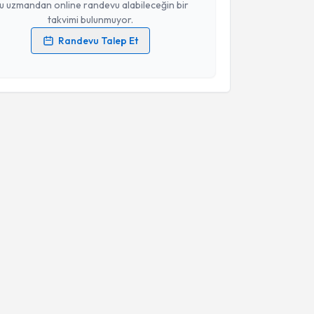
u uzmandan online randevu alabileceğin bir
takvimi bulunmuyor.
Randevu Talep Et
 verilerimin işlenmesine ilişkin
Aydınlatma Metni
'ni
 ve kişisel verilerimin belirtilen kapsamda
esini kabul ediyorum.
Takvim Talebini Gönder