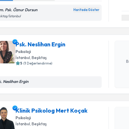
m. Psk. Öznur Dursun
Haritada Göster
Randevu T
iktaş/İstanbul
Psk. Nesli
bu uzmandan
posta ile bi
Psk. Neslihan Ergin
Psikoloji
E-posta Ad
İstanbul
, Beşiktaş
B
5
(
1
Değerlendirme)
Randevu T
k. Neslihan Ergin
Kişisel
okudum
işlenm
Klinik Psi
oluşturun. 
Klinik Psikolog Mert Koçak
hazırlandığ
Psikoloji
E-posta Ad
İstanbul
, Beşiktaş