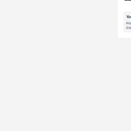
Eş, Partner İle Olan İlişki
You
Nis
Sit