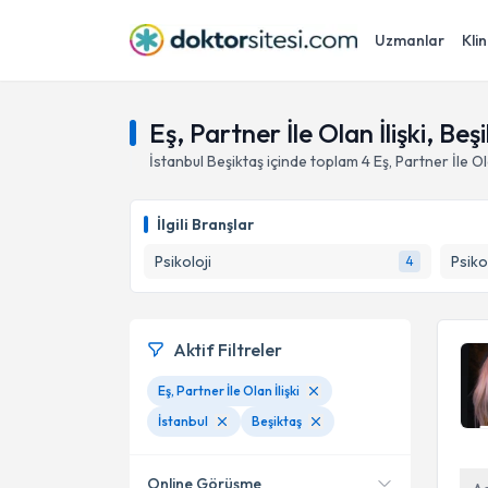
Uzmanlar
Klin
Eş, Partner İle Olan İlişki, Beş
İstanbul
Beşiktaş
içinde toplam
4
Eş, Partner İle Ola
İlgili Branşlar
Psikoloji
Psiko
4
Aktif Filtreler
Eş, Partner İle Olan İlişki
İstanbul
Beşiktaş
Online Görüşme