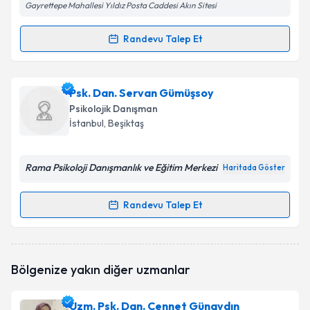
Gayrettepe Mahallesi Yıldız Posta Caddesi Akın Sitesi
Randevu Talep Et
Randevu Takvimi Talebi
Psk. Dan. Ayşegül Aydemir
için randevu takvimi
Psk. Dan. Servan Gümüşsoy
talebi oluşturun. Size bu uzmandan randevu almanız
Psikolojik Danışman
için bir takvim hazırlandığında e-posta ile
İstanbul
,
Beşiktaş
bilgilendireceğiz.
E-posta Adresiniz
Rama Psikoloji Danışmanlık ve Eğitim Merkezi
Haritada Göster
Randevu Talep Et
Randevu Takvimi Talebi
Kişisel verilerimin işlenmesine ilişkin
Aydınlatma
Metni
'ni okudum ve kişisel verilerimin belirtilen
kapsamda işlenmesini kabul ediyorum.
Psk. Dan. Servan Gümüşsoy
için randevu takvimi
Bölgenize yakın diğer uzmanlar
talebi oluşturun. Size bu uzmandan randevu almanız
için bir takvim hazırlandığında e-posta ile
bilgilendireceğiz.
Takvim Talebini Gönder
Uzm. Psk. Dan. Cennet Günaydın