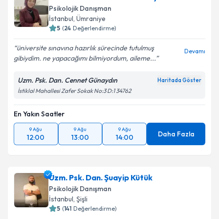
Psikolojik Danışman
E-posta Adresiniz
İstanbul
,
Ümraniye
5
(
24
Değerlendirme)
üniversite sınavına hazırlık sürecinde tutulmuş
Devamı
gibiydim. ne yapacağımı bilmiyordum, aileme...
Kişisel verilerimin işlenmesine ilişkin
Aydınlatma
Metni
'ni okudum ve kişisel verilerimin belirtilen
kapsamda işlenmesini kabul ediyorum.
Uzm. Psk. Dan. Cennet Günaydın
Haritada Göster
İstiklal Mahallesi Zafer Sokak No:3 D:1 34762
Takvim Talebini Gönder
En Yakın Saatler
9 Ağu
9 Ağu
9 Ağu
Daha Fazla
12:00
13:00
14:00
Uzm. Psk. Dan. Şuayip Kütük
Psikolojik Danışman
İstanbul
,
Şişli
5
(
141
Değerlendirme)