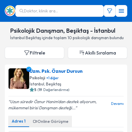
Doktor, klinik ara...
Psikolojik Danışman, Beşiktaş - İstanbul
İstanbul
Beşiktaş
içinde toplam
10
psikolojik danışman
bulundu
Filtrele
Akıllı Sıralama
Uzm. Psk. Öznur Dursun
Psikoloji
+
1
diğer
İstanbul
,
Beşiktaş
5
(
19
Değerlendirme)
Uzun süredir Öznur Hanim'dan destek aliyorum,
Devamı
mükemmel birisi Danışman desteği...
Adres
1
Online Görüşme