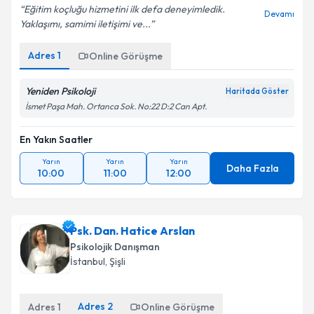
Eğitim koçluğu hizmetini ilk defa deneyimledik.
Devamı
Yaklaşımı, samimi iletişimi ve...
Adres
1
Online Görüşme
Yeniden Psikoloji
Haritada Göster
İsmet Paşa Mah. Ortanca Sok. No:22 D:2 Can Apt.
En Yakın Saatler
Yarın
Yarın
Yarın
Daha Fazla
10:00
11:00
12:00
Psk. Dan. Hatice Arslan
Psikolojik Danışman
İstanbul
,
Şişli
Adres
2
Adres
1
Online Görüşme