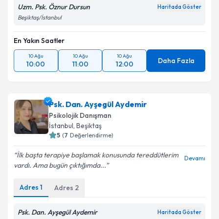
Uzm. Psk. Öznur Dursun
Haritada Göster
Beşiktaş/İstanbul
En Yakın Saatler
10 Ağu
10 Ağu
10 Ağu
Daha Fazla
10:00
11:00
12:00
Psk. Dan. Ayşegül Aydemir
Psikolojik Danışman
İstanbul
,
Beşiktaş
5
(
7
Değerlendirme)
İlk başta terapiye başlamak konusunda tereddütlerim
Devamı
vardı. Ama bugün çıktığımda...
Adres
1
Adres
2
Psk. Dan. Ayşegül Aydemir
Haritada Göster