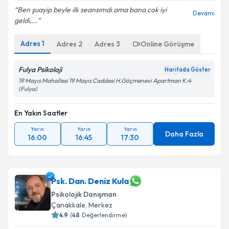
Ben şuayip beyle ilk seansımdı ama bana cok iyi
Devamı
geldi,...
Adres
1
Adres
2
Adres
3
Online Görüşme
Fulya Psikoloji
Haritada Göster
19 Mayıs Mahallesi 19 Mayıs Caddesi H.Göçmenevi Apartman K:4
(Fulya)
En Yakın Saatler
Yarın
Yarın
Yarın
Daha Fazla
16:00
16:45
17:30
Psk. Dan. Deniz Kula
Psikolojik Danışman
Çanakkale
,
Merkez
4.9
(
48
Değerlendirme)