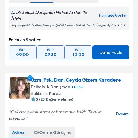
Dr.Psikolojik Danışman Hatice Arslan İle
Haritada Göster
İyiyim
Teşvikiye Mahallesi Sinoplu Şehit Cemal Sokak No:16 İyigün Apt. K:1 D: 1
En Yakın Saatler
Yarın
Yarın
Yarın
Daha Fazla
09:00
09:30
10:00
Uzm. Psk. Dan. Ceyda Gizem Karadere
Psikolojik Danışman
+
1
diğer
Balıkesir
,
Karesi
5
(
23
Değerlendirme)
Çok deneyimli. Kızım çok memnun kaldı. Tavsiye
Devamı
ediyoruz.
Adres
1
Online Görüşme