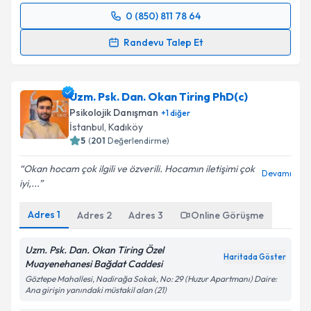
0 (850) 811 78 64
Randevu Takvimi Talebi
Randevu Talep Et
Psk. Dan. Nur Yazıcı
için randevu takvimi talebi
oluşturun. Size bu uzmandan randevu almanız için bir
Uzm. Psk. Dan. Okan Tiring PhD(c)
takvim hazırlandığında e-posta ile bilgilendireceğiz.
Psikolojik Danışman
+
1
diğer
E-posta Adresiniz
İstanbul
,
Kadıköy
5
(
201
Değerlendirme)
Okan hocam çok ilgili ve özverili. Hocamın iletişimi çok
Devamı
iyi,...
Kişisel verilerimin işlenmesine ilişkin
Aydınlatma
Metni
'ni okudum ve kişisel verilerimin belirtilen
Adres
1
Adres
2
Adres
3
Online Görüşme
kapsamda işlenmesini kabul ediyorum.
Uzm. Psk. Dan. Okan Tiring Özel
Haritada Göster
Takvim Talebini Gönder
Muayenehanesi Bağdat Caddesi
Göztepe Mahallesi, Nadirağa Sokak, No: 29 (Huzur Apartmanı) Daire:
Ana girişin yanındaki müstakil alan (21)