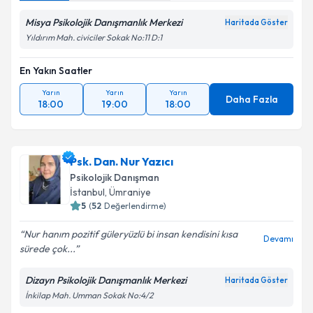
Misya Psikolojik Danışmanlık Merkezi
Haritada Göster
Yıldırım Mah. civiciler Sokak No:11 D:1
En Yakın Saatler
Yarın
Yarın
Yarın
Daha Fazla
18:00
19:00
18:00
Psk. Dan. Nur Yazıcı
Psikolojik Danışman
İstanbul
,
Ümraniye
5
(
52
Değerlendirme)
Nur hanım pozitif güleryüzlü bi insan kendisini kısa
Devamı
sürede çok...
Dizayn Psikolojik Danışmanlık Merkezi
Haritada Göster
İnkilap Mah. Umman Sokak No:4/2