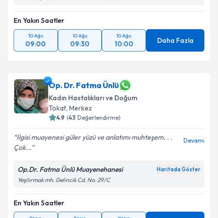
En Yakın Saatler
10 Ağu
10 Ağu
10 Ağu
Daha Fazla
09:00
09:30
10:00
Op. Dr. Fatma Ünlü
Kadın Hastalıkları ve Doğum
Tokat
, Merkez
4.9
(
43
Değerlendirme)
İlgisi muayenesi güler yüzü ve anlatımı muhteşem. . .
Devamı
Çok...
Op.Dr. Fatma Ünlü Muayenehanesi
Haritada Göster
Yeşilırmak mh. Gelincik Cd. No. 29/C
En Yakın Saatler