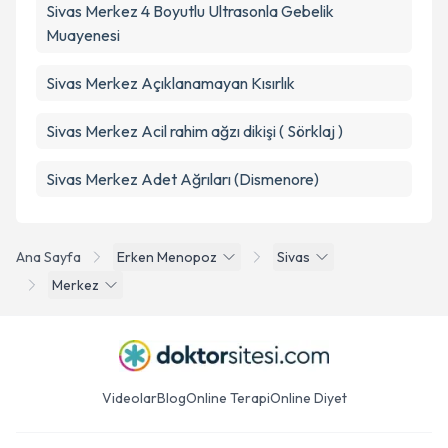
Sivas Merkez 4 Boyutlu Ultrasonla Gebelik
Muayenesi
Sivas Merkez Açıklanamayan Kısırlık
Sivas Merkez Acil rahim ağzı dikişi ( Sörklaj )
Sivas Merkez Adet Ağrıları (Dismenore)
Ana Sayfa
Erken Menopoz
Sivas
Merkez
Videolar
Blog
Online Terapi
Online Diyet