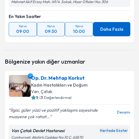
Mehmet Akif Ersoy Mah. 49/4. Sokak, Hisar Ofisleri No: 306
En Yakın Saatler
Yarın
Yarın
Yarın
Daha Fazla
09:00
09:30
10:00
Bölgenize yakın diğer uzmanlar
Op. Dr. Mehtap Korkut
Kadın Hastalıkları ve Doğum
Van
, Çatak
5
(
3
Değerlendirme)
İlgisi, güler yüzü ve pozitif yaklaşımı sayesinde
Devamı
muayene çok rahat...
Van Çatak Devlet Hastanesi
Haritada Göster
Cumhuriyet, Atatürk Caddesi No:10 C, 65870