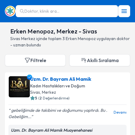
Doktor, klinik ara...
Erken Menopoz, Merkez - Sivas
Sivas
Merkez
içinde toplam
3
Erken Menopoz
uygulayan doktor
- uzman bulundu
Filtrele
Akıllı Sıralama
Uzm. Dr. Bayram Ali Mamik
Kadın Hastalıkları ve Doğum
Sivas
, Merkez
5
(
2
Değerlendirme)
gebeliğimde de takibimi ve doğumumu yaptırdı. Bu .
Devamı
Gebeliğim...
Uzm. Dr. Bayram Ali Mamik Muayenehanesi