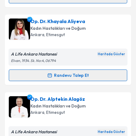
Randevu Takvimi Talebi
Op. Dr. Emine Gül Savcı
için randevu takvimi talebi
Op. Dr. Khayala Aliyeva
oluşturun. Size bu uzmandan randevu almanız için bir
Kadın Hastalıkları ve Doğum
takvim hazırlandığında e-posta ile bilgilendireceğiz.
Ankara
, Etimesgut
E-posta Adresiniz
A Life Ankara Hastanesi
Haritada Göster
Elvan, 1934. Sk. No:4, 06794
Kişisel verilerimin işlenmesine ilişkin
Aydınlatma
Randevu Talep Et
Randevu Takvimi Talebi
Metni
'ni okudum ve kişisel verilerimin belirtilen
kapsamda işlenmesini kabul ediyorum.
Op. Dr. Khayala Aliyeva
için randevu takvimi talebi
Op. Dr. Alptekin Alagöz
oluşturun. Size bu uzmandan randevu almanız için bir
Takvim Talebini Gönder
Kadın Hastalıkları ve Doğum
takvim hazırlandığında e-posta ile bilgilendireceğiz.
Ankara
, Etimesgut
E-posta Adresiniz
A Life Ankara Hastanesi
Haritada Göster