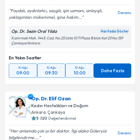
Faydalı, aydınlatıcı, saygılı, işin uzmanı, anlayışlı,
Devamı
yaklaşımları mükemmel, işine hakim...
Op. Dr. Sezin Oral Yıldız
Haritada Göster
Kızılırmak Mah. 1443. Cad. No:25 Usta 1071 Plaza B blok Kat 23 No:159
Çankaya/Ankara
En Yakın Saatler
10 Ağu
10 Ağu
10 Ağu
Daha Fazla
09:00
09:30
10:00
Op. Dr. Elif Ozan
Kadın Hastalıkları ve Doğum
Ankara
, Çankaya
5
(
120
Değerlendirme)
Her anlamda çok iyi bir doktor. İlgi alaka Güleryüz
Devamı
bilgilendirme....