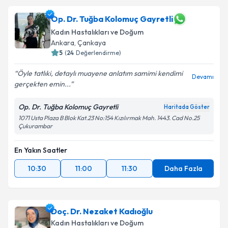
Op. Dr. Tuğba Kolomuç Gayretli
Kadın Hastalıkları ve Doğum
Ankara
, Çankaya
5
(
24
Değerlendirme)
Öyle tatlıki, detaylı muayene anlatım samimi kendimi
Devamı
gerçekten emin...
Op. Dr. Tuğba Kolomuç Gayretli
Haritada Göster
1071 Usta Plaza B Blok Kat.23 No:154 Kızılırmak Mah. 1443. Cad No.25
Çukurambar
En Yakın Saatler
10:30
11:00
11:30
Daha Fazla
Doç. Dr. Nezaket Kadıoğlu
Kadın Hastalıkları ve Doğum