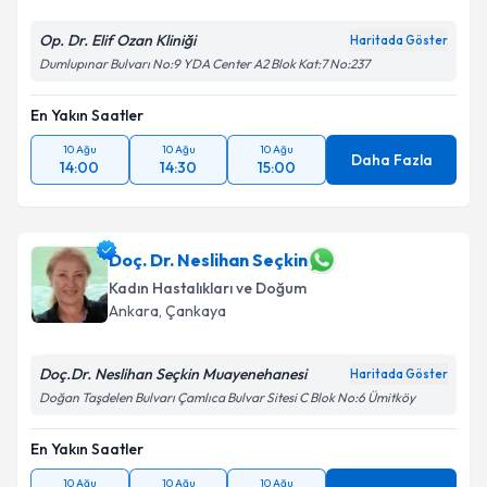
Op. Dr. Elif Ozan Kliniği
Haritada Göster
Dumlupınar Bulvarı No:9 YDA Center A2 Blok Kat:7 No:237
En Yakın Saatler
10 Ağu
10 Ağu
10 Ağu
Daha Fazla
14:00
14:30
15:00
Doç. Dr. Neslihan Seçkin
Kadın Hastalıkları ve Doğum
Ankara
, Çankaya
Doç.Dr. Neslihan Seçkin Muayenehanesi
Haritada Göster
Doğan Taşdelen Bulvarı Çamlıca Bulvar Sitesi C Blok No:6 Ümitköy
En Yakın Saatler
10 Ağu
10 Ağu
10 Ağu