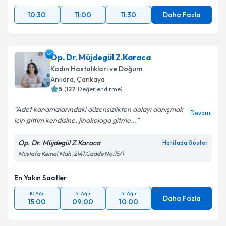
10:30
11:00
11:30
Daha Fazla
Op. Dr. Müjdegül Z.Karaca
Kadın Hastalıkları ve Doğum
Ankara
, Çankaya
5
(
127
Değerlendirme)
Adet kanamalarındaki düzensizlikten dolayı danışmak
Devamı
için gittim kendisine, jinokologa gitme...
Op. Dr. Müjdegül Z.Karaca
Haritada Göster
Mustafa Kemal Mah. 2141.Cadde No:15/1
En Yakın Saatler
10 Ağu
31 Ağu
31 Ağu
Daha Fazla
15:00
09:00
10:00