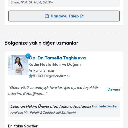
Elvan, 1934. Sk. No:4, 06794
Kişisel verilerimin işlenmesine ilişkin
Aydınlatma
Randevu Talep Et
Randevu Takvimi Talebi
Metni
'ni okudum ve kişisel verilerimin belirtilen
kapsamda işlenmesini kabul ediyorum.
Op. Dr. Alptekin Alagöz
için randevu takvimi talebi
Bölgenize yakın diğer uzmanlar
oluşturun. Size bu uzmandan randevu almanız için bir
Takvim Talebini Gönder
takvim hazırlandığında e-posta ile bilgilendireceğiz.
Op. Dr. Tamella Taghiyeva
E-posta Adresiniz
Kadın Hastalıkları ve Doğum
Ankara
, Sincan
5
(
103
Değerlendirme)
Güler yüzü ve anlayışlı tavırları için ayrıca teşekkür
Kişisel verilerimin işlenmesine ilişkin
Aydınlatma
Devamı
ederim. Bebeğimin...
Metni
'ni okudum ve kişisel verilerimin belirtilen
kapsamda işlenmesini kabul ediyorum.
Lokman Hekim Üniversitesi Ankara Hastanesi
Haritada Göster
Andiçen Mh, Polatlı 2 Caddesi, İdil Sk. No:44
Takvim Talebini Gönder
En Yakın Saatler