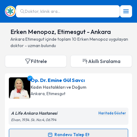
Doktor, klinik ara...
Erken Menopoz, Etimesgut - Ankara
Ankara
Etimesgut
içinde toplam
10
Erken Menopoz
uygulayan
doktor - uzman bulundu
Filtrele
Akıllı Sıralama
Op. Dr. Emine Gül Savcı
Kadın Hastalıkları ve Doğum
Ankara
, Etimesgut
A Life Ankara Hastanesi
Haritada Göster
Elvan, 1934. Sk. No:4, 06794
Randevu Talep Et