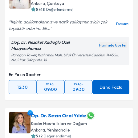
Ankara
, Çankaya
5
(
48
Değerlendirme)
İlginiz, açıklamalarınız ve nazik yaklaşımınız için çok
Devamı
teşekkür ederim. Eli...
Doç. Dr. Nezaket Kadıoğlu Özel
Haritada Göster
Muayenehanesi
Paragon Tower, Kızılırmak Mah. Ufuk Üniversitesi Caddesi, 1445 Sk.
No:2 Kat: 3 Kapı No: 16
En Yakın Saatler
10 Ağu
10 Ağu
12:30
Daha Fazla
09:00
09:30
Op. Dr. Sezin Oral Yıldız
Kadın Hastalıkları ve Doğum
Ankara
, Yenimahalle
5
(
2
Değerlendirme)