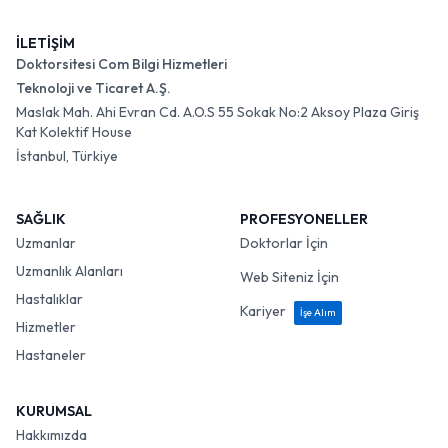
İLETİŞİM
Doktorsitesi Com Bilgi Hizmetleri
Teknoloji ve Ticaret A.Ş.
Maslak Mah. Ahi Evran Cd. A.O.S 55 Sokak No:2 Aksoy Plaza Giriş
Kat Kolektif House
İstanbul, Türkiye
SAĞLIK
PROFESYONELLER
Uzmanlar
Doktorlar İçin
Uzmanlık Alanları
Web Siteniz İçin
Hastalıklar
Kariyer
İşe Alım
Hizmetler
Hastaneler
KURUMSAL
Hakkımızda