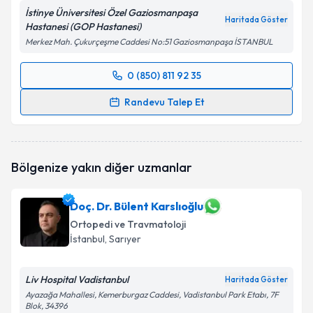
İstinye Üniversitesi Özel Gaziosmanpaşa
Haritada Göster
Hastanesi (GOP Hastanesi)
Merkez Mah. Çukurçeşme Caddesi No:51 Gaziosmanpaşa İSTANBUL
0 (850) 811 92 35
Randevu Takvimi Talebi
Randevu Talep Et
Op. Dr. Halil Büyükdoğan
için randevu takvimi talebi
oluşturun. Size bu uzmandan randevu almanız için bir
takvim hazırlandığında e-posta ile bilgilendireceğiz.
Bölgenize yakın diğer uzmanlar
E-posta Adresiniz
Doç. Dr. Bülent Karslıoğlu
Ortopedi ve Travmatoloji
İstanbul
, Sarıyer
Kişisel verilerimin işlenmesine ilişkin
Aydınlatma
Metni
'ni okudum ve kişisel verilerimin belirtilen
Liv Hospital Vadistanbul
Haritada Göster
kapsamda işlenmesini kabul ediyorum.
Ayazağa Mahallesi, Kemerburgaz Caddesi, Vadistanbul Park Etabı, 7F
Blok, 34396