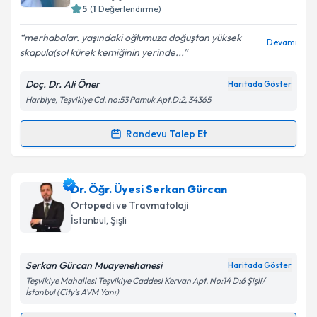
5
(
1
Değerlendirme)
E-posta Adresiniz
merhabalar. yaşındaki oğlumuza doğuştan yüksek
Devamı
skapula(sol kürek kemiğinin yerinde...
Doç. Dr. Ali Öner
Haritada Göster
Kişisel verilerimin işlenmesine ilişkin
Aydınlatma
Harbiye, Teşvikiye Cd. no:53 Pamuk Apt.D:2, 34365
Metni
'ni okudum ve kişisel verilerimin belirtilen
kapsamda işlenmesini kabul ediyorum.
Randevu Talep Et
Randevu Takvimi Talebi
Takvim Talebini Gönder
Doç. Dr. Ali Öner
için randevu takvimi talebi
Dr. Öğr. Üyesi Serkan Gürcan
oluşturun. Size bu uzmandan randevu almanız için bir
Ortopedi ve Travmatoloji
takvim hazırlandığında e-posta ile bilgilendireceğiz.
İstanbul
, Şişli
E-posta Adresiniz
Serkan Gürcan Muayenehanesi
Haritada Göster
Teşvikiye Mahallesi Teşvikiye Caddesi Kervan Apt. No:14 D:6 Şişli/
İstanbul (City's AVM Yanı)
Kişisel verilerimin işlenmesine ilişkin
Aydınlatma