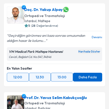
Doç. Dr. Yakup Alpay
Ortopedi ve Travmatoloji
İstanbul
, Maltepe
5
(
28
Değerlendirme)
Geçirdiğim görünmez ani kaza sonrası omuzumdan
Devamı
aldığım hasar ile kolumu...
VM Medical Park Maltepe Hastanesi
Haritada Göster
Cevizli, Bağdat Cd. No:547, 34846
En Yakın Saatler
12:00
12:30
13:00
Daha Fazla
Prof. Dr. Yavuz Selim Kabukçuoğlu
Ortopedi ve Travmatoloji
İstanbul
, Bağcılar