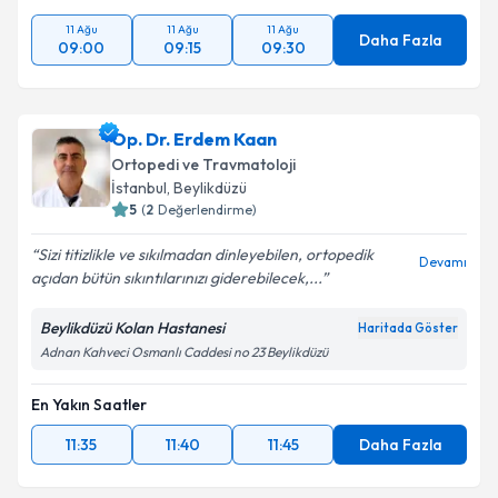
11 Ağu
11 Ağu
11 Ağu
Daha Fazla
09:00
09:15
09:30
Op. Dr. Erdem Kaan
Ortopedi ve Travmatoloji
İstanbul
, Beylikdüzü
5
(
2
Değerlendirme)
Sizi titizlikle ve sıkılmadan dinleyebilen, ortopedik
Devamı
açıdan bütün sıkıntılarınızı giderebilecek,...
Beylikdüzü Kolan Hastanesi
Haritada Göster
Adnan Kahveci Osmanlı Caddesi no 23 Beylikdüzü
En Yakın Saatler
11:35
11:40
11:45
Daha Fazla