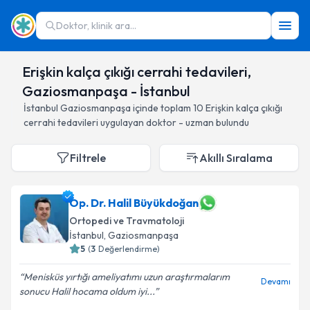
Doktor, klinik ara...
Erişkin kalça çıkığı cerrahi tedavileri,
Gaziosmanpaşa - İstanbul
İstanbul
Gaziosmanpaşa
içinde toplam
10
Erişkin kalça çıkığı
cerrahi tedavileri
uygulayan doktor - uzman bulundu
Filtrele
Akıllı Sıralama
Op. Dr. Halil Büyükdoğan
Ortopedi ve Travmatoloji
İstanbul
, Gaziosmanpaşa
5
(
3
Değerlendirme)
Menisküs yırtığı ameliyatımı uzun araştırmalarım
Devamı
sonucu Halil hocama oldum iyi...