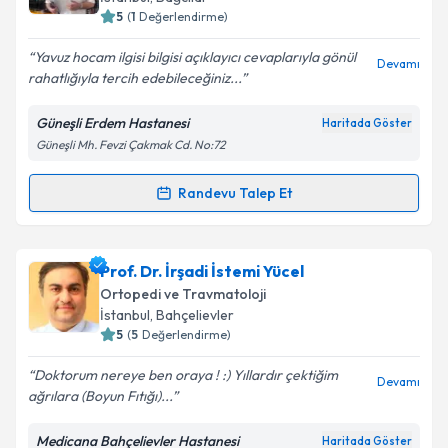
5
(
1
Değerlendirme)
Yavuz hocam ilgisi bilgisi açıklayıcı cevaplarıyla gönül
Devamı
rahatlığıyla tercih edebileceğiniz...
Güneşli Erdem Hastanesi
Haritada Göster
Güneşli Mh. Fevzi Çakmak Cd. No:72
Randevu Talep Et
Randevu Takvimi Talebi
Prof. Dr. Yavuz Selim Kabukçuoğlu
için randevu
Prof. Dr. İrşadi İstemi Yücel
takvimi talebi oluşturun. Size bu uzmandan randevu
Ortopedi ve Travmatoloji
almanız için bir takvim hazırlandığında e-posta ile
İstanbul
, Bahçelievler
bilgilendireceğiz.
5
(
5
Değerlendirme)
E-posta Adresiniz
Doktorum nereye ben oraya ! :) Yıllardır çektiğim
Devamı
ağrılara (Boyun Fıtığı)...
Medicana Bahçelievler Hastanesi
Haritada Göster