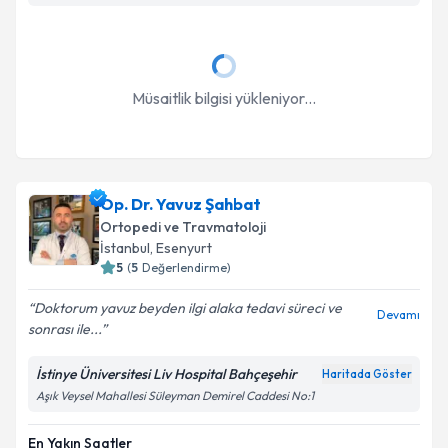
Takvim Talebini Gönder
Müsaitlik bilgisi yükleniyor...
Op. Dr. Yavuz Şahbat
Ortopedi ve Travmatoloji
İstanbul
, Esenyurt
5
(
5
Değerlendirme)
Doktorum yavuz beyden ilgi alaka tedavi süreci ve
Devamı
sonrası ile...
İstinye Üniversitesi Liv Hospital Bahçeşehir
Haritada Göster
Aşık Veysel Mahallesi Süleyman Demirel Caddesi No:1
En Yakın Saatler