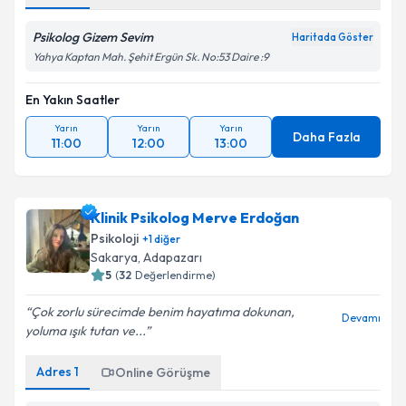
Psikolog Gizem Sevim
Haritada Göster
Yahya Kaptan Mah. Şehit Ergün Sk. No:53 Daire :9
En Yakın Saatler
Yarın
Yarın
Yarın
Daha Fazla
11:00
12:00
13:00
Klinik Psikolog Merve Erdoğan
Psikoloji
+
1
diğer
Sakarya
, Adapazarı
5
(
32
Değerlendirme)
Çok zorlu sürecimde benim hayatıma dokunan,
Devamı
yoluma ışık tutan ve...
Adres
1
Online Görüşme