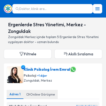
Doktor, klinik ara...
Ergenlerde Stres Yönetimi, Merkez -
Zonguldak
Zonguldak
Merkez
içinde toplam
5
Ergenlerde Stres Yönetimi
uygulayan doktor - uzman bulundu
Filtrele
Akıllı Sıralama
Klinik Psikolog İrem Emral
Psikoloji
+
1
diğer
Zonguldak
, Merkez
Adres
1
Online Görüşme