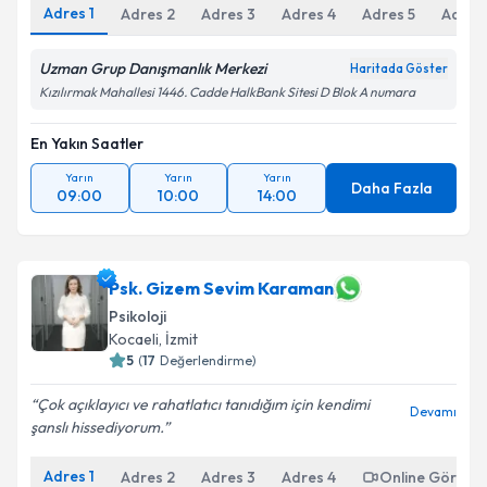
Adres
1
Adres
2
Adres
3
Adres
4
Adres
5
Adres
Uzman Grup Danışmanlık Merkezi
Haritada Göster
Kızılırmak Mahallesi 1446. Cadde HalkBank Sitesi D Blok A numara
En Yakın Saatler
Yarın
Yarın
Yarın
Daha Fazla
09:00
10:00
14:00
Psk. Gizem Sevim Karaman
Psikoloji
Kocaeli
, İzmit
5
(
17
Değerlendirme)
Çok açıklayıcı ve rahatlatıcı tanıdığım için kendimi
Devamı
şanslı hissediyorum.
Adres
1
Adres
2
Adres
3
Adres
4
Online Görüşm