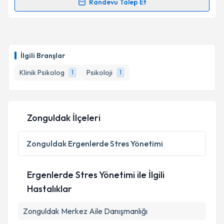
Randevu Talep Et
Randevu Takvimi Talebi
Klinik Psikolog Gizem Doğa Özlen
için randevu
takvimi talebi oluşturun. Size bu uzmandan randevu
İlgili Branşlar
almanız için bir takvim hazırlandığında e-posta ile
bilgilendireceğiz.
Klinik Psikolog
Psikoloji
1
1
E-posta Adresiniz
Zonguldak İlçeleri
Kişisel verilerimin işlenmesine ilişkin
Aydınlatma
Zonguldak
Ergenlerde Stres Yönetimi
Metni
'ni okudum ve kişisel verilerimin belirtilen
kapsamda işlenmesini kabul ediyorum.
Ergenlerde Stres Yönetimi ile İlgili
Hastalıklar
Takvim Talebini Gönder
Zonguldak Merkez Aile Danışmanlığı