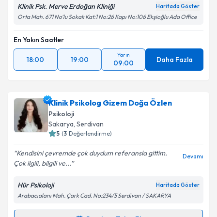
Klinik Psk. Merve Erdoğan Kliniği
Haritada Göster
Orta Mah. 671 No’lu Sokak Kat:1 No:26 Kapı No:106 Ekşioğlu Ada Office
En Yakın Saatler
Yarın
18:00
19:00
Daha Fazla
09:00
Klinik Psikolog Gizem Doğa Özlen
Psikoloji
Sakarya
, Serdivan
5
(
3
Değerlendirme)
Kendisini çevremde çok duydum referansla gittim.
Devamı
Çok ilgili, bilgili ve...
Hür Psikoloji
Haritada Göster
Arabacıalanı Mah. Çark Cad. No:234/5 Serdivan / SAKARYA