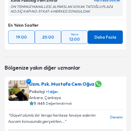
Klinik Psikolog İrem Emral
Haritada Göster
ON TEMMUZ MAHALLESİ, ALPARSLAN SOKAK TATOĞLU PLAZA
NO:3 İÇ KAPI NO: 57 KAT: 4 MERKEZ/ZONGULDAK
En Yakın Saatler
Yarın
19:00
20:00
Daha Fazla
12:00
Bölgenize yakın diğer uzmanlar
Uzm. Psk. Mustafa Cem Oğuz
Psikoloji
+
1
diğer
Ankara
, Çankaya
5
(
465
Değerlendirme)
Gayet olumlu bir terapi herkese tavsiye ederim
Devamı
hocam konusunda gerçekten...