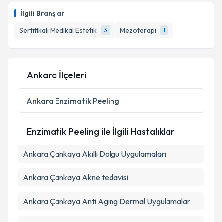
oluşturun. Size bu uzmandan randevu almanız için bir
İlgili Branşlar
takvim hazırlandığında e-posta ile bilgilendireceğiz.
Sertifikalı Medikal Estetik
Mezoterapi
3
1
E-posta Adresiniz
Ankara İlçeleri
Kişisel verilerimin işlenmesine ilişkin
Aydınlatma
Metni
'ni okudum ve kişisel verilerimin belirtilen
Ankara
Enzimatik Peeling
kapsamda işlenmesini kabul ediyorum.
Enzimatik Peeling ile İlgili Hastalıklar
Takvim Talebini Gönder
Ankara Çankaya Akıllı Dolgu Uygulamaları
Ankara Çankaya Akne tedavisi
Ankara Çankaya Anti Aging Dermal Uygulamalar