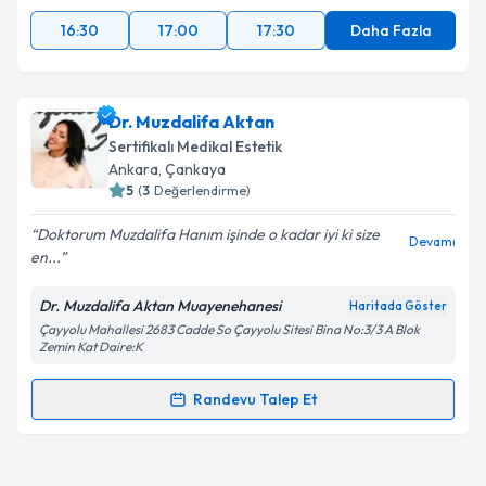
16:30
17:00
17:30
Daha Fazla
Dr. Muzdalifa Aktan
Sertifikalı Medikal Estetik
Ankara
, Çankaya
5
(
3
Değerlendirme)
Doktorum Muzdalifa Hanım işinde o kadar iyi ki size
Devamı
en...
Dr. Muzdalifa Aktan Muayenehanesi
Haritada Göster
Çayyolu Mahallesi 2683 Cadde So Çayyolu Sitesi Bina No:3/3 A Blok
Zemin Kat Daire:K
Randevu Talep Et
Randevu Takvimi Talebi
Dr. Muzdalifa Aktan
için randevu takvimi talebi