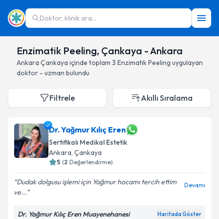
Doktor, klinik ara...
Enzimatik Peeling, Çankaya - Ankara
Ankara
Çankaya
içinde toplam
3
Enzimatik Peeling
uygulayan
doktor - uzman bulundu
Filtrele
Akıllı Sıralama
Dr. Yağmur Kılıç Eren
Sertifikalı Medikal Estetik
Ankara
, Çankaya
5
(
2
Değerlendirme)
Dudak dolgusu işlemi için Yağmur hocamı tercih ettim
Devamı
ve...
Dr. Yağmur Kılıç Eren Muayenehanesi
Haritada Göster