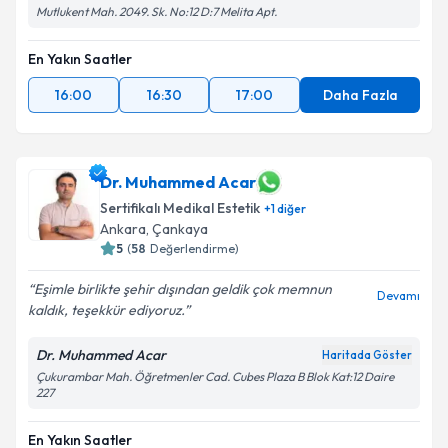
Mutlukent Mah. 2049. Sk. No:12 D:7 Melita Apt.
En Yakın Saatler
16:00
16:30
17:00
Daha Fazla
Dr. Muhammed Acar
Sertifikalı Medikal Estetik
+
1
diğer
Ankara
, Çankaya
5
(
58
Değerlendirme)
Eşimle birlikte şehir dışından geldik çok memnun
Devamı
kaldık, teşekkür ediyoruz.
Dr. Muhammed Acar
Haritada Göster
Çukurambar Mah. Öğretmenler Cad. Cubes Plaza B Blok Kat:12 Daire
227
En Yakın Saatler