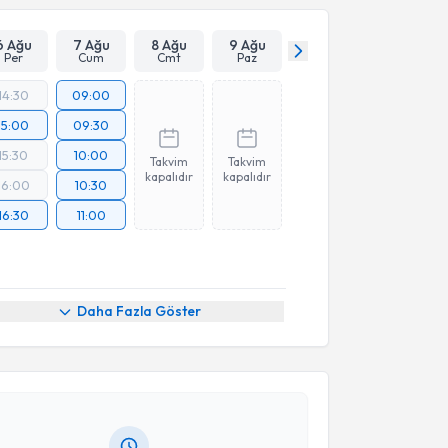
6 Ağu
7 Ağu
8 Ağu
9 Ağu
Per
Cum
Cmt
Paz
14:30
09:00
15:00
09:30
15:30
10:00
Takvim
Takvim
kapalıdır
kapalıdır
16:00
10:30
16:30
11:00
akvimi Talebi
Daha Fazla Göster
Kamer Koldaş
için randevu takvimi talebi oluşturun.
andan randevu almanız için bir takvim
ında e-posta ile bilgilendireceğiz.