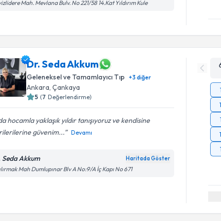
izlidere Mah. Mevlana Bulv. No 221/58 14.Kat Yıldırım Kule
Dr. Seda Akkum
Geleneksel ve Tamamlayıcı Tıp
+
3
diğer
Ankara
,
Çankaya
5
(
7
Değerlendirme)
a hocamla yaklaşık yıldır tanışıyoruz ve kendisine
ilerilerine güvenim...
Devamı
. Seda Akkum
Haritada Göster
ılırmak Mah Dumlupınar Blv A No:9/A İç Kapı No 671