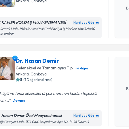
E-posta Ad
Ankara
,
Çankaya
B
.KAMER KOLDAŞ MUAYENEHANESİ
Haritada Göster
Kişisel
ılırmak Mah Ufuk Üniversitesi Cad Farilya İş Merkezi Kat:3 No:10
kurambar
okudum
Randevu T
işlenm
Dr. Hasan
Dr. Hasan Demir
uzmandan ra
Geleneksel ve Tamamlayıcı Tıp
+
4
diğer
posta ile bi
Ankara
,
Çankaya
5
(
1
Değerlendirme)
E-posta Ad
B
 ilgili ve teniz düzenlilerdi çok memnun kaldım teşekkür
im...
Devamı
Kişisel
okudum
. Hasan Demir Özel Muayenehanesi
Haritada Göster
işlenm
ğı Öveçler Mah. 1314 Cad. Yalçınkaya Apt. No:14-16 Daire:4