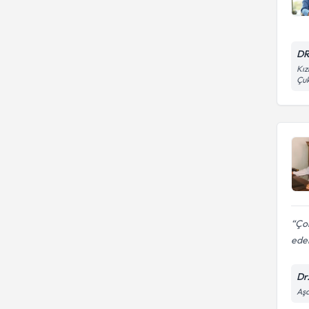
DR
Kız
Çu
Çok
eder
Dr
Aşa