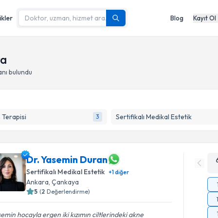
ikler
Blog
Kayıt Ol
ra
anı
bulundu
Terapisi
Sertifikalı Medikal Estetik
3
Dr. Yasemin Duran
Sertifikalı Medikal Estetik
+
1
diğer
Ankara
,
Çankaya
5
(
2
Değerlendirme)
emin hocayla ergen iki kızımın ciltlerindeki akne