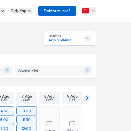
Giriş Yap
Doktor musun?
Sıralama
Akıllı Sıralama
Akupunktur
3
1
6 Ağu
7 Ağu
8 Ağu
9 Ağu
Per
Cum
Cmt
Paz
14:30
11:00
15:00
11:30
15:30
12:00
Takvim
Takvim