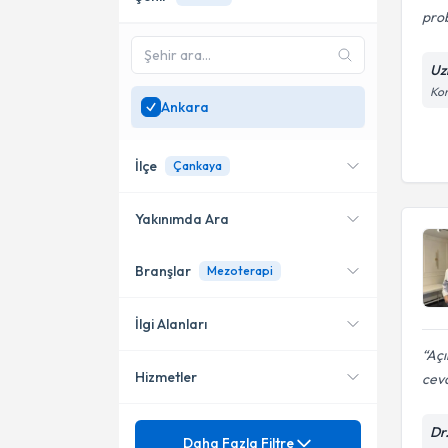
probl
Uz
Kon
Ankara
İlçe
Çankaya
Yakınımda Ara
Branşlar
Mezoterapi
Konumuma yakın uzmanları
Çankaya
göster
Yenimahalle
İlgi Alanları
Açı
Hizmetler
cev
Mezoterapi
Geleneksel ve Tamamlayıcı Tıp
Mezuniyet
Dr
Mezoterapi
Daha Fazla Filtre