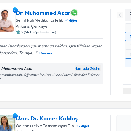
Dr. Muhammed Acar
Sertifikalı Medikal Estetik
+
1
diğer
Ankara
,
Çankaya
5
(
54
Değerlendirme)
ılan işlemlerden çok memnun kaldım. İşini titizlikle yapan
orlardan. Tavsiye...
Devamı
. Muhammed Acar
Haritada Göster
urambar Mah. Öğretmenler Cad. Cubes Plaza B Blok Kat:12 Daire
7
Randevu T
Uzm. Dr. 
Size bu uzm
Uzm. Dr. Kamer Koldaş
hazırlandığ
Geleneksel ve Tamamlayıcı Tıp
+
2
diğer