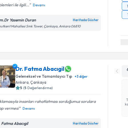
emleri ile ilgili...
Devamı
m.Dr Yasemin Duran
Haritada Göster
utkent Mahallesi Smk Tower, Çankaya, Ankara 06810
Dr. Fatma Abacıgil
Geleneksel ve Tamamlayıcı Tıp
+
3
diğer
Ankara
,
Çankaya
5
(
5
Değerlendirme)
klamasıyla insanları rahatlatması sorduğumuz sorulara
ka
ap vermesi
Devamı
. Fatma Abacıgil
Haritada Göster