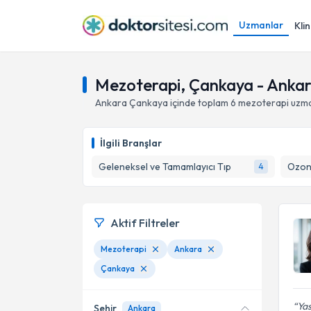
Uzmanlar
Klin
Mezoterapi, Çankaya - Anka
Ankara
Çankaya
içinde toplam
6
mezoterapi uzm
İlgili Branşlar
Geleneksel ve Tamamlayıcı Tıp
Ozon 
4
Aktif Filtreler
Mezoterapi
Ankara
Çankaya
Yas
Şehir
Ankara