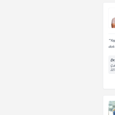
Yap
dokt
Dr
Çuk
22