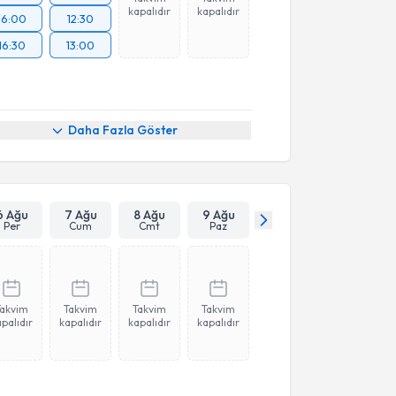
kapalıdır
kapalıdır
16:00
12:30
16:30
13:00
Daha Fazla Göster
6 Ağu
7 Ağu
8 Ağu
9 Ağu
Per
Cum
Cmt
Paz
Takvim
Takvim
Takvim
Takvim
palıdır
kapalıdır
kapalıdır
kapalıdır