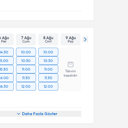
6 Ağu
7 Ağu
8 Ağu
9 Ağu
Per
Cum
Cmt
Paz
14:30
10:00
10:00
15:00
10:30
10:30
15:30
11:00
11:00
Takvim
kapalıdır
16:00
11:30
11:30
16:30
12:00
12:00
Daha Fazla Göster