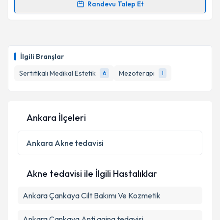
Randevu Talep Et
Randevu Takvimi Talebi
Takvim Talebini Gönder
Uzm. Dr. M.Fatih Somuncu
için randevu takvimi
talebi oluşturun. Size bu uzmandan randevu almanız
İlgili Branşlar
için bir takvim hazırlandığında e-posta ile
bilgilendireceğiz.
Sertifikalı Medikal Estetik
Mezoterapi
6
1
E-posta Adresiniz
Ankara İlçeleri
Kişisel verilerimin işlenmesine ilişkin
Aydınlatma
Ankara
Akne tedavisi
Metni
'ni okudum ve kişisel verilerimin belirtilen
kapsamda işlenmesini kabul ediyorum.
Akne tedavisi ile İlgili Hastalıklar
Takvim Talebini Gönder
Ankara Çankaya Cilt Bakımı Ve Kozmetik
Ankara Çankaya Anti aging tedavisi