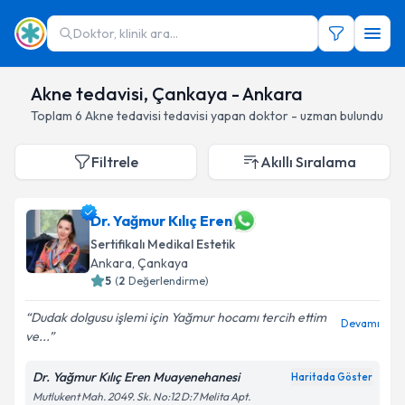
Doktor, klinik ara...
Akne tedavisi, Çankaya - Ankara
Toplam
6
Akne tedavisi
tedavisi yapan doktor - uzman bulundu
Filtrele
Akıllı Sıralama
Dr. Yağmur Kılıç Eren
Sertifikalı Medikal Estetik
Ankara
, Çankaya
5
(
2
Değerlendirme)
Dudak dolgusu işlemi için Yağmur hocamı tercih ettim
Devamı
ve...
Dr. Yağmur Kılıç Eren Muayenehanesi
Haritada Göster
Mutlukent Mah. 2049. Sk. No:12 D:7 Melita Apt.