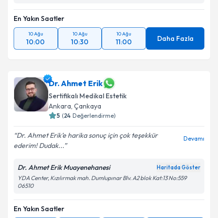
En Yakın Saatler
10 Ağu
10 Ağu
10 Ağu
Daha Fazla
10:00
10:30
11:00
Dr. Ahmet Erik
Sertifikalı Medikal Estetik
Ankara
, Çankaya
5
(
24
Değerlendirme)
Dr. Ahmet Erik’e harika sonuç için çok teşekkür
Devamı
ederim! Dudak...
Dr. Ahmet Erik Muayenehanesi
Haritada Göster
YDA Center, Kızılırmak mah. Dumlupınar Blv. A2 blok Kat:13 No:559
06510
En Yakın Saatler