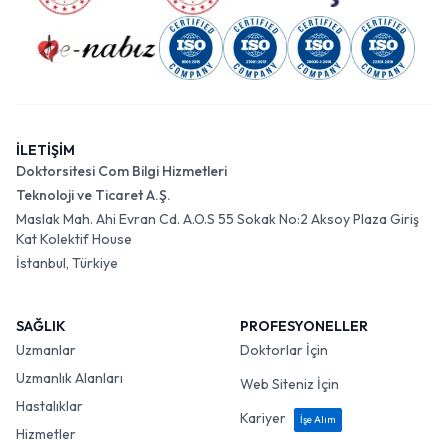
İLETİŞİM
Doktorsitesi Com Bilgi Hizmetleri
Teknoloji ve Ticaret A.Ş.
Maslak Mah. Ahi Evran Cd. A.O.S 55 Sokak No:2 Aksoy Plaza Giriş
Kat Kolektif House
İstanbul, Türkiye
SAĞLIK
PROFESYONELLER
Uzmanlar
Doktorlar İçin
Uzmanlık Alanları
Web Siteniz İçin
Hastalıklar
Kariyer
İşe Alım
Hizmetler