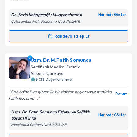
E-posta Adresiniz
Dr. Şevki Kebapcıoğlu Muayenehanesi
Haritada Göster
Çukurambar Mah. Malcom X Cad. No:24/10
Kişisel verilerimin işlenmesine ilişkin
Aydınlatma
Randevu Talep Et
Randevu Takvimi Talebi
Metni
'ni okudum ve kişisel verilerimin belirtilen
kapsamda işlenmesini kabul ediyorum.
Dr. Şevki Kebabcıoğlu
için randevu takvimi talebi
Uzm. Dr. M.Fatih Somuncu
oluşturun. Size bu uzmandan randevu almanız için bir
Takvim Talebini Gönder
Sertifikalı Medikal Estetik
takvim hazırlandığında e-posta ile bilgilendireceğiz.
Ankara
, Çankaya
5
(
32
Değerlendirme)
E-posta Adresiniz
Çok kaliteli ve güvenilir bir doktor arıyorsanız mutlaka
Devamı
fatih hocama...
Uzm. Dr. Fatih Somuncu Estetik ve Sağlıklı
Kişisel verilerimin işlenmesine ilişkin
Aydınlatma
Haritada Göster
Yaşam Kliniği
Metni
'ni okudum ve kişisel verilerimin belirtilen
Nenehatun Caddesi No:82/7 G.O.P
kapsamda işlenmesini kabul ediyorum.