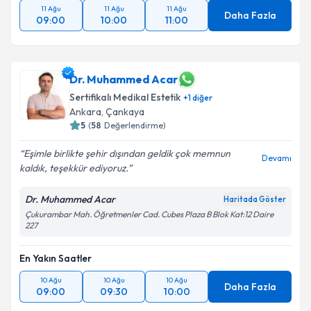
11 Ağu
11 Ağu
11 Ağu
Daha Fazla
09:00
10:00
11:00
Dr. Muhammed Acar
Sertifikalı Medikal Estetik
+
1
diğer
Ankara
, Çankaya
5
(
58
Değerlendirme)
Eşimle birlikte şehir dışından geldik çok memnun
Devamı
kaldık, teşekkür ediyoruz.
Dr. Muhammed Acar
Haritada Göster
Çukurambar Mah. Öğretmenler Cad. Cubes Plaza B Blok Kat:12 Daire
227
En Yakın Saatler
10 Ağu
10 Ağu
10 Ağu
Daha Fazla
09:00
09:30
10:00