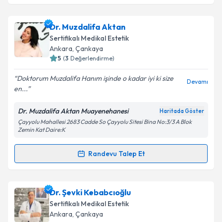
Dr. Muzdalifa Aktan
Sertifikalı Medikal Estetik
Ankara
, Çankaya
5
(
3
Değerlendirme)
Doktorum Muzdalifa Hanım işinde o kadar iyi ki size
Devamı
en...
Dr. Muzdalifa Aktan Muayenehanesi
Haritada Göster
Çayyolu Mahallesi 2683 Cadde So Çayyolu Sitesi Bina No:3/3 A Blok
Zemin Kat Daire:K
Randevu Talep Et
Randevu Takvimi Talebi
Dr. Muzdalifa Aktan
için randevu takvimi talebi
Dr. Şevki Kebabcıoğlu
oluşturun. Size bu uzmandan randevu almanız için bir
Sertifikalı Medikal Estetik
takvim hazırlandığında e-posta ile bilgilendireceğiz.
Ankara
, Çankaya