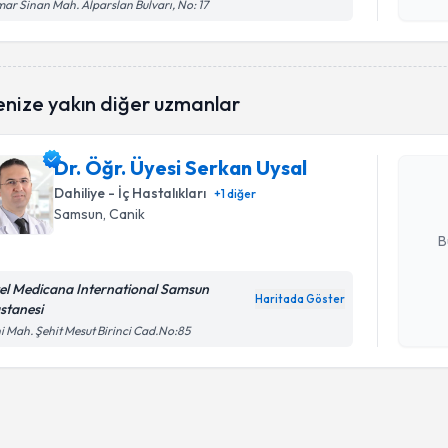
işlenm
ar Sinan Mah. Alparslan Bulvarı, No: 17
Randevu T
enize yakın diğer uzmanlar
Dr. Öğr. Ü
oluşturun. 
Dr. Öğr. Üyesi Serkan Uysal
hazırlandığ
Dahiliye - İç Hastalıkları
+
1
diğer
Samsun
, Canik
E-posta Ad
B
el Medicana International Samsun
Haritada Göster
stanesi
Kişisel
i Mah. Şehit Mesut Birinci Cad.No:85
okudum
işlenm