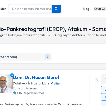
ikler
Blog
Kayıt Ol
io-Pankreatografi (ERCP), Atakum - Sam
grad Kolanjio-Pankreatografi (ERCP)
uygulayan doktor - uzman bulund
oenteroloji
2
Uzm. Dr. Hasan Gürel
Dahiliye - İç Hastalıkları
+
1
diğer
Samsun
, Atakum
5
(
4
Değerlendirme)
ta hekim ilişkisinde, hastanın bütün dertlerini dinledikten