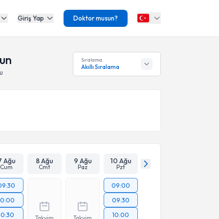
Giriş Yap
Doktor musun?
sun
Sıralama
Akıllı Sıralama
u
7 Ağu
8 Ağu
9 Ağu
10 Ağu
Cum
Cmt
Paz
Pzt
09:30
09:00
10:00
09:30
10:30
10:00
Takvim
Takvim