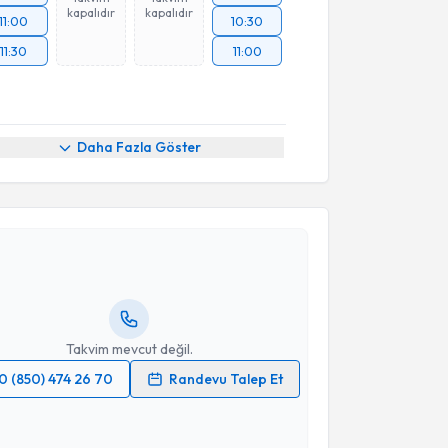
kapalıdır
kapalıdır
11:00
10:30
11:30
11:00
Daha Fazla Göster
akvimi Talebi
Ömer Faruk Yolcu
için randevu takvimi talebi
Size bu uzmandan randevu almanız için bir takvim
ında e-posta ile bilgilendireceğiz.
resiniz
Takvim mevcut değil.
0 (850) 474 26 70
Randevu Talep Et
 verilerimin işlenmesine ilişkin
Aydınlatma Metni
'ni
 ve kişisel verilerimin belirtilen kapsamda