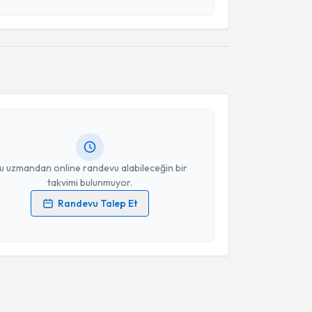
esini kabul ediyorum.
Takvim Talebini Gönder
akvimi Talebi
yesi Serkan Uysal
için randevu takvimi talebi
Size bu uzmandan randevu almanız için bir takvim
ında e-posta ile bilgilendireceğiz.
resiniz
u uzmandan online randevu alabileceğin bir
takvimi bulunmuyor.
Randevu Talep Et
 verilerimin işlenmesine ilişkin
Aydınlatma Metni
'ni
 ve kişisel verilerimin belirtilen kapsamda
esini kabul ediyorum.
Takvim Talebini Gönder