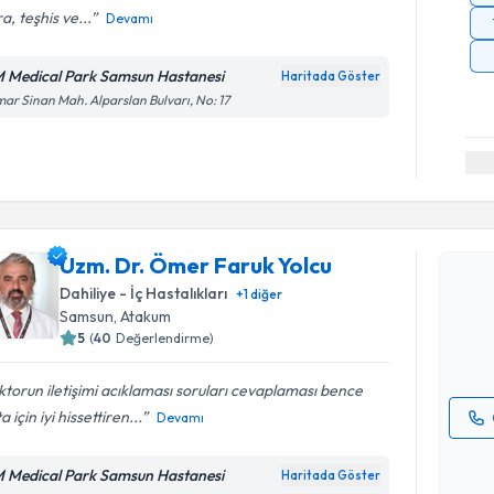
a, teşhis ve...
Devamı
 Medical Park Samsun Hastanesi
Haritada Göster
ar Sinan Mah. Alparslan Bulvarı, No: 17
Randevu T
Uzm. Dr. 
Uzm. Dr. Ömer Faruk Yolcu
oluşturun. 
Dahiliye - İç Hastalıkları
+
1
diğer
hazırlandığ
Samsun
, Atakum
5
(
40
Değerlendirme)
E-posta Ad
torun iletişimi acıklaması soruları cevaplaması bence
a için iyi hissettiren...
Devamı
Kişisel
okudum
 Medical Park Samsun Hastanesi
Haritada Göster