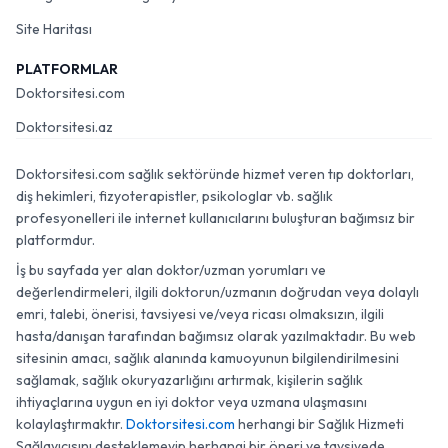
Site Haritası
PLATFORMLAR
Doktorsitesi.com
Doktorsitesi.az
Doktorsitesi.com sağlık sektöründe hizmet veren tıp doktorları,
diş hekimleri, fizyoterapistler, psikologlar vb. sağlık
profesyonelleri ile internet kullanıcılarını buluşturan bağımsız bir
platformdur.
İş bu sayfada yer alan doktor/uzman yorumları ve
değerlendirmeleri, ilgili doktorun/uzmanın doğrudan veya dolaylı
emri, talebi, önerisi, tavsiyesi ve/veya ricası olmaksızın, ilgili
hasta/danışan tarafından bağımsız olarak yazılmaktadır. Bu web
sitesinin amacı, sağlık alanında kamuoyunun bilgilendirilmesini
sağlamak, sağlık okuryazarlığını artırmak, kişilerin sağlık
ihtiyaçlarına uygun en iyi doktor veya uzmana ulaşmasını
kolaylaştırmaktır.
Doktorsitesi.com
herhangi bir Sağlık Hizmeti
Sağlayıcısını desteklemeyip herhangi bir öneri ve tavsiyede