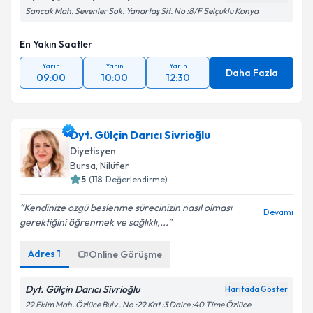
Sancak Mah. Sevenler Sok. Yanartaş Sit. No :8/F Selçuklu Konya
En Yakın Saatler
Yarın
Yarın
Yarın
Daha Fazla
09:00
10:00
12:30
Dyt. Gülçin Darıcı Sivrioğlu
Diyetisyen
Bursa
, Nilüfer
5
(
118
Değerlendirme)
Kendinize özgü beslenme sürecinizin nasıl olması
Devamı
gerektiğini öğrenmek ve sağlıklı,...
Adres
1
Online Görüşme
Dyt. Gülçin Darıcı Sivrioğlu
Haritada Göster
29 Ekim Mah. Özlüce Bulv . No :29 Kat :3 Daire :40 Time Özlüce