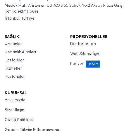
Maslak Mah. Ahi Evran Cd. A.O.S 55 Sokak No:2 Aksoy Plaza Giriş
Kat Kolektif House
İstanbul, Türkiye
SAĞLIK
PROFESYONELLER
Uzmanlar
Doktorlar İçin
Uzmanlık Alanları
Web Siteniz İçin
Hastalıklar
Kariyer
İşe Alım
Hizmetler
Hastaneler
KURUMSAL
Hakkımızda
Bize Ulaşın
Gizlilik Politikası
Google Takvim Entegrasyonu