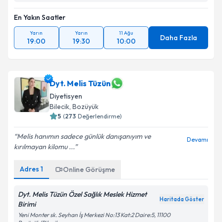
En Yakın Saatler
Yarın
Yarın
11 Ağu
Daha Fazla
19:00
19:30
10:00
Dyt. Melis Tüzün
Diyetisyen
Bilecik
, Bozüyük
5
(
273
Değerlendirme)
Melis hanımın sadece günlük danışanıyım ve
Devamı
kırılmayan kilomu ...
Adres
1
Online Görüşme
Dyt. Melis Tüzün Özel Sağlık Meslek Hizmet
Haritada Göster
Birimi
Yeni Monter sk. Seyhan İş Merkezi No:13 Kat:2 Daire:5, 11100