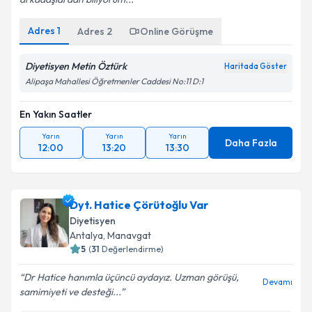
Adres
1
Adres
2
Online Görüşme
Diyetisyen Metin Öztürk
Haritada Göster
Alipaşa Mahallesi Öğretmenler Caddesi No:11 D:1
En Yakın Saatler
Yarın
Yarın
Yarın
Daha Fazla
12:00
13:20
13:30
Dyt. Hatice Çörütoğlu Var
Diyetisyen
Antalya
, Manavgat
5
(
31
Değerlendirme)
Dr Hatice hanımla üçüncü aydayız. Uzman görüşü,
Devamı
samimiyeti ve desteği...