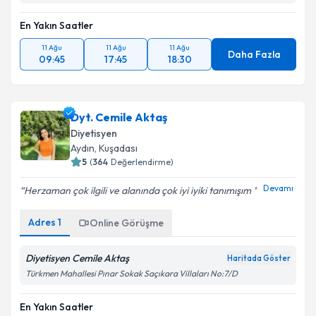
En Yakın Saatler
11 Ağu
11 Ağu
11 Ağu
Daha Fazla
09:45
17:45
18:30
Dyt. Cemile Aktaş
Diyetisyen
Aydın
, Kuşadası
5
(
364
Değerlendirme)
Devamı
Herzaman çok ilgili ve alanında çok iyi iyiki tanımışım
Adres
1
Online Görüşme
Diyetisyen Cemile Aktaş
Haritada Göster
Türkmen Mahallesi Pınar Sokak Saçıkara Villaları No:7/D
En Yakın Saatler