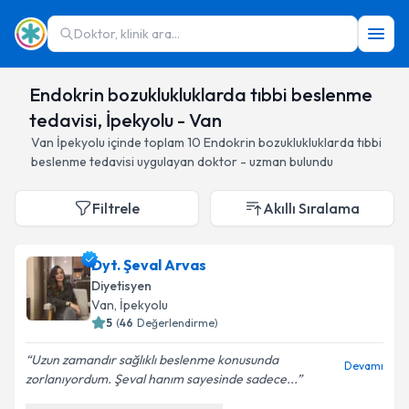
Doktor, klinik ara...
Endokrin bozuklukluklarda tıbbi beslenme
tedavisi, İpekyolu - Van
Van
İpekyolu
içinde toplam
10
Endokrin bozuklukluklarda tıbbi
beslenme tedavisi
uygulayan doktor - uzman bulundu
Filtrele
Akıllı Sıralama
Dyt. Şeval Arvas
Diyetisyen
Van
, İpekyolu
5
(
46
Değerlendirme)
Uzun zamandır sağlıklı beslenme konusunda
Devamı
zorlanıyordum. Şeval hanım sayesinde sadece...