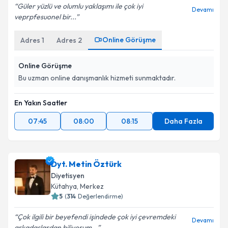
Güler yüzlü ve olumlu yaklaşımı ile çok iyi
Devamı
veprpfesuonel bir...
Online Görüşme
Adres
1
Adres
2
Online Görüşme
Bu uzman online danışmanlık hizmeti sunmaktadır.
En Yakın Saatler
07:45
08:00
08:15
Daha Fazla
Dyt. Metin Öztürk
Diyetisyen
Kütahya
, Merkez
5
(
314
Değerlendirme)
Çok ilgili bir beyefendi işindede çok iyi çevremdeki
Devamı
arkadaşlardan biliyorum...