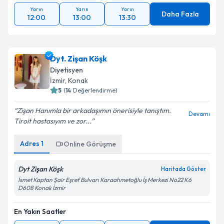
Yarın
Yarın
Yarın
Daha Fazla
12:00
13:00
13:30
Dyt. Zişan Köşk
Diyetisyen
İzmir
, Konak
5
(
14
Değerlendirme)
Zişan Hanımla bir arkadaşımın önerisiyle tanıştım.
Devamı
Tiroit hastasıyım ve zor...
Adres
1
Online Görüşme
Dyt Zişan Köşk
Haritada Göster
İsmet Kaptan Şair Eşref Bulvarı Karaahmetoğlu İş Merkezi No22 K6
D608 Konak İzmir
En Yakın Saatler