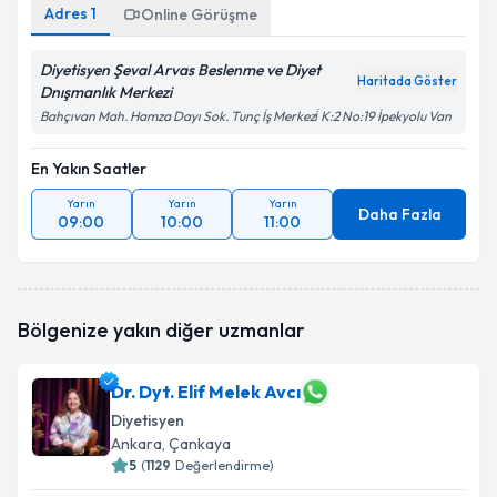
Adres
1
Online Görüşme
Diyetisyen Şeval Arvas Beslenme ve Diyet
Haritada Göster
Dnışmanlık Merkezi
Bahçıvan Mah. Hamza Dayı Sok. Tunç İş Merkezi̇ K:2 No:19 İpekyolu Van
En Yakın Saatler
Yarın
Yarın
Yarın
Daha Fazla
09:00
10:00
11:00
Bölgenize yakın diğer uzmanlar
Dr. Dyt. Elif Melek Avcı
Diyetisyen
Ankara
, Çankaya
5
(
1129
Değerlendirme)