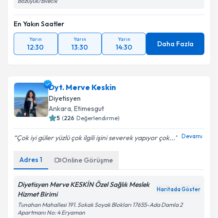
Bozüyük/Bilecik
En Yakın Saatler
Yarın
Yarın
Yarın
Daha Fazla
12:30
13:30
14:30
Dyt. Merve Keskin
Diyetisyen
Ankara
, Etimesgut
5
(
226
Değerlendirme)
Devamı
Çok iyi güler yüzlü çok ilgili işini severek yapıyor çok...
Adres
1
Online Görüşme
Diyetisyen Merve KESKİN Özel Sağlık Meslek
Haritada Göster
Hizmet Birimi
Tunahan Mahallesi 191. Sokak Soyak Blokları 17655-Ada Damla 2
Apartmanı No: 4 Eryaman