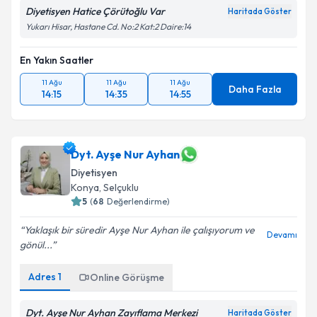
Diyetisyen Hatice Çörütoğlu Var
Haritada Göster
Yukarı Hisar, Hastane Cd. No:2 Kat:2 Daire:14
En Yakın Saatler
11 Ağu
11 Ağu
11 Ağu
Daha Fazla
14:15
14:35
14:55
Dyt. Ayşe Nur Ayhan
Diyetisyen
Konya
, Selçuklu
5
(
68
Değerlendirme)
Yaklaşık bir süredir Ayşe Nur Ayhan ile çalışıyorum ve
Devamı
gönül...
Adres
1
Online Görüşme
Dyt. Ayşe Nur Ayhan Zayıflama Merkezi
Haritada Göster