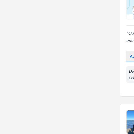
O k
ener
A
Uzm
Evk