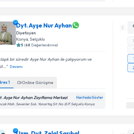
Dyt. Ayşe Nur Ayhan
Diyetisyen
Konya
, Selçuklu
5
(
68
Değerlendirme)
laşık bir süredir Ayşe Nur Ayhan ile çalışıyorum ve
l...
Devamı
dres
1
Online Görüşme
t. Ayşe Nur Ayhan Zayıflama Merkezi
Haritada Göster
cak Mah. Sevenler Sok. Yanartaş Sit. No :8/F Selçuklu Konya
Uzm. Dyt. Zelal Sarıbal