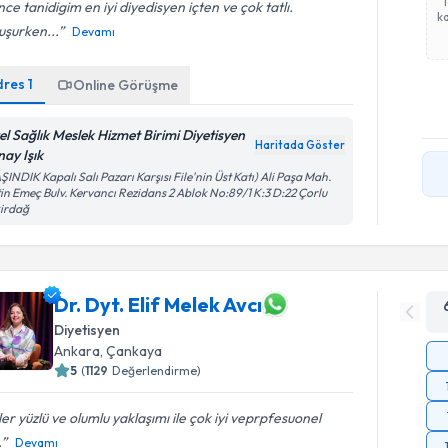
ce tanidigim en iyi diyedisyen içten ve çok tatlı.
ka
uşurken...
Devamı
dres
1
Online Görüşme
el Sağlık Meslek Hizmet Birimi Diyetisyen
Haritada Göster
nay Işık
ŞINDIK Kapalı Salı Pazarı Karşısı File'nin Üst Katı) Ali Paşa Mah.
in Emeç Bulv. Kervancı Rezidans 2 Ablok No:89/1 K:3 D:22 Çorlu
kirdağ
Dr. Dyt. Elif Melek Avcı
Diyetisyen
Ankara
, Çankaya
5
(
1129
Değerlendirme)
er yüzlü ve olumlu yaklaşımı ile çok iyi veprpfesuonel
.
Devamı