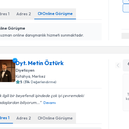
Online Görüşme
dres
1
Adres
2
line Görüşme
 uzman online danışmanlık hizmeti sunmaktadır.
Dyt. Metin Öztürk
Diyetisyen
Kütahya
, Merkez
5
(
314
Değerlendirme)
 ilgili bir beyefendi işindede çok iyi çevremdeki
ka
daşlardan biliyorum...
Devamı
dres
1
Adres
2
Online Görüşme