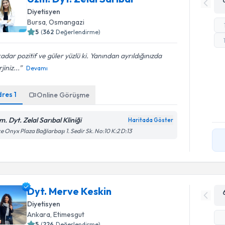
Diyetisyen
Bursa
, Osmangazi
5
(
362
Değerlendirme)
adar pozitif ve güler yüzlü ki. Yanından ayrıldığınızda
jiniz...
Devamı
dres
1
Online Görüşme
. Dyt. Zelal Sarıbal Kliniği
Haritada Göster
e Onyx Plaza Bağlarbaşı 1. Sedir Sk. No:10 K:2 D:13
Dyt. Merve Keskin
Diyetisyen
Ankara
, Etimesgut
5
(
226
Değerlendirme)