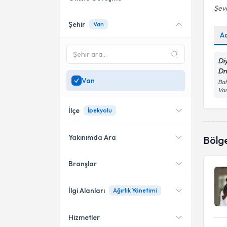
Şev
Şehir
Van
Online danışmanlık sunan
A
uzmanları göster
Sadece
Van
bölgesinde
Di
uzman ara
Dn
Van
Bah
Va
İlçe
İpekyolu
Yakınımda Ara
Bölg
Branşlar
Konumuma yakın uzmanları
İpekyolu
göster
İlgi Alanları
Ağırlık Yönetimi
Hizmetler
Diyetisyen