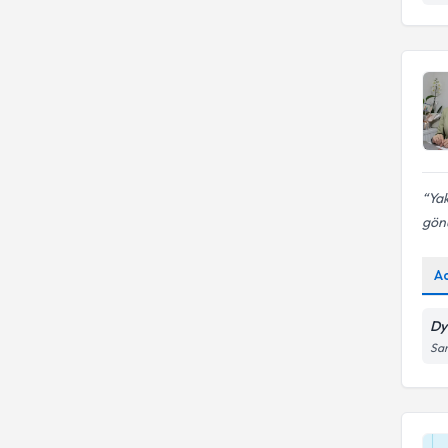
Yak
gönü
A
Dy
San