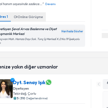
al hanım sayesinde sadece...
Devamı
dres
1
Online Görüşme
yetisyen Şeval Arvas Beslenme ve Diyet
Haritada Göster
ışmanlık Merkezi
çıvan Mah. Hamza Dayı Sok. Tunç İş Merkezi̇ K:2 No:19 İpekyolu
n
enize yakın diğer uzmanlar
Dyt. Senay Işık
Diyetisyen
Tekirdağ
, Çorlu
5
(
310
Değerlendirme)