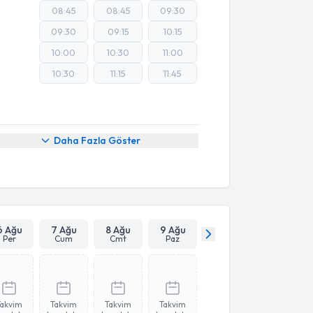
08:45
08:45
09:30
09:30
09:15
10:15
10:00
10:30
11:00
10:30
11:15
11:45
Daha Fazla Göster
6 Ağu
7 Ağu
8 Ağu
9 Ağu
Per
Cum
Cmt
Paz
Takvim
Takvim
Takvim
Takvim