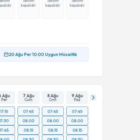
Takvim
Takvim
Takvim
Takvim
palıdır
kapalıdır
kapalıdır
kapalıdır
20 Ağu
Per
10:00
Uygun Müsaitlik
6 Ağu
7 Ağu
8 Ağu
9 Ağu
Per
Cum
Cmt
Paz
17:15
07:45
07:45
07:45
17:30
08:00
08:00
08:00
17:45
08:15
08:15
08:15
18:00
08:30
08:30
08:30