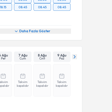
18:15
08:45
08:45
08:45
Daha Fazla Göster
6 Ağu
7 Ağu
8 Ağu
9 Ağu
Per
Cum
Cmt
Paz
Takvim
Takvim
Takvim
Takvim
palıdır
kapalıdır
kapalıdır
kapalıdır