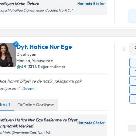
yetisyen Metin Öztürk
Haritada Göster
paşa Mahallesi Öğretmenler Caddesi No:11 D:1
Dyt. Hatice Nur Ege
Diyetisyen
Manisa
, Yunusemre
4.9
(
1374
Değerlendirme)
ice hanım bilgisi ve de nazik yaklaşımını çok
eniyorum.
Devamı
dres
1
Online Görüşme
yetisyen Hatice Nur Ege Beslenme ve Diyet
Haritada Göster
nışmanlık Merkezi
u Mah. Çimentepe Cad. No:41/6