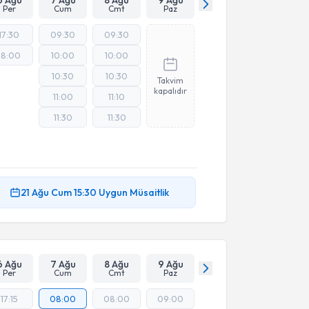
Per
Cum
Cmt
Paz
17:30
09:30
09:30
18:00
10:00
10:00
10:30
10:30
Takvim
kapalıdır
11:00
11:10
11:30
11:30
21 Ağu
Cum
15:30
Uygun Müsaitlik
6 Ağu
7 Ağu
8 Ağu
9 Ağu
Per
Cum
Cmt
Paz
17:15
08:00
08:00
09:00