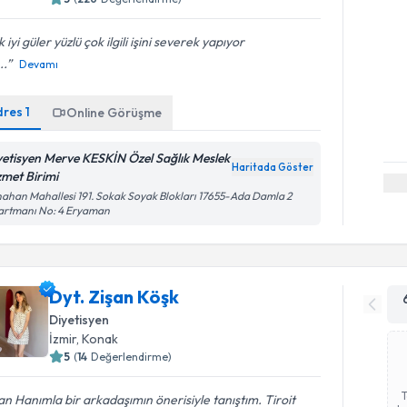
 iyi güler yüzlü çok ilgili işini severek yapıyor
..
Devamı
dres
1
Online Görüşme
yetisyen Merve KESKİN Özel Sağlık Meslek
Haritada Göster
zmet Birimi
ahan Mahallesi 191. Sokak Soyak Blokları 17655-Ada Damla 2
artmanı No: 4 Eryaman
Dyt. Zişan Köşk
Diyetisyen
İzmir
, Konak
5
(
14
Değerlendirme)
an Hanımla bir arkadaşımın önerisiyle tanıştım. Tiroit