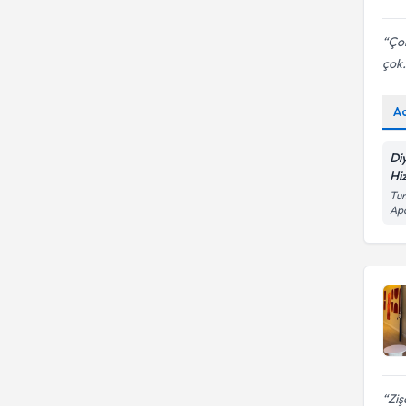
Çok
çok.
A
Di
Hi
Tun
Ap
Ziş