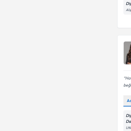
Di
Ali
Hat
beğ
A
Di
Da
Utk