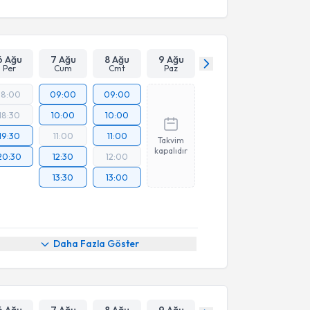
6 Ağu
7 Ağu
8 Ağu
9 Ağu
Per
Cum
Cmt
Paz
18:00
09:00
09:00
18:30
10:00
10:00
19:30
11:00
11:00
Takvim
kapalıdır
20:30
12:30
12:00
13:30
13:00
Daha Fazla Göster
6 Ağu
7 Ağu
8 Ağu
9 Ağu