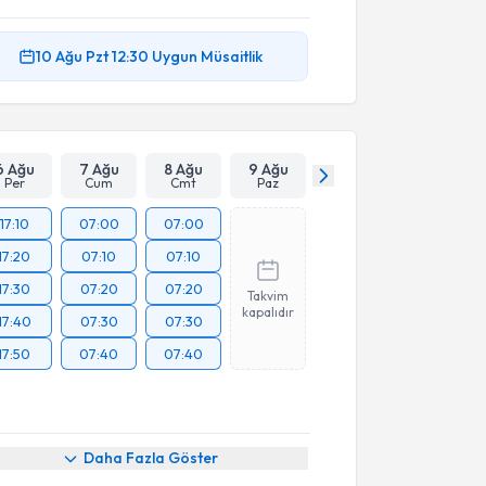
10 Ağu
Pzt
12:30
Uygun Müsaitlik
6 Ağu
7 Ağu
8 Ağu
9 Ağu
Per
Cum
Cmt
Paz
17:10
07:00
07:00
17:20
07:10
07:10
17:30
07:20
07:20
Takvim
kapalıdır
17:40
07:30
07:30
17:50
07:40
07:40
Daha Fazla Göster