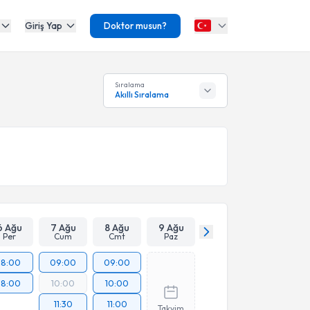
Giriş Yap
Doktor musun?
Sıralama
Akıllı Sıralama
6 Ağu
7 Ağu
8 Ağu
9 Ağu
Per
Cum
Cmt
Paz
18:00
09:00
09:00
18:00
10:00
10:00
11:30
11:00
Takvim