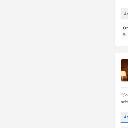
Beslenme Takibi
A
On
Bu
Çok
arka
A