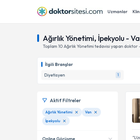
Uzmanlar
Klin
Ağırlık Yönetimi, İpekyolu - V
Toplam
10
Ağırlık Yönetimi
tedavisi yapan doktor 
İlgili Branşlar
Diyetisyen
1
Aktif Filtreler
Ağırlık Yönetimi
Van
İpekyolu
Uz
Online Görüşme