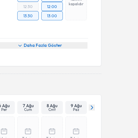
kapalıdır
12:30
12:00
13:30
13:00
Daha Fazla Göster
6 Ağu
7 Ağu
8 Ağu
9 Ağu
Per
Cum
Cmt
Paz