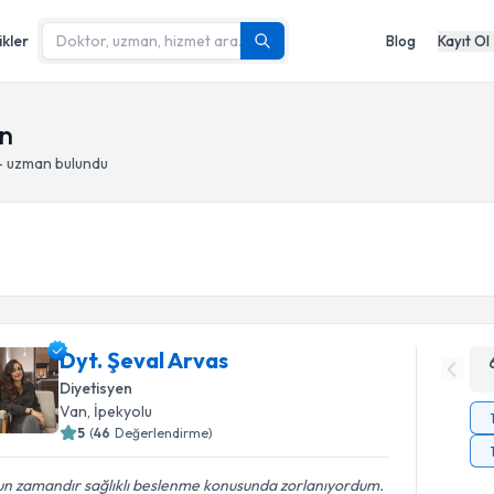
ikler
Blog
Kayıt Ol
an
- uzman bulundu
Dyt. Şeval Arvas
Diyetisyen
Van
, İpekyolu
5
(
46
Değerlendirme)
un zamandır sağlıklı beslenme konusunda zorlanıyordum.