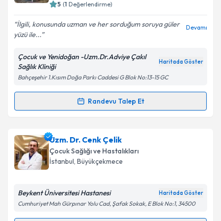
5
(
1
Değerlendirme)
İlgili, konusunda uzman ve her sorduğum soruya güler
Devamı
yüzü ile...
Çocuk ve Yenidoğan -Uzm.Dr.Adviye Çakıl
Haritada Göster
Sağlık Kliniği
Bahçeşehir 1.Kısım Doğa Parkı Caddesi G Blok No:13-15 GC
Randevu Talep Et
Randevu Takvimi Talebi
Uzm. Dr. Adviye Çakıl Sağlık
için randevu takvimi
Uzm. Dr. Cenk Çelik
talebi oluşturun. Size bu uzmandan randevu almanız
Çocuk Sağlığı ve Hastalıkları
için bir takvim hazırlandığında e-posta ile
İstanbul
, Büyükçekmece
bilgilendireceğiz.
E-posta Adresiniz
Beykent Üniversitesi Hastanesi
Haritada Göster
Cumhuriyet Mah Gürpınar Yolu Cad, Şafak Sokak, E Blok No:1, 34500