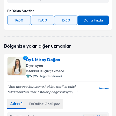
En Yakın Saatler
14:30
15:00
15:30
Daha Fazla
Bölgenize yakın diğer uzmanlar
Dyt. Miray Doğan
Diyetisyen
İstanbul
, Küçükçekmece
5
(
95
Değerlendirme)
Son derece konusuna hakim, motive edici,
Devamı
tekdüzelikten uzak listeler programlayan,...
Adres
1
Online Görüşme