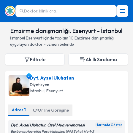
Doktor, klinik ara...
Emzirme danışmanlığı, Esenyurt - İstanbul
İstanbul
Esenyurt
içinde toplam
10
Emzirme danışmanlığı
uygulayan doktor - uzman bulundu
Filtrele
Akıllı Sıralama
Dyt. Aysel Uluhatun
Diyetisyen
İstanbul
, Esenyurt
Adres
1
Online Görüşme
Dyt. Aysel Uluhatun Özel Muayenehanesi
Haritada Göster
Barbaros Hayrettin Paşa Mahallesi 1995 Sokak No:1/3