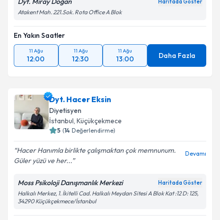
Dyt. Miray Doğan
Haritada Göster
Atakent Mah. 221.Sok. Rota Office A Blok
En Yakın Saatler
11 Ağu
11 Ağu
11 Ağu
Daha Fazla
12:00
12:30
13:00
Dyt. Hacer Eksin
Diyetisyen
İstanbul
, Küçükçekmece
5
(
14
Değerlendirme)
Hacer Hanımla birlikte çalışmaktan çok memnunum.
Devamı
Güler yüzü ve her...
Moss Psikoloji Danışmanlık Merkezi
Haritada Göster
Halkalı Merkez, 1. İkitelli Cad. Halkalı Meydan Sitesi A Blok Kat :12 D: 125,
34290 Küçükçekmece/İstanbul