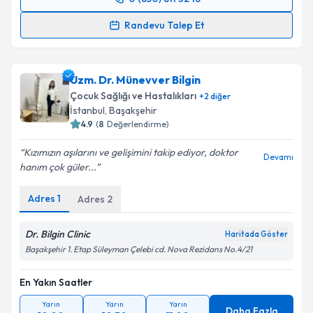
Randevu Takvimi Talebi
Randevu Talep Et
Uzm. Dyt. Nazlıcan Hündür
için randevu takvimi
talebi oluşturun. Size bu uzmandan randevu almanız
Uzm. Dr. Münevver Bilgin
için bir takvim hazırlandığında e-posta ile
bilgilendireceğiz.
Çocuk Sağlığı ve Hastalıkları
+
2
diğer
İstanbul
, Başakşehir
E-posta Adresiniz
4.9
(
8
Değerlendirme)
Kızımızın aşılarını ve gelişimini takip ediyor, doktor
Devamı
hanım çok güler...
Kişisel verilerimin işlenmesine ilişkin
Aydınlatma
Adres
1
Adres
2
Metni
'ni okudum ve kişisel verilerimin belirtilen
kapsamda işlenmesini kabul ediyorum.
Dr. Bilgin Clinic
Haritada Göster
Başakşehir 1. Etap Süleyman Çelebi cd. Nova Rezidans No.4/21
Takvim Talebini Gönder
En Yakın Saatler
Yarın
Yarın
Yarın
Daha Fazla