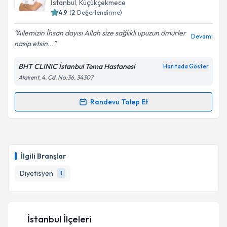
İstanbul
, Küçükçekmece
bilgilendireceğiz.
4.9
(
2
Değerlendirme)
E-posta Adresiniz
Ailemizin İhsan dayısı Allah size sağlıklı upuzun ömürler
Devamı
nasip etsin...
BHT CLINIC İstanbul Tema Hastanesi
Haritada Göster
Atakent, 4. Cd. No:36, 34307
Kişisel verilerimin işlenmesine ilişkin
Aydınlatma
Metni
'ni okudum ve kişisel verilerimin belirtilen
kapsamda işlenmesini kabul ediyorum.
Randevu Talep Et
Randevu Takvimi Talebi
Takvim Talebini Gönder
Uzm. Dr. İhsan Başpınar
için randevu takvimi talebi
oluşturun. Size bu uzmandan randevu almanız için bir
İlgili Branşlar
takvim hazırlandığında e-posta ile bilgilendireceğiz.
Diyetisyen
1
E-posta Adresiniz
İstanbul İlçeleri