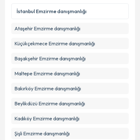
Kişisel verilerimin işlenmesine ilişkin
Aydınlatma
Metni
'ni okudum ve kişisel verilerimin belirtilen
İstanbul
Emzirme danışmanlığı
kapsamda işlenmesini kabul ediyorum.
Ataşehir
Emzirme danışmanlığı
Takvim Talebini Gönder
Küçükçekmece
Emzirme danışmanlığı
Başakşehir
Emzirme danışmanlığı
Maltepe
Emzirme danışmanlığı
Bakırköy
Emzirme danışmanlığı
Beylikdüzü
Emzirme danışmanlığı
Kadıköy
Emzirme danışmanlığı
Şişli
Emzirme danışmanlığı