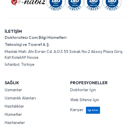
İLETİŞİM
Doktorsitesi Com Bilgi Hizmetleri
Teknoloji ve Ticaret A.Ş.
Maslak Mah. Ahi Evran Cd. A.O.S 55 Sokak No:2 Aksoy Plaza Giriş
Kat Kolektif House
İstanbul, Türkiye
SAĞLIK
PROFESYONELLER
Uzmanlar
Doktorlar İçin
Uzmanlık Alanları
Web Siteniz İçin
Hastalıklar
Kariyer
İşe Alım
Hizmetler
Hastaneler