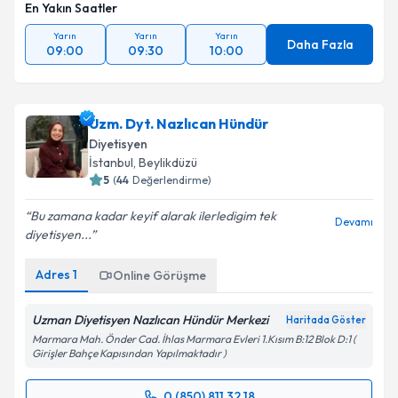
En Yakın Saatler
Yarın
Yarın
Yarın
Daha Fazla
09:00
09:30
10:00
Uzm. Dyt. Nazlıcan Hündür
Diyetisyen
İstanbul
, Beylikdüzü
5
(
44
Değerlendirme)
Bu zamana kadar keyif alarak ilerledigim tek
Devamı
diyetisyen...
Adres
1
Online Görüşme
Uzman Diyetisyen Nazlıcan Hündür Merkezi
Haritada Göster
Marmara Mah. Önder Cad. İhlas Marmara Evleri 1.Kısım B:12 Blok D:1 (
Girişler Bahçe Kapısından Yapılmaktadır )
0 (850) 811 32 18