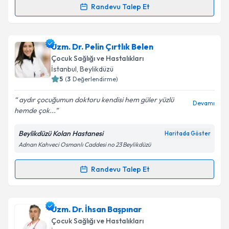
Randevu Talep Et
Randevu Takvimi Talebi
Kişisel verilerimin işlenmesine ilişkin
Aydınlatma
Metni
'ni okudum ve kişisel verilerimin belirtilen
kapsamda işlenmesini kabul ediyorum.
Uzm. Dr. Cenk Çelik
için randevu takvimi talebi
Uzm. Dr. Pelin Çırtlık Belen
oluşturun. Size bu uzmandan randevu almanız için bir
Çocuk Sağlığı ve Hastalıkları
takvim hazırlandığında e-posta ile bilgilendireceğiz.
Takvim Talebini Gönder
İstanbul
, Beylikdüzü
5
(
3
Değerlendirme)
E-posta Adresiniz
aydır çocuğumun doktoru kendisi hem güler yüzlü
Devamı
hemde çok...
Beylikdüzü Kolan Hastanesi
Haritada Göster
Kişisel verilerimin işlenmesine ilişkin
Aydınlatma
Adnan Kahveci Osmanlı Caddesi no 23 Beylikdüzü
Metni
'ni okudum ve kişisel verilerimin belirtilen
kapsamda işlenmesini kabul ediyorum.
Randevu Talep Et
Randevu Takvimi Talebi
Takvim Talebini Gönder
Uzm. Dr. Pelin Çırtlık Belen
için randevu takvimi
Uzm. Dr. İhsan Başpınar
talebi oluşturun. Size bu uzmandan randevu almanız
Çocuk Sağlığı ve Hastalıkları
için bir takvim hazırlandığında e-posta ile